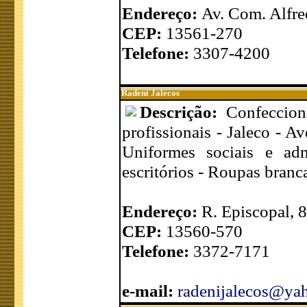
Endereço:
Av. Com. Alfre
CEP:
13561-270
Telefone:
3307-4200
Radeni Jalecos
Descrição:
Confeccion
profissionais - Jaleco - A
Uniformes sociais e adm
escritórios - Roupas branca
Endereço:
R. Episcopal, 
CEP:
13560-570
Telefone:
3372-7171
e-mail:
radenijalecos@ya