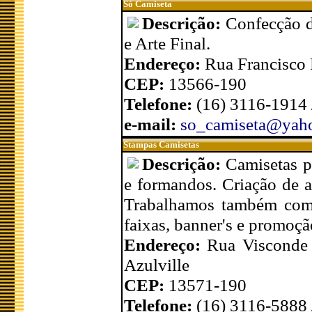
Só Camiseta
Descrição:
Confecção d
e Arte Final.
Endereço:
Rua Francisco 
CEP:
13566-190
Telefone:
(16) 3116-1914 
e-mail:
so_camiseta@yah
Stampas Camisetas
Descrição:
Camisetas p
e formandos. Criação de ar
Trabalhamos também com 
faixas, banner's e promoç
Endereço:
Rua Visconde 
Azulville
CEP:
13571-190
Telefone:
(16) 3116-5888