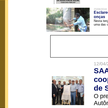
20/06/2018
Esclare
onças
Nesta terç
uma das o
12/04/
SAA
coo
de 
O pre
Autô