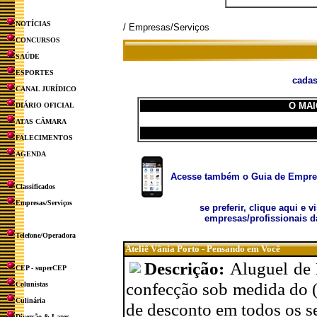
NOTÍCIAS
/ Empresas/Serviços
CONCURSOS
SAÚDE
ESPORTES
cadas
CANAL JURÍDICO
O MAI
DIÁRIO OFICIAL
ATAS CÂMARA
FALECIMENTOS
AGENDA
Acesse também o Guia de Empresa
Classificados
Empresas/Serviços
se preferir, clique aqui e v
empresas/profissionais d
Telefone/Operadora
Ateliê Vânia Porto - Pensando em Você
Descrição:
Aluguel de 
CEP - superCEP
confecção sob medida do 
Colunistas
Culinária
de desconto em todos os se
Diversão & Lazer