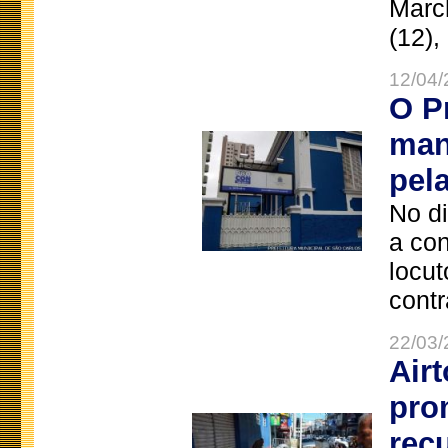
Marc
(12),
12/04/
O P
man
pel
No d
a co
locut
contr
22/03/
Air
pro
rec