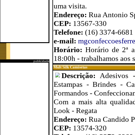
uma visita.
Endereço:
Rua Antonio Sp
CEP:
13567-330
Telefone:
(16) 3374-6681
e-mail:
mgconfeccoesferr
Horário:
Horário de 2ª a
18:00h - trabalhamos aos 
publicidade
Mult Silk Camisetas
Descrição:
Adesivos -
Estampas - Brindes - Cam
Formandos - Confeccionam
Com a mais alta qualida
Look - Regata
Endereço:
Rua Candido Pa
CEP:
13574-320