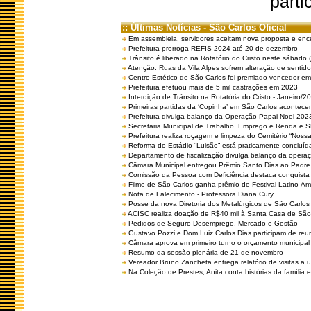
parti
:: Últimas Notícias - São Carlos Oficial
Em assembleia, servidores aceitam nova proposta e enc
Prefeitura prorroga REFIS 2024 até 20 de dezembro
Trânsito é liberado na Rotatório do Cristo neste sábado 
Atenção: Ruas da Vila Alpes sofrem alteração de sentido 
Centro Estético de São Carlos foi premiado vencedor em 
Prefeitura efetuou mais de 5 mil castrações em 2023
Interdição de Trânsito na Rotatória do Cristo - Janeiro/2
Primeiras partidas da ‘Copinha’ em São Carlos acontecem
Prefeitura divulga balanço da Operação Papai Noel 202
Secretaria Municipal de Trabalho, Emprego e Renda e
Prefeitura realiza roçagem e limpeza do Cemitério “No
Reforma do Estádio “Luisão” está praticamente concluíd
Departamento de fiscalização divulga balanço da opera
Câmara Municipal entregou Prêmio Santo Dias ao Padre 
Comissão da Pessoa com Deficiência destaca conquista d
Filme de São Carlos ganha prêmio de Festival Latino-Am
Nota de Falecimento - Professora Diana Cury
Posse da nova Diretoria dos Metalúrgicos de São Carlo
ACISC realiza doação de R$40 mil à Santa Casa de São
Pedidos de Seguro-Desemprego, Mercado e Gestão
Gustavo Pozzi e Dom Luiz Carlos Dias participam de re
Câmara aprova em primeiro turno o orçamento municipal
Resumo da sessão plenária de 21 de novembro
Vereador Bruno Zancheta entrega relatório de visitas a 
Na Coleção de Prestes, Anita conta histórias da família e