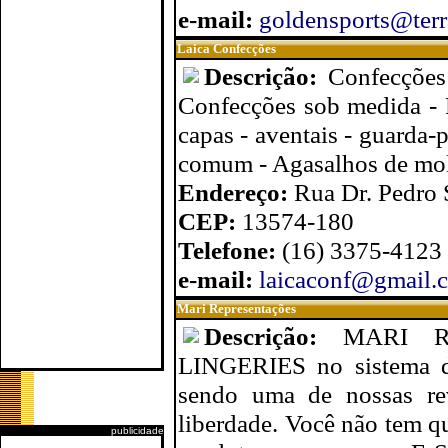
e-mail:
goldensports@terr
Laica Confecções
Descrição:
Confecções
Confecções sob medida - R
capas - aventais - guarda-
comum - Agasalhos de molet
Endereço:
Rua Dr. Pedro 
CEP:
13574-180
Telefone:
(16) 3375-4123
e-mail:
laicaconf@gmail.
Mari Representações
Descrição:
MARI Re
LINGERIES no sistema 
sendo uma de nossas rev
liberdade. Você não tem qu
publicidade