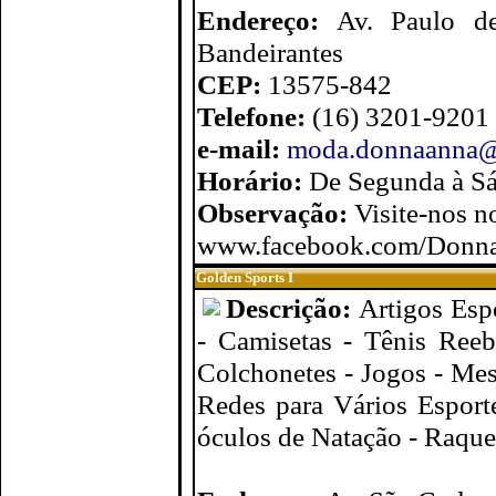
Endereço:
Av. Paulo d
Bandeirantes
CEP:
13575-842
Telefone:
(16) 3201-9201
e-mail:
moda.donnaanna@
Horário:
De Segunda à Sá
Observação:
Visite-nos 
www.facebook.com/Donn
Golden Sports I
Descrição:
Artigos Esp
- Camisetas - Tênis Ree
Colchonetes - Jogos - Mes
Redes para Vários Esporte
óculos de Natação - Raque