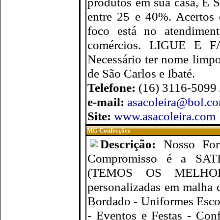
produtos em sua casa, 
entre 25 e 40%. Acertos
foco está no atendime
comércios. LIGUE 
Necessário ter nome lim
de São Carlos e Ibaté.
Telefone:
(16) 3116-5099
e-mail:
asacoleira@bol.co
Site:
www.asacoleira.com
MG Confecções
Descrição:
Nosso Fo
Compromisso é a S
(TEMOS OS MELHOR
personalizadas em malha d
Bordado - Uniformes Esco
- Eventos e Festas - Con