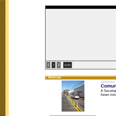
1
2
3
slide
:: Notícias
30/06/2022
Comuni
A Secreta
foram inst