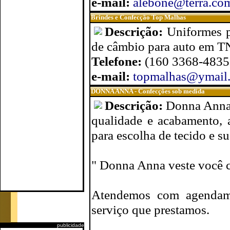
e-mail:
alebone@terra.co
Brindes e Confecção Top Malhas
Descrição:
Uniformes p
de câmbio para auto em TN
Telefone:
(160 3368-4835
e-mail:
topmalhas@ymail.
DONNA ANNA - Confecções sob medida
Descrição:
Donna Anna
qualidade e acabamento, a
para escolha de tecido e s
" Donna Anna veste você 
Atendemos com agendame
serviço que prestamos.
publicidade