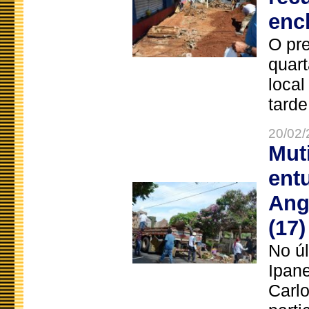
enc
O pre
quart
local
tarde
20/02/
Mut
ent
Ang
(17)
No úl
Ipan
Carlo