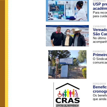
20/06/2022
USP pre
acadêm
Para reco
para cuida
13/06/2022
Vereado
São Car
No último 
acompanha
03/09/2021
Primeir
O Sindica
comunicad
02/01/2019
Benefic
cronog
Os benefi
que ainda 