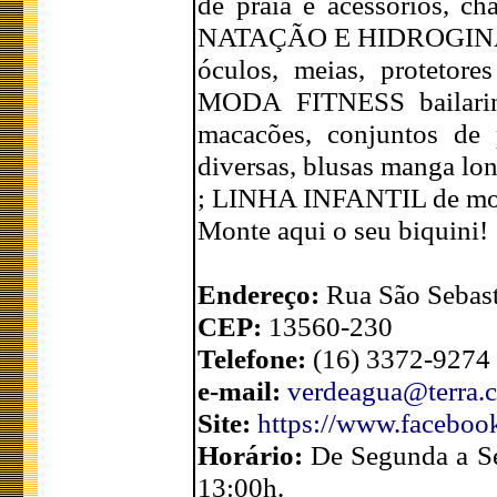
de praia e acessórios, 
NATAÇÃO E HIDROGINÁSTI
óculos, meias, protetore
MODA FITNESS bailarinas
macacões, conjuntos de p
diversas, blusas manga lon
; LINHA INFANTIL de moda
Monte aqui o seu biquini!
Endereço:
Rua São Sebast
CEP:
13560-230
Telefone:
(16) 3372-9274
e-mail:
verdeagua@terra.
Site:
https://www.facebook
Horário:
De Segunda a Se
13:00h.