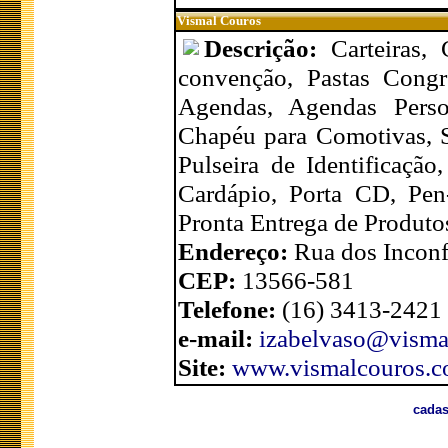
Vismal Couros
Descrição:
Carteiras,
convenção, Pastas Congr
Agendas, Agendas Person
Chapéu para Comotivas, Sa
Pulseira de Identificação
Cardápio, Porta CD, Pen
Pronta Entrega de Produto
Endereço:
Rua dos Inconf
CEP:
13566-581
Telefone:
(16) 3413-2421
e-mail:
izabelvaso@visma
Site:
www.vismalcouros.c
cadas