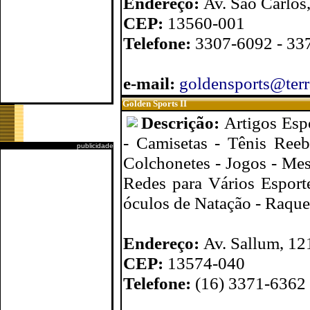
Endereço:
Av. São Carlos
CEP:
13560-001
Telefone:
3307-6092 - 33
e-mail:
goldensports@terr
Golden Sports II
Descrição:
Artigos Esp
- Camisetas - Tênis Ree
publicidade
Colchonetes - Jogos - Mes
Redes para Vários Esporte
óculos de Natação - Raque
Endereço:
Av. Sallum, 12
CEP:
13574-040
Telefone:
(16) 3371-6362