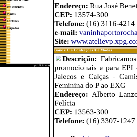
Endereço:
Rua José Benett
Pensamentos
CEP:
13574-300
Piadas
Telefone:
(16) 3116-4214
Telefones
Torpedos
e-mail:
vaninhaportoroch
Site:
www.atelievp.xpg.co
Bone e Cia Confecções Ale Modas
Descrição:
Fabricamos
promocionais e para EPI -
publicidade
Jalecos e Calças - Cam
Feminina do P ao EXG
Endereço:
Alberto Lanzo
Felícia
CEP:
13563-300
Telefone:
(16) 3307-1247