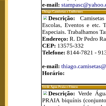
e-mail:
stampasc@yahoo.
Thiago Camisetas e Uniformes
Descrição:
Camisetas
Escolas, Eventos e etc. 
Especiais. Trabalhamos Ta
Endereço:
R. Dr Pedro R
CEP:
13575-332
Telefone:
8144-7821 - 91
e-mail:
thiago.camisetas
Horário:
Verde Água Praia e Fitness
Descrição:
Verde Águ
PRAIA biquínis (conjuntos