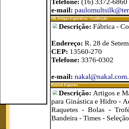
Telefone:
(16) 3372-6860
e-mail:
paulomultsilk@ter
NK Artigos Esportivos - Confecção
Descrição:
Fábrica - C
Endereço:
R. 28 de Setem
CEP:
13560-270
Telefone:
3376-0302
e-mail:
nakal@nakal.com.
Patrick Esportes
Descrição:
Artigos e Ma
para Ginástica e Hidro - A
Raquetes - Bolas - Trof
Bandeira - Times - Seleção