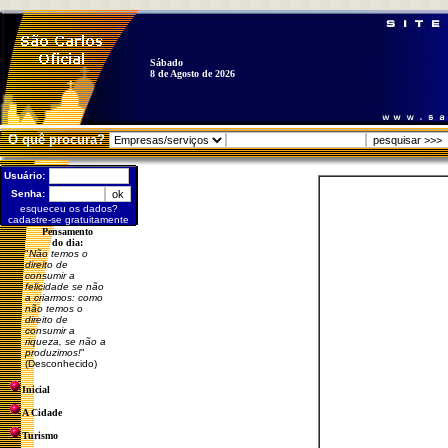
Sábado
8 de Agosto de 2026
O quê procura?
Usuário:
Senha:
esqueceu os dados?
cadastre-se gratuitamente
Pensamento
do dia:
"
Não temos o
direito de
consumir a
felicidade se não
a criarmos: como
não temos o
direito de
consumir a
riqueza, se não a
produzimos!
"
(Desconhecido)
Inicial
A Cidade
Turismo