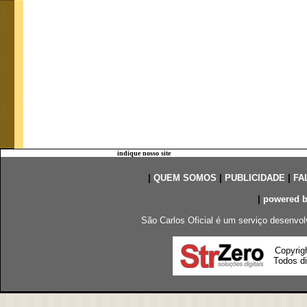
indique nosso site
|
QUEM SOMOS
|
PUBLICIDADE
|
FA
|
powered 
São Carlos Oficial é um serviço desenvol
Copyrig
Todos di