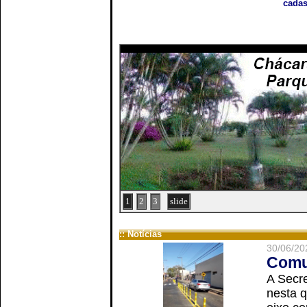
cadas
1
2
3
slide
:: Notícias
30/06/20
Comun
A Secre
nesta q