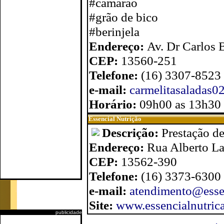
#camarão
#grão de bico
#berinjela
Endereço:
Av. Dr Carlos 
CEP:
13560-251
Telefone:
(16) 3307-8523
e-mail:
carmelitasaladas
Horário:
09h00 as 13h30
Essencial Nutrição
Descrição:
Prestação de
Endereço:
Rua Alberto La
CEP:
13562-390
Telefone:
(16) 3373-6300
e-mail:
atendimento@essen
Site:
www.essencialnutric
publicidade