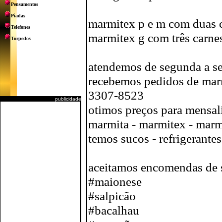
Pensamentos
Piadas
marmitex p e m com duas 
Telefones
marmitex g com três carne
Torpedos
atendemos de segunda a se
recebemos pedidos de marm
3307-8523
publicidade
otimos preços para mensal
marmita - marmitex - marmi
temos sucos - refrigerante
aceitamos encomendas de s
#maionese
#salpicão
#bacalhau