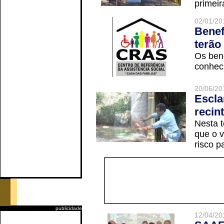
primeir
02/01/20
Benef
terão
Os ben
conheci
20/06/20
Escla
recin
Nesta t
que o v
risco p
publicidade
12/04/20