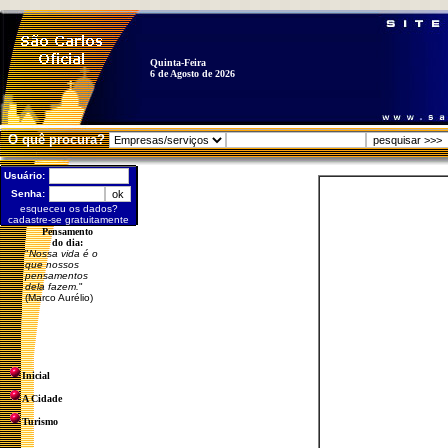
Quinta-Feira
6 de Agosto de 2026
O quê procura?
Usuário:
Senha:
esqueceu os dados?
cadastre-se gratuitamente
Pensamento
do dia:
"
Nossa vida é o
que nossos
pensamentos
dela fazem.
"
(Marco Aurélio)
Inicial
A Cidade
Turismo