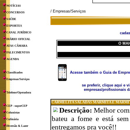
NOTÍCIAS
/ Empresas/Serviços
CONCURSOS
SAÚDE
ESPORTES
CANAL JURÍDICO
cadas
DIÁRIO OFICIAL
O MAI
ATAS CÂMARA
FALECIMENTOS
AGENDA
Acesse também o Guia de Empresa
Classificados
Empresas/Serviços
se preferir, clique aqui e v
empresas/profissionais d
Telefone/Operadora
CARMELITA SALADAS MARMITA E MARMI
CEP - superCEP
Descrição:
Melhor comi
Colunistas
bateu a fome e está sem
Culinária
entregamos pra você!!
Diversão & Lazer