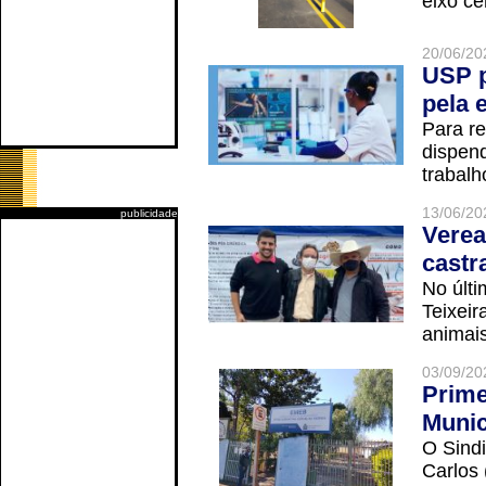
eixo ce
20/06/20
USP p
pela 
Para r
dispend
trabalho
13/06/20
publicidade
Verea
castr
No últi
Teixei
animais
03/09/20
Prime
Munic
O Sindi
Carlos