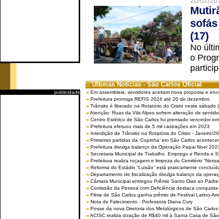
20/02/20
Mutir
sofás
(17)
No últi
o Prog
partici
:: Últimas Notícias - São Carlos Oficial
publicidade
Em assembleia, servidores aceitam nova proposta e enc
Prefeitura prorroga REFIS 2024 até 20 de dezembro
Trânsito é liberado na Rotatório do Cristo neste sábado 
Atenção: Ruas da Vila Alpes sofrem alteração de sentido 
Centro Estético de São Carlos foi premiado vencedor em 
Prefeitura efetuou mais de 5 mil castrações em 2023
Interdição de Trânsito na Rotatória do Cristo - Janeiro/2
Primeiras partidas da ‘Copinha’ em São Carlos acontecem
Prefeitura divulga balanço da Operação Papai Noel 202
Secretaria Municipal de Trabalho, Emprego e Renda e
Prefeitura realiza roçagem e limpeza do Cemitério “No
Reforma do Estádio “Luisão” está praticamente concluíd
Departamento de fiscalização divulga balanço da opera
Câmara Municipal entregou Prêmio Santo Dias ao Padre 
Comissão da Pessoa com Deficiência destaca conquista d
Filme de São Carlos ganha prêmio de Festival Latino-Am
Nota de Falecimento - Professora Diana Cury
Posse da nova Diretoria dos Metalúrgicos de São Carlo
ACISC realiza doação de R$40 mil à Santa Casa de São