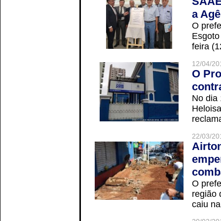
SAAE 
a Agê
O prefe
Esgoto
feira (
12/04/20
O Pro
contr
No dia
Helois
reclama
22/03/20
Airto
empen
comba
O prefe
região 
caiu na