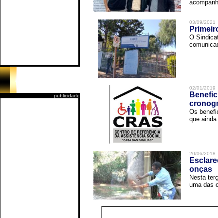
acompanha
03/09/2021
Primeir
O Sindica
comunicad
02/01/2019
Benefic
publicidade
cronog
Os benefi
que ainda 
20/06/2018
Esclare
onças
Nesta terç
uma das o