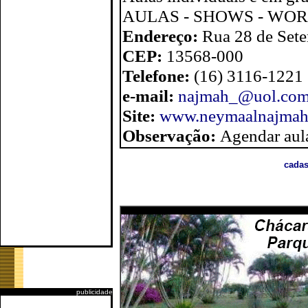
AULAS - SHOWS - WO
Endereço:
Rua 28 de Set
CEP:
13568-000
Telefone:
(16) 3116-1221
e-mail:
najmah_@uol.com
Site:
www.neymaalnajmah
Observação:
Agendar aula
cadas
publicidade