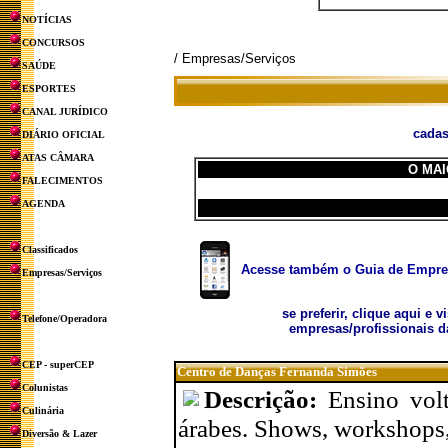
NOTÍCIAS
CONCURSOS
/ Empresas/Serviços
SAÚDE
ESPORTES
CANAL JURÍDICO
cadas
DIÁRIO OFICIAL
ATAS CÂMARA
O MAI
FALECIMENTOS
AGENDA
Classificados
Acesse também o Guia de Empresa
Empresas/Serviços
se preferir, clique aqui e v
Telefone/Operadora
empresas/profissionais d
CEP - superCEP
Centro de Danças Fernanda Simões
Colunistas
Descrição:
Ensino vol
Culinária
árabes. Shows, workshops, 
Diversão & Lazer