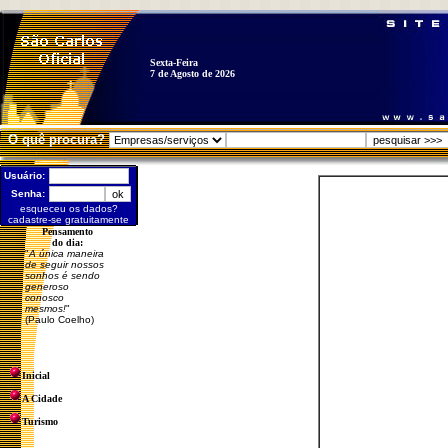
Sexta-Feira
7 de Agosto de 2026
O quê procura?
Usuário:
Senha:
esqueceu os dados?
cadastre-se gratuitamente
Pensamento
do dia:
"
A única maneira
de seguir nossos
sonhos é sendo
generoso
conosco
mesmos!
"
(Paulo Coelho)
Inicial
A Cidade
Turismo