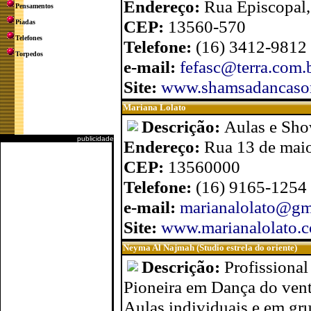
Endereço:
Rua Episcopal,
Pensamentos
CEP:
13560-570
Piadas
Telefones
Telefone:
(16) 3412-9812
Torpedos
e-mail:
fefasc@terra.com.
Site:
www.shamsadancasor
Mariana Lolato
Descrição:
Aulas e Sho
publicidade
Endereço:
Rua 13 de maio
CEP:
13560000
Telefone:
(16) 9165-1254
e-mail:
marianalolato@gm
Site:
www.marianalolato.c
Neyma Al Najmah (Studio estrela do oriente)
Descrição:
Profissional
Pioneira em Dança do vent
Aulas individuais e em grup