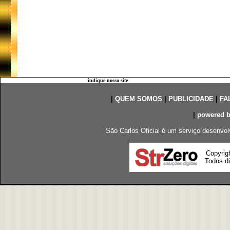
indique nosso site
|
QUEM SOMOS
|
PUBLICIDADE
|
FA
|
powered 
São Carlos Oficial é um serviço desenvol
Copyrig
Todos di