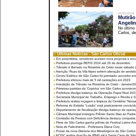
20/02/2018
Mutirão
Angelin
No último
Carlos, de
:: Últimas Notícias - São Carlos Oficial
Em assembleia, servidores aceitam nova proposta e enc
Prefeitura prorroga REFIS 2024 até 20 de dezembro
Trânsito é liberado na Rotatório do Cristo neste sábado 
Atenção: Ruas da Vila Alpes sofrem alteração de sentido 
Centro Estético de São Carlos foi premiado vencedor em 
Prefeitura efetuou mais de 5 mil castrações em 2023
Interdição de Trânsito na Rotatória do Cristo - Janeiro/2
Primeiras partidas da ‘Copinha’ em São Carlos acontecem
Prefeitura divulga balanço da Operação Papai Noel 202
Secretaria Municipal de Trabalho, Emprego e Renda e
Prefeitura realiza roçagem e limpeza do Cemitério “No
Reforma do Estádio “Luisão” está praticamente concluíd
Departamento de fiscalização divulga balanço da opera
Câmara Municipal entregou Prêmio Santo Dias ao Padre 
Comissão da Pessoa com Deficiência destaca conquista d
Filme de São Carlos ganha prêmio de Festival Latino-Am
Nota de Falecimento - Professora Diana Cury
Posse da nova Diretoria dos Metalúrgicos de São Carlo
ACISC realiza doação de R$40 mil à Santa Casa de São