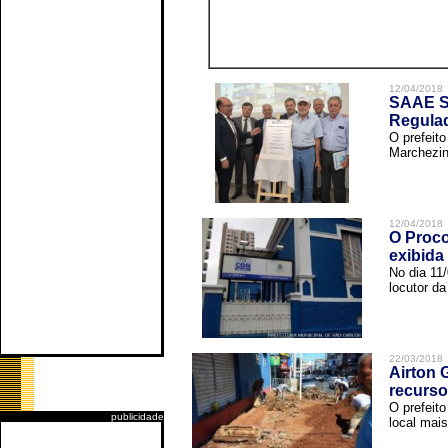
12/04/2018
SAAE Sã
Regula
O prefeit
Marchezin
12/04/2018
O Proco
exibida
No dia 11
locutor d
22/03/2018
Airton 
recurso
O prefeito
publicidade
local mais