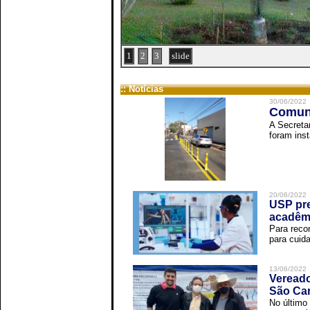
1
2
3
slide
:: Notícias
30/06/2022
Comuni
A Secreta
foram inst
20/06/2022
USP pre
acadêm
Para reco
para cuida
13/06/2022
Vereado
São Car
No último 