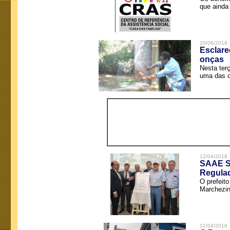
que ainda 
20/06/2018
Esclare
onças
Nesta terç
uma das o
12/04/2018
SAAE Sã
Regula
O prefeit
Marchezin
12/04/2018