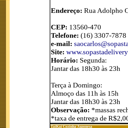
Endereço:
Rua Adolpho Ca
CEP:
13560-470
Telefone:
(16) 3307-7878 
e-mail:
saocarlos@sopasta
Site:
www.sopastadelivery
Horário:
Segunda:
Jantar das 18h30 às 23h
Terça à Domingo:
Almoço das 11h às 15h
Jantar das 18h30 às 23h
Observação:
*massas rech
*taxa de entrega de R$2,0
TaiKai Cozinha Japonesa