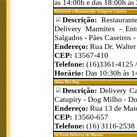
ás 14:00h e das 18:00h ás
Rotisserie e Restaurante Tempero Caseiro
Descrição:
Restaurant
Delivery Marmitex - Ent
Salgados - Pães Caseiros 
Endereço:
Rua Dr. Walter
CEP:
13567-410
Telefone:
(16)3361-4125 
Horário:
Das 10:30h às 1
Skina Hot Dog
Descrição:
Delivery C
Catupiry - Dog Milho - Dog
Endereço:
Rua 13 de Maio
CEP:
13560-657
Telefone:
(16) 3116-2538
Só Pasta Delivery de Massas