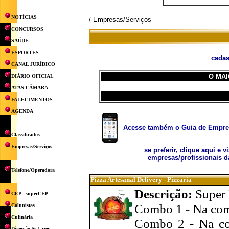
NOTÍCIAS
/ Empresas/Serviços
CONCURSOS
SAÚDE
ESPORTES
cadas
CANAL JURÍDICO
O MAI
DIÁRIO OFICIAL
ATAS CÂMARA
FALECIMENTOS
AGENDA
Acesse também o Guia de Empresa
Classificados
Empresas/Serviços
se preferir, clique aqui e v
empresas/profissionais d
Telefone/Operadora
Pizza Artesanal Delivery - Pizzaria
Descrição:
Super 
CEP - superCEP
Combo 1 - Na com
Colunistas
Culinária
Combo 2 - Na co
Diversão & Lazer