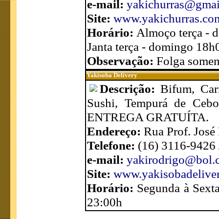
e-mail:
yakichurras@gmai
Site:
www.yakichurras.co
Horário:
Almoço terça - 
Janta terça - domingo 18h
Observação:
Folga soment
Yakisoba Delivery
Descrição:
Bifum, Car
Sushi, Tempurá de Cebol
ENTREGA GRATUÍTA.
Endereço:
Rua Prof. José
Telefone:
(16) 3116-9426
e-mail:
yakirodrigo@bol.
Site:
www.yakisobadelive
Horário:
Segunda à Sexta
23:00h