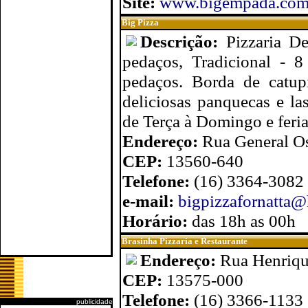
Site:
www.bigempada.com
Big Pizza
Descrição:
Pizzaria D
pedaços, Tradicional - 
pedaços. Borda de catu
deliciosas panquecas e la
de Terça à Domingo e feri
Endereço:
Rua General Os
CEP:
13560-640
Telefone:
(16) 3364-3082
e-mail:
bigpizzafornatta
Horário:
das 18h as 00h
Brasinha Pizzaria e Restaurante
Endereço:
Rua Henrique
CEP:
13575-000
Telefone:
(16) 3366-1133
publicidade