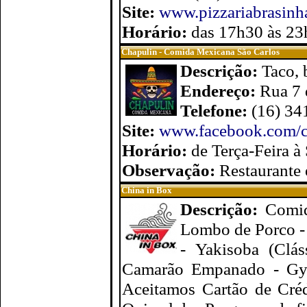
Site:
www.pizzariabrasinh
Horário:
das 17h30 às 2
Chapulin - Comida Mexicana São Carlos
Descrição:
Taco, 
Endereço:
Rua 7 
Telefone:
(16) 34
Site:
www.facebook.com/c
Horário:
de Terça-Feira à
Observação:
Restaurante 
China in Box
Descrição:
Comid
Lombo de Porco - 
- Yakisoba (Clás
Camarão Empanado - Gyoz
Aceitamos Cartão de Créd