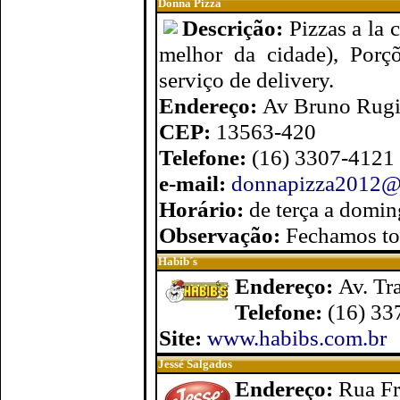
Donna Pizza
Descrição:
Pizzas a la 
melhor da cidade), Porç
serviço de delivery.
Endereço:
Av Bruno Rugie
CEP:
13563-420
Telefone:
(16) 3307-4121
e-mail:
donnapizza2012@
Horário:
de terça a domi
Observação:
Fechamos to
Habib´s
Endereço:
Av. Tr
Telefone:
(16) 33
Site:
www.habibs.com.br
Jessé Salgados
Endereço:
Rua Fr