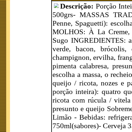
Descrição:
Porção Inte
500grs- MASSAS TRADICI
Penne, Spaguetti): escolh
MOLHOS: À La Creme, Al
Sugo INGREDIENTES: alcap
verde, bacon, brócolis, 
champignon, ervilha, frang
pimenta calabresa, pre
escolha a massa, o rechei
queijo / ricota, nozes e 
porção inteira): quatro qu
ricota com rúcula / vitel
presunto e queijo Sobreme
Limão - Bebidas: refriger
750ml(sabores)- Cerveja 3