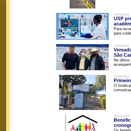
20/06/2022
USP pre
acadêm
Para reco
para cuida
13/06/2022
Vereado
São Car
No último 
acompanha
03/09/2021
Primeir
O Sindica
comunicad
02/01/2019
Benefic
cronog
Os benefi