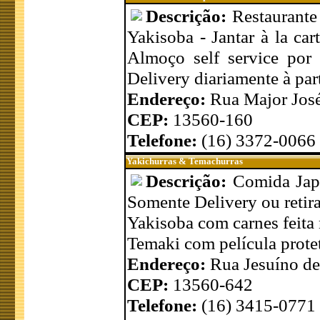
Descrição:
Restaurante
Yakisoba - Jantar à la car
Almoço self service por 
Delivery diariamente à part
Endereço:
Rua Major José
CEP:
13560-160
Telefone:
(16) 3372-0066
Yakichurras & Temachurras
Descrição:
Comida Jap
Somente Delivery ou retira
Yakisoba com carnes feita 
Temaki com película prote
Endereço:
Rua Jesuíno de
CEP:
13560-642
Telefone:
(16) 3415-0771