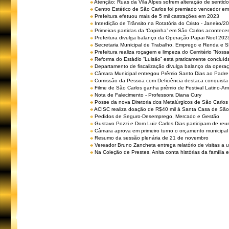
Atenção: Ruas da Vila Alpes sofrem alteração de sentido 
Centro Estético de São Carlos foi premiado vencedor em 
Prefeitura efetuou mais de 5 mil castrações em 2023
Interdição de Trânsito na Rotatória do Cristo - Janeiro/2
Primeiras partidas da ‘Copinha’ em São Carlos acontecem
Prefeitura divulga balanço da Operação Papai Noel 202
Secretaria Municipal de Trabalho, Emprego e Renda e
Prefeitura realiza roçagem e limpeza do Cemitério “No
Reforma do Estádio “Luisão” está praticamente concluíd
Departamento de fiscalização divulga balanço da opera
Câmara Municipal entregou Prêmio Santo Dias ao Padre 
Comissão da Pessoa com Deficiência destaca conquista d
Filme de São Carlos ganha prêmio de Festival Latino-Am
Nota de Falecimento - Professora Diana Cury
Posse da nova Diretoria dos Metalúrgicos de São Carlo
ACISC realiza doação de R$40 mil à Santa Casa de São
Pedidos de Seguro-Desemprego, Mercado e Gestão
Gustavo Pozzi e Dom Luiz Carlos Dias participam de re
Câmara aprova em primeiro turno o orçamento municipal
Resumo da sessão plenária de 21 de novembro
Vereador Bruno Zancheta entrega relatório de visitas a 
Na Coleção de Prestes, Anita conta histórias da família e