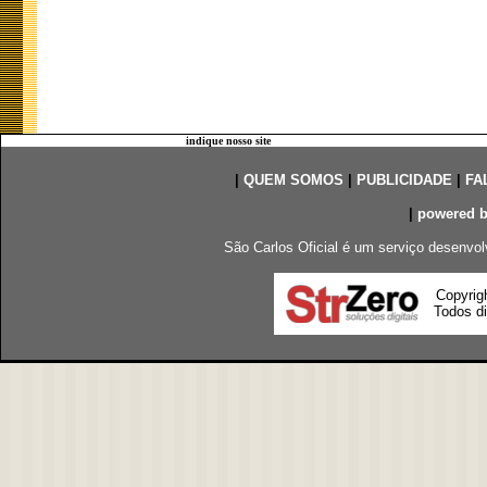
indique nosso site
|
QUEM SOMOS
|
PUBLICIDADE
|
FA
|
powered 
São Carlos Oficial é um serviço desenvol
Copyrig
Todos di