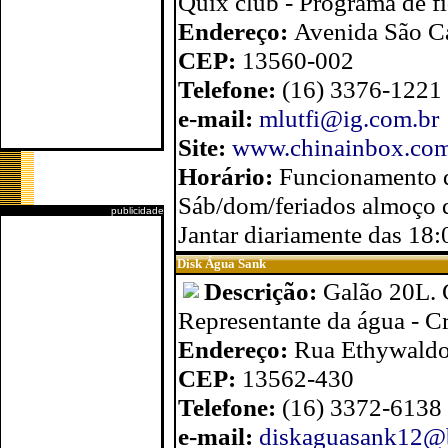
Quix club - Programa de f
Endereço:
Avenida São Ca
CEP:
13560-002
Telefone:
(16) 3376-1221
e-mail:
mlutfi@ig.com.br
Site:
www.chinainbox.com
Horário:
Funcionamento de
Sáb/dom/feriados almoço 
publicidade
Jantar diariamente das 18:
Disk Água Sank
Descrição:
Galão 20L. 
Representante da água - C
Endereço:
Rua Ethywaldo
CEP:
13562-430
Telefone:
(16) 3372-6138
e-mail:
diskaguasank12@