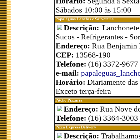
Horário:
Segunda a Sexta-
Sábados 10:00 às 15:00
Papaléguas Lanches e Sorveteria
Descrição:
Lanchonete
Sucos - Refrigerantes - So
Endereço:
Rua Benjamin L
CEP:
13568-190
Telefone:
(16) 3372-9677
e-mail:
papaleguas_lanch
Horário:
Diariamente das
Exceto terça-feira
Pitcho Pizzaria
Endereço:
Rua Nove de
Telefone:
(16) 3364-3003
Pizza Express Delivery
Descrição:
Trabalhamos 