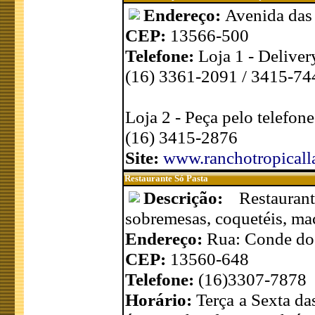
Endereço:
Avenida das 
CEP:
13566-500
Telefone:
Loja 1 - Deliver
(16) 3361-2091 / 3415-74
Loja 2 - Peça pelo telefone
(16) 3415-2876
Site:
www.ranchotropicall
Restaurante Só Pasta
Descrição:
Restaura
sobremesas, coquetéis, mac
Endereço:
Rua: Conde do
CEP:
13560-648
Telefone:
(16)3307-7878
Horário:
Terça a Sexta d