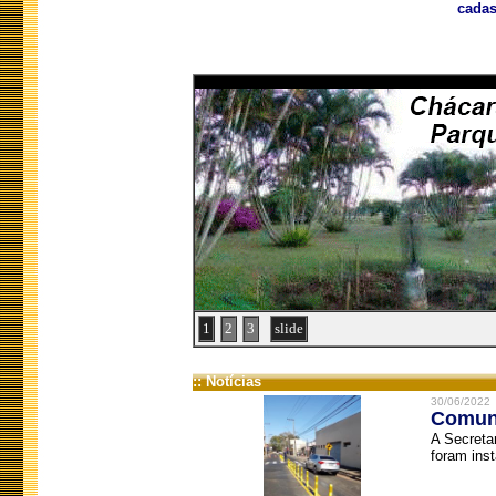
cadas
1
2
3
slide
:: Notícias
30/06/2022
Comuni
A Secreta
foram inst