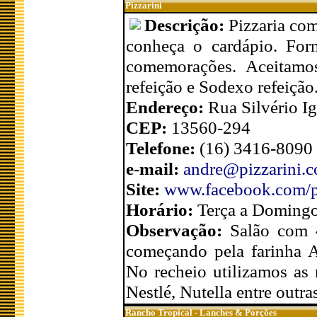
Pizzarini
Descrição:
Pizzaria com
conheça o cardápio. For
comemorações. Aceitamos
refeição e Sodexo refeição
Endereço:
Rua Silvério I
CEP:
13560-294
Telefone:
(16) 3416-8090
e-mail:
andre@pizzarini.c
Site:
www.facebook.com/pi
Horário:
Terça a Domingo
Observação:
Salão com 4
começando pela farinha A
No recheio utilizamos as 
Nestlé, Nutella entre outra
Rancho Tropical - Lanches & Porções