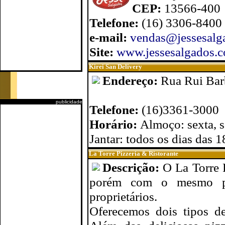
CEP:
13566-400
Telefone:
(16) 3306-8400
e-mail:
vendas@jessesalg
Site:
www.jessesalgados.c
Kirei San Delivery
Endereço:
Rua Rui Bar
publicidade
Telefone:
(16)3361-3000
Horário:
Almoço: sexta, 
Jantar: todos os dias das 
La Torre Pizzeria & Ristorante
Descrição:
O La Torre 
porém com o mesmo pad
proprietários.
Oferecemos dois tipos de 