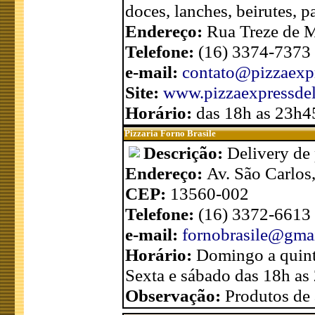
doces, lanches, beirutes, p
Endereço:
Rua Treze de M
Telefone:
(16) 3374-7373
e-mail:
contato@pizzaexpr
Site:
www.pizzaexpressdel
Horário:
das 18h as 23h4
Pizzaria Forno Brasile
Descrição:
Delivery de 
Endereço:
Av. São Carlos
CEP:
13560-002
Telefone:
(16) 3372-6613
e-mail:
fornobrasile@gma
Horário:
Domingo a quint
Sexta e sábado das 18h as
Observação:
Produtos de 