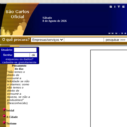
Sábado
8 de Agosto de 2026
O quê procura?
Usuário:
Senha:
esqueceu os dados?
cadastre-se gratuitamente
Pensamento
do dia:
"
Não temos o
direito de
consumir a
felicidade se não
a criarmos: como
não temos o
direito de
consumir a
riqueza, se não a
produzimos!
"
(Desconhecido)
Inicial
A Cidade
Turismo