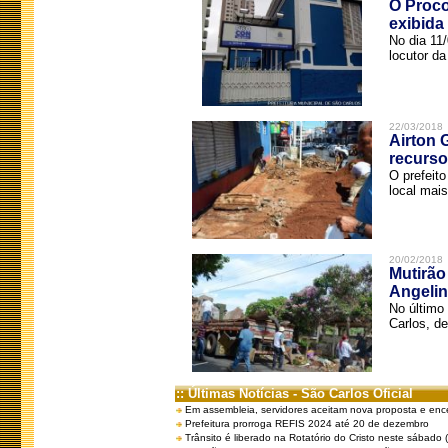
O Proco
exibida
No dia 11
locutor d
22/03/2018
Airton 
recurso
O prefeito
local mais
20/02/2018
Mutirão
Angelin
No último
Carlos, de
:: Últimas Notícias - São Carlos Oficial
Em assembleia, servidores aceitam nova proposta e enc
Prefeitura prorroga REFIS 2024 até 20 de dezembro
Trânsito é liberado na Rotatório do Cristo neste sábado 