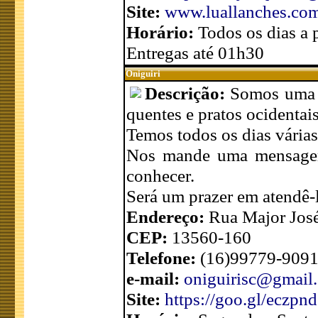
Site:
www.luallanches.com
Horário:
Todos os dias a 
Entregas até 01h30
Oniguiri
Descrição:
Somos uma p
quentes e pratos ocidentais
Temos todos os dias vária
Nos mande uma mensage
conhecer.
Será um prazer em atendê-
Endereço:
Rua Major José
CEP:
13560-160
Telefone:
(16)99779-9091
e-mail:
oniguirisc@gmail
Site:
https://goo.gl/eczpnd