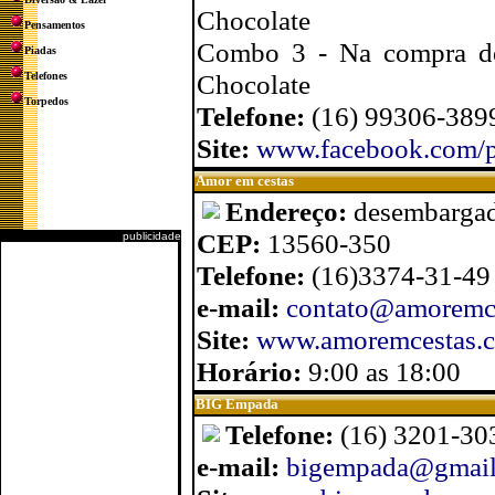
Chocolate
Pensamentos
Combo 3 - Na compra de
Piadas
Chocolate
Telefones
Torpedos
Telefone:
(16) 99306-389
Site:
www.facebook.com/pi
Amor em cestas
Endereço:
desembargado
CEP:
13560-350
publicidade
Telefone:
(16)3374-31-49
e-mail:
contato@amoremc
Site:
www.amoremcestas.
Horário:
9:00 as 18:00
BIG Empada
Telefone:
(16) 3201-30
e-mail:
bigempada@gmai