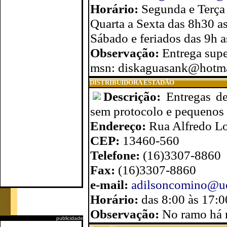
Horário:
Segunda e Terça
Quarta a Sexta das 8h30 a
Sábado e feriados das 9h 
Observação:
Entrega super
msn: diskaguasank@hotm
DISTRIBUIDORA ESTADÃO
Descrição:
Entregas de
sem protocolo e pequenos
Endereço:
Rua Alfredo Lo
CEP:
13460-560
Telefone:
(16)3307-8860
Fax:
(16)3307-8860
e-mail:
adilsoncomino@uo
Horário:
das 8:00 às 17:0
Observação:
No ramo há 
publicidade