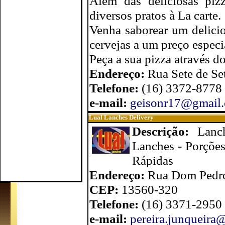
Além das deliciosas piz
diversos pratos à La carte.
Venha saborear um delici
cervejas a um preço especi
Peça a sua pizza através 
Endereço:
Rua Sete de Se
Telefone:
(16) 3372-8778
e-mail:
geisonr17@gmail
Lual Lanches Delivery
Descrição:
Lanc
Lanches - Porções
Rápidas
Endereço:
Rua Dom Pedro 
CEP:
13560-320
Telefone:
(16) 3371-2950
e-mail:
pereira.junqueira@