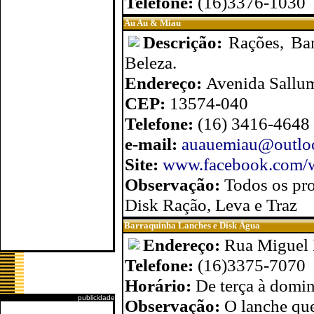
Telefone:
(16)3376-1030
Au Au & Miau
Descrição:
Rações, Ba
Beleza.
Endereço:
Avenida Sallum
CEP:
13574-040
Telefone:
(16) 3416-4648
e-mail:
auauemiau@outlo
Site:
www.facebook.com/
Observação:
Todos os pr
Disk Ração, Leva e Traz
Barraquinha Lanches e Disk Água
Endereço:
Rua Miguel 
Telefone:
(16)3375-7070
Horário:
De terça à domi
publicidade
Observação:
O lanche que