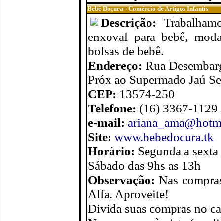
Bebê Doçura - Comércio de Artigos Infantis
Descrição:
Trabalhamo
enxoval para bebê, moda 
bolsas de bebê.
Endereço:
Rua Desembarga
Próx ao Supermado Jaú Se
CEP:
13574-250
Telefone:
(16) 3367-1129
e-mail:
ariana_ama@hotm
Site:
www.bebedocura.tk
Horário:
Segunda a sexta
Sábado das 9hs as 13h
Observação:
Nas compras
Alfa. Aproveite!
Divida suas compras no ca