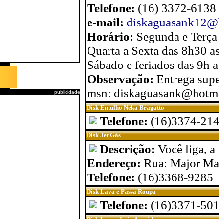
Telefone:
(16) 3372-6138
e-mail:
diskaguasank12@
Horário:
Segunda e Terça
Quarta a Sexta das 8h30 a
Sábado e feriados das 9h 
Observação:
Entrega super
msn: diskaguasank@hotm
publicidade
Disk Entulho Neka Bragatto
Telefone:
(16)3374-21
Disk Jet Gás
Descrição:
Você liga, a 
Endereço:
Rua: Major Man
Telefone:
(16)3368-9285
Disk Lava e Passa Roupa
Telefone:
(16)3371-50