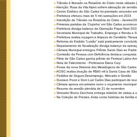
Trânsito é liberado na Rotatório do Cristo neste sábado 
Atenção: Ruas da Vila Alpes sofrem alteração de sentido 
Centro Estético de São Carlos foi premiado vencedor em 
Prefeitura efetuou mais de 5 mil castrações em 2023
Interdição de Trânsito na Rotatória do Cristo - Janeiro/2
Primeiras partidas da ‘Copinha’ em São Carlos acontecem
Prefeitura divulga balanço da Operação Papai Noel 202
Secretaria Municipal de Trabalho, Emprego e Renda e
Prefeitura realiza roçagem e limpeza do Cemitério “No
Reforma do Estádio “Luisão” está praticamente concluíd
Departamento de fiscalização divulga balanço da opera
Câmara Municipal entregou Prêmio Santo Dias ao Padre 
Comissão da Pessoa com Deficiência destaca conquista d
Filme de São Carlos ganha prêmio de Festival Latino-Am
Nota de Falecimento - Professora Diana Cury
Posse da nova Diretoria dos Metalúrgicos de São Carlo
ACISC realiza doação de R$40 mil à Santa Casa de São
Pedidos de Seguro-Desemprego, Mercado e Gestão
Gustavo Pozzi e Dom Luiz Carlos Dias participam de re
Câmara aprova em primeiro turno o orçamento municipal
Resumo da sessão plenária de 21 de novembro
Vereador Bruno Zancheta entrega relatório de visitas a 
Na Coleção de Prestes, Anita conta histórias da família e