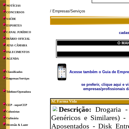
NOTÍCIAS
/ Empresas/Serviços
CONCURSOS
SAÚDE
ESPORTES
CANAL JURÍDICO
cadas
DIÁRIO OFICIAL
O MAI
ATAS CÂMARA
FALECIMENTOS
AGENDA
Acesse também o Guia de Empresa
Classificados
Empresas/Serviços
se preferir, clique aqui e v
empresas/profissionais d
Telefone/Operadora
AC Farma Vida
CEP - superCEP
Descrição:
Drogaria 
Colunistas
Genéricos e Similares) -
Culinária
Aposentados - Disk Entr
Diversão & Lazer