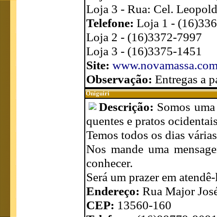
Loja 3 - Rua: Cel. Leopol
Telefone:
Loja 1 - (16)33
Loja 2 - (16)3372-7997
Loja 3 - (16)3375-1451
Site:
www.novamassa.com
Observação:
Entregas a p
Oniguiri
Descrição:
Somos uma p
quentes e pratos ocidentais
Temos todos os dias vária
Nos mande uma mensage
conhecer.
Será um prazer em atendê-
Endereço:
Rua Major José
CEP:
13560-160