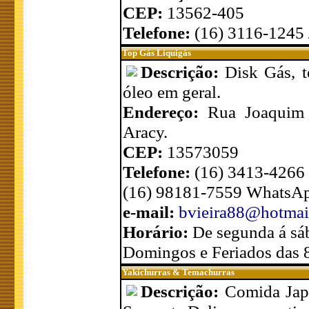
CEP:
13562-405
Telefone:
(16) 3116-1245
Top Gás Liquigás
Descrição:
Disk Gás, t
óleo em geral.
Endereço:
Rua Joaquim 
Aracy.
CEP:
13573059
Telefone:
(16) 3413-4266
(16) 98181-7559 WhatsA
e-mail:
bvieira88@hotmai
Horário:
De segunda á sá
Domingos e Feriados das 
Yakichurras & Temachurras
Descrição:
Comida Jap