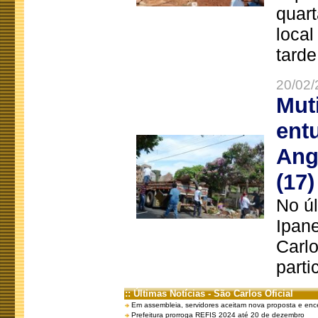
quart
local
tarde
20/02/
Mut
ent
Ang
(17)
No úl
Ipan
Carlo
parti
:: Últimas Notícias - São Carlos Oficial
Em assembleia, servidores aceitam nova proposta e enc
Prefeitura prorroga REFIS 2024 até 20 de dezembro