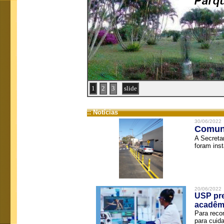
1
2
3
slide
:: Notícias
30/06/2022
Comuni
A Secreta
foram inst
20/06/2022
USP pre
acadêm
Para reco
para cuida