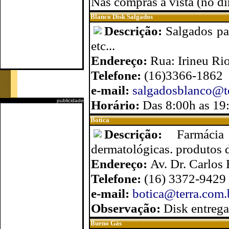
Nas compras à vista (no d
Blanco Disk Salgados
Descrição:
Salgados par
etc...
Endereço:
Rua: Irineu Ri
Telefone:
(16)3366-1862
e-mail:
salgadosblanco@te
publicidade
Horário:
Das 8:00h as 19
Botica
Descrição:
Farmácia
dermatológicas. produtos d
Endereço:
Av. Dr. Carlos
Telefone:
(16) 3372-9429
e-mail:
botica@terra.com.
Observação:
Disk entrega
Bueno Gás