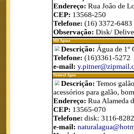
Endereço:
Rua João de Lo
CEP:
13568-250
Telefone:
(16) 3372-6483
Observação:
Disk/ Delive
Mil Águas
Descrição:
Água de 1º 
Telefone:
(16)3361-5272
e-mail:
y.pitner@zipmail.
Natural Água
Descrição:
Temos galão 
acessórios para galão, bom
Endereço:
Rua Alameda do
CEP:
13565-070
Telefone:
disk: 3116-8282
e-mail:
naturalagua@hotm