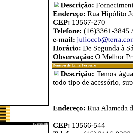
Descrição:
Fornecimento
Endereço:
Rua Hipólito J
CEP:
13567-270
Telefone:
(16)3361-3845 
e-mail:
julioccb@terra.co
Horário:
De Segunda à Sá
Observação:
O Melhor Pr
Denison de Lima Ferreire
Descrição:
Temos água 
todo tipo de acessório, sup
Endereço:
Rua Alameda do
CEP:
13566-544
publicidade