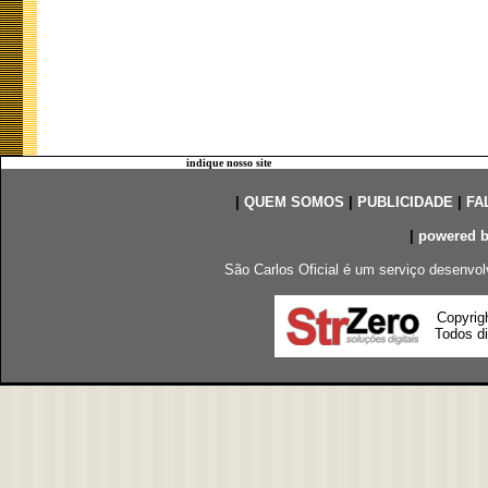
indique nosso site
|
QUEM SOMOS
|
PUBLICIDADE
|
FA
|
powered 
São Carlos Oficial é um serviço desenvol
Copyrig
Todos di