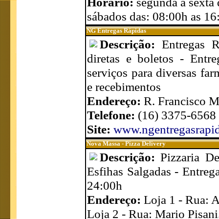
Horário:
segunda a sexta
sábados das: 08:00h as 16
NG Entregas Rápidas
Descrição:
Entregas 
diretas e boletos - Entr
serviços para diversas fa
e recebimentos
Endereço:
R. Francisco M
Telefone:
(16) 3375-6568
Site:
www.ngentregasrapid
Nova Massa - Pizza Delivery
Descrição:
Pizzaria D
Esfihas Salgadas - Entre
24:00h
Endereço:
Loja 1 - Rua: 
Loja 2 - Rua: Mario Pisani,