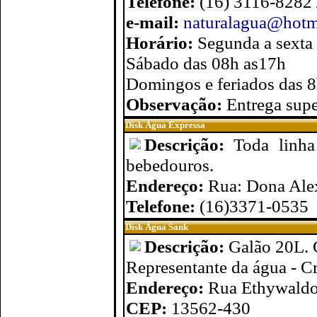
Telefone:
(16) 3116-8282
e-mail:
naturalagua@hotm
Horário:
Segunda a sexta
Sábado das 08h as17h
Domingos e feriados das 
Observação:
Entrega supe
Disk Água Expressa
Descrição:
Toda linha
bebedouros.
Endereço:
Rua: Dona Ale
Telefone:
(16)3371-0535
Disk Água Sank
Descrição:
Galão 20L. 
Representante da água - C
Endereço:
Rua Ethywaldo
CEP:
13562-430