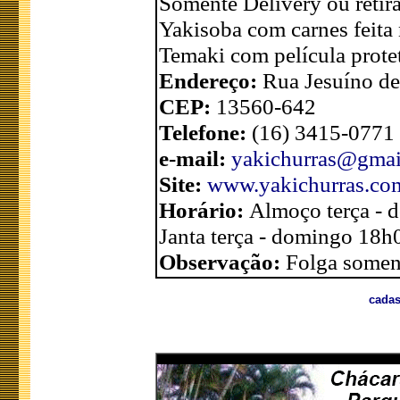
Somente Delivery ou retira
Yakisoba com carnes feita 
Temaki com película prote
Endereço:
Rua Jesuíno de
CEP:
13560-642
Telefone:
(16) 3415-0771
e-mail:
yakichurras@gmai
Site:
www.yakichurras.co
Horário:
Almoço terça - 
Janta terça - domingo 18h
Observação:
Folga soment
cadas