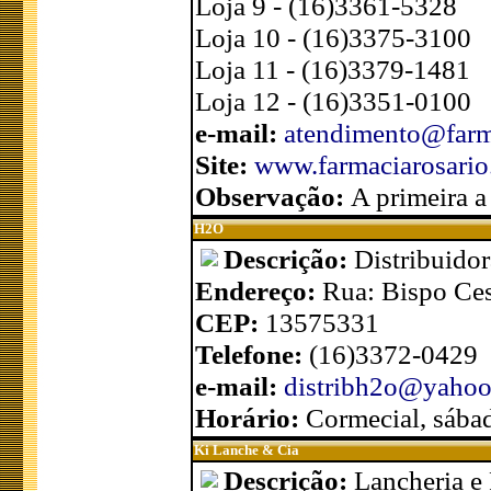
Loja 9 - (16)3361-5328
Loja 10 - (16)3375-3100
Loja 11 - (16)3379-1481
Loja 12 - (16)3351-0100
e-mail:
atendimento@farm
Site:
www.farmaciarosario
Observação:
A primeira a
H2O
Descrição:
Distribuido
Endereço:
Rua: Bispo Ces
CEP:
13575331
Telefone:
(16)3372-0429
e-mail:
distribh2o@yahoo
Horário:
Cormecial, sába
Ki Lanche & Cia
Descrição:
Lancheria e 