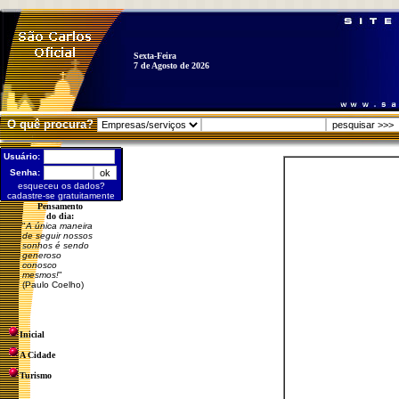
Sexta-Feira
7 de Agosto de 2026
O quê procura?
Usuário:
Senha:
esqueceu os dados?
cadastre-se gratuitamente
Pensamento
do dia:
"
A única maneira
de seguir nossos
sonhos é sendo
generoso
conosco
mesmos!
"
(Paulo Coelho)
Inicial
A Cidade
Turismo