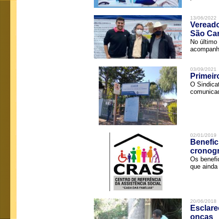
13/06/2022
Vereado
São Car
No último 
acompanha
03/09/2021
Primeir
O Sindica
comunicad
02/01/2019
Benefic
cronog
Os benefi
que ainda 
20/06/2018
Esclare
onças