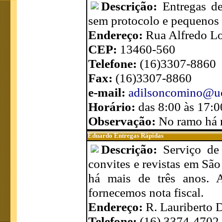
Descrição:
Entregas de
sem protocolo e pequenos
Endereço:
Rua Alfredo Lo
CEP:
13460-560
Telefone:
(16)3307-8860
Fax:
(16)3307-8860
e-mail:
adilsoncomino@uo
Horário:
das 8:00 às 17:0
Observação:
No ramo há 
Eduardo Entregas Rápidas
Descrição:
Serviço de 
convites e revistas em São
há mais de três anos. 
fornecemos nota fiscal.
Endereço:
R. Lauriberto 
Telefone:
(16) 3374-4702