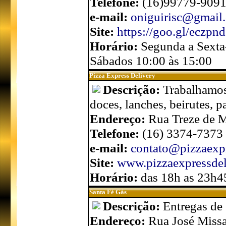
Telefone:
(16)99779-9091
e-mail:
oniguirisc@gmail
Site:
https://goo.gl/eczpnd
Horário:
Segunda a Sexta-
Sábados 10:00 às 15:00
Pizza Express Delivery
Descrição:
Trabalhamos 
doces, lanches, beirutes, p
Endereço:
Rua Treze de M
Telefone:
(16) 3374-7373
e-mail:
contato@pizzaexpr
Site:
www.pizzaexpressdel
Horário:
das 18h as 23h4
Santa Fé Gás
Descrição:
Entregas de 
Endereço:
Rua José Missal