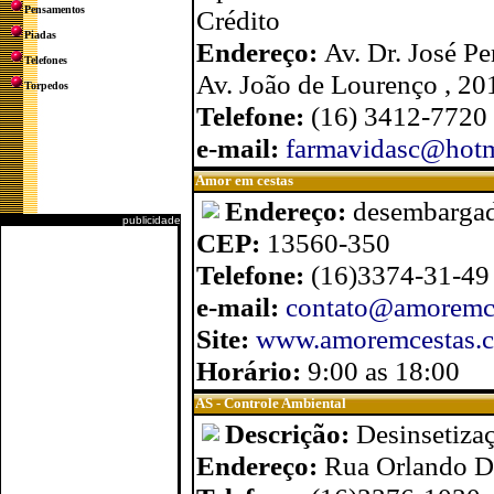
Pensamentos
Crédito
Piadas
Endereço:
Av. Dr. José Pe
Telefones
Av. João de Lourenço , 20
Torpedos
Telefone:
(16) 3412-7720
e-mail:
farmavidasc@hotm
Amor em cestas
Endereço:
desembargado
publicidade
CEP:
13560-350
Telefone:
(16)3374-31-49
e-mail:
contato@amoremc
Site:
www.amoremcestas.
Horário:
9:00 as 18:00
AS - Controle Ambiental
Descrição:
Desinsetizaç
Endereço:
Rua Orlando D