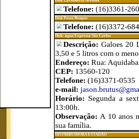
Disk Lavanderia Avenida
Telefone:
(16)3361-26
Disk Passa Roupas
Telefone:
(16)3372-68
Disk- água Expressa São Carlos
Descrição:
Galoes 20 L
3,50 e 5 litros com o meno
Endereço:
Rua: Aquidaba
CEP:
13560-120
Telefone:
(16)3371-0535
e-mail:
jason.brutus@gma
Horário:
Segunda a sext
13:00h.
Observação:
A 10 anos n
sua família.
DISTRIBUIDORA ESTADÃO