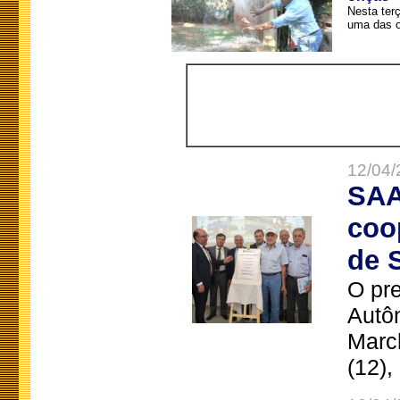
Nesta terç
uma das o
12/04/
SAA
coo
de 
O pre
Autô
Marc
(12),