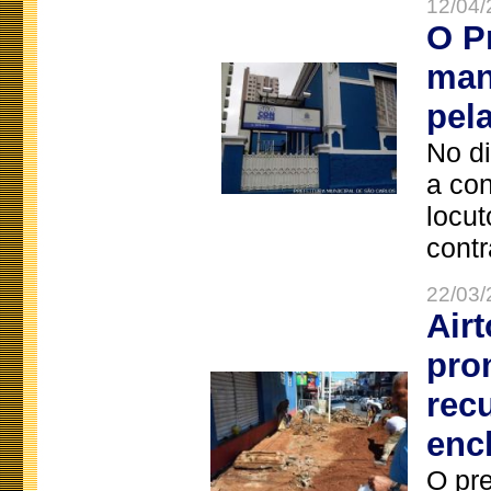
12/04/
O P
man
pel
No d
a co
locut
contr
22/03/
Air
pro
rec
enc
O pre