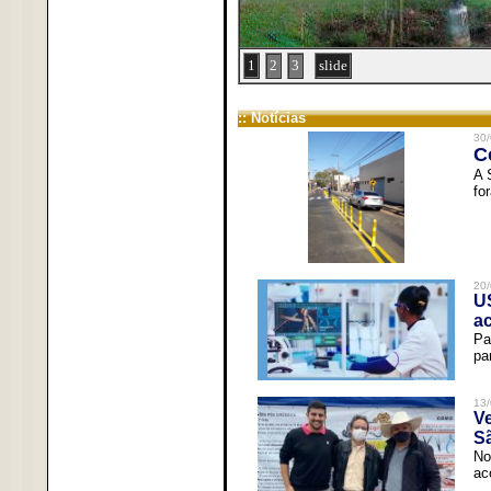
1
2
3
slide
:: Notícias
30/
C
A 
fo
20/
U
a
Pa
pa
13/
V
Sã
No
ac