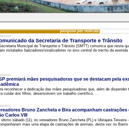
pesquise por notícias:
06/2022
omunicado da Secretaria de Transporte e Trânsito
Secretaria Municipal de Transporte e Trânsito (SMTT) comunica que nesta quin
ram instalados balizadores/sinalizadores no eixo central do trecho da avenida 
06/2022
SP premiará mães pesquisadoras que se destacam pela exc
cadêmica
ra reconhecer a dedicação das mães pesquisadoras que, além de dispender 
ra cuidar dos filhos, desenvolvem um trabalho científico, ...
06/2022
ereadores Bruno Zancheta e Bira acompanham castrações 
o Carlos VIII
 último sábado (11), os vereadores Bruno Zancheta (PL) e Ubirajara Teixeira -
ompanharam mais uma etapa de castrações de animais, desta vez no Bairro .