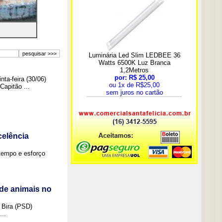
ta-feira (30/06)
Capitão ...
elência
tempo e esforço
de animais no
 Bira (PSD)
..