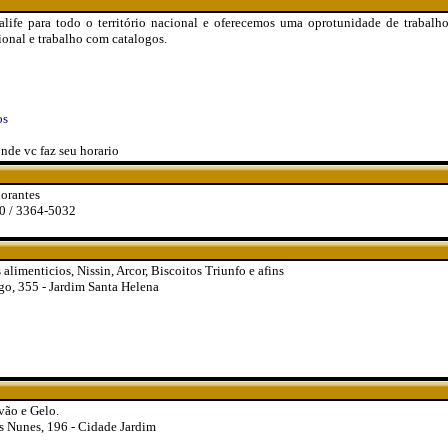
life para todo o território nacional e oferecemos uma oprotunidade de trabal
onal e trabalho com catalogos.
os
nde vc faz seu horario
dorantes
0 / 3364-5032
alimenticios, Nissin, Arcor, Biscoitos Triunfo e afins
go, 355 - Jardim Santa Helena
vão e Gelo.
 Nunes, 196 - Cidade Jardim