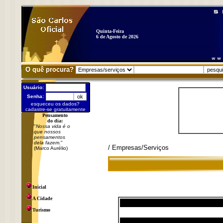
Quinta-Feira
6 de Agosto de 2026
O quê procura?
Usuário:
Senha:
esqueceu os dados?
cadastre-se gratuitamente
Pensamento
do dia:
"
Nossa vida é o
que nossos
pensamentos
dela fazem.
"
/ Empresas/Serviços
(Marco Aurélio)
Inicial
A Cidade
Turismo