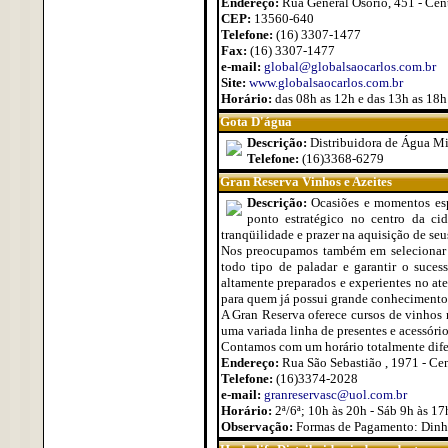
Endereço:
Rua General Osório, 451 - Cen
CEP:
13560-640
Telefone:
(16) 3307-1477
Fax:
(16) 3307-1477
e-mail:
global@globalsaocarlos.com.br
Site:
www.globalsaocarlos.com.br
Horário:
das 08h as 12h e das 13h as 18h
Gota D'água
Descrição:
Distribuidora de Água Min
Telefone:
(16)3368-6279
Gran Reserva Vinhos e Azeites
Descrição:
Ocasiões e momentos esp
ponto estratégico no centro da c
tranqüilidade e prazer na aquisição de se
Nos preocupamos também em selecionar v
todo tipo de paladar e garantir o suce
altamente preparados e experientes no at
para quem já possui grande conhecimento
A Gran Reserva oferece cursos de vinhos 
uma variada linha de presentes e acessório
Contamos com um horário totalmente dife
Endereço:
Rua São Sebastião , 1971 - Ce
Telefone:
(16)3374-2028
e-mail:
granreservasc@uol.com.br
Horário:
2ª/6ª; 10h às 20h - Sáb 9h às 17
Observação:
Formas de Pagamento: Dinhe