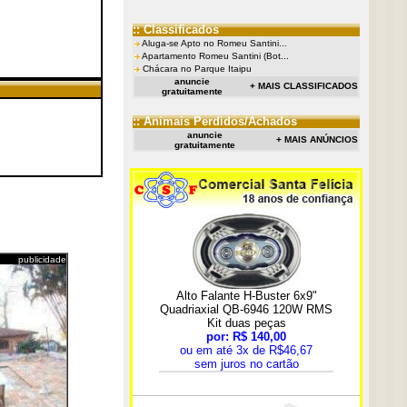
:: Classificados
Aluga-se Apto no Romeu Santini...
Apartamento Romeu Santini (Bot...
Chácara no Parque Itaipu
anuncie
+ MAIS CLASSIFICADOS
gratuitamente
:: Animais Perdidos/Achados
anuncie
+ MAIS ANÚNCIOS
gratuitamente
publicidade