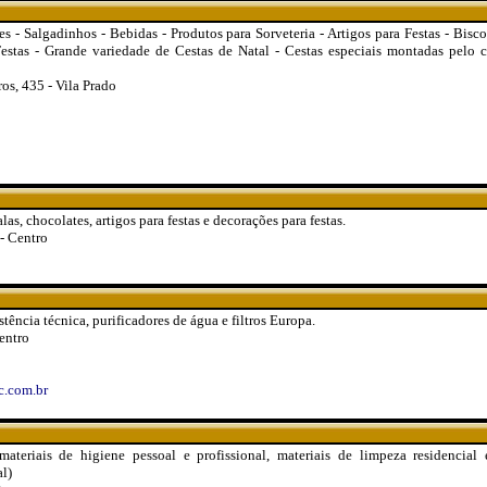
s - Salgadinhos - Bebidas - Produtos para Sorveteria - Artigos para Festas - Bisco
stas - Grande variedade de Cestas de Natal - Cestas especiais montadas pelo cl
ros, 435 - Vila Prado
las, chocolates, artigos para festas e decorações para festas.
- Centro
stência técnica, purificadores de água e filtros Europa.
entro
c.com.br
 materiais de higiene pessoal e profissional, materiais de limpeza residencial 
l)