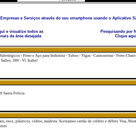
Empresas e Serviços através do seu smartphone usando o Aplicativo Sã
aqui e visualize todos as
Pesquisando por N
nais da área desejada
Clique aqu
iderúrgicos - Ferro e Aço para Indústria - Tubos - Vigas - Cantoneiras - Ferro Chato
Salles, 369 - Vl. Izabel
0 Santa Felícia
stais, inox, plásticos, vidros, madeira. Aceitamos cartão de crédito e débito Visa, Mas
entro