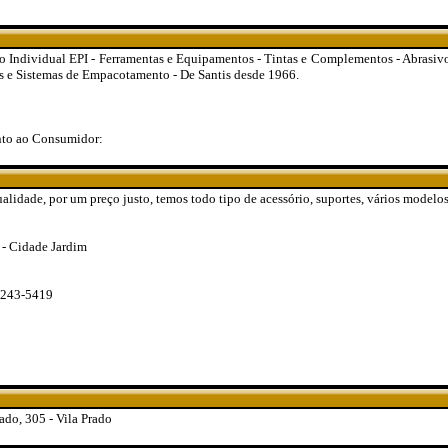
 Individual EPI - Ferramentas e Equipamentos - Tintas e Complementos - Abrasivo
as e Sistemas de Empacotamento - De Santis desde 1966.
nto ao Consumidor:
lidade, por um preço justo, temos todo tipo de acessório, suportes, vários modelos,
 - Cidade Jardim
9243-5419
do, 305 - Vila Prado