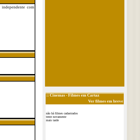
ho independente com
::
Cinemas
- Filmes em Cartaz
Ver filmes em breve
não há filmes cadastrados
tente novamente
mais tarde