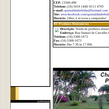
CEP:
13566-490
Telefone:
(16) 3419 1440/ 8111 4795
e-mail:
quintaldasbebidas@hotmail.com
Site:
www.facebook.com/quintaldasbebi
Horário:
24hrs, é só tocar a campainha!
RV Produtos Alimentícios
Descrição:
Venda de produtos aliment
Endereço:
Rua Samuel de Carvalho Ch
Telefone:
(16) 3368-1673
Fax:
(16) 3368-1673
Horário:
Das 7:30 às 17:00h
publicidade