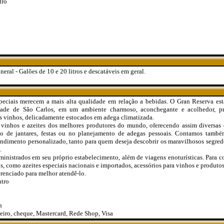
tro
eral - Galões de 10 e 20 litros e descatáveis em geral.
eciais merecem a mais alta qualidade em relação a bebidas. O Gran Reserva es
idade de São Carlos, em um ambiente charmoso, aconchegante e acolhedor, pr
us vinhos, delicadamente estocados em adega climatizada.
inhos e azeites dos melhores produtores do mundo, oferecendo assim diversas 
sso de jantares, festas ou no planejamento de adegas pessoais. Contamos també
endimento personalizado, tanto para quem deseja descobrir os maravilhosos segre
.
ministrados em seu próprio estabelecimento, além de viagens enoturísticas. Para 
s, como azeites especiais nacionais e importados, acessórios para vinhos e produtos
renciado para melhor atendê-lo.
ntro
h
iro, cheque, Mastercard, Rede Shop, Visa