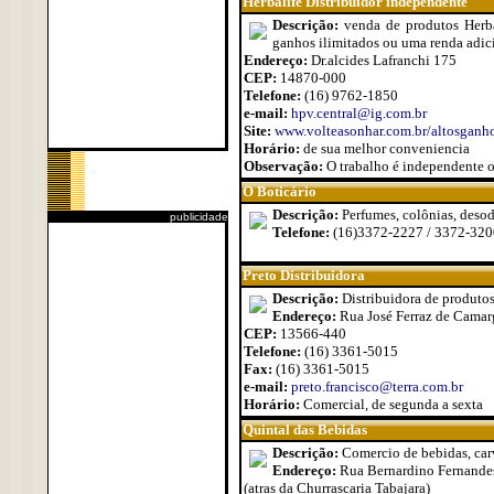
Herbalife Distribuidor independente
Descrição:
venda de produtos Herba
ganhos ilimitados ou uma renda adici
Endereço:
Dr.alcides Lafranchi 175
CEP:
14870-000
Telefone:
(16) 9762-1850
e-mail:
hpv.central@ig.com.br
Site:
www.volteasonhar.com.br/altosganh
Horário:
de sua melhor conveniencia
Observação:
O trabalho é independente o
O Boticário
Descrição:
Perfumes, colônias, deso
publicidade
Telefone:
(16)3372-2227 / 3372-320
Preto Distribuidora
Descrição:
Distribuidora de produtos 
Endereço:
Rua José Ferraz de Camar
CEP:
13566-440
Telefone:
(16) 3361-5015
Fax:
(16) 3361-5015
e-mail:
preto.francisco@terra.com.br
Horário:
Comercial, de segunda a sexta
Quintal das Bebidas
Descrição:
Comercio de bebidas, car
Endereço:
Rua Bernardino Fernandes
(atras da Churrascaria Tabajara)