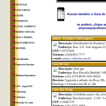
NOTÍCIAS
CONCURSOS
Acesse também o Guia de 
SAÚDE
ESPORTES
se preferir, clique 
CANAL JURÍDICO
empresas/profissio
DIÁRIO OFICIAL
ATAS CÂMARA
Antari - Produtos Siderúrgicos
FALECIMENTOS
Descrição:
Distribuidor de Produtos S
Endereço:
Rua: Cel. José Augusto O. 
AGENDA
CEP:
13570-820
Telefone:
(16)3363-7777
e-mail:
antari_c@terra.com.br
Classificados
Casa do Gás
Empresas/Serviços
Descrição:
Disk gás
Endereço:
Rua Riscalla Haddad, 140
Telefone/Operadora
Telefone:
(16) 3374-8639 3201-0924
Horário:
Segunda a sábado da 8h as 20h
Domingo e Feriados das 8h as 14h
CEP - superCEP
Casa São Jorge
Colunistas
Descrição:
Utilidades para o lar, cri
Culinária
Endereço:
Rua Episcopal , 1139 - C
CEP:
13560-570
Diversão & Lazer
Telefone:
(16) 3371-4084