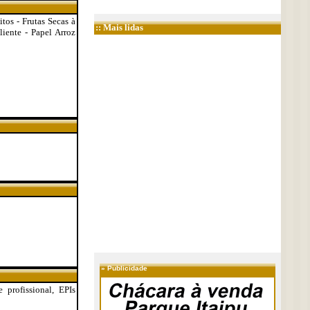
itos - Frutas Secas à
:: Mais lidas
iente - Papel Arroz
»
Publicidade
e profissional, EPIs