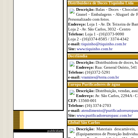
Distribuidora de Doces Tiquinho Ltda
Descrição:
Balas - Doces - Chocolate
Granel - Embalagens - Aluguel de Fe
Personalizado com fotos.
Endereço:
Loja 1 - Av. Dr. Teixeira de Bar
Loja 2 - Av. São Carlos, 3032 - Centro
Telefone:
Loja 1 - (16)3373-9090
Loja 2 - (16)3374-8585 / 3374-4342
e-mail:
tiquinho@tiquinho.com.br
Site:
www.tiquinho.com.br
Docelândia
Descrição:
Distribuidora de doces, ba
Endereço:
Rua: General Osório, 541 
Telefone:
(16)3372-5291
e-mail:
vramires@terra.com.br
Europa Purificadores de água
Descrição:
Distribuição, vendas, assi
Endereço:
Av. São Carlos, 2294A - C
CEP:
13560-001
Telefone:
(16) 3374-2703
e-mail:
atendimento@purificadoreuropas
Site:
www.purificadoreuropasc.com.br/
Global São Carlos
Descrição:
Materiais descartáveis,
publicidade
(Equipamentos de Proteção Individua