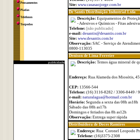
Pensamentos
Site:
www.casasaojorge.com.br
Piadas
De Santis Distribuição Industrial Ltda
Telefones
Descrição:
Equipamentos de Proteção
- Adesivos e Químicos - Fitas adesiv
Torpedos
Telefone:
[não publicado]
e-mail:
desantis@desantis.com.br
Site:
www.desantis.com.br
Observação:
SAC - Serviço de Atendime
0800-113035
Denison de Lima Ferreire
Descrição:
Temos água mineral de qua
publicidade
Endereço:
Rua Alameda dos Miosótis, 45
CEP:
13566-544
Telefone:
(16) 3116-8282 / 3306-8449 / 
e-mail:
naturalagua@hotmail.com.br
Horário:
Segunda a sexta das 08h as18h
Sábado das 08h as17h
Domingos e feriados das 8h as12h
Observação:
Entrega super rápida
Distribuidora de Doces Ramires
Endereço:
Rua: Coronel Leopodo Pra
Telefone:
(16)3375-2308