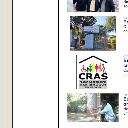
No
ac
03/
Pr
O 
co
02/
Be
c
Os
qu
20/
Es
o
Ne
um