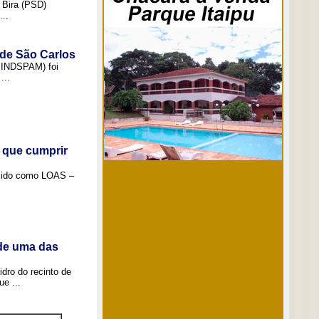
 Bira (PSD)
..
 de São Carlos
(SINDSPAM) foi
...
 que cumprir
ecido como LOAS –
 de uma das
idro do recinto de
e ...