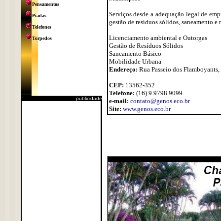
Pensamentos
Serviços desde a adequação legal de empr
Piadas
gestão de resíduos sólidos, saneamento e
Telefones
Licenciamento ambiental e Outorgas
Torpedos
Gestão de Resíduos Sólidos
Saneamento Básico
Mobilidade Urbana
Endereço:
Rua Passeio dos Flamboyants, 
CEP:
13562-352
Telefone:
(16) 9 9798 9099
publicidade
e-mail:
contato@genos.eco.br
Site:
www.genos.eco.br