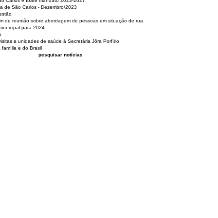
São Carlos e Ibaté mandato 2023-2027
sa de São Carlos - Dezembro/2023
estão
pam de reunião sobre abordagem de pessoas em situação de rua
municipal para 2024
o
isitas a unidades de saúde à Secretária Jôra Porfírio
família e do Brasil
pesquisar notícias