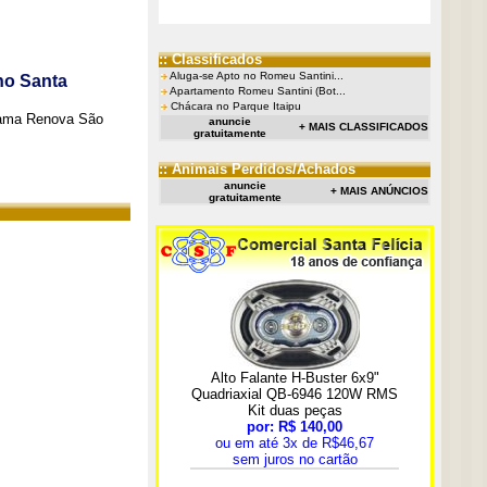
:: Classificados
Aluga-se Apto no Romeu Santini...
no Santa
Apartamento Romeu Santini (Bot...
Chácara no Parque Itaipu
grama Renova São
anuncie
+ MAIS CLASSIFICADOS
gratuitamente
:: Animais Perdidos/Achados
anuncie
+ MAIS ANÚNCIOS
gratuitamente