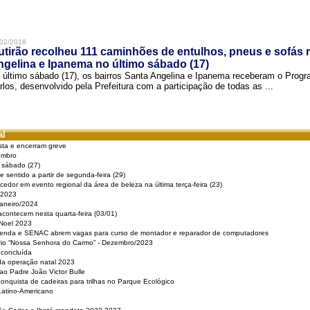
02/2018
tirão recolheu 111 caminhões de entulhos, pneus e sofás 
gelina e Ipanema no último sábado (17)
 último sábado (17), os bairros Santa Angelina e Ipanema receberam o Pro
rlos, desenvolvido pela Prefeitura com a participação de todas as ...
al
sta e encerram greve
embro
e sábado (27)
 sentido a partir de segunda-feira (29)
cedor em evento regional da área de beleza na última terça-feira (23)
 2023
Janeiro/2024
acontecem nesta quarta-feira (03/01)
 Noel 2023
 Renda e SENAC abrem vagas para curso de montador e reparador de computadores
ério “Nossa Senhora do Carmo” - Dezembro/2023
 concluída
da operação natal 2023
o Padre João Victor Bulle
nquista de cadeiras para trilhas no Parque Ecológico
Latino-Americano