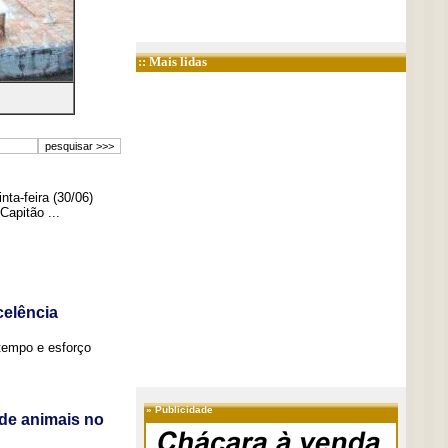
:: Mais lidas
ta-feira (30/06)
Capitão ...
elência
tempo e esforço
»
Publicidade
de animais no