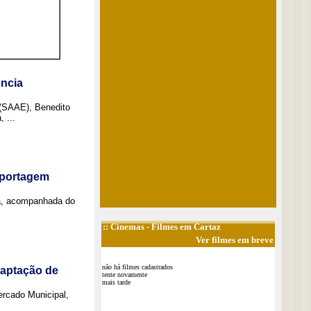
ncia
 (SAAE), Benedito
 ...
eportagem
a, acompanhada do
::
Cinemas
- Filmes em Cartaz
Ver filmes em breve
não há filmes cadastrados
captação de
tente novamente
mais tarde
Mercado Municipal,