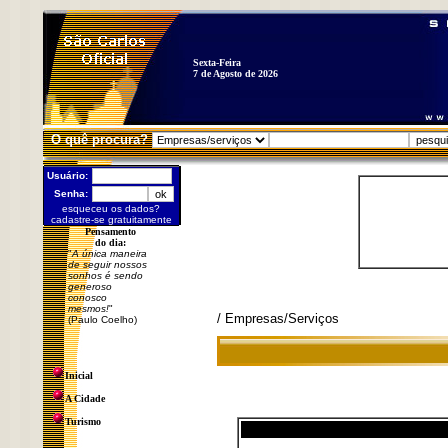
Sexta-Feira
7 de Agosto de 2026
O quê procura?
Usuário:
Senha:
esqueceu os dados?
cadastre-se gratuitamente
Pensamento
do dia:
"
A única maneira
de seguir nossos
sonhos é sendo
generoso
conosco
mesmos!
"
/ Empresas/Serviços
(Paulo Coelho)
Inicial
A Cidade
Turismo