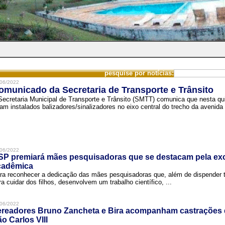
pesquise por notícias:
06/2022
omunicado da Secretaria de Transporte e Trânsito
Secretaria Municipal de Transporte e Trânsito (SMTT) comunica que nesta quin
ram instalados balizadores/sinalizadores no eixo central do trecho da avenida 
06/2022
SP premiará mães pesquisadoras que se destacam pela exc
cadêmica
ra reconhecer a dedicação das mães pesquisadoras que, além de dispender 
ra cuidar dos filhos, desenvolvem um trabalho científico, ...
06/2022
ereadores Bruno Zancheta e Bira acompanham castrações 
o Carlos VIII