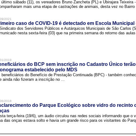
 último sábado (11), os vereadores Bruno Zancheta (PL) e Ubirajara Teixeira -
ompanharam mais uma etapa de castrações de animais, desta vez no Bairro .
09/2021
imeiro caso de COVID-19 é detectado em Escola Municipal
Sindicato dos Servidores Públicos e Autárquicos Municipais de São Carlos 
municado nesta sexta-feira (03) que na primeira semana do retorno das aulas 
01/2019
neficiários do BCP sem inscrição no Cadastro Único terão
ronograma estabelecido pelo MDS
 beneficiários do Benefício de Prestação Continuada (BPC) - também conh
e ainda não fizeram a inscrição no ...
06/2018
clarecimento do Parque Ecológico sobre vidro do recinto
nças
sta terça-feira (19/6), um áudio circulou nas redes sociais informando que o v
a das onças estava solto e havia um grande risco para os visitantes do Parqu