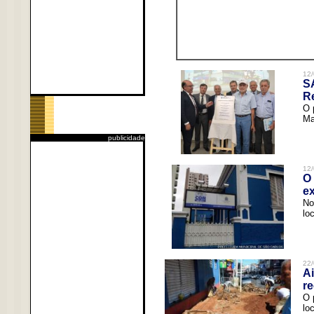
12/
S
R
O 
Ma
publicidade
12/
O 
ex
No
lo
22/
Ai
re
O 
lo