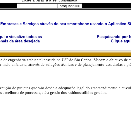
Digite a palavra a ser consultada
Empresas e Serviços através do seu smartphone usando o Aplicativo Sã
aqui e visualize todos as
Pesquisando por N
nais da área desejada
Clique aqu
a de engenharia ambiental nascida na USP de São Carlos -SP com o objetivo de a
o meio ambiente, através de soluções técnicas e de planejamento associadas a pr
execução de projetos que vão desde a adequação legal do empreendimento e ativid
 e melhoria de processos, até a gestão dos resíduos sólidos gerados.