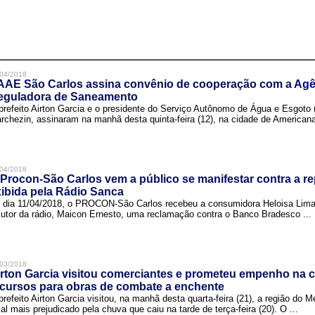
04/2018
AAE São Carlos assina convênio de cooperação com a Agê
eguladora de Saneamento
prefeito Airton Garcia e o presidente do Serviço Autônomo de Água e Esgoto
rchezin, assinaram na manhã desta quinta-feira (12), na cidade de Americana,
04/2018
Procon-São Carlos vem a público se manifestar contra a r
ibida pela Rádio Sanca
 dia 11/04/2018, o PROCON-São Carlos recebeu a consumidora Heloisa Lim
cutor da rádio, Maicon Ernesto, uma reclamação contra o Banco Bradesco ...
03/2018
rton Garcia visitou comerciantes e prometeu empenho na 
cursos para obras de combate a enchente
prefeito Airton Garcia visitou, na manhã desta quarta-feira (21), a região do 
cal mais prejudicado pela chuva que caiu na tarde de terça-feira (20). O ...