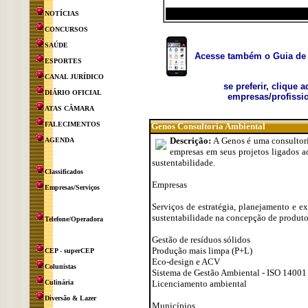
NOTÍCIAS
CONCURSOS
SAÚDE
Acesse também o Guia de 
ESPORTES
CANAL JURÍDICO
se preferir, clique 
DIÁRIO OFICIAL
empresas/profissio
ATAS CÂMARA
FALECIMENTOS
Genos Consultoria Ambiental
Descrição:
A Genos é uma consultori
AGENDA
empresas em seus projetos ligados a
sustentabilidade.
Classificados
Empresas
Empresas/Serviços
Serviços de estratégia, planejamento e 
sustentabilidade na concepção de produtos
Telefone/Operadora
Gestão de resíduos sólidos
Produção mais limpa (P+L)
CEP - superCEP
Eco-design e ACV
Colunistas
Sistema de Gestão Ambiental - ISO 14001
Culinária
Licenciamento ambiental
Diversão & Lazer
Municípios