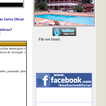
o Carlos Oficial
otícias?
i
uxiliar municípios e
áticas de inovação e
ades, passando pela