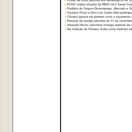
Posse da nova Diretoria dos Metalúrgicos de 
ACISC realiza doação de R$40 mil à Santa Ca
Pedidos de Seguro-Desemprego, Mercado e G
Gustavo Pozzi e Dom Luiz Carlos Dias partici
Câmara aprova em primeiro turno o orçamento 
Resumo da sessão plenária de 21 de novembr
Vereador Bruno Zancheta entrega relatório de v
Na Coleção de Prestes, Anita conta histórias da 