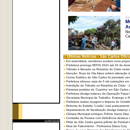
20/
Mu
An
No
Ca
:: Últimas Notícias - São Carlos Ofici
Em assembleia, servidores aceitam nova propo
Prefeitura prorroga REFIS 2024 até 20 de dez
Trânsito é liberado na Rotatório do Cristo nest
Atenção: Ruas da Vila Alpes sofrem alteração de
Centro Estético de São Carlos foi premiado ven
Prefeitura efetuou mais de 5 mil castrações em
Interdição de Trânsito na Rotatória do Cristo - 
Primeiras partidas da ‘Copinha’ em São Carlos 
Prefeitura divulga balanço da Operação Papai
Secretaria Municipal de Trabalho, Emprego e
Prefeitura realiza roçagem e limpeza do Cemit
Reforma do Estádio “Luisão” está praticamente
Departamento de fiscalização divulga balanço 
Câmara Municipal entregou Prêmio Santo Dias a
Comissão da Pessoa com Deficiência destaca co
publicidade
Filme de São Carlos ganha prêmio de Festival 
Nota de Falecimento - Professora Diana Cury