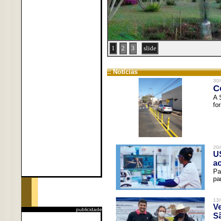
1
2
3
slide
:: Notícias
30/
C
A 
fo
20/
U
a
Pa
pa
13/
V
publicidade
Sã