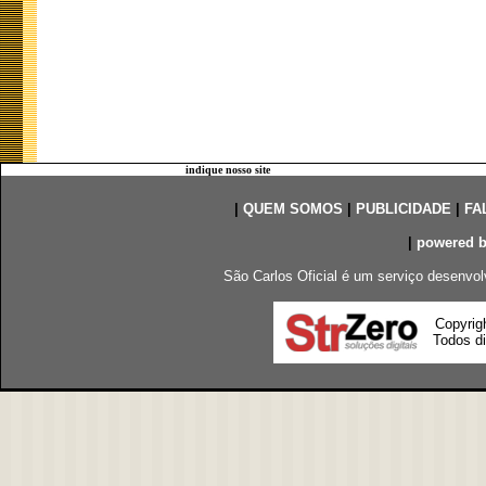
indique nosso site
|
QUEM SOMOS
|
PUBLICIDADE
|
FA
|
powered 
São Carlos Oficial é um serviço desenvol
Copyrig
Todos di