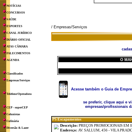
NOTÍCIAS
CONCURSOS
SAÚDE
ESPORTES
/ Empresas/Serviços
CANAL JURÍDICO
DIÁRIO OFICIAL
ATAS CÂMARA
cadas
FALECIMENTOS
O MAI
AGENDA
Classificados
Empresas/Serviços
Acesse também o Guia de Empresa
Telefone/Operadora
se preferir, clique aqui e v
empresas/profissionais d
CEP - superCEP
Colunistas
PS Escapamentos
Culinária
Descrição:
PREÇOS PROMOCIONAIS EM E
Diversão & Lazer
Endereço:
AV. SALLUM, 456 - VILA PRAD