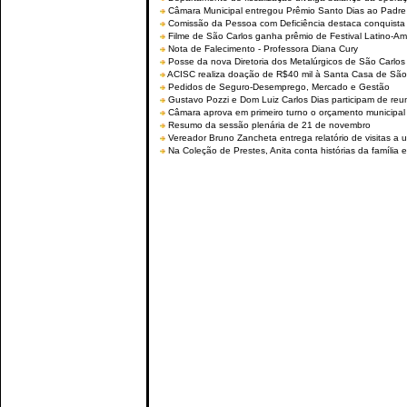
Câmara Municipal entregou Prêmio Santo Dias ao Padre 
Comissão da Pessoa com Deficiência destaca conquista d
Filme de São Carlos ganha prêmio de Festival Latino-Am
Nota de Falecimento - Professora Diana Cury
Posse da nova Diretoria dos Metalúrgicos de São Carlo
ACISC realiza doação de R$40 mil à Santa Casa de São
Pedidos de Seguro-Desemprego, Mercado e Gestão
Gustavo Pozzi e Dom Luiz Carlos Dias participam de re
Câmara aprova em primeiro turno o orçamento municipal
Resumo da sessão plenária de 21 de novembro
Vereador Bruno Zancheta entrega relatório de visitas a 
Na Coleção de Prestes, Anita conta histórias da família e