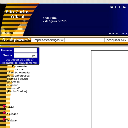
Sexta-Feira
7 de Agosto de 2026
O quê procura?
Usuário:
Senha:
esqueceu os dados?
cadastre-se gratuitamente
Pensamento
do dia:
"
A única maneira
de seguir nossos
sonhos é sendo
generoso
conosco
mesmos!
"
(Paulo Coelho)
Inicial
A Cidade
Turismo