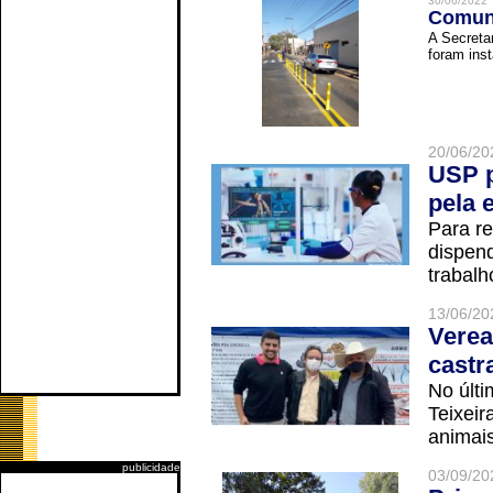
30/06/2022
Comuni
A Secreta
foram inst
20/06/20
USP p
pela 
Para r
dispend
trabalho
13/06/20
Verea
castr
No últi
Teixei
animais
publicidade
03/09/20