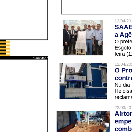
12/04/20
SAAE 
a Agê
O prefe
Esgoto
feira (
publicidade
12/04/20
O Pro
contr
No dia
Helois
reclama
22/03/20
Airto
empen
comba