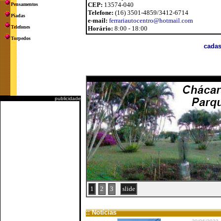
CEP:
13574-040
Pensamentos
Telefone:
(16) 3501-4859/3412-6714
Piadas
e-mail:
ferrariautocentro@hotmail.com
Telefones
Horário:
8:00 - 18:00
Torpedos
cadas
publicidade
1
2
3
slide
:: Notícias