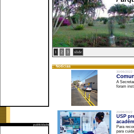
1
2
3
slide
:: Notícias
30/06/2022
Comuni
A Secreta
foram inst
20/06/2022
USP pre
acadêm
publicidade
Para reco
para cuida