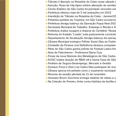
Trânsito é liberado na Rotatório do Cristo neste sábado 
Atenção: Ruas da Vila Alpes sofrem alteração de sentido 
Centro Estético de São Carlos foi premiado vencedor em 
Prefeitura efetuou mais de 5 mil castrações em 2023
Interdição de Trânsito na Rotatória do Cristo - Janeiro/2
Primeiras partidas da ‘Copinha’ em São Carlos acontecem
Prefeitura divulga balanço da Operação Papai Noel 202
Secretaria Municipal de Trabalho, Emprego e Renda e
Prefeitura realiza roçagem e limpeza do Cemitério “No
Reforma do Estádio “Luisão” está praticamente concluíd
Departamento de fiscalização divulga balanço da opera
Câmara Municipal entregou Prêmio Santo Dias ao Padre 
Comissão da Pessoa com Deficiência destaca conquista d
Filme de São Carlos ganha prêmio de Festival Latino-Am
Nota de Falecimento - Professora Diana Cury
Posse da nova Diretoria dos Metalúrgicos de São Carlo
ACISC realiza doação de R$40 mil à Santa Casa de São
Pedidos de Seguro-Desemprego, Mercado e Gestão
Gustavo Pozzi e Dom Luiz Carlos Dias participam de re
Câmara aprova em primeiro turno o orçamento municipal
Resumo da sessão plenária de 21 de novembro
Vereador Bruno Zancheta entrega relatório de visitas a 
Na Coleção de Prestes, Anita conta histórias da família e