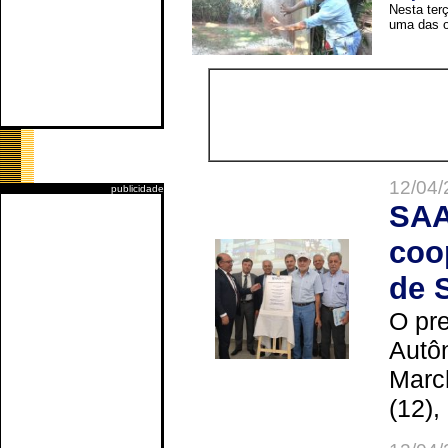
Nesta terç
uma das o
12/04/
publicidade
SAA
coo
de 
O pre
Autô
Marc
(12),