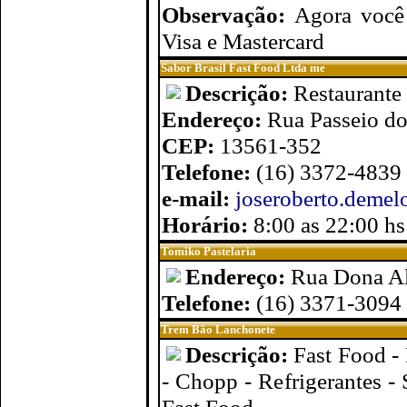
Observação:
Agora você 
Visa e Mastercard
Sabor Brasil Fast Food Ltda me
Descrição:
Restaurante 
Endereço:
Rua Passeio do
CEP:
13561-352
Telefone:
(16) 3372-4839
e-mail:
joseroberto.deme
Horário:
8:00 as 22:00 hs
Tomiko Pastelaria
Endereço:
Rua Dona Al
Telefone:
(16) 3371-3094
Trem Bão Lanchonete
Descrição:
Fast Food -
- Chopp - Refrigerantes -