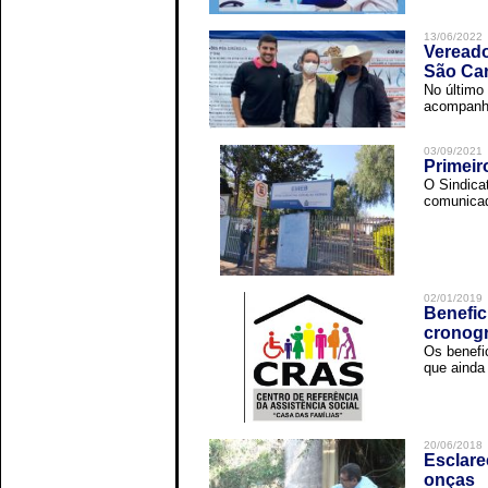
13/06/2022
Vereado
São Car
No último 
acompanha
03/09/2021
Primeir
O Sindica
comunicad
02/01/2019
Benefic
cronog
Os benefi
que ainda 
20/06/2018
Esclare
onças