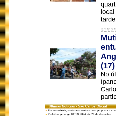
quart
local
tarde
20/02/
Mut
ent
Ang
(17)
No úl
Ipan
Carlo
parti
:: Últimas Notícias - São Carlos Oficial
Em assembleia, servidores aceitam nova proposta e enc
Prefeitura prorroga REFIS 2024 até 20 de dezembro