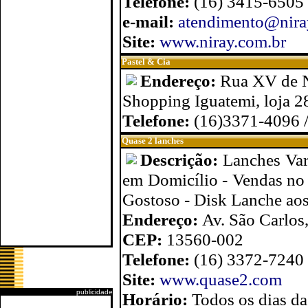
Telefone:
(16) 3415-6505
e-mail:
atendimento@nira
Site:
www.niray.com.br
Pastel & Cia
Endereço:
Rua XV de 
Shopping Iguatemi, loja 2
Telefone:
(16)3371-4096 
Quase 2 lanches
Descrição:
Lanches Var
em Domicílio - Vendas no 
Gostoso - Disk Lanche ao
Endereço:
Av. São Carlos
CEP:
13560-002
Telefone:
(16) 3372-7240
Site:
www.quase2.com
publicidade
Horário:
Todos os dias da