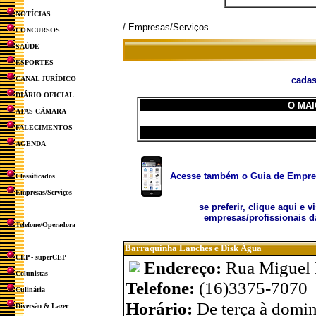
NOTÍCIAS
/ Empresas/Serviços
CONCURSOS
SAÚDE
ESPORTES
CANAL JURÍDICO
cadas
DIÁRIO OFICIAL
O MAI
ATAS CÂMARA
FALECIMENTOS
AGENDA
Acesse também o Guia de Empresa
Classificados
Empresas/Serviços
se preferir, clique aqui e v
empresas/profissionais d
Telefone/Operadora
Barraquinha Lanches e Disk Água
CEP - superCEP
Endereço:
Rua Miguel 
Colunistas
Telefone:
(16)3375-7070
Culinária
Horário:
De terça à domi
Diversão & Lazer