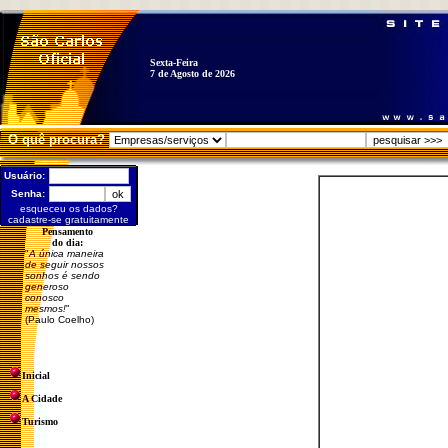
Sexta-Feira
7 de Agosto de 2026
O quê procura?
Usuário:
Senha:
esqueceu os dados?
cadastre-se gratuitamente
Pensamento
do dia:
"
A única maneira
de seguir nossos
sonhos é sendo
generoso
conosco
mesmos!
"
(Paulo Coelho)
Inicial
A Cidade
Turismo