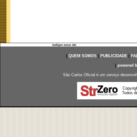
indique nosso site
|
QUEM SOMOS
|
PUBLICIDADE
|
FA
|
powered 
São Carlos Oficial é um serviço desenvol
Copyrig
Todos di