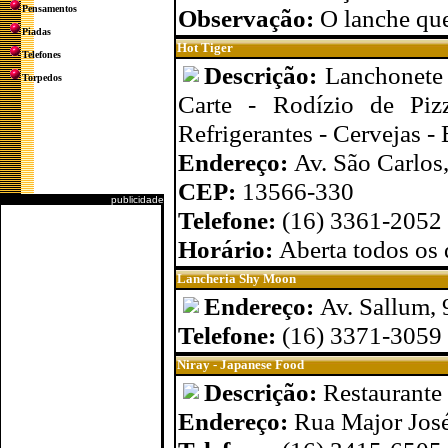
Pensamentos
Observação:
O lanche que
Piadas
Hot Tiger
Telefones
Descrição:
Lanchonete 
Torpedos
Carte - Rodízio de Pizz
Refrigerantes - Cervejas -
Endereço:
Av. São Carlos,
CEP:
13566-330
publicidade
Telefone:
(16) 3361-2052
Horário:
Aberta todos os 
Lancheria Shy Moon
Endereço:
Av. Sallum, 
Telefone:
(16) 3371-3059
Niray - Japanese Food
Descrição:
Restaurante
Endereço:
Rua Major José