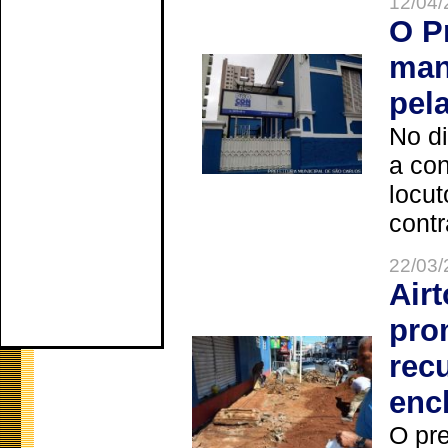
12/04/
O P
man
pel
No d
a co
locut
contr
22/03/
Air
pro
rec
enc
O pre