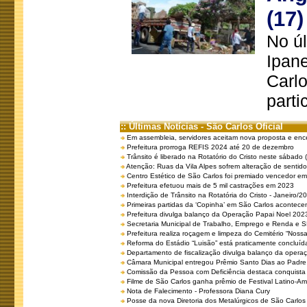
(17)
No úl
Ipan
Carlo
parti
:: Últimas Notícias - São Carlos Oficial
Em assembleia, servidores aceitam nova proposta e enc
Prefeitura prorroga REFIS 2024 até 20 de dezembro
Trânsito é liberado na Rotatório do Cristo neste sábado 
Atenção: Ruas da Vila Alpes sofrem alteração de sentido 
Centro Estético de São Carlos foi premiado vencedor em 
Prefeitura efetuou mais de 5 mil castrações em 2023
Interdição de Trânsito na Rotatória do Cristo - Janeiro/2
Primeiras partidas da ‘Copinha’ em São Carlos acontecem
Prefeitura divulga balanço da Operação Papai Noel 202
Secretaria Municipal de Trabalho, Emprego e Renda e
Prefeitura realiza roçagem e limpeza do Cemitério “No
Reforma do Estádio “Luisão” está praticamente concluíd
Departamento de fiscalização divulga balanço da opera
Câmara Municipal entregou Prêmio Santo Dias ao Padre 
Comissão da Pessoa com Deficiência destaca conquista d
Filme de São Carlos ganha prêmio de Festival Latino-Am
Nota de Falecimento - Professora Diana Cury
Posse da nova Diretoria dos Metalúrgicos de São Carlo