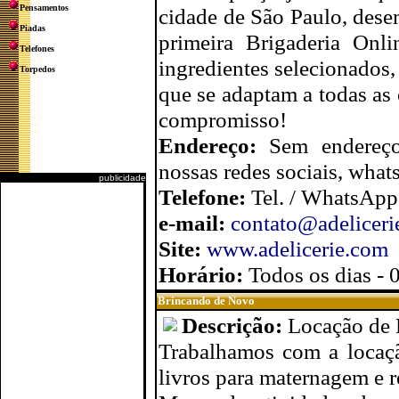
Pensamentos
cidade de São Paulo, des
Piadas
primeira Brigaderia Onl
Telefones
ingredientes selecionados,
Torpedos
que se adaptam a todas as
compromisso!
Endereço:
Sem endereço
nossas redes sociais, what
publicidade
Telefone:
Tel. / WhatsApp
e-mail:
contato@adeliceri
Site:
www.adelicerie.com
Horário:
Todos os dias - 
Brincando de Novo
Descrição:
Locação de 
Trabalhamos com a locaçã
livros para maternagem e r