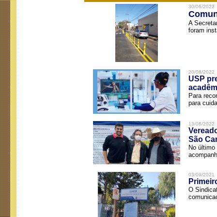
30/06/2022
Comuni
A Secreta
foram inst
20/06/2022
USP pre
acadêm
Para reco
para cuida
13/06/2022
Vereado
São Car
No último 
acompanha
03/09/2021
Primeir
O Sindica
comunicad