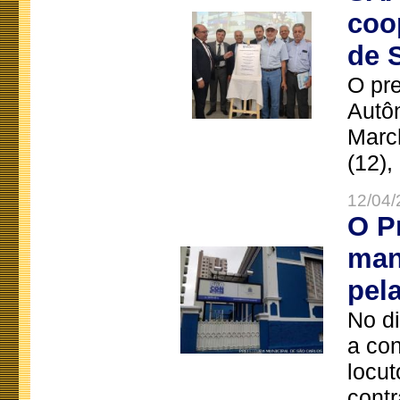
coo
de 
O pre
Autô
Marc
(12),
12/04/
O P
man
pel
No d
a co
locut
contr