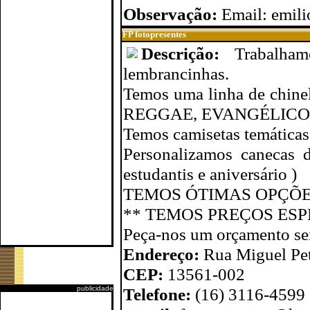
Observação:
Email: emil
FP fotopresentes
Descrição:
Trabalha
lembrancinhas.
Temos uma linha de chine
REGGAE, EVANGÉLICOS e
Temos camisetas temáticas:
Personalizamos canecas de
estudantis e aniversário )
TEMOS ÓTIMAS OPÇÕE
** TEMOS PREÇOS ESP
Peça-nos um orçamento s
Endereço:
Rua Miguel Pet
CEP:
13561-002
publicidade
Telefone:
(16) 3116-4599