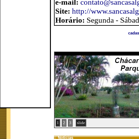
e-mail:
contato@sancasal
Site:
http://www.sancasal
Horário:
Segunda - Sábad
cadas
1
2
3
slide
:: Notícias