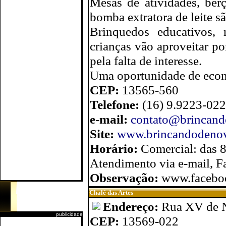
Mesas de atividades, berç
bomba extratora de leite s
Brinquedos educativos, m
crianças vão aproveitar po
pela falta de interesse.
Uma oportunidade de econo
CEP:
13565-560
Telefone:
(16) 9.9223-02
e-mail:
contato@brincand
Site:
www.brincandodenov
Horário:
Comercial: das 
Atendimento via e-mail, 
Observação:
www.facebo
Chalé das Artes
Endereço:
Rua XV de 
publicidade
CEP:
13569-022