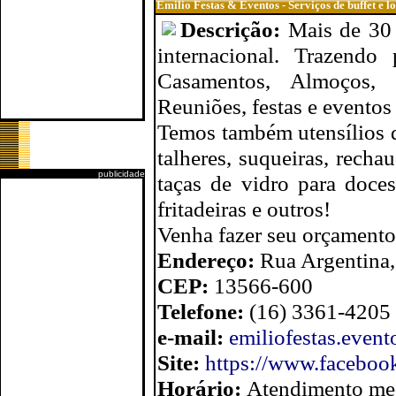
Emilio Festas & Eventos - Serviços de buffet e l
Descrição:
Mais de 30 
internacional. Trazendo
Casamentos, Almoços, A
Reuniões, festas e eventos
Temos também utensílios d
talheres, suqueiras, rechau
publicidade
taças de vidro para doces,
fritadeiras e outros!
Venha fazer seu orçamento
Endereço:
Rua Argentina,
CEP:
13566-600
Telefone:
(16) 3361-4205 
e-mail:
emiliofestas.even
Site:
https://www.facebook
Horário:
Atendimento med