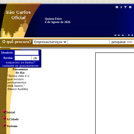
Quinta-Feira
6 de Agosto de 2026
O quê procura?
Usuário:
Senha:
esqueceu os dados?
cadastre-se gratuitamente
Pensamento
do dia:
"
Nossa vida é o
que nossos
pensamentos
dela fazem.
"
(Marco Aurélio)
Inicial
A Cidade
Turismo