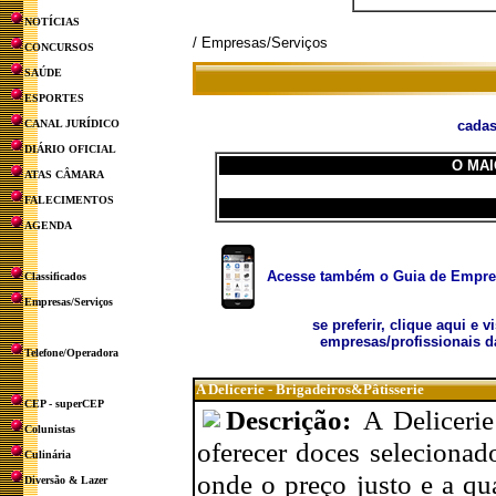
NOTÍCIAS
/ Empresas/Serviços
CONCURSOS
SAÚDE
ESPORTES
CANAL JURÍDICO
cadas
DIÁRIO OFICIAL
O MAI
ATAS CÂMARA
FALECIMENTOS
AGENDA
Acesse também o Guia de Empresa
Classificados
Empresas/Serviços
se preferir, clique aqui e v
empresas/profissionais d
Telefone/Operadora
A Delicerie - Brigadeiros&Pâtisserie
CEP - superCEP
Descrição:
A Deliceri
Colunistas
oferecer doces seleciona
Culinária
onde o preço justo e a qu
Diversão & Lazer