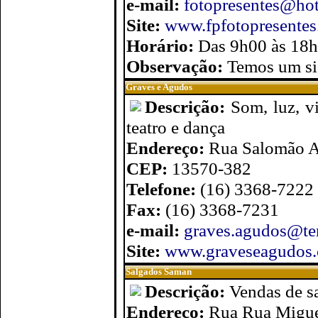
e-mail:
fotopresentes@ho
Site:
www.fpfotopresentes
Horário:
Das 9h00 às 18
Observação:
Temos um sis
Graves e Agudos
Descrição:
Som, luz, vi
teatro e dança
Endereço:
Rua Salomão A
CEP:
13570-382
Telefone:
(16) 3368-7222
Fax:
(16) 3368-7231
e-mail:
graves.agudos@ter
Site:
www.graveseagudos.
Salgados Saman
Descrição:
Vendas de sa
Endereço:
Rua Rua Miguel