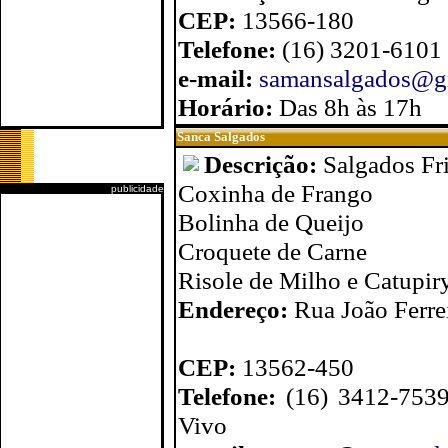
CEP:
13566-180
Telefone:
(16) 3201-6101
e-mail:
samansalgados@g
Horário:
Das 8h às 17h
Sanca Salgados
Descrição:
Salgados Fri
Coxinha de Frango
publicidade
Bolinha de Queijo
Croquete de Carne
Risole de Milho e Catupir
Endereço:
Rua João Ferrei
CEP:
13562-450
Telefone:
(16) 3412-7539
Vivo