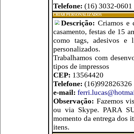
Telefone:
(16) 3032-0601
CRIAR PERSONALIZADOS
Descrição:
Criamos e d
casamento, festas de 15 an
como tags, adesivos e l
personalizados.
Trabalhamos com desenvol
tipos de impressos
CEP:
13564420
Telefone:
(16)992826326
e-mail:
ferri.lucas@hotma
Observação:
Fazemos vis
ou via Skype. PARA S
momento da entrega dos it
itens.