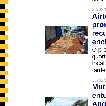
22/03/
Air
pro
rec
enc
O pre
quart
local
tarde
20/02/
Mut
ent
Ang