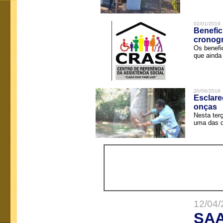
02/01/2019
Benefic
cronog
Os benefi
que ainda 
20/06/2018
Esclare
onças
Nesta terç
uma das o
12/04/
SAA