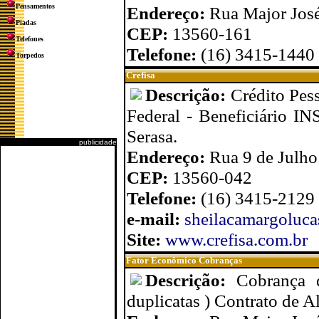
Pensamentos
Endereço:
Rua Major José
Piadas
CEP:
13560-161
Telefones
Telefone:
(16) 3415-1440
Torpedos
Crefisa
Descrição:
Crédito Pess
Federal - Beneficiário 
Serasa.
publicidade
Endereço:
Rua 9 de Julho
CEP:
13560-042
Telefone:
(16) 3415-2129
e-mail:
sheilacamargoluc
Site:
www.crefisa.com.br
Fator Econômico Cobranças
Descrição:
Cobrança d
duplicatas ) Contrato de A