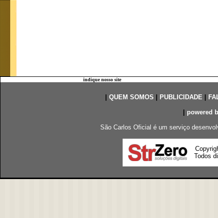
indique nosso site
|
QUEM SOMOS
|
PUBLICIDADE
|
FA
|
powered 
São Carlos Oficial é um serviço desenvol
Copyrig
Todos di