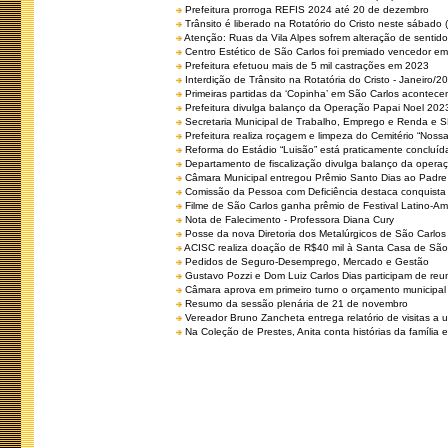
Prefeitura prorroga REFIS 2024 até 20 de dezembro
Trânsito é liberado na Rotatório do Cristo neste sábado 
Atenção: Ruas da Vila Alpes sofrem alteração de sentido 
Centro Estético de São Carlos foi premiado vencedor em 
Prefeitura efetuou mais de 5 mil castrações em 2023
Interdição de Trânsito na Rotatória do Cristo - Janeiro/2
Primeiras partidas da ‘Copinha’ em São Carlos acontecem
Prefeitura divulga balanço da Operação Papai Noel 202
Secretaria Municipal de Trabalho, Emprego e Renda e
Prefeitura realiza roçagem e limpeza do Cemitério “No
Reforma do Estádio “Luisão” está praticamente concluíd
Departamento de fiscalização divulga balanço da opera
Câmara Municipal entregou Prêmio Santo Dias ao Padre 
Comissão da Pessoa com Deficiência destaca conquista d
Filme de São Carlos ganha prêmio de Festival Latino-Am
Nota de Falecimento - Professora Diana Cury
Posse da nova Diretoria dos Metalúrgicos de São Carlo
ACISC realiza doação de R$40 mil à Santa Casa de São
Pedidos de Seguro-Desemprego, Mercado e Gestão
Gustavo Pozzi e Dom Luiz Carlos Dias participam de re
Câmara aprova em primeiro turno o orçamento municipal
Resumo da sessão plenária de 21 de novembro
Vereador Bruno Zancheta entrega relatório de visitas a 
Na Coleção de Prestes, Anita conta histórias da família e