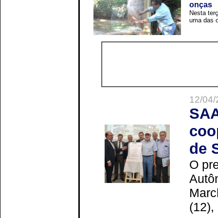
onças
Nesta terç
uma das o
12/04/
SAA
coo
de 
O pre
Autô
Marc
(12),