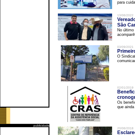
para cuida
13/06/2022
Vereado
São Car
No último 
acompanha
03/09/2021
Primeir
O Sindica
comunicad
02/01/2019
Benefic
cronog
Os benefi
que ainda 
publicidade
20/06/2018
Esclare