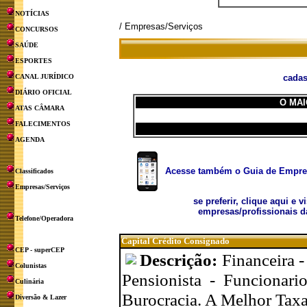
NOTÍCIAS
/ Empresas/Serviços
CONCURSOS
SAÚDE
ESPORTES
CANAL JURÍDICO
cadas
DIÁRIO OFICIAL
O MAI
ATAS CÂMARA
FALECIMENTOS
AGENDA
Acesse também o Guia de Empresa
Classificados
Empresas/Serviços
se preferir, clique aqui e v
empresas/profissionais d
Telefone/Operadora
Capital Crédito Consignado
CEP - superCEP
Descrição:
Financeira 
Colunistas
Pensionista - Funcionar
Culinária
Burocracia. A Melhor Tax
Diversão & Lazer