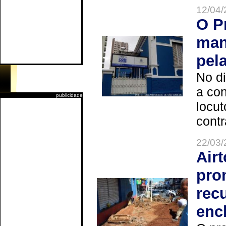
12/04/
O P
man
pel
No d
a co
publicidade
locut
contr
22/03/
Air
pro
rec
enc