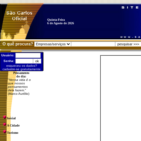
Quinta-Feira
6 de Agosto de 2026
O quê procura?
Usuário:
Senha:
esqueceu os dados?
cadastre-se gratuitamente
Pensamento
do dia:
"
Nossa vida é o
que nossos
pensamentos
dela fazem.
"
(Marco Aurélio)
Inicial
A Cidade
Turismo