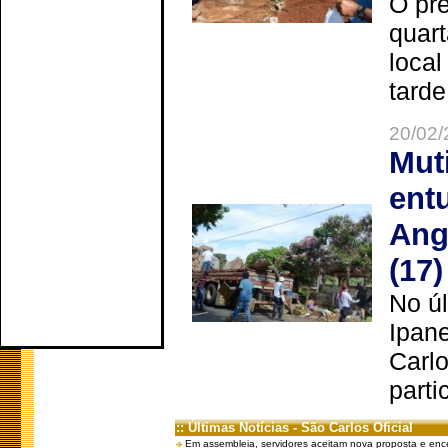
O pre
quart
local
tarde
20/02/
Mut
ent
Ang
(17)
No úl
Ipan
Carlo
parti
:: Últimas Notícias - São Carlos Oficial
Em assembleia, servidores aceitam nova proposta e enc