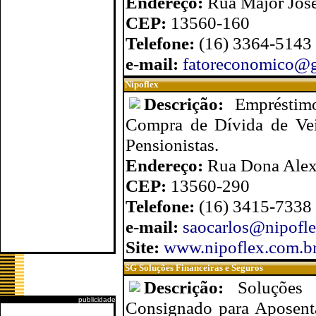
Endereço:
Rua Major José
CEP:
13560-160
Telefone:
(16) 3364-5143
e-mail:
fatoreconomico@
Nipoflex
Descrição:
Empréstim
Compra de Dívida de Veí
Pensionistas.
Endereço:
Rua Dona Alexa
CEP:
13560-290
Telefone:
(16) 3415-7338
e-mail:
saocarlos@nipofl
Site:
www.nipoflex.com.b
SG Soluções Financeiras e Seguros
Descrição:
Soluções 
publicidade
Consignado para Aposenta