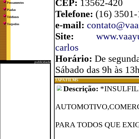
CEP:
13562-420
Pensamentos
Piadas
Telefone:
(16) 3501
Telefones
e-mail:
contato@vaa
Torpedos
Site:
www.vaayus
carlos
Horário:
De segunda
publicidade
Sábado das 9h às 13
JAPA FILMS
Descrição:
*INSULFI
AUTOMOTIVO,COMERC
PARA TODOS QUE EXI