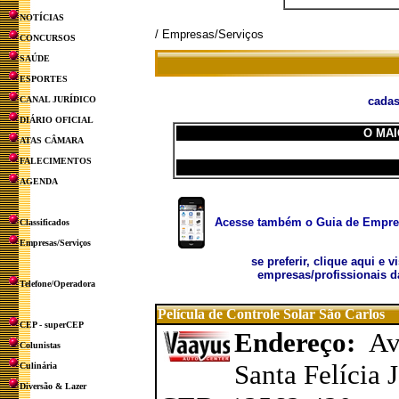
NOTÍCIAS
/ Empresas/Serviços
CONCURSOS
SAÚDE
ESPORTES
CANAL JURÍDICO
cadas
DIÁRIO OFICIAL
O MAI
ATAS CÂMARA
FALECIMENTOS
AGENDA
Acesse também o Guia de Empresa
Classificados
Empresas/Serviços
se preferir, clique aqui e v
empresas/profissionais d
Telefone/Operadora
Película de Controle Solar São Carlos
CEP - superCEP
Endereço:
Av
Colunistas
Santa Felícia 
Culinária
Diversão & Lazer