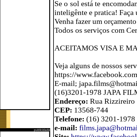
Se o sol está te encomoda
inteligênte e pratica! Fa
Venha fazer um orçament
Todos os serviços com Cert
ACEITAMOS VISA E M
Veja alguns de nossos serv
https://www.facebook.com
E-mail; japa.films@hotma
(16)3201-1978 JAPA FIL
Endereço:
Rua Rizzireiro
CEP:
13568-744
Telefone:
(16) 3201-1978
e-mail:
films.japa@hotma
publicidade
Site:
https://www.faceboo