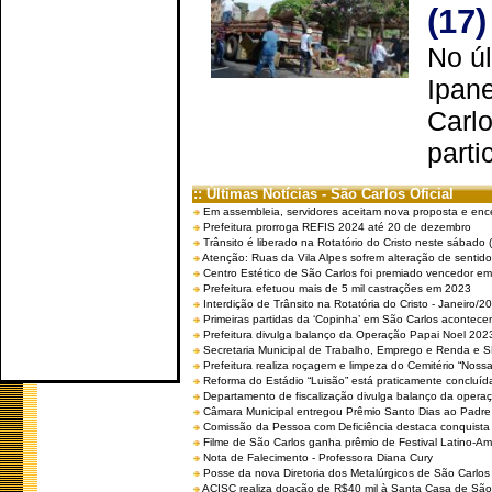
(17)
No úl
Ipan
Carlo
parti
:: Últimas Notícias - São Carlos Oficial
Em assembleia, servidores aceitam nova proposta e enc
Prefeitura prorroga REFIS 2024 até 20 de dezembro
Trânsito é liberado na Rotatório do Cristo neste sábado 
Atenção: Ruas da Vila Alpes sofrem alteração de sentido 
Centro Estético de São Carlos foi premiado vencedor em 
Prefeitura efetuou mais de 5 mil castrações em 2023
Interdição de Trânsito na Rotatória do Cristo - Janeiro/2
Primeiras partidas da ‘Copinha’ em São Carlos acontecem
Prefeitura divulga balanço da Operação Papai Noel 202
Secretaria Municipal de Trabalho, Emprego e Renda e
Prefeitura realiza roçagem e limpeza do Cemitério “No
Reforma do Estádio “Luisão” está praticamente concluíd
Departamento de fiscalização divulga balanço da opera
Câmara Municipal entregou Prêmio Santo Dias ao Padre 
Comissão da Pessoa com Deficiência destaca conquista d
Filme de São Carlos ganha prêmio de Festival Latino-Am
Nota de Falecimento - Professora Diana Cury
Posse da nova Diretoria dos Metalúrgicos de São Carlo
ACISC realiza doação de R$40 mil à Santa Casa de São