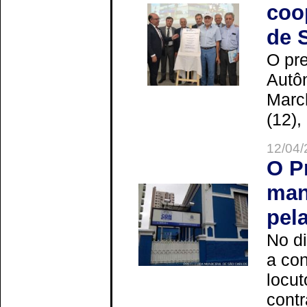
coo
de 
O pre
Autô
Marc
(12),
12/04/
O P
man
pel
No d
a co
locut
contr