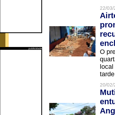
22/03/
Air
pro
rec
enc
publicidade
O pre
quart
local
tarde
20/02/
Mut
ent
Ang