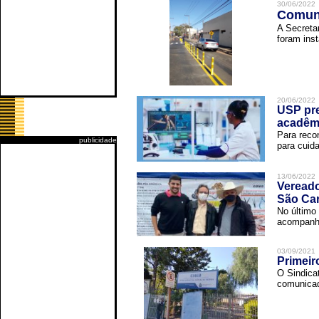
30/06/2022
Comuni
A Secreta
foram inst
20/06/2022
USP pre
acadêm
Para reco
publicidade
para cuida
13/06/2022
Vereado
São Car
No último 
acompanha
03/09/2021
Primeir
O Sindica
comunicad