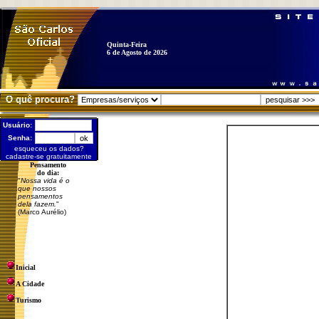
Quinta-Feira
6 de Agosto de 2026
O quê procura?
Usuário:
Senha:
esqueceu os dados?
cadastre-se gratuitamente
Pensamento
do dia:
"
Nossa vida é o
que nossos
pensamentos
dela fazem.
"
(Marco Aurélio)
Inicial
A Cidade
Turismo