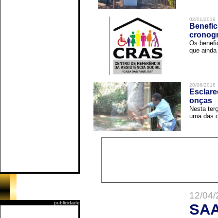
02/01/2019
Benefic
cronog
Os benefi
que ainda 
20/06/2018
Esclare
onças
Nesta terç
uma das o
12/04/
publicidade
SAA