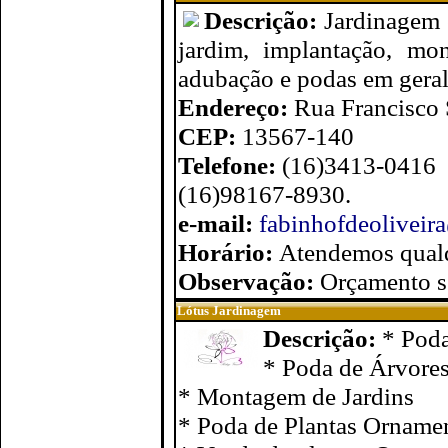
Descrição:
Jardinagem 
jardim, implantação, mo
adubação e podas em geral
Endereço:
Rua Francisco S
CEP:
13567-140
Telefone:
(16)3413-0416
(16)98167-8930.
e-mail:
fabinhofdeolivei
Horário:
Atendemos qualq
Observação:
Orçamento 
Lótus Jardinagem
Descrição:
* Pod
* Poda de Árvores
* Montagem de Jardins
* Poda de Plantas Ornamen