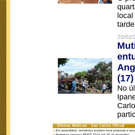
quart
local
tarde
20/02/
Mut
ent
Ang
(17)
No úl
Ipan
Carlo
parti
:: Últimas Notícias - São Carlos Oficial
Em assembleia, servidores aceitam nova proposta e enc
Prefeitura prorroga REFIS 2024 até 20 de dezembro