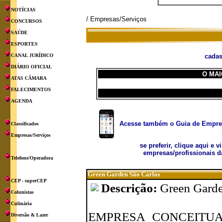
NOTÍCIAS
/ Empresas/Serviços
CONCURSOS
SAÚDE
ESPORTES
CANAL JURÍDICO
cadas
DIÁRIO OFICIAL
O MAI
ATAS CÂMARA
FALECIMENTOS
AGENDA
Acesse também o Guia de Empresa
Classificados
Empresas/Serviços
se preferir, clique aqui e v
empresas/profissionais d
Telefone/Operadora
Green Garden São Carlos
CEP - superCEP
Descrição:
Green Garde
Colunistas
Culinária
EMPRESA CONCEITU
Diversão & Lazer