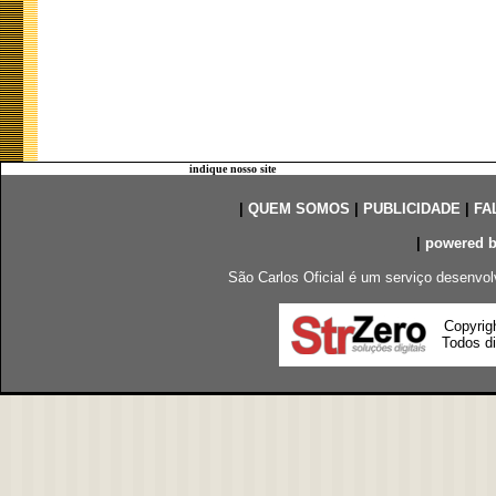
indique nosso site
|
QUEM SOMOS
|
PUBLICIDADE
|
FA
|
powered 
São Carlos Oficial é um serviço desenvol
Copyrig
Todos di