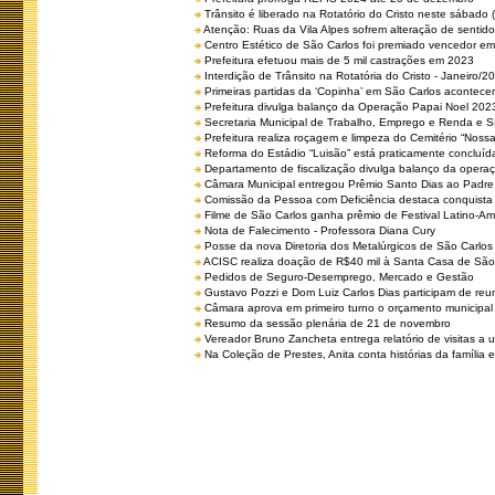
Trânsito é liberado na Rotatório do Cristo neste sábado 
Atenção: Ruas da Vila Alpes sofrem alteração de sentido 
Centro Estético de São Carlos foi premiado vencedor em 
Prefeitura efetuou mais de 5 mil castrações em 2023
Interdição de Trânsito na Rotatória do Cristo - Janeiro/2
Primeiras partidas da ‘Copinha’ em São Carlos acontecem
Prefeitura divulga balanço da Operação Papai Noel 202
Secretaria Municipal de Trabalho, Emprego e Renda e
Prefeitura realiza roçagem e limpeza do Cemitério “No
Reforma do Estádio “Luisão” está praticamente concluíd
Departamento de fiscalização divulga balanço da opera
Câmara Municipal entregou Prêmio Santo Dias ao Padre 
Comissão da Pessoa com Deficiência destaca conquista d
Filme de São Carlos ganha prêmio de Festival Latino-Am
Nota de Falecimento - Professora Diana Cury
Posse da nova Diretoria dos Metalúrgicos de São Carlo
ACISC realiza doação de R$40 mil à Santa Casa de São
Pedidos de Seguro-Desemprego, Mercado e Gestão
Gustavo Pozzi e Dom Luiz Carlos Dias participam de re
Câmara aprova em primeiro turno o orçamento municipal
Resumo da sessão plenária de 21 de novembro
Vereador Bruno Zancheta entrega relatório de visitas a 
Na Coleção de Prestes, Anita conta histórias da família e