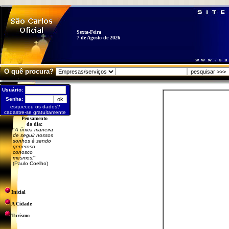
Sexta-Feira
7 de Agosto de 2026
O quê procura?
Usuário:
Senha:
esqueceu os dados?
cadastre-se gratuitamente
Pensamento
do dia:
"
A única maneira
de seguir nossos
sonhos é sendo
generoso
conosco
mesmos!
"
(Paulo Coelho)
Inicial
A Cidade
Turismo