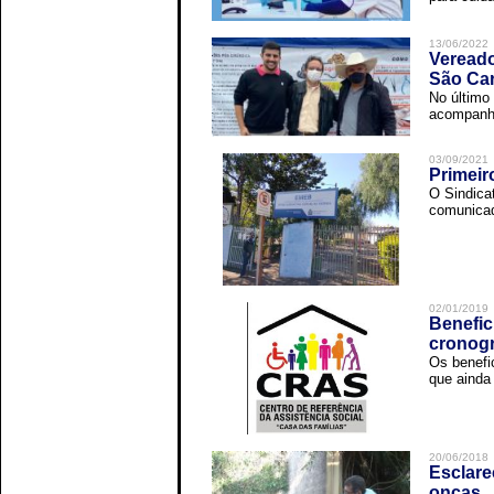
13/06/2022
Vereado
São Car
No último 
acompanha
03/09/2021
Primeir
O Sindica
comunicad
02/01/2019
Benefic
cronog
Os benefi
que ainda 
20/06/2018
Esclare
onças