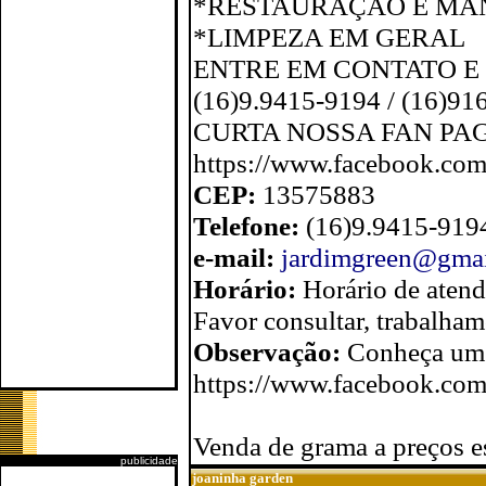
*RESTAURAÇÃO E MA
*LIMPEZA EM GERAL
ENTRE EM CONTATO E
(16)9.9415-9194 / (16)91
CURTA NOSSA FAN PA
https://www.facebook.com
CEP:
13575883
Telefone:
(16)9.9415-9194
e-mail:
jardimgreen@gma
Horário:
Horário de aten
Favor consultar, trabalha
Observação:
Conheça um 
https://www.facebook.com
Venda de grama a preços es
publicidade
joaninha garden