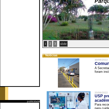
1
2
3
slide
:: Notícias
30/06/2022
Comuni
A Secreta
foram inst
20/06/2022
USP pre
acadêm
publicidade
Para reco
para cuida