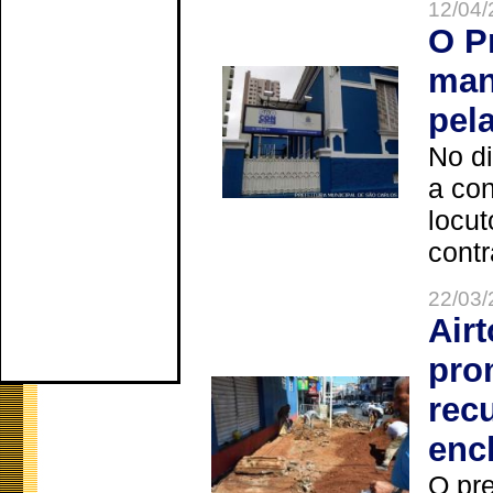
12/04/
O P
man
pel
No d
a co
locut
contr
22/03/
Air
pro
rec
enc
O pre