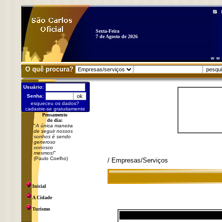
Sexta-Feira
7 de Agosto de 2026
O quê procura?
Usuário:
Senha:
esqueceu os dados?
cadastre-se gratuitamente
Pensamento
do dia:
"
A única maneira
de seguir nossos
sonhos é sendo
generoso
conosco
mesmos!
"
(Paulo Coelho)
/ Empresas/Serviços
Inicial
A Cidade
Turismo