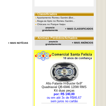
:: Classificados
Apartamento Romeu Santini (Bot...
Aluga-se Apto no Romeu Santini...
Chácara no Parque Itaipu
anuncie
+ MAIS CLASSIFICADOS
gratuitamente
:: Animais Perdidos/Achados
anuncie
+ MAIS ANÚNCIOS
+ MAIS NOTÍCIAS
gratuitamente