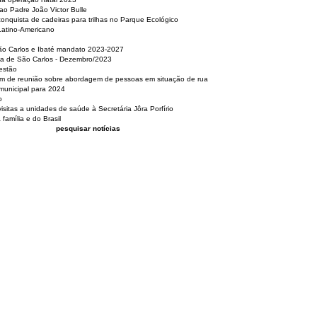
o Padre João Victor Bulle
nquista de cadeiras para trilhas no Parque Ecológico
Latino-Americano
São Carlos e Ibaté mandato 2023-2027
sa de São Carlos - Dezembro/2023
estão
pam de reunião sobre abordagem de pessoas em situação de rua
municipal para 2024
o
isitas a unidades de saúde à Secretária Jôra Porfírio
família e do Brasil
pesquisar notícias