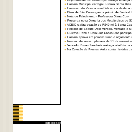
Câmara Municipal entregou Prêmio Santo Dias a
Comissão da Pessoa com Deficiência destaca co
Filme de São Carlos ganha prêmio de Festival 
Nota de Falecimento - Professora Diana Cury
Posse da nova Diretoria dos Metalúrgicos de 
ACISC realiza doação de R$40 mil à Santa Ca
Pedidos de Seguro-Desemprego, Mercado e G
Gustavo Pozzi e Dom Luiz Carlos Dias partici
Câmara aprova em primeiro turno o orçamento 
Resumo da sessão plenária de 21 de novembr
Vereador Bruno Zancheta entrega relatório de v
Na Coleção de Prestes, Anita conta histórias da 
publicidade