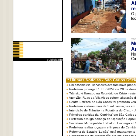
Ai
re
O 
lo
20/
Mu
An
No
Ca
publicidade
:: Últimas Notícias - São Carlos Ofici
Em assembleia, servidores aceitam nova propo
Prefeitura prorroga REFIS 2024 até 20 de dez
Trânsito é liberado na Rotatório do Cristo nest
Atenção: Ruas da Vila Alpes sofrem alteração de
Centro Estético de São Carlos foi premiado ven
Prefeitura efetuou mais de 5 mil castrações em
Interdição de Trânsito na Rotatória do Cristo - 
Primeiras partidas da ‘Copinha’ em São Carlos 
Prefeitura divulga balanço da Operação Papai
Secretaria Municipal de Trabalho, Emprego e
Prefeitura realiza roçagem e limpeza do Cemit
Reforma do Estádio “Luisão” está praticamente
Departamento de fiscalização divulga balanço 