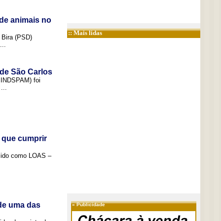
de animais no
:: Mais lidas
 Bira (PSD)
..
 de São Carlos
(SINDSPAM) foi
...
 que cumprir
ecido como LOAS –
 de uma das
»
Publicidade