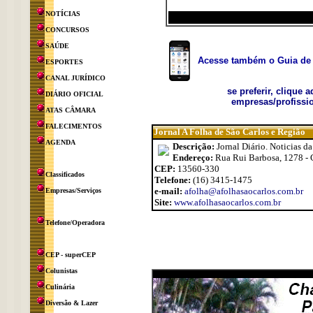
NOTÍCIAS
CONCURSOS
SAÚDE
Acesse também o Guia de 
ESPORTES
CANAL JURÍDICO
se preferir, clique 
DIÁRIO OFICIAL
empresas/profissio
ATAS CÂMARA
FALECIMENTOS
Jornal A Folha de São Carlos e Região
AGENDA
Descrição:
Jornal Diário. Noticias da
Endereço:
Rua Rui Barbosa, 1278 - 
CEP:
13560-330
Classificados
Telefone:
(16) 3415-1475
e-mail:
afolha@afolhasaocarlos.com.br
Empresas/Serviços
Site:
www.afolhasaocarlos.com.br
Telefone/Operadora
CEP - superCEP
Colunistas
Culinária
Diversão & Lazer