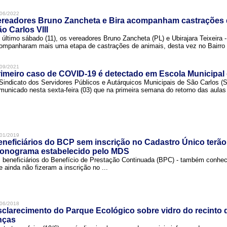
06/2022
ereadores Bruno Zancheta e Bira acompanham castrações 
o Carlos VIII
 último sábado (11), os vereadores Bruno Zancheta (PL) e Ubirajara Teixeira -
ompanharam mais uma etapa de castrações de animais, desta vez no Bairro .
09/2021
imeiro caso de COVID-19 é detectado em Escola Municipal
Sindicato dos Servidores Públicos e Autárquicos Municipais de São Carlos 
municado nesta sexta-feira (03) que na primeira semana do retorno das aulas 
01/2019
neficiários do BCP sem inscrição no Cadastro Único terão
ronograma estabelecido pelo MDS
 beneficiários do Benefício de Prestação Continuada (BPC) - também conh
e ainda não fizeram a inscrição no ...
06/2018
clarecimento do Parque Ecológico sobre vidro do recinto
nças