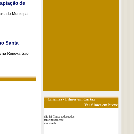
captação de
Mercado Municipal,
no Santa
grama Renova São
::
Cinemas
- Filmes em Cartaz
Ver filmes em breve
não há filmes cadastrados
tente novamente
mais tarde