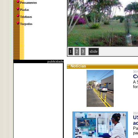
Pensamentos
Piadas
Telefones
Torpedos
1
2
3
slide
publicidade
:: Notícias
30/
C
A 
fo
20/
U
a
Pa
pa