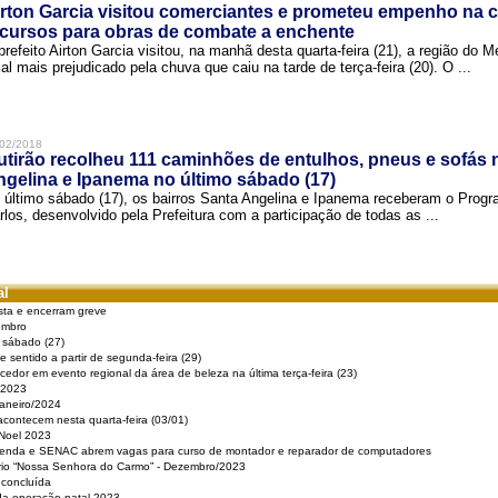
rton Garcia visitou comerciantes e prometeu empenho na 
cursos para obras de combate a enchente
prefeito Airton Garcia visitou, na manhã desta quarta-feira (21), a região do 
cal mais prejudicado pela chuva que caiu na tarde de terça-feira (20). O ...
02/2018
tirão recolheu 111 caminhões de entulhos, pneus e sofás 
gelina e Ipanema no último sábado (17)
 último sábado (17), os bairros Santa Angelina e Ipanema receberam o Pro
rlos, desenvolvido pela Prefeitura com a participação de todas as ...
al
sta e encerram greve
embro
e sábado (27)
 sentido a partir de segunda-feira (29)
cedor em evento regional da área de beleza na última terça-feira (23)
 2023
Janeiro/2024
acontecem nesta quarta-feira (03/01)
 Noel 2023
 Renda e SENAC abrem vagas para curso de montador e reparador de computadores
ério “Nossa Senhora do Carmo” - Dezembro/2023
 concluída
da operação natal 2023