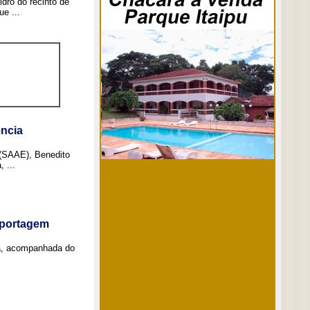
idro do recinto de
e ...
ncia
 (SAAE), Benedito
 ...
eportagem
a, acompanhada do