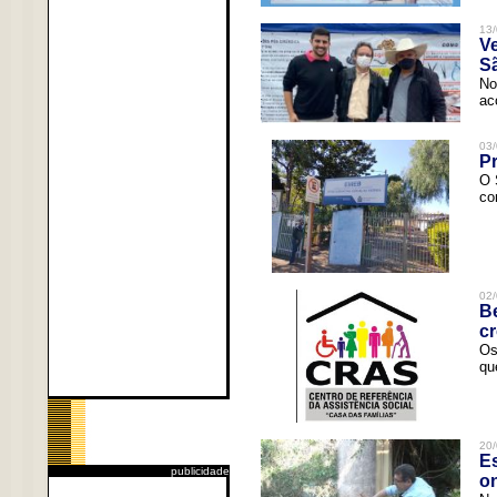
13/
V
Sã
No
ac
03/
Pr
O 
co
02/
Be
c
Os
qu
20/
Es
publicidade
o