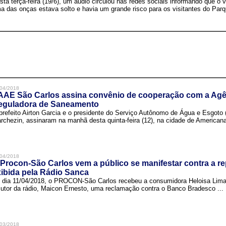
sta terça-feira (19/6), um áudio circulou nas redes sociais informando que o v
a das onças estava solto e havia um grande risco para os visitantes do Parqu
04/2018
AAE São Carlos assina convênio de cooperação com a Agê
eguladora de Saneamento
prefeito Airton Garcia e o presidente do Serviço Autônomo de Água e Esgoto
rchezin, assinaram na manhã desta quinta-feira (12), na cidade de Americana,
04/2018
Procon-São Carlos vem a público se manifestar contra a r
ibida pela Rádio Sanca
 dia 11/04/2018, o PROCON-São Carlos recebeu a consumidora Heloisa Lim
cutor da rádio, Maicon Ernesto, uma reclamação contra o Banco Bradesco ...
03/2018