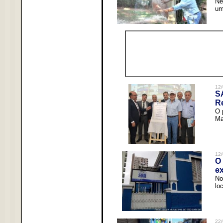
Ne
um
12/
S
R
O 
Ma
12/
O 
ex
No
lo
22/