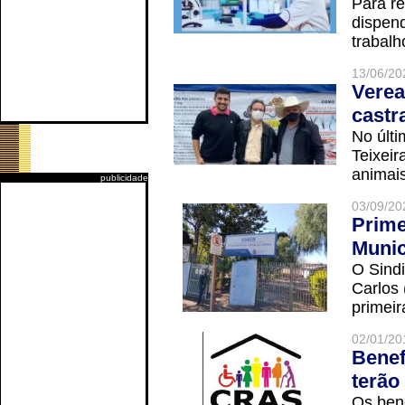
Para r
dispend
trabalho
13/06/20
Verea
castr
No últi
Teixei
animais
publicidade
03/09/20
Prime
Munic
O Sindi
Carlos
primeir
02/01/20
Benef
terão
Os ben