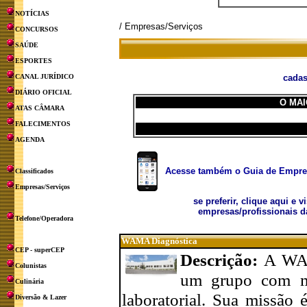
NOTÍCIAS
/ Empresas/Serviços
CONCURSOS
SAÚDE
ESPORTES
CANAL JURÍDICO
cadas
DIÁRIO OFICIAL
O MAI
ATAS CÂMARA
FALECIMENTOS
AGENDA
Acesse também o Guia de Empresa
Classificados
Empresas/Serviços
se preferir, clique aqui e v
empresas/profissionais d
Telefone/Operadora
WAMA Diagnóstica
CEP - superCEP
Descrição:
A WAM
Colunistas
um grupo com ma
Culinária
laboratorial. Sua missão
Diversão & Lazer