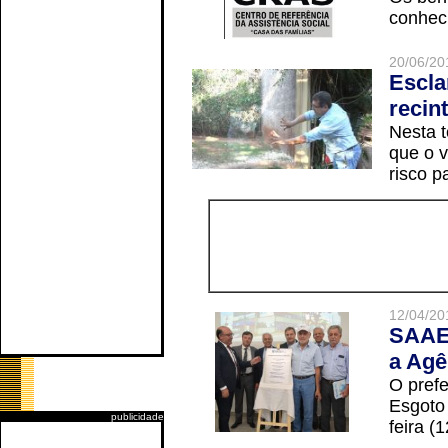
conheci
20/06/20
Escla
recin
Nesta t
que o v
risco p
12/04/20
SAAE 
a Agê
O prefe
Esgoto
publicidade
feira (