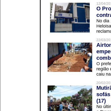
12/04/20
O Pro
contr
No dia
Helois
reclama
22/03/20
Airto
empen
comba
O prefe
região 
caiu na
20/02/20
Mutir
sofás
(17)
No últi