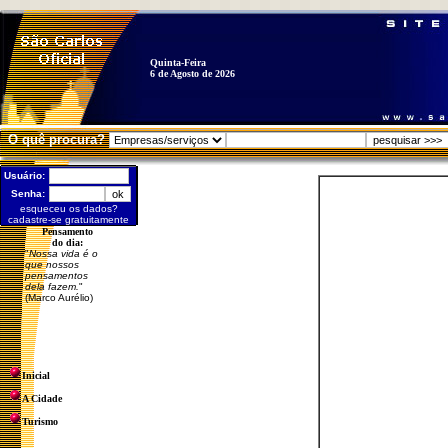
Quinta-Feira
6 de Agosto de 2026
O quê procura?
Usuário:
Senha:
esqueceu os dados?
cadastre-se gratuitamente
Pensamento
do dia:
"
Nossa vida é o
que nossos
pensamentos
dela fazem.
"
(Marco Aurélio)
Inicial
A Cidade
Turismo