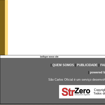
indique nosso site
|
QUEM SOMOS
|
PUBLICIDADE
|
FA
|
powered 
São Carlos Oficial é um serviço desenvol
Copyrig
Todos di