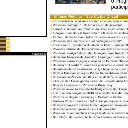
o Prog
partici
:: Últimas Notícias - São Carlos Oficial
Em assembleia, servidores aceitam nova proposta e enc
Prefeitura prorroga REFIS 2024 até 20 de dezembro
Trânsito é liberado na Rotatório do Cristo neste sábado 
Atenção: Ruas da Vila Alpes sofrem alteração de sentido 
Centro Estético de São Carlos foi premiado vencedor em 
Prefeitura efetuou mais de 5 mil castrações em 2023
Interdição de Trânsito na Rotatória do Cristo - Janeiro/2
Primeiras partidas da ‘Copinha’ em São Carlos acontecem
Prefeitura divulga balanço da Operação Papai Noel 202
publicidade
Secretaria Municipal de Trabalho, Emprego e Renda e
Prefeitura realiza roçagem e limpeza do Cemitério “No
Reforma do Estádio “Luisão” está praticamente concluíd
Departamento de fiscalização divulga balanço da opera
Câmara Municipal entregou Prêmio Santo Dias ao Padre 
Comissão da Pessoa com Deficiência destaca conquista d
Filme de São Carlos ganha prêmio de Festival Latino-Am
Nota de Falecimento - Professora Diana Cury
Posse da nova Diretoria dos Metalúrgicos de São Carlo
ACISC realiza doação de R$40 mil à Santa Casa de São
Pedidos de Seguro-Desemprego, Mercado e Gestão
Gustavo Pozzi e Dom Luiz Carlos Dias participam de re
Câmara aprova em primeiro turno o orçamento municipal
Resumo da sessão plenária de 21 de novembro
Vereador Bruno Zancheta entrega relatório de visitas a 
Na Coleção de Prestes, Anita conta histórias da família e