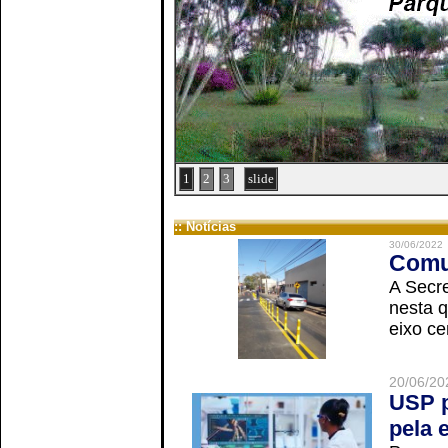
1
2
3
slide
:: Notícias
30/06/2022
Comun
A Secre
nesta q
eixo ce
20/06/20
USP p
pela 