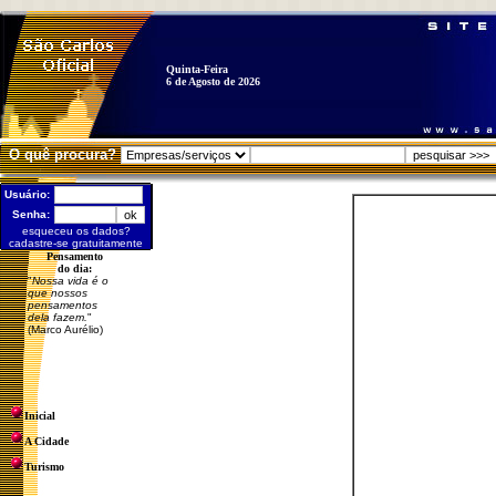
Quinta-Feira
6 de Agosto de 2026
O quê procura?
Usuário:
Senha:
esqueceu os dados?
cadastre-se gratuitamente
Pensamento
do dia:
"
Nossa vida é o
que nossos
pensamentos
dela fazem.
"
(Marco Aurélio)
Inicial
A Cidade
Turismo