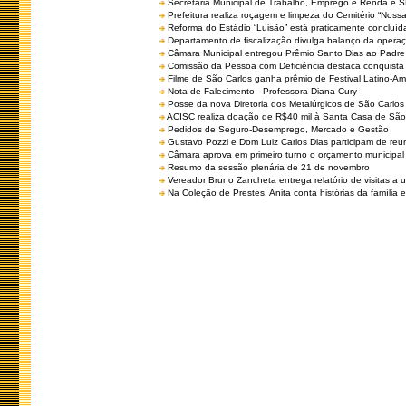
Secretaria Municipal de Trabalho, Emprego e Renda e
Prefeitura realiza roçagem e limpeza do Cemitério “No
Reforma do Estádio “Luisão” está praticamente concluíd
Departamento de fiscalização divulga balanço da opera
Câmara Municipal entregou Prêmio Santo Dias ao Padre 
Comissão da Pessoa com Deficiência destaca conquista d
Filme de São Carlos ganha prêmio de Festival Latino-Am
Nota de Falecimento - Professora Diana Cury
Posse da nova Diretoria dos Metalúrgicos de São Carlo
ACISC realiza doação de R$40 mil à Santa Casa de São
Pedidos de Seguro-Desemprego, Mercado e Gestão
Gustavo Pozzi e Dom Luiz Carlos Dias participam de re
Câmara aprova em primeiro turno o orçamento municipal
Resumo da sessão plenária de 21 de novembro
Vereador Bruno Zancheta entrega relatório de visitas a 
Na Coleção de Prestes, Anita conta histórias da família e