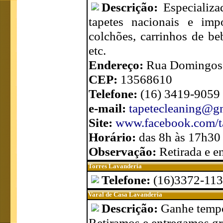
Descrição:
Especializa
tapetes nacionais e impo
colchões, carrinhos de beb
etc.
Endereço:
Rua Domingos 
CEP:
13568610
Telefone:
(16) 3419-9059
e-mail:
tapetecleaning@g
Site:
www.facebook.com/t
Horário:
das 8h às 17h30
Observação:
Retirada e en
Torres Lavanderia
Telefone:
(16)3372-11
Varal de Casa Lavanderia
Descrição:
Ganhe tempo
Retiramos e entregamos gra