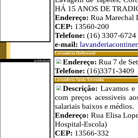
HÁ 15 ANOS DE TRADI
Endereço:
Rua Marechal 
CEP:
13560-200
Telefone:
(16) 3307-6724
e-mail:
lavanderiacontin
Lavanderia Hollywood
Endereço:
Rua 7 de Se
publicidade
Telefone:
(16)3371-3409
Lavanderia Santa Teresinha
Descrição:
Lavamos e 
com preços acessiveis ao
salariais baixos e médios.
Endereço:
Rua Elisa Lope
Hospital-Escola)
CEP:
13566-332