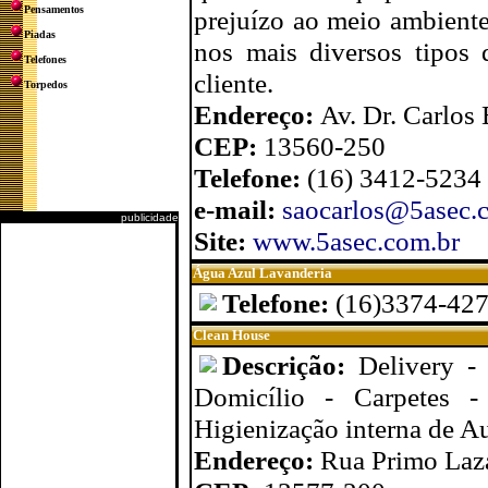
Pensamentos
prejuízo ao meio ambiente.
Piadas
nos mais diversos tipos 
Telefones
cliente.
Torpedos
Endereço:
Av. Dr. Carlos 
CEP:
13560-250
Telefone:
(16) 3412-5234
e-mail:
saocarlos@5asec.
publicidade
Site:
www.5asec.com.br
Água Azul Lavanderia
Telefone:
(16)3374-42
Clean House
Descrição:
Delivery -
Domicílio - Carpetes -
Higienização interna de A
Endereço:
Rua Primo Laza