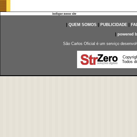
indique nosso site
|
QUEM SOMOS
|
PUBLICIDADE
|
FA
|
powered 
São Carlos Oficial é um serviço desenvol
Copyrig
Todos di