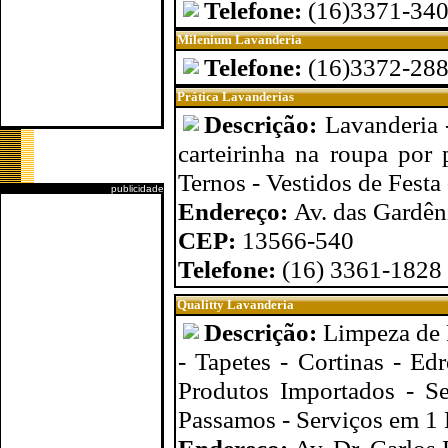
Telefone:
(16)3371-34
Milenium Lavanderia
Telefone:
(16)3372-28
Prática Lavanderias
Descrição:
Lavanderia 
carteirinha na roupa por
Ternos - Vestidos de Festa 
publicidade
Endereço:
Av. das Gardên
CEP:
13566-540
Telefone:
(16) 3361-1828
Qualitty Lavanderia
Descrição:
Limpeza de 
- Tapetes - Cortinas - 
Produtos Importados - S
Passamos - Serviços em 1 