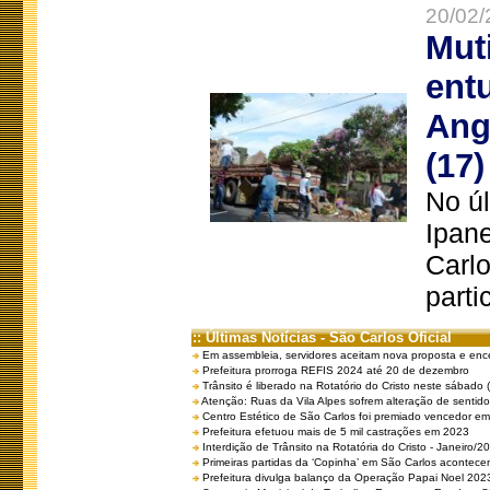
20/02/
Mut
ent
Ang
(17)
No úl
Ipan
Carlo
parti
:: Últimas Notícias - São Carlos Oficial
Em assembleia, servidores aceitam nova proposta e enc
Prefeitura prorroga REFIS 2024 até 20 de dezembro
Trânsito é liberado na Rotatório do Cristo neste sábado 
Atenção: Ruas da Vila Alpes sofrem alteração de sentido 
Centro Estético de São Carlos foi premiado vencedor em 
Prefeitura efetuou mais de 5 mil castrações em 2023
Interdição de Trânsito na Rotatória do Cristo - Janeiro/2
Primeiras partidas da ‘Copinha’ em São Carlos acontecem
Prefeitura divulga balanço da Operação Papai Noel 202