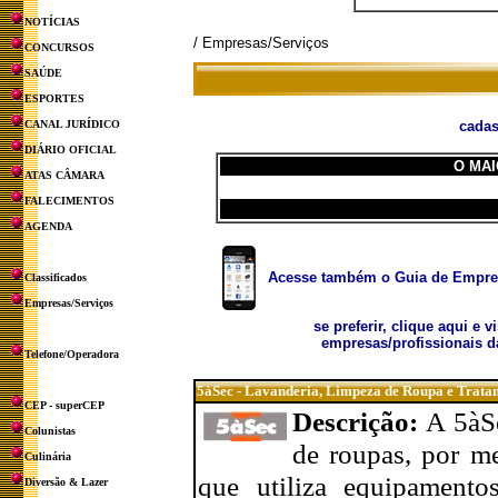
NOTÍCIAS
/ Empresas/Serviços
CONCURSOS
SAÚDE
ESPORTES
CANAL JURÍDICO
cadas
DIÁRIO OFICIAL
O MAI
ATAS CÂMARA
FALECIMENTOS
AGENDA
Acesse também o Guia de Empresa
Classificados
Empresas/Serviços
se preferir, clique aqui e v
empresas/profissionais d
Telefone/Operadora
5àSec - Lavanderia, Limpeza de Roupa e Trata
CEP - superCEP
Descrição:
A 5àSe
Colunistas
de roupas, por me
Culinária
que utiliza equipamento
Diversão & Lazer