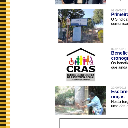
03/09/2021
Primeir
O Sindica
comunicad
02/01/2019
Benefic
cronog
Os benefi
que ainda 
20/06/2018
Esclare
onças
Nesta terç
uma das o