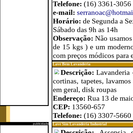
Telefone:
(16) 3361-3056
e-mail:
serranoac@hotmai
Horário:
de Segunda a Se
Sábado das 9h as 14h
Observação:
Não usamos 
de 15 kgs ) e um moderno
com preços módicos para e
Lave Bem Lavanderia
Descrição:
Lavanderia 
cortinas, tapetes, lavamo
em geral, disk roupas
Endereço:
Rua 13 de maio
CEP:
13560-657
Telefone:
(16) 3307-5660
Lave Sim Lavanderia Industrial
publicidade
Descrição:
Assepsia 