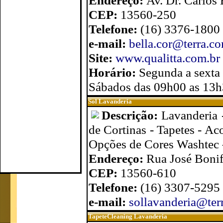
Endereço:
Av. Dr. Carlos
CEP:
13560-250
Telefone:
(16) 3376-1800
e-mail:
bella.cor@terra.co
Site:
www.qualitta.com.br
Horário:
Segunda a sexta
Sábados das 09h00 as 13
Sol Lavanderia
Descrição:
Lavanderia
de Cortinas - Tapetes - 
Opções de Cores Washtec 
Endereço:
Rua José Bonif
CEP:
13560-610
Telefone:
(16) 3307-5295
e-mail:
sollavanderia@ter
TapeteCleaning Lavanderia