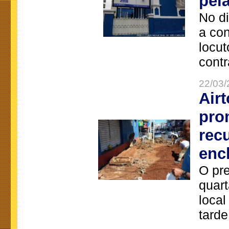
pel
No d
a co
locut
contr
22/03/
Air
pro
rec
enc
O pre
quart
local
tarde