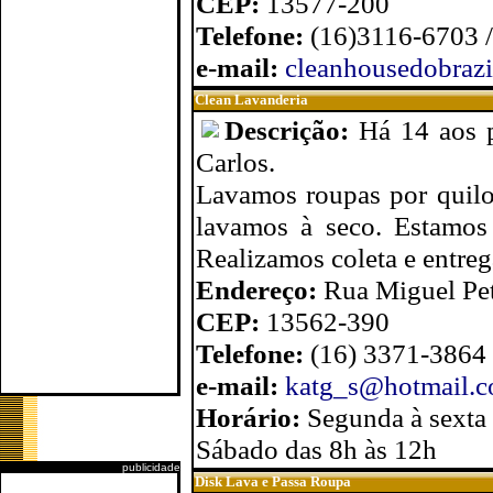
CEP:
13577-200
Telefone:
(16)3116-6703 
e-mail:
cleanhousedobraz
Clean Lavanderia
Descrição:
Há 14 aos p
Carlos.
Lavamos roupas por quilo,
lavamos à seco. Estamos
Realizamos coleta e entreg
Endereço:
Rua Miguel Pet
CEP:
13562-390
Telefone:
(16) 3371-3864
e-mail:
katg_s@hotmail.
Horário:
Segunda à sexta 
Sábado das 8h às 12h
publicidade
Disk Lava e Passa Roupa