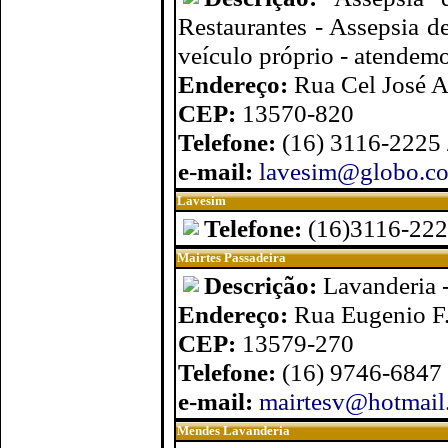
Restaurantes - Assepsia d
veículo próprio - atendemo
Endereço:
Rua Cel José Au
CEP:
13570-820
Telefone:
(16) 3116-2225
e-mail:
lavesim@globo.c
Lavesim
Telefone:
(16)3116-22
Mairtes Passadeira
Descrição:
Lavanderia 
Endereço:
Rua Eugenio F.
CEP:
13579-270
Telefone:
(16) 9746-6847
e-mail:
mairtesv@hotmail
Mendes Lavanderia