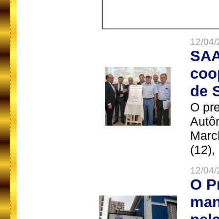
12/04/
SAA
coo
de 
O pre
Autô
Marc
(12),
12/04/
O P
man