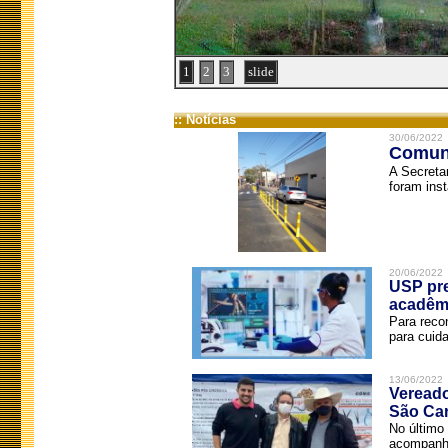
1
2
3
slide
:: Notícias
30/06/2022
Comuni
A Secreta
foram inst
20/06/2022
USP pre
acadêm
Para reco
para cuida
13/06/2022
Vereado
São Car
No último 
acompanha