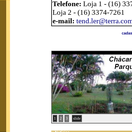
Telefone:
Loja 1 - (16) 3
Loja 2 - (16) 3374-7261
e-mail:
tend.ler@terra.com
cadas
1
2
3
slide