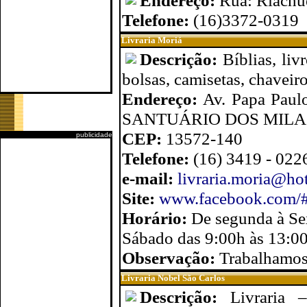
Endereço:
Rua: Riachu
Telefone:
(16)3372-0319
Livraria Moriá
Descrição:
Bíblias, liv
bolsas, camisetas, chaveiro
Endereço:
Av. Papa Paulo
SANTUÁRIO DOS MILA
CEP:
13572-140
publicidade
Telefone:
(16) 3419 - 022
e-mail:
livraria.moria@ho
Site:
www.facebook.com/#!/
Horário:
De segunda à Se
Sábado das 9:00h às 13:00
Observação:
Trabalhamo
Livraria Nobel São Carlos
Descrição:
Livraria 