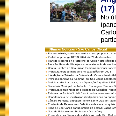
(17)
No úl
Ipan
Carlo
parti
:: Últimas Notícias - São Carlos Oficial
Em assembleia, servidores aceitam nova proposta e enc
Prefeitura prorroga REFIS 2024 até 20 de dezembro
Trânsito é liberado na Rotatório do Cristo neste sábado 
Atenção: Ruas da Vila Alpes sofrem alteração de sentido 
Centro Estético de São Carlos foi premiado vencedor em 
Prefeitura efetuou mais de 5 mil castrações em 2023
Interdição de Trânsito na Rotatória do Cristo - Janeiro/2
Primeiras partidas da ‘Copinha’ em São Carlos acontecem
Prefeitura divulga balanço da Operação Papai Noel 202
Secretaria Municipal de Trabalho, Emprego e Renda e
Prefeitura realiza roçagem e limpeza do Cemitério “No
Reforma do Estádio “Luisão” está praticamente concluíd
Departamento de fiscalização divulga balanço da opera
Câmara Municipal entregou Prêmio Santo Dias ao Padre 
Comissão da Pessoa com Deficiência destaca conquista d
Filme de São Carlos ganha prêmio de Festival Latino-Am
Nota de Falecimento - Professora Diana Cury
Posse da nova Diretoria dos Metalúrgicos de São Carlo