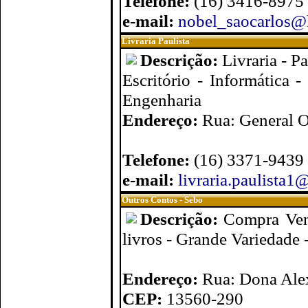
Telefone:
(16) 3416-8975
e-mail:
nobel_saocarlos@
Livraria Paulista
Descrição:
Livraria - P
Escritório - Informática 
Engenharia
Endereço:
Rua: General O
Telefone:
(16) 3371-9439
e-mail:
livraria.paulista
Outros Contos - Sebo
Descrição:
Compra Ven
livros - Grande Variedade -
Endereço:
Rua: Dona Alex
CEP:
13560-290