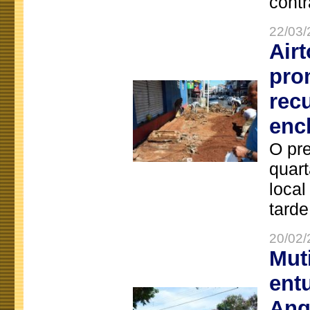
contr
22/03/
Air
pro
rec
enc
O pre
quart
local
tarde
20/02/
Mut
ent
Ang