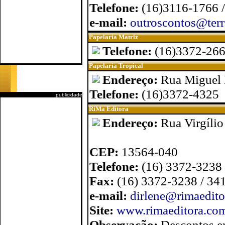
Telefone:
(16)3116-1766 
e-mail:
outroscontos@terr
Papelaria Matriz
Telefone:
(16)3372-266
Papelaria Tropical
Endereço:
Rua Miguel P
Telefone:
(16)3372-4325
publicidade
RiMa Editora
Endereço:
Rua Virgílio
CEP:
13564-040
Telefone:
(16) 3372-3238
Fax:
(16) 3372-3238 / 34
e-mail:
dirlene@rimaedito
Site:
www.rimaeditora.com
Observação:
Descontos e