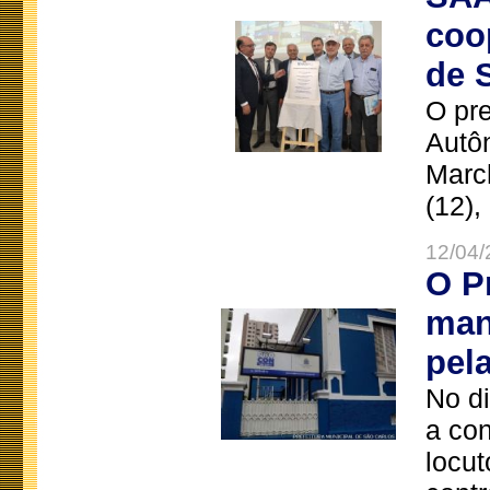
coo
de 
O pre
Autô
Marc
(12),
12/04/
O P
man
pel
No d
a co
locut