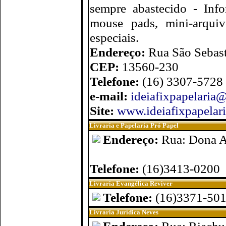
sempre abastecido - Info
mouse pads, mini-arquivo
especiais.
Endereço:
Rua São Sebast
CEP:
13560-230
Telefone:
(16) 3307-5728
e-mail:
ideiafixpapelaria@
Site:
www.ideiafixpapelar
Livraria e Papelaria Pró Papel
Endereço:
Rua: Dona A
Telefone:
(16)3413-0200
Livraria Evangélica Reviver
Telefone:
(16)3371-50
Livraria Jurídica Neves