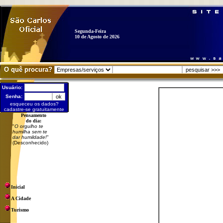
Segunda-Feira
10 de Agosto de 2026
O quê procura?
Usuário:
Senha:
esqueceu os dados?
cadastre-se gratuitamente
Pensamento
do dia:
"
O orgulho te
humilha sem te
dar humildade!
"
(Desconhecido)
Inicial
A Cidade
Turismo