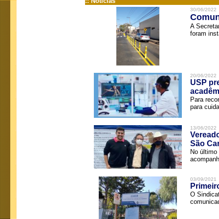
:: Notícias
30/06/2022
Comuni
A Secreta
foram inst
20/06/2022
USP pre
acadêm
Para reco
para cuida
13/06/2022
Vereado
São Car
No último 
acompanha
03/09/2021
Primeir
O Sindica
comunicad