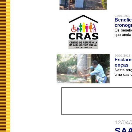
02/01/2019
Benefic
cronog
Os benefi
que ainda 
20/06/2018
Esclare
onças
Nesta terç
uma das o
12/04/
SAA