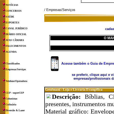
NOTÍCIAS
/ Empresas/Serviços
CONCURSOS
SAÚDE
ESPORTES
CANAL JURÍDICO
cadas
DIÁRIO OFICIAL
O MAI
ATAS CÂMARA
FALECIMENTOS
AGENDA
Acesse também o Guia de Empresa
Classificados
Empresas/Serviços
se preferir, clique aqui e v
empresas/profissionais d
Telefone/Operadora
Getsêmani - Loja e Livraria Evangélica
CEP - superCEP
Descrição:
Bíblias, C
Colunistas
presentes, instrumentos mu
Culinária
Material gráfico: Envelope
Diversão & Lazer