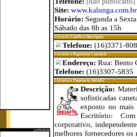
Telefone:
[não publicado]
Site:
www.kalunga.com.br
Horário:
Segunda a Sexta
Sábado das 8h as 15h
Livraria Católica Querigma
Telefone:
(16)3371-80
Livraria e Papelaria Catedral
Endereço:
Rua: Bento C
Telefone:
(16)3307-5835
Livraria e Papelaria Ideiafix
Descrição:
Materi
sofisticadas canet
exposto no mais 
Escritório: Co
corporativo, independent
publicidade
melhores fornecedores os m