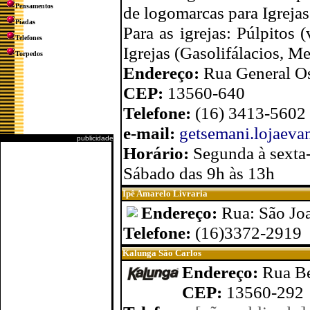
Pensamentos
de logomarcas para Igrejas
Piadas
Para as igrejas: Púlpitos 
Telefones
Igrejas (Gasolifálacios, M
Torpedos
Endereço:
Rua General Os
CEP:
13560-640
Telefone:
(16) 3413-5602
e-mail:
getsemani.lojaev
publicidade
Horário:
Segunda à sexta-
Sábado das 9h às 13h
Ipê Amarelo Livraria
Endereço:
Rua: São Jo
Telefone:
(16)3372-2919
Kalunga São Carlos
Endereço:
Rua Be
CEP:
13560-292