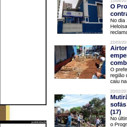
12/04/20
O Pro
contr
No dia
Helois
reclama
22/03/20
Airto
empen
comba
O prefe
região 
caiu na
20/02/20
Mutir
sofás
(17)
No últi
publicidade
o Prog