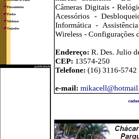
Câmeras Digitais - Relóg
Pensamentos
Acessórios - Desbloque
Piadas
Telefones
Informática - Assistênc
Torpedos
Wireless - Configurações 
Endereço:
R. Des. Julio d
CEP:
13574-250
publicidade
Telefone:
(16) 3116-5742
e-mail:
mikacell@hotmail
cadas