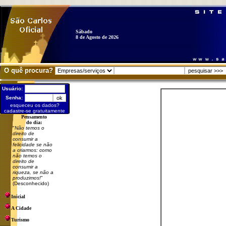
Sábado
8 de Agosto de 2026
O quê procura?
Usuário:
Senha:
esqueceu os dados?
cadastre-se gratuitamente
Pensamento
do dia:
"
Não temos o
direito de
consumir a
felicidade se não
a criarmos: como
não temos o
direito de
consumir a
riqueza, se não a
produzimos!
"
(Desconhecido)
Inicial
A Cidade
Turismo