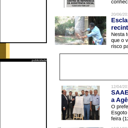
conheci
20/06/20
Escla
recin
Nesta t
que o v
risco p
publicidade
12/04/20
SAAE 
a Agê
O prefe
Esgoto
feira (