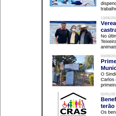
dispend
trabalho
13/06/20
Verea
castr
No últi
Teixei
animais
03/09/20
Prime
Munic
O Sindi
Carlos
primeir
02/01/20
Benef
terão
Os ben