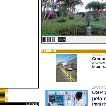
1
2
3
slide
:: Notícias
30/06/2022
Comuni
A Secreta
foram inst
20/06/20
USP p
pela 
Para r
publicidade