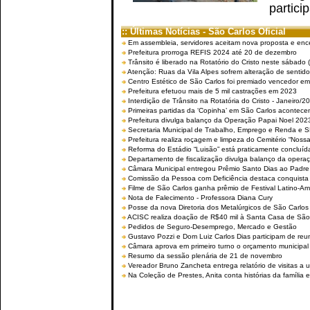
partici
:: Últimas Notícias - São Carlos Oficial
Em assembleia, servidores aceitam nova proposta e enc
Prefeitura prorroga REFIS 2024 até 20 de dezembro
Trânsito é liberado na Rotatório do Cristo neste sábado 
Atenção: Ruas da Vila Alpes sofrem alteração de sentido 
Centro Estético de São Carlos foi premiado vencedor em 
Prefeitura efetuou mais de 5 mil castrações em 2023
Interdição de Trânsito na Rotatória do Cristo - Janeiro/2
Primeiras partidas da ‘Copinha’ em São Carlos acontecem
Prefeitura divulga balanço da Operação Papai Noel 202
Secretaria Municipal de Trabalho, Emprego e Renda e
Prefeitura realiza roçagem e limpeza do Cemitério “No
Reforma do Estádio “Luisão” está praticamente concluíd
Departamento de fiscalização divulga balanço da opera
Câmara Municipal entregou Prêmio Santo Dias ao Padre 
Comissão da Pessoa com Deficiência destaca conquista d
Filme de São Carlos ganha prêmio de Festival Latino-Am
Nota de Falecimento - Professora Diana Cury
Posse da nova Diretoria dos Metalúrgicos de São Carlo
ACISC realiza doação de R$40 mil à Santa Casa de São
Pedidos de Seguro-Desemprego, Mercado e Gestão
Gustavo Pozzi e Dom Luiz Carlos Dias participam de re
Câmara aprova em primeiro turno o orçamento municipal
Resumo da sessão plenária de 21 de novembro
Vereador Bruno Zancheta entrega relatório de visitas a 
Na Coleção de Prestes, Anita conta histórias da família e