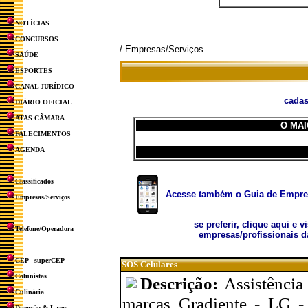
NOTÍCIAS
CONCURSOS
/ Empresas/Serviços
SAÚDE
ESPORTES
CANAL JURÍDICO
cadas
DIÁRIO OFICIAL
ATAS CÂMARA
O MAI
FALECIMENTOS
AGENDA
Classificados
Acesse também o Guia de Empresa
Empresas/Serviços
se preferir, clique aqui e v
Telefone/Operadora
empresas/profissionais d
CEP - superCEP
SOS Celulares
Colunistas
Descrição:
Assistência
Culinária
marcas Gradiente - LG -
Diversão & Lazer