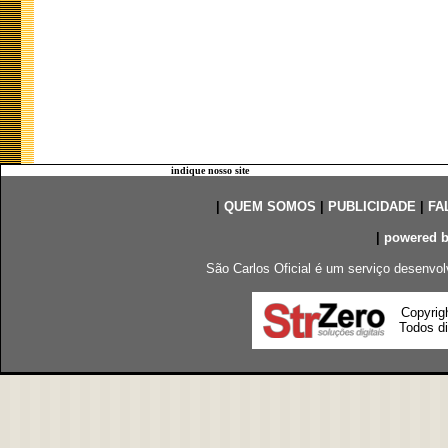
indique nosso site
|
QUEM SOMOS
|
PUBLICIDADE
|
FA
|
powered 
São Carlos Oficial é um serviço desenvol
Copyrig
Todos di