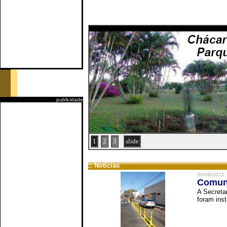
publicidade
1
2
3
slide
:: Notícias
30/06/2022
Comuni
A Secreta
foram inst