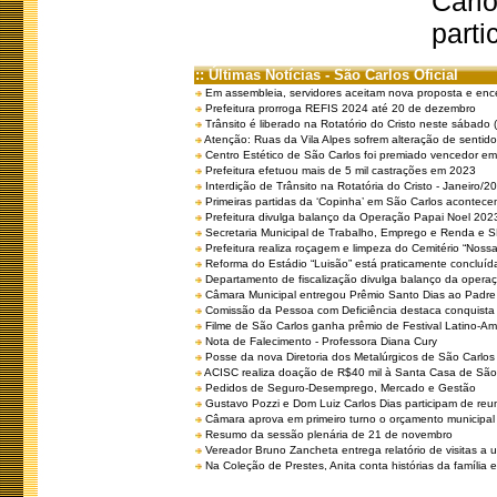
Carlo
parti
:: Últimas Notícias - São Carlos Oficial
Em assembleia, servidores aceitam nova proposta e enc
Prefeitura prorroga REFIS 2024 até 20 de dezembro
Trânsito é liberado na Rotatório do Cristo neste sábado 
Atenção: Ruas da Vila Alpes sofrem alteração de sentido 
Centro Estético de São Carlos foi premiado vencedor em 
Prefeitura efetuou mais de 5 mil castrações em 2023
Interdição de Trânsito na Rotatória do Cristo - Janeiro/2
Primeiras partidas da ‘Copinha’ em São Carlos acontecem
Prefeitura divulga balanço da Operação Papai Noel 202
Secretaria Municipal de Trabalho, Emprego e Renda e
Prefeitura realiza roçagem e limpeza do Cemitério “No
Reforma do Estádio “Luisão” está praticamente concluíd
Departamento de fiscalização divulga balanço da opera
Câmara Municipal entregou Prêmio Santo Dias ao Padre 
Comissão da Pessoa com Deficiência destaca conquista d
Filme de São Carlos ganha prêmio de Festival Latino-Am
Nota de Falecimento - Professora Diana Cury
Posse da nova Diretoria dos Metalúrgicos de São Carlo
ACISC realiza doação de R$40 mil à Santa Casa de São
Pedidos de Seguro-Desemprego, Mercado e Gestão
Gustavo Pozzi e Dom Luiz Carlos Dias participam de re
Câmara aprova em primeiro turno o orçamento municipal
Resumo da sessão plenária de 21 de novembro
Vereador Bruno Zancheta entrega relatório de visitas a 
Na Coleção de Prestes, Anita conta histórias da família e