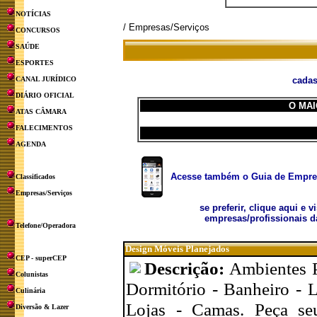
NOTÍCIAS
/ Empresas/Serviços
CONCURSOS
SAÚDE
ESPORTES
CANAL JURÍDICO
cadas
DIÁRIO OFICIAL
O MAI
ATAS CÂMARA
FALECIMENTOS
AGENDA
Acesse também o Guia de Empresa
Classificados
Empresas/Serviços
se preferir, clique aqui e v
empresas/profissionais d
Telefone/Operadora
Design Móveis Planejados
CEP - superCEP
Descrição:
Ambientes 
Colunistas
Dormitório - Banheiro - L
Culinária
Lojas - Camas. Peça se
Diversão & Lazer