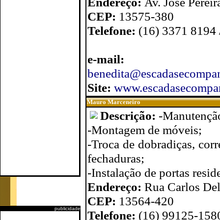
Endereço:
Av. José Perei
CEP:
13575-380
Telefone:
(16) 3371 8194 
e-mail:
benedita@escadasecompan
Site:
www.escadasecompan
Mauro Marceneiro
Descrição:
-Manutenção
-Montagem de móveis;
-Troca de dobradiças, corre
fechaduras;
-Instalação de portas resid
Endereço:
Rua Carlos De
CEP:
13564-420
publicidade
Telefone:
(16) 99125-158