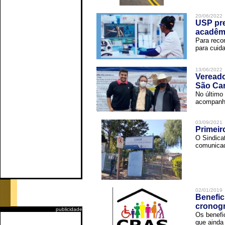
20/06/2022
USP pre
acadêm
Para reco
para cuida
13/06/2022
Vereado
São Car
No último 
acompanha
03/09/2021
Primeir
O Sindica
comunicad
02/01/2019
Benefic
cronog
publicidade
Os benefi
que ainda 