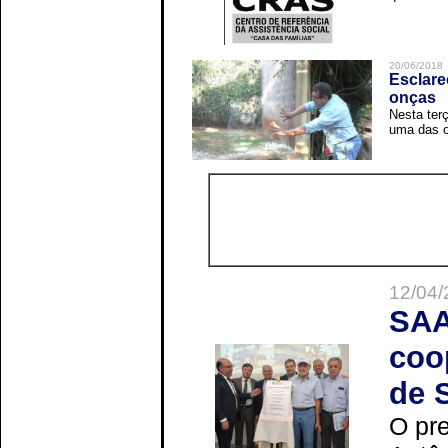
20/06/2018
Esclare
onças
Nesta terç
uma das o
12/04/
SAA
coo
de 
O pre