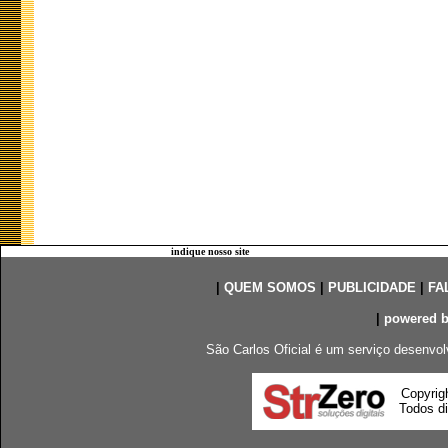
indique nosso site
|
QUEM SOMOS
|
PUBLICIDADE
|
FA
|
powered 
São Carlos Oficial é um serviço desenvol
Copyrig
Todos di