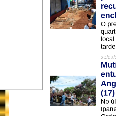
rec
enc
O pre
quart
local
tarde
20/02/
Mut
ent
Ang
(17)
No úl
Ipan