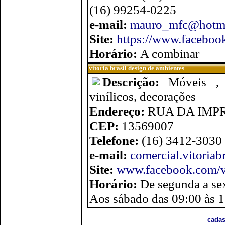
(16) 99254-0225
e-mail:
mauro_mfc@hotma
Site:
https://www.faceboo
Horário:
A combinar
vitoria brasil design de ambientes
Descrição:
Móveis , e
vinílicos, decorações
Endereço:
RUA DA IMPR
CEP:
13569007
Telefone:
(16) 3412-3030
e-mail:
comercial.vitoria
Site:
www.facebook.com/vi
Horário:
De segunda a se
Aos sábado das 09:00 às 
cadas