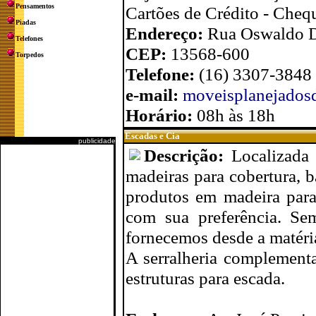
Pensamentos
Cartões de Crédito - Cheq
Piadas
Endereço:
Rua Oswaldo D
Telefones
CEP:
13568-600
Torpedos
Telefone:
(16) 3307-3848
e-mail:
moveisplanejados
Horário:
08h às 18h
Escadas e Cia
publicidade
Descrição:
Localizada
madeiras para cobertura, b
produtos em madeira para
com sua preferência. Se
fornecemos desde a matéri
A serralheria complement
estruturas para escada.