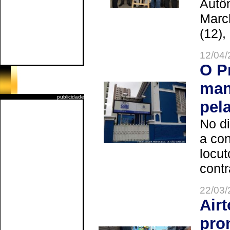
Autô
Marc
(12),
12/04/
O P
man
publicidade
pel
No d
a co
locut
contr
22/03/
Air
pro