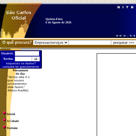
Quinta-Feira
6 de Agosto de 2026
O quê procura?
Usuário:
Senha:
esqueceu os dados?
cadastre-se gratuitamente
Pensamento
do dia:
"
Nossa vida é o
que nossos
pensamentos
dela fazem.
"
(Marco Aurélio)
Inicial
A Cidade
Turismo