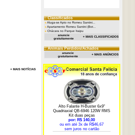
:: Classificados
Aluga-se Apto no Romeu Santini...
Apartamento Romeu Santini (Bot...
Chácara no Parque Itaipu
anuncie
+ MAIS CLASSIFICADOS
gratuitamente
:: Animais Perdidos/Achados
anuncie
+ MAIS ANÚNCIOS
gratuitamente
+ MAIS NOTÍCIAS