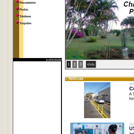
Pensamentos
Piadas
Telefones
Torpedos
publicidade
1
2
3
slide
:: Notícias
30/
C
A 
fo
20/
U
a