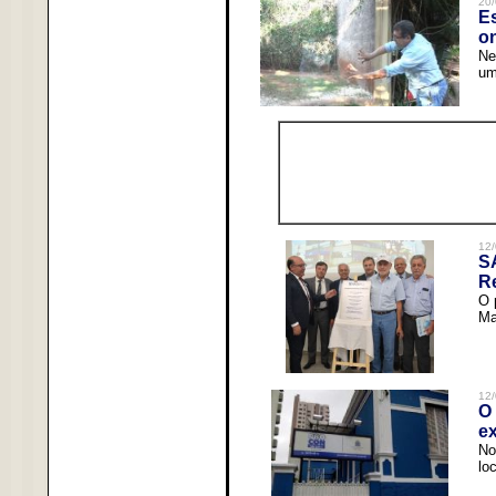
20/
Es
o
Ne
um
12/
S
R
O 
Ma
12/
O 
ex
No
lo