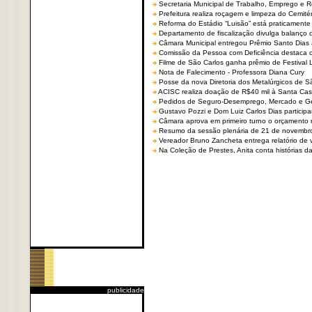
Secretaria Municipal de Trabalho, Emprego e
Prefeitura realiza roçagem e limpeza do Cemit
Reforma do Estádio “Luisão” está praticamente
Departamento de fiscalização divulga balanço 
Câmara Municipal entregou Prêmio Santo Dias a
Comissão da Pessoa com Deficiência destaca co
Filme de São Carlos ganha prêmio de Festival 
Nota de Falecimento - Professora Diana Cury
Posse da nova Diretoria dos Metalúrgicos de 
ACISC realiza doação de R$40 mil à Santa Ca
Pedidos de Seguro-Desemprego, Mercado e G
Gustavo Pozzi e Dom Luiz Carlos Dias partici
Câmara aprova em primeiro turno o orçamento 
Resumo da sessão plenária de 21 de novembr
Vereador Bruno Zancheta entrega relatório de v
Na Coleção de Prestes, Anita conta histórias da 
publicidade