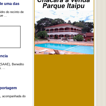
 de uma das
idro do recinto de
e ...
ncia
 (SAAE), Benedito
 ...
eportagem
a, acompanhada do