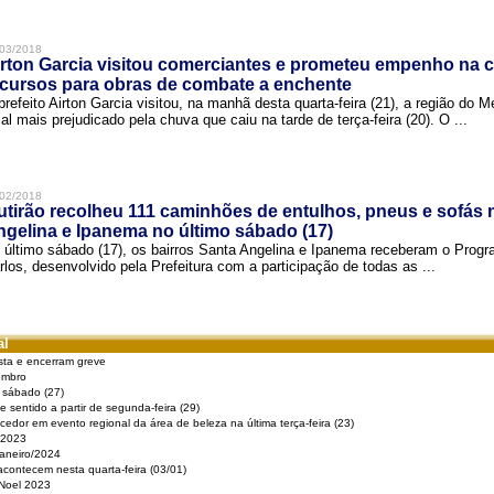
03/2018
rton Garcia visitou comerciantes e prometeu empenho na 
cursos para obras de combate a enchente
prefeito Airton Garcia visitou, na manhã desta quarta-feira (21), a região do 
cal mais prejudicado pela chuva que caiu na tarde de terça-feira (20). O ...
02/2018
tirão recolheu 111 caminhões de entulhos, pneus e sofás 
gelina e Ipanema no último sábado (17)
 último sábado (17), os bairros Santa Angelina e Ipanema receberam o Pro
rlos, desenvolvido pela Prefeitura com a participação de todas as ...
al
sta e encerram greve
embro
e sábado (27)
 sentido a partir de segunda-feira (29)
cedor em evento regional da área de beleza na última terça-feira (23)
 2023
Janeiro/2024
acontecem nesta quarta-feira (03/01)
 Noel 2023