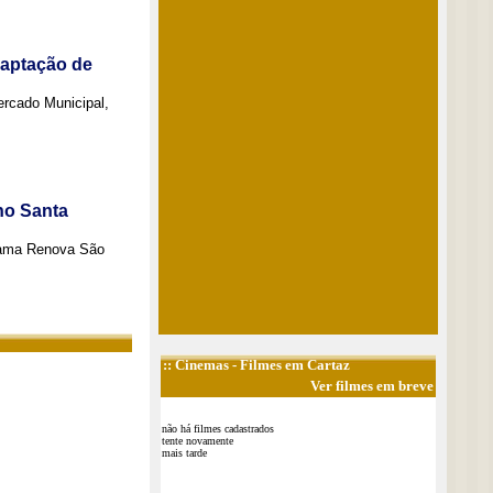
captação de
Mercado Municipal,
no Santa
grama Renova São
::
Cinemas
- Filmes em Cartaz
Ver filmes em breve
não há filmes cadastrados
tente novamente
mais tarde