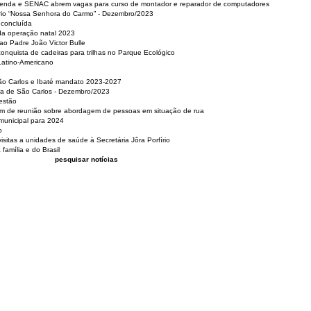
 Renda e SENAC abrem vagas para curso de montador e reparador de computadores
ério “Nossa Senhora do Carmo” - Dezembro/2023
 concluída
da operação natal 2023
o Padre João Victor Bulle
nquista de cadeiras para trilhas no Parque Ecológico
Latino-Americano
São Carlos e Ibaté mandato 2023-2027
sa de São Carlos - Dezembro/2023
estão
pam de reunião sobre abordagem de pessoas em situação de rua
municipal para 2024
o
isitas a unidades de saúde à Secretária Jôra Porfírio
família e do Brasil
pesquisar notícias