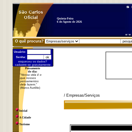
Quinta-Feira
6 de Agosto de 2026
O quê procura?
Usuário:
Senha:
esqueceu os dados?
cadastre-se gratuitamente
Pensamento
do dia:
"
Nossa vida é o
que nossos
pensamentos
dela fazem.
"
(Marco Aurélio)
/ Empresas/Serviços
Inicial
A Cidade
Turismo