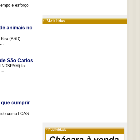
tempo e esforço
:: Mais lidas
de animais no
 Bira (PSD)
..
 de São Carlos
(SINDSPAM) foi
...
 que cumprir
ecido como LOAS –
»
Publicidade