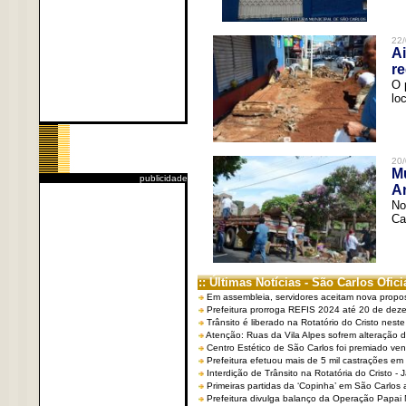
22/
Ai
re
O 
lo
20/
Mu
publicidade
An
No
Ca
:: Últimas Notícias - São Carlos Ofici
Em assembleia, servidores aceitam nova propo
Prefeitura prorroga REFIS 2024 até 20 de dez
Trânsito é liberado na Rotatório do Cristo nest
Atenção: Ruas da Vila Alpes sofrem alteração de
Centro Estético de São Carlos foi premiado ven
Prefeitura efetuou mais de 5 mil castrações em
Interdição de Trânsito na Rotatória do Cristo - 
Primeiras partidas da ‘Copinha’ em São Carlos 
Prefeitura divulga balanço da Operação Papai