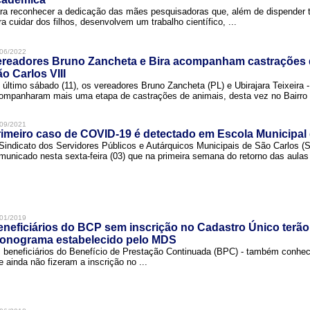
ra reconhecer a dedicação das mães pesquisadoras que, além de dispender 
ra cuidar dos filhos, desenvolvem um trabalho científico, ...
06/2022
ereadores Bruno Zancheta e Bira acompanham castrações 
o Carlos VIII
 último sábado (11), os vereadores Bruno Zancheta (PL) e Ubirajara Teixeira -
ompanharam mais uma etapa de castrações de animais, desta vez no Bairro .
09/2021
imeiro caso de COVID-19 é detectado em Escola Municipal
Sindicato dos Servidores Públicos e Autárquicos Municipais de São Carlos 
municado nesta sexta-feira (03) que na primeira semana do retorno das aulas 
01/2019
neficiários do BCP sem inscrição no Cadastro Único terão
ronograma estabelecido pelo MDS
 beneficiários do Benefício de Prestação Continuada (BPC) - também conh
e ainda não fizeram a inscrição no ...