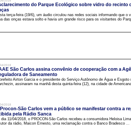
06/2018
clarecimento do Parque Ecológico sobre vidro do recinto
nças
sta terça-feira (19/6), um áudio circulou nas redes sociais informando que o v
a das onças estava solto e havia um grande risco para os visitantes do Parqu
04/2018
AAE São Carlos assina convênio de cooperação com a Agê
eguladora de Saneamento
prefeito Airton Garcia e o presidente do Serviço Autônomo de Água e Esgoto
rchezin, assinaram na manhã desta quinta-feira (12), na cidade de Americana,
04/2018
Procon-São Carlos vem a público se manifestar contra a r
ibida pela Rádio Sanca
 dia 11/04/2018, o PROCON-São Carlos recebeu a consumidora Heloisa Lim
cutor da rádio, Maicon Ernesto, uma reclamação contra o Banco Bradesco ...