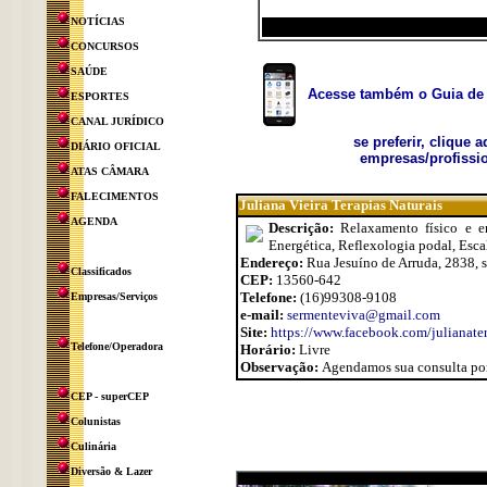
NOTÍCIAS
CONCURSOS
SAÚDE
Acesse também o Guia de 
ESPORTES
CANAL JURÍDICO
se preferir, clique 
DIÁRIO OFICIAL
empresas/profissio
ATAS CÂMARA
FALECIMENTOS
Juliana Vieira Terapias Naturais
AGENDA
Descrição:
Relaxamento físico e e
Energética, Reflexologia podal, Esca
Endereço:
Rua Jesuíno de Arruda, 2838, s
Classificados
CEP:
13560-642
Telefone:
(16)99308-9108
Empresas/Serviços
e-mail:
sermenteviva@gmail.com
Site:
https://www.facebook.com/julianater
Telefone/Operadora
Horário:
Livre
Observação:
Agendamos sua consulta por
CEP - superCEP
Colunistas
Culinária
Diversão & Lazer