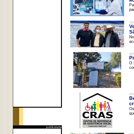
Pa
pa
13/
V
Sã
No
ac
03/
Pr
O 
co
02/
Be
c
Os
qu
publicidade