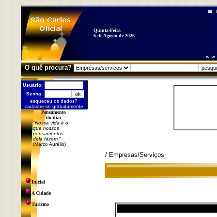
Quinta-Feira
6 de Agosto de 2026
O quê procura?
Usuário:
Senha:
esqueceu os dados?
cadastre-se gratuitamente
Pensamento
do dia:
"
Nossa vida é o
que nossos
pensamentos
dela fazem.
"
(Marco Aurélio)
/ Empresas/Serviços
Inicial
A Cidade
Turismo