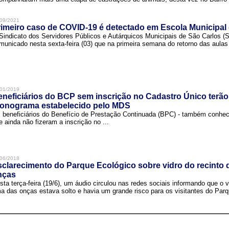
09/2021
imeiro caso de COVID-19 é detectado em Escola Municipal
Sindicato dos Servidores Públicos e Autárquicos Municipais de São Carlos 
municado nesta sexta-feira (03) que na primeira semana do retorno das aulas 
01/2019
neficiários do BCP sem inscrição no Cadastro Único terão
ronograma estabelecido pelo MDS
 beneficiários do Benefício de Prestação Continuada (BPC) - também conh
e ainda não fizeram a inscrição no ...
06/2018
clarecimento do Parque Ecológico sobre vidro do recinto
nças
sta terça-feira (19/6), um áudio circulou nas redes sociais informando que o v
a das onças estava solto e havia um grande risco para os visitantes do Parqu