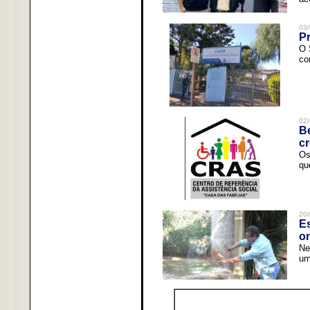
03/
Pr
O 
co
02/
Be
c
Os
qu
20/
Es
o
Ne
um