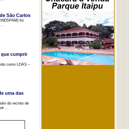
 de São Carlos
(SINDSPAM) foi
...
 que cumprir
ecido como LOAS –
 de uma das
idro do recinto de
e ...