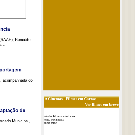
ncia
 (SAAE), Benedito
 ...
eportagem
a, acompanhada do
::
Cinemas
- Filmes em Cartaz
Ver filmes em breve
captação de
não há filmes cadastrados
tente novamente
Mercado Municipal,
mais tarde