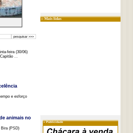
:: Mais lidas
ta-feira (30/06)
Capitão ...
elência
tempo e esforço
de animais no
»
Publicidade
 Bira (PSD)
..