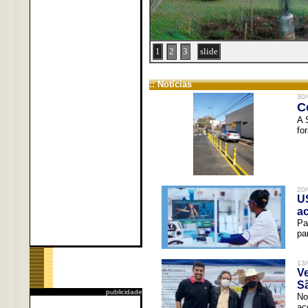
1
2
3
slide
:: Notícias
30/
C
A 
fo
20/
U
a
Pa
pa
13/
V
Sã
publicidade
No
ac