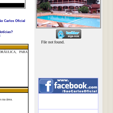
o Carlos Oficial
otícias?
i
RÁULICA, PARA
s na área.