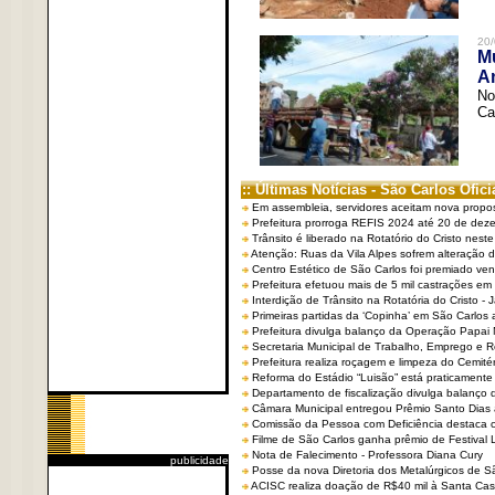
20/
Mu
An
No
Ca
:: Últimas Notícias - São Carlos Ofici
Em assembleia, servidores aceitam nova propo
Prefeitura prorroga REFIS 2024 até 20 de dez
Trânsito é liberado na Rotatório do Cristo nest
Atenção: Ruas da Vila Alpes sofrem alteração de
Centro Estético de São Carlos foi premiado ven
Prefeitura efetuou mais de 5 mil castrações em
Interdição de Trânsito na Rotatória do Cristo - 
Primeiras partidas da ‘Copinha’ em São Carlos 
Prefeitura divulga balanço da Operação Papai
Secretaria Municipal de Trabalho, Emprego e
Prefeitura realiza roçagem e limpeza do Cemit
Reforma do Estádio “Luisão” está praticamente
Departamento de fiscalização divulga balanço 
Câmara Municipal entregou Prêmio Santo Dias a
Comissão da Pessoa com Deficiência destaca co
Filme de São Carlos ganha prêmio de Festival 
Nota de Falecimento - Professora Diana Cury
publicidade
Posse da nova Diretoria dos Metalúrgicos de 
ACISC realiza doação de R$40 mil à Santa Ca