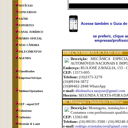
NOTÍCIAS
CONCURSOS
SAÚDE
Acesse também o Guia de 
ESPORTES
CANAL JURÍDICO
se preferir, clique 
DIÁRIO OFICIAL
empresas/profissio
ATAS CÂMARA
FALECIMENTOS
DIREÇÃO HIDRÁULICA SÃO JOSÉ
AGENDA
Descrição:
MECÂNICA ESPECI
AUTOMÓVEIS NACIONAIS E IMPO
Endereço:
RUA JOSÉ ZAVAGLIA, 155 - 
Classificados
CEP:
13573-095
Telefone:
(16)3375-3279
Empresas/Serviços
(16)99194-3872
(16)99462-2848 WhatsApp
e-mail:
dhidraulica.saojose@gmail.com
Telefone/Operadora
Horário:
SEGUNDA À SEXTA-FEIRA DAS
RC Montagens e Instalacões Elétricas
CEP - superCEP
Descrição:
Montagens, instalações e 
Colunistas
Contamos com profissionais qualifica
CEP:
13563-88
Culinária
Telefone:
(16) 99191-3500 / (16) 99248-
Diversão & Lazer
e-mail:
rodrigo.rcinstalacoes@gmail.com