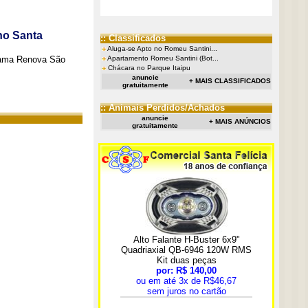
no Santa
:: Classificados
Aluga-se Apto no Romeu Santini...
grama Renova São
Apartamento Romeu Santini (Bot...
Chácara no Parque Itaipu
anuncie
+ MAIS CLASSIFICADOS
gratuitamente
:: Animais Perdidos/Achados
anuncie
+ MAIS ANÚNCIOS
gratuitamente