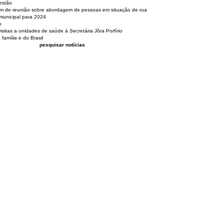
estão
pam de reunião sobre abordagem de pessoas em situação de rua
municipal para 2024
o
isitas a unidades de saúde à Secretária Jôra Porfírio
família e do Brasil
pesquisar notícias