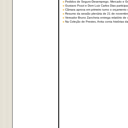
Pedidos de Seguro-Desemprego, Mercado e G
Gustavo Pozzi e Dom Luiz Carlos Dias partici
Câmara aprova em primeiro turno o orçamento 
Resumo da sessão plenária de 21 de novembr
Vereador Bruno Zancheta entrega relatório de v
Na Coleção de Prestes, Anita conta histórias da 