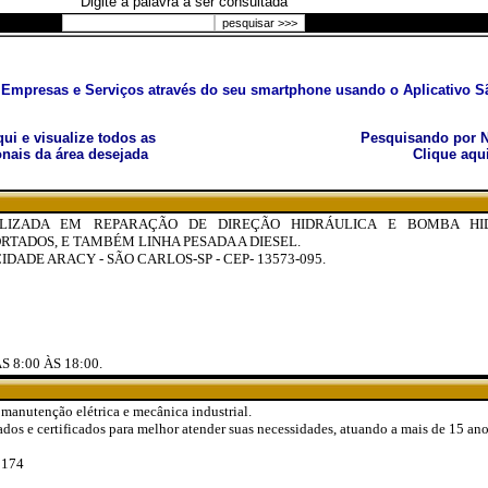
Digite a palavra a ser consultada
Empresas e Serviços através do seu smartphone usando o Aplicativo Sã
aqui e visualize todos as
Pesquisando por N
nais da área desejada
Clique aqu
ALIZADA EM REPARAÇÃO DE DIREÇÃO HIDRÁULICA E BOMBA HID
RTADOS, E TAMBÉM LINHA PESADA A DIESEL.
CIDADE ARACY - SÃO CARLOS-SP - CEP- 13573-095.
 8:00 ÀS 18:00.
manutenção elétrica e mecânica industrial.
dos e certificados para melhor atender suas necessidades, atuando a mais de 15 ano
1174