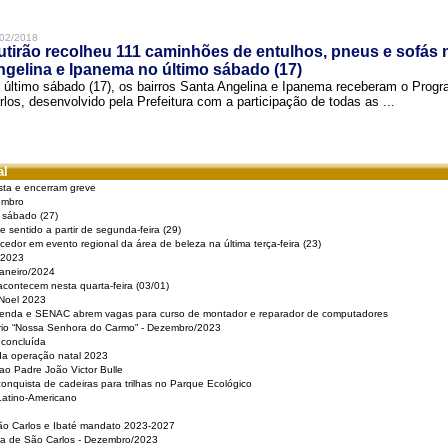
02/2018
tirão recolheu 111 caminhões de entulhos, pneus e sofás 
gelina e Ipanema no último sábado (17)
 último sábado (17), os bairros Santa Angelina e Ipanema receberam o Pro
rlos, desenvolvido pela Prefeitura com a participação de todas as ...
al
sta e encerram greve
embro
e sábado (27)
 sentido a partir de segunda-feira (29)
cedor em evento regional da área de beleza na última terça-feira (23)
 2023
Janeiro/2024
acontecem nesta quarta-feira (03/01)
 Noel 2023
 Renda e SENAC abrem vagas para curso de montador e reparador de computadores
ério “Nossa Senhora do Carmo” - Dezembro/2023
 concluída
da operação natal 2023
o Padre João Victor Bulle
nquista de cadeiras para trilhas no Parque Ecológico
Latino-Americano
São Carlos e Ibaté mandato 2023-2027
sa de São Carlos - Dezembro/2023