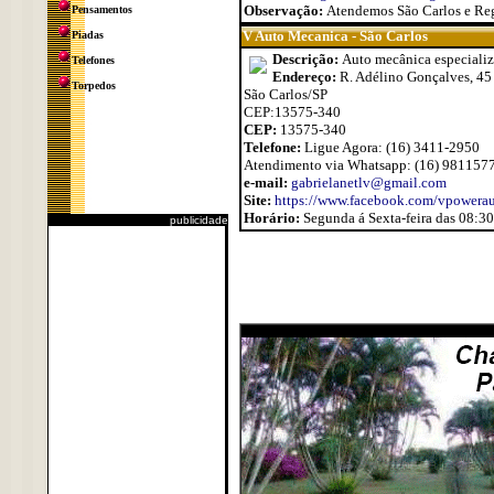
Observação:
Atendemos São Carlos e Re
Pensamentos
V Auto Mecanica - São Carlos
Piadas
Descrição:
Auto mecânica especializ
Telefones
Endereço:
R. Adélino Gonçalves, 45
Torpedos
São Carlos/SP
CEP:13575-340
CEP:
13575-340
Telefone:
Ligue Agora: (16) 3411-2950
Atendimento via Whatsapp: (16) 981157
e-mail:
gabrielanetlv@gmail.com
Site:
https://www.facebook.com/vpowera
Horário:
Segunda á Sexta-feira das 08:30
publicidade