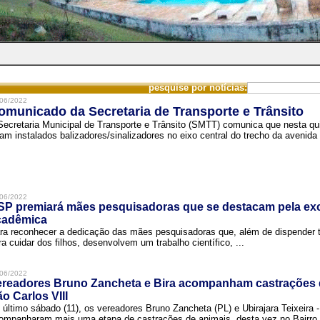
pesquise por notícias:
06/2022
omunicado da Secretaria de Transporte e Trânsito
Secretaria Municipal de Transporte e Trânsito (SMTT) comunica que nesta quin
ram instalados balizadores/sinalizadores no eixo central do trecho da avenida 
06/2022
SP premiará mães pesquisadoras que se destacam pela exc
cadêmica
ra reconhecer a dedicação das mães pesquisadoras que, além de dispender 
ra cuidar dos filhos, desenvolvem um trabalho científico, ...
06/2022
ereadores Bruno Zancheta e Bira acompanham castrações 
o Carlos VIII
 último sábado (11), os vereadores Bruno Zancheta (PL) e Ubirajara Teixeira -
ompanharam mais uma etapa de castrações de animais, desta vez no Bairro .