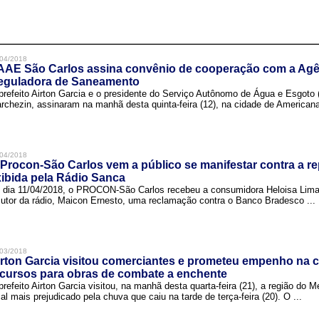
04/2018
AAE São Carlos assina convênio de cooperação com a Agê
eguladora de Saneamento
prefeito Airton Garcia e o presidente do Serviço Autônomo de Água e Esgoto
rchezin, assinaram na manhã desta quinta-feira (12), na cidade de Americana,
04/2018
Procon-São Carlos vem a público se manifestar contra a r
ibida pela Rádio Sanca
 dia 11/04/2018, o PROCON-São Carlos recebeu a consumidora Heloisa Lim
cutor da rádio, Maicon Ernesto, uma reclamação contra o Banco Bradesco ...
03/2018
rton Garcia visitou comerciantes e prometeu empenho na 
cursos para obras de combate a enchente
prefeito Airton Garcia visitou, na manhã desta quarta-feira (21), a região do 
cal mais prejudicado pela chuva que caiu na tarde de terça-feira (20). O ...