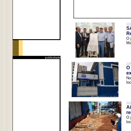
12/
S
R
O 
Ma
publicidade
12/
O 
ex
No
lo
22/
Ai
re
O 
lo