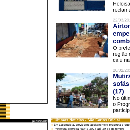
Helois
reclama
22/03/20
Airto
empen
comba
O prefe
região 
caiu na
20/02/20
Mutir
sofás
(17)
No últi
o Prog
partici
:: Últimas Notícias - São Carlos Oficial
publicidade
Em assembleia, servidores aceitam nova proposta e enc
Prefeitura prorroga REFIS 2024 até 20 de dezembro