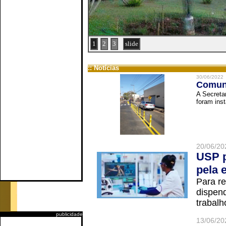
1
2
3
slide
:: Notícias
30/06/2022
Comuni
A Secreta
foram inst
20/06/20
USP p
pela 
Para r
dispend
trabalho
publicidade
13/06/20