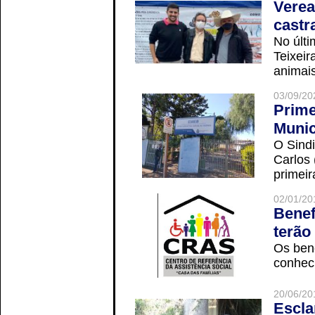
Verea
castr
No últi
Teixei
animais
03/09/20
Prime
Munic
O Sindi
Carlos
primeir
02/01/20
Benef
terão
Os ben
conheci
20/06/20
Escla