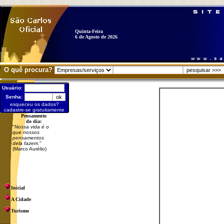
Quinta-Feira
6 de Agosto de 2026
O quê procura?
Usuário:
Senha:
esqueceu os dados?
cadastre-se gratuitamente
Pensamento
do dia:
"
Nossa vida é o
que nossos
pensamentos
dela fazem.
"
(Marco Aurélio)
Inicial
A Cidade
Turismo