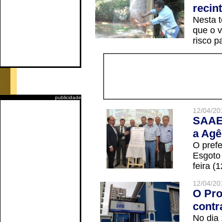
recin
Nesta t
que o v
risco p
publicidade
12/04/20
SAAE 
a Agê
O prefe
Esgoto
feira (
12/04/20
O Pro
contr
No dia