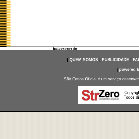
indique nosso site
|
QUEM SOMOS
|
PUBLICIDADE
|
FA
|
powered 
São Carlos Oficial é um serviço desenvol
Copyrig
Todos di