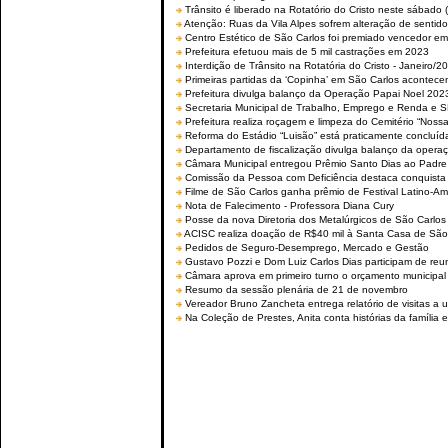
Trânsito é liberado na Rotatório do Cristo neste sábado 
Atenção: Ruas da Vila Alpes sofrem alteração de sentido 
Centro Estético de São Carlos foi premiado vencedor em 
Prefeitura efetuou mais de 5 mil castrações em 2023
Interdição de Trânsito na Rotatória do Cristo - Janeiro/2
Primeiras partidas da ‘Copinha’ em São Carlos acontecem
Prefeitura divulga balanço da Operação Papai Noel 202
Secretaria Municipal de Trabalho, Emprego e Renda e
Prefeitura realiza roçagem e limpeza do Cemitério “No
Reforma do Estádio “Luisão” está praticamente concluíd
Departamento de fiscalização divulga balanço da opera
Câmara Municipal entregou Prêmio Santo Dias ao Padre 
Comissão da Pessoa com Deficiência destaca conquista d
Filme de São Carlos ganha prêmio de Festival Latino-Am
Nota de Falecimento - Professora Diana Cury
Posse da nova Diretoria dos Metalúrgicos de São Carlo
ACISC realiza doação de R$40 mil à Santa Casa de São
Pedidos de Seguro-Desemprego, Mercado e Gestão
Gustavo Pozzi e Dom Luiz Carlos Dias participam de re
Câmara aprova em primeiro turno o orçamento municipal
Resumo da sessão plenária de 21 de novembro
Vereador Bruno Zancheta entrega relatório de visitas a 
Na Coleção de Prestes, Anita conta histórias da família e