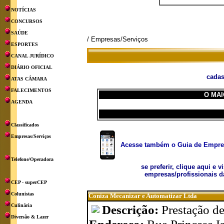
NOTÍCIAS
CONCURSOS
SAÚDE
/ Empresas/Serviços
ESPORTES
CANAL JURÍDICO
DIÁRIO OFICIAL
cadas
ATAS CÂMARA
FALECIMENTOS
O MAI
AGENDA
Classificados
Empresas/Serviços
Acesse também o Guia de Empresa
Telefone/Operadora
se preferir, clique aqui e v
empresas/profissionais d
CEP - superCEP
Colunistas
Coniza Mecanizar e Automatizar Ltda
Culinária
Descrição:
Prestação d
Diversão & Lazer