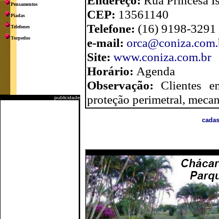
Endereço:
Rua Princesa Is
Pensamentos
CEP:
13561140
Piadas
Telefone:
(16) 9198-3291
Telefones
Torpedos
e-mail:
orca@coniza.com.
Site:
www.coniza.com.br
Horário:
Agenda
Observação:
Clientes e
proteção perimetral, mecani
publicidade
cadas