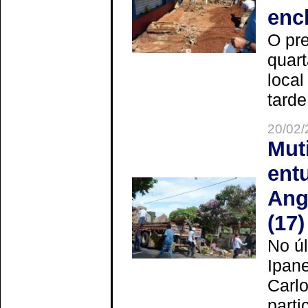
enc
O pre
quart
local
tarde
20/02/
Mut
ent
Ang
(17)
No úl
Ipan
Carlo
parti