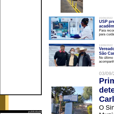
20/06/2022
USP pre
acadêm
Para reco
para cuida
13/06/2022
Vereado
São Car
No último 
acompanha
03/09/
Pri
det
Car
O Sin
publicidade