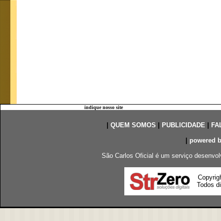
indique nosso site
|
QUEM SOMOS
|
PUBLICIDADE
|
FA
|
powered 
São Carlos Oficial é um serviço desenvol
Copyrig
Todos di