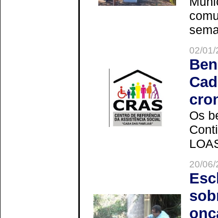
Muni
comun
seman
02/01/
Ben
Cad
cro
Os be
Cont
LOAS 
20/06/
Esc
sob
onç