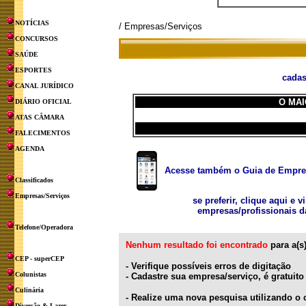
NOTÍCIAS
/ Empresas/Serviços
CONCURSOS
SAÚDE
ESPORTES
cadas
CANAL JURÍDICO
O MAI
DIÁRIO OFICIAL
ATAS CÂMARA
FALECIMENTOS
AGENDA
Acesse também o Guia de Empresa
Classificados
Empresas/Serviços
se preferir, clique aqui e v
empresas/profissionais d
Telefone/Operadora
Nenhum resultado foi encontrado
para a(s)
CEP - superCEP
- Verifique possíveis erros de digitação
Colunistas
-
Cadastre sua empresa/serviço, é gratuito
Culinária
-
Realize uma nova pesquisa utilizando o c
Diversão & Lazer