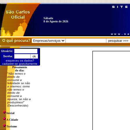
Sábado
8 de Agosto de 2026
O quê procura?
Usuário:
Senha:
esqueceu os dados?
cadastre-se gratuitamente
Pensamento
do dia:
"
Não temos o
direito de
consumir a
felicidade se não
a criarmos: como
não temos o
direito de
consumir a
riqueza, se não a
produzimos!
"
(Desconhecido)
Inicial
A Cidade
Turismo