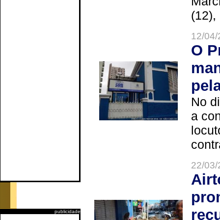
Marc
(12),
12/04/
O P
man
pel
No d
a co
locut
contr
22/03/
Air
pro
rec
publicidade