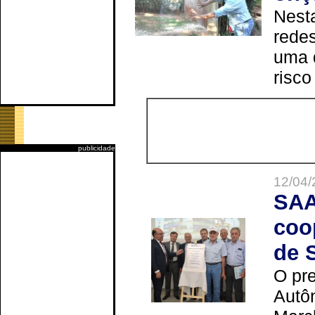
Nesta
redes
uma 
risco
publicidade
12/04/
SAA
coo
de 
O pre
Autô