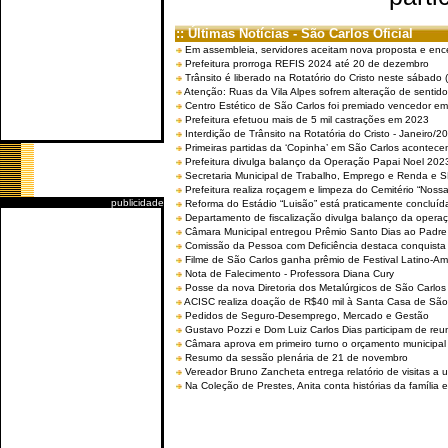
:: Últimas Notícias - São Carlos Oficial
Em assembleia, servidores aceitam nova proposta e enc
Prefeitura prorroga REFIS 2024 até 20 de dezembro
Trânsito é liberado na Rotatório do Cristo neste sábado 
Atenção: Ruas da Vila Alpes sofrem alteração de sentido 
Centro Estético de São Carlos foi premiado vencedor em 
Prefeitura efetuou mais de 5 mil castrações em 2023
Interdição de Trânsito na Rotatória do Cristo - Janeiro/2
Primeiras partidas da ‘Copinha’ em São Carlos acontecem
Prefeitura divulga balanço da Operação Papai Noel 202
Secretaria Municipal de Trabalho, Emprego e Renda e
Prefeitura realiza roçagem e limpeza do Cemitério “No
publicidade
Reforma do Estádio “Luisão” está praticamente concluíd
Departamento de fiscalização divulga balanço da opera
Câmara Municipal entregou Prêmio Santo Dias ao Padre 
Comissão da Pessoa com Deficiência destaca conquista d
Filme de São Carlos ganha prêmio de Festival Latino-Am
Nota de Falecimento - Professora Diana Cury
Posse da nova Diretoria dos Metalúrgicos de São Carlo
ACISC realiza doação de R$40 mil à Santa Casa de São
Pedidos de Seguro-Desemprego, Mercado e Gestão
Gustavo Pozzi e Dom Luiz Carlos Dias participam de re
Câmara aprova em primeiro turno o orçamento municipal
Resumo da sessão plenária de 21 de novembro
Vereador Bruno Zancheta entrega relatório de visitas a 
Na Coleção de Prestes, Anita conta histórias da família e