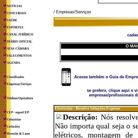
NOTÍCIAS
/ Empresas/Serviços
CONCURSOS
SAÚDE
ESPORTES
CANAL JURÍDICO
cadas
DIÁRIO OFICIAL
O MAI
ATAS CÂMARA
FALECIMENTOS
AGENDA
Acesse também o Guia de Empresa
Classificados
Empresas/Serviços
se preferir, clique aqui e v
empresas/profissionais d
Telefone/Operadora
Eletricista - Resolve Soluções Express
CEP - superCEP
Descrição:
Nós resolve
Colunistas
Não importa qual seja o s
Culinária
elétricos, montagem de 
Diversão & Lazer