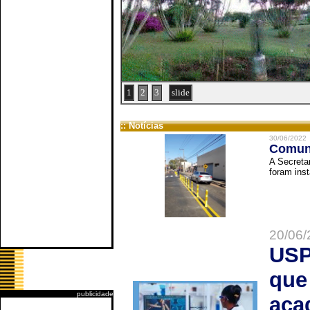
1
2
3
slide
:: Notícias
30/06/2022
Comuni
A Secreta
foram inst
20/06/
USP
que
publicidade
aca