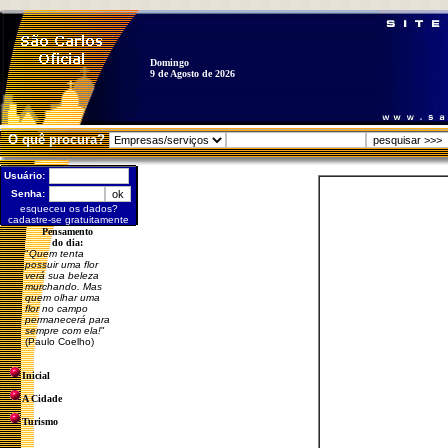
Domingo
9 de Agosto de 2026
O quê procura?
Usuário:
Senha:
esqueceu os dados?
cadastre-se gratuitamente
Pensamento
do dia:
"
Quem tenta
possuir uma flor
verá sua beleza
murchando. Mas
quem olhar uma
flor no campo
permanecerá para
sempre com ela!
"
(Paulo Coelho)
Inicial
A Cidade
Turismo