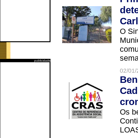
det
Car
O Sin
Muni
comun
seman
publicidade
02/01/
Ben
Cad
cro
Os be
Cont
LOAS 