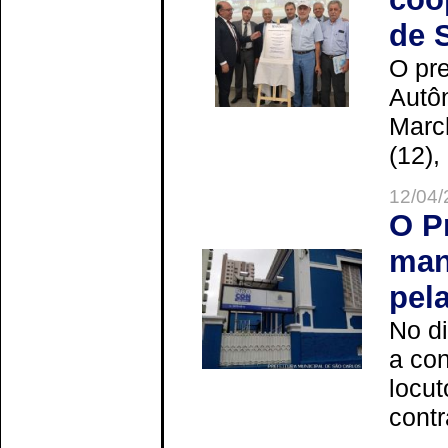
de 
O pre
Autô
Marc
(12),
12/04/
O P
man
pel
No d
a co
locut
contr