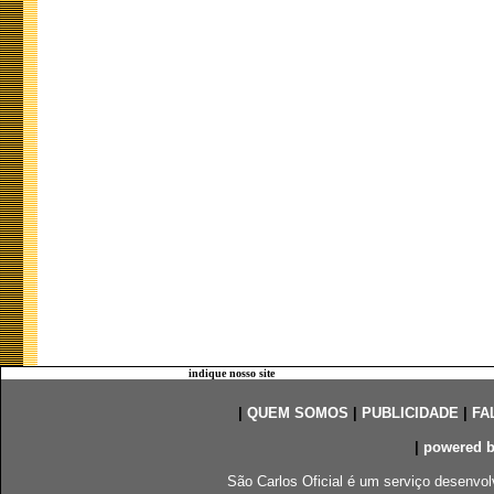
indique nosso site
|
QUEM SOMOS
|
PUBLICIDADE
|
FA
|
powered 
São Carlos Oficial é um serviço desenvol