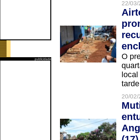
22/03/
Air
pro
rec
enc
O pre
publicidade
quart
local
tarde
20/02/
Mut
ent
Ang
(17)