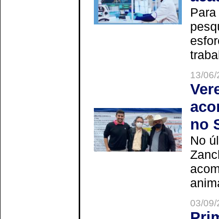
Para
pesq
esfor
trabal
13/06/
Ver
aco
no 
No úl
Zanch
acom
anima
03/09/
Pri