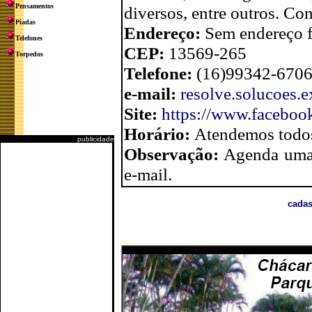
Pensamentos
diversos, entre outros. Co
Piadas
Endereço:
Sem endereço f
Telefones
CEP:
13569-265
Torpedos
Telefone:
(16)99342-670
e-mail:
resolve.solucoes.
Site:
https://www.faceboo
Horário:
Atendemos todos
publicidade
Observação:
Agenda uma 
e-mail.
cadas