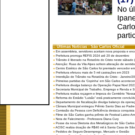
No úl
Ipan
Carlo
parti
:: Últimas Notícias - São Carlos Oficial
Em assembleia, servidores aceitam nova proposta e enc
Prefeitura prorroga REFIS 2024 até 20 de dezembro
Trânsito é liberado na Rotatório do Cristo neste sábado 
Atenção: Ruas da Vila Alpes sofrem alteração de sentido 
Centro Estético de São Carlos foi premiado vencedor em 
Prefeitura efetuou mais de 5 mil castrações em 2023
Interdição de Trânsito na Rotatória do Cristo - Janeiro/2
Primeiras partidas da ‘Copinha’ em São Carlos acontecem
Prefeitura divulga balanço da Operação Papai Noel 202
Secretaria Municipal de Trabalho, Emprego e Renda e
Prefeitura realiza roçagem e limpeza do Cemitério “No
Reforma do Estádio “Luisão” está praticamente concluíd
Departamento de fiscalização divulga balanço da opera
Câmara Municipal entregou Prêmio Santo Dias ao Padre 
Comissão da Pessoa com Deficiência destaca conquista d
Filme de São Carlos ganha prêmio de Festival Latino-Am
Nota de Falecimento - Professora Diana Cury
Posse da nova Diretoria dos Metalúrgicos de São Carlo
ACISC realiza doação de R$40 mil à Santa Casa de São
Pedidos de Seguro-Desemprego, Mercado e Gestão