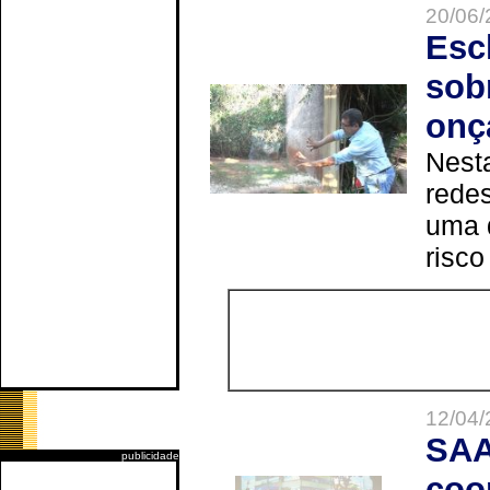
20/06/
Esc
sob
onç
Nesta
redes
uma 
risco
12/04/
SAA
publicidade
coo