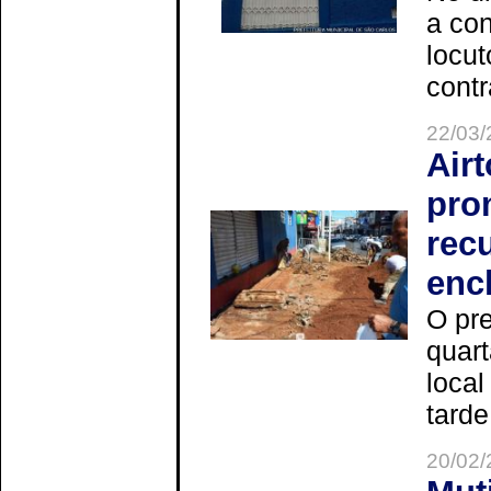
a co
locut
contr
22/03/
Air
pro
rec
enc
O pre
quart
local
tarde
20/02/