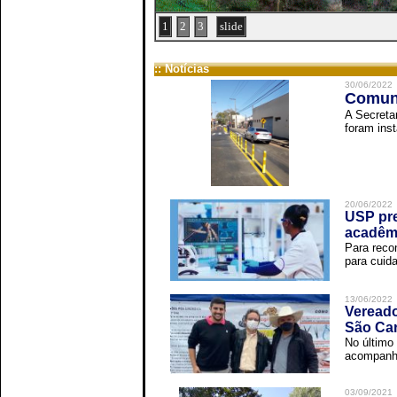
1
2
3
slide
:: Notícias
30/06/2022
Comuni
A Secreta
foram inst
20/06/2022
USP pre
acadêm
Para reco
para cuida
13/06/2022
Vereado
São Car
No último 
acompanha
03/09/2021