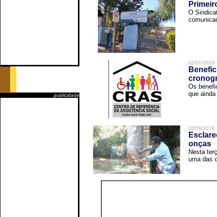
Primeir
O Sindica
comunicad
02/01/2019
Benefic
cronog
Os benefi
que ainda 
publicidade
20/06/2018
Esclare
onças
Nesta terç
uma das o