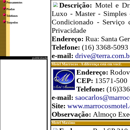
Pensamentos
Descrição:
Motel e Dr
Piadas
Luxo - Master - Simples 
Telefones
Condicionado - Serviço
Torpedos
Privacidade
Endereço:
Rua: Santa Gert
Telefone:
(16) 3368-5093
e-mail:
drive@terra.com.b
publicidade
Motel Marrocos - A diferença está em você.
Endereço:
Rodov
CEP:
13571-500
Telefone:
(16)33
e-mail:
saocarlos@marroc
Site:
www.marrocosmotel.
Observação:
Almoço Execu
Motel Maxims