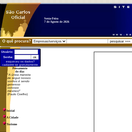
Sexta-Feira
7 de Agosto de 2026
O quê procura?
Usuário:
Senha:
esqueceu os dados?
cadastre-se gratuitamente
Pensamento
do dia:
"
A única maneira
de seguir nossos
sonhos é sendo
generoso
conosco
mesmos!
"
(Paulo Coelho)
Inicial
A Cidade
Turismo