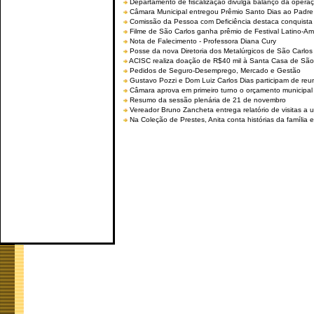
Departamento de fiscalização divulga balanço da opera
Câmara Municipal entregou Prêmio Santo Dias ao Padre 
Comissão da Pessoa com Deficiência destaca conquista d
Filme de São Carlos ganha prêmio de Festival Latino-Am
Nota de Falecimento - Professora Diana Cury
Posse da nova Diretoria dos Metalúrgicos de São Carlo
ACISC realiza doação de R$40 mil à Santa Casa de São
Pedidos de Seguro-Desemprego, Mercado e Gestão
Gustavo Pozzi e Dom Luiz Carlos Dias participam de re
Câmara aprova em primeiro turno o orçamento municipal
Resumo da sessão plenária de 21 de novembro
Vereador Bruno Zancheta entrega relatório de visitas a 
Na Coleção de Prestes, Anita conta histórias da família e