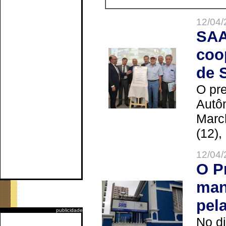
12/04/
SAA
coo
de 
O pre
Autô
Marc
(12),
12/04/
O P
man
pel
publicidade
No d