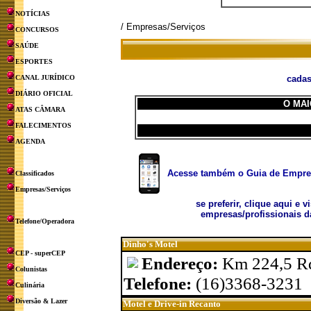
NOTÍCIAS
/ Empresas/Serviços
CONCURSOS
SAÚDE
ESPORTES
CANAL JURÍDICO
cadas
DIÁRIO OFICIAL
O MAI
ATAS CÂMARA
FALECIMENTOS
AGENDA
Acesse também o Guia de Empresa
Classificados
Empresas/Serviços
se preferir, clique aqui e v
empresas/profissionais d
Telefone/Operadora
Dinho's Motel
CEP - superCEP
Endereço:
Km 224,5 Rd
Colunistas
Telefone:
(16)3368-3231
Culinária
Diversão & Lazer
Motel e Drive-in Recanto