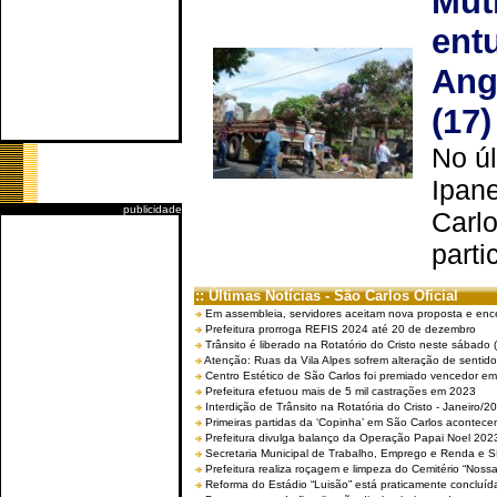
Mut
ent
Ang
(17)
No úl
Ipan
publicidade
Carlo
parti
:: Últimas Notícias - São Carlos Oficial
Em assembleia, servidores aceitam nova proposta e enc
Prefeitura prorroga REFIS 2024 até 20 de dezembro
Trânsito é liberado na Rotatório do Cristo neste sábado 
Atenção: Ruas da Vila Alpes sofrem alteração de sentido 
Centro Estético de São Carlos foi premiado vencedor em 
Prefeitura efetuou mais de 5 mil castrações em 2023
Interdição de Trânsito na Rotatória do Cristo - Janeiro/2
Primeiras partidas da ‘Copinha’ em São Carlos acontecem
Prefeitura divulga balanço da Operação Papai Noel 202
Secretaria Municipal de Trabalho, Emprego e Renda e
Prefeitura realiza roçagem e limpeza do Cemitério “No
Reforma do Estádio “Luisão” está praticamente concluíd