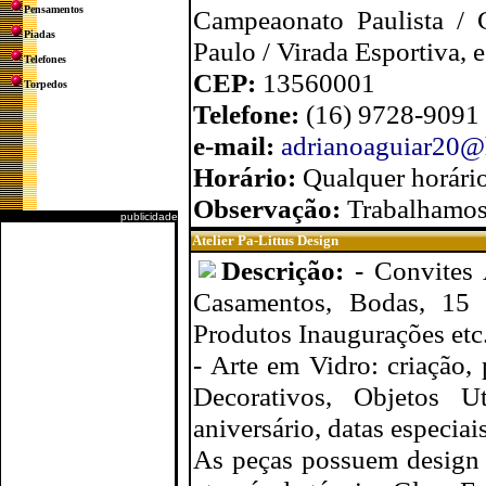
Pensamentos
Campeaonato Paulista / 
Piadas
Paulo / Virada Esportiva, 
Telefones
CEP:
13560001
Torpedos
Telefone:
(16) 9728-9091
e-mail:
adrianoaguiar20@
Horário:
Qualquer horári
Observação:
Trabalhamos
publicidade
Atelier Pa-Littus Design
Descrição:
- Convites 
Casamentos, Bodas, 15 
Produtos Inaugurações etc
- Arte em Vidro: criação,
Decorativos, Objetos Ut
aniversário, datas especiais
As peças possuem design 