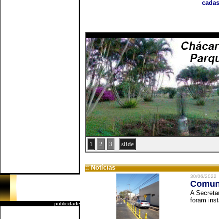
cadas
1
2
3
slide
:: Notícias
30/06/2022
Comuni
A Secreta
foram inst
publicidade