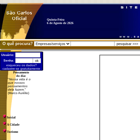
Quinta-Feira
6 de Agosto de 2026
O quê procura?
Usuário:
Senha:
esqueceu os dados?
cadastre-se gratuitamente
Pensamento
do dia:
"
Nossa vida é o
que nossos
pensamentos
dela fazem.
"
(Marco Aurélio)
Inicial
A Cidade
Turismo