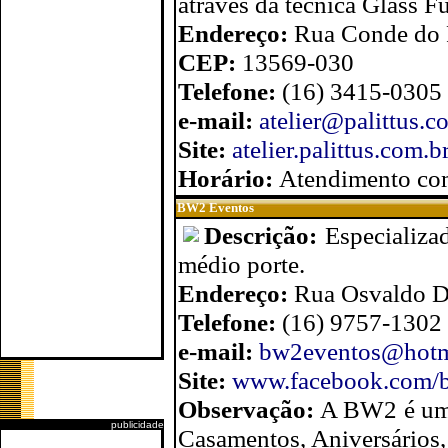
através da técnica Glass F
Endereço:
Rua Conde do P
CEP:
13569-030
Telefone:
(16) 3415-0305
e-mail:
atelier@palittus.c
Site:
atelier.palittus.com.b
Horário:
Atendimento co
BW2 Eventos
Descrição:
Especializa
médio porte.
Endereço:
Rua Osvaldo D
Telefone:
(16) 9757-1302
e-mail:
bw2eventos@hotm
Site:
www.facebook.com/
Observação:
A BW2 é uma
publicidade
Casamentos, Aniversários, 