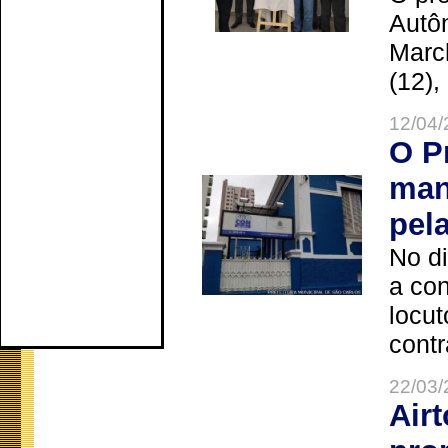
Autô
Marc
(12),
12/04/
O P
man
pel
No d
a co
locut
contr
22/03/
Air