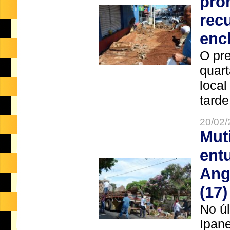
pro
rec
enc
O pre
quart
local
tarde
20/02/
Mut
ent
Ang
(17)
No úl
Ipan