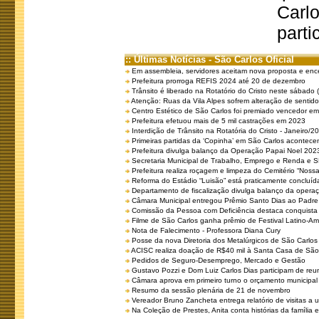
Carlo
parti
:: Últimas Notícias - São Carlos Oficial
Em assembleia, servidores aceitam nova proposta e enc
Prefeitura prorroga REFIS 2024 até 20 de dezembro
Trânsito é liberado na Rotatório do Cristo neste sábado 
Atenção: Ruas da Vila Alpes sofrem alteração de sentido 
Centro Estético de São Carlos foi premiado vencedor em 
Prefeitura efetuou mais de 5 mil castrações em 2023
Interdição de Trânsito na Rotatória do Cristo - Janeiro/2
Primeiras partidas da ‘Copinha’ em São Carlos acontecem
Prefeitura divulga balanço da Operação Papai Noel 202
Secretaria Municipal de Trabalho, Emprego e Renda e
Prefeitura realiza roçagem e limpeza do Cemitério “No
Reforma do Estádio “Luisão” está praticamente concluíd
Departamento de fiscalização divulga balanço da opera
Câmara Municipal entregou Prêmio Santo Dias ao Padre 
Comissão da Pessoa com Deficiência destaca conquista d
Filme de São Carlos ganha prêmio de Festival Latino-Am
Nota de Falecimento - Professora Diana Cury
Posse da nova Diretoria dos Metalúrgicos de São Carlo
ACISC realiza doação de R$40 mil à Santa Casa de São
Pedidos de Seguro-Desemprego, Mercado e Gestão
Gustavo Pozzi e Dom Luiz Carlos Dias participam de re
Câmara aprova em primeiro turno o orçamento municipal
Resumo da sessão plenária de 21 de novembro
Vereador Bruno Zancheta entrega relatório de visitas a 
Na Coleção de Prestes, Anita conta histórias da família e