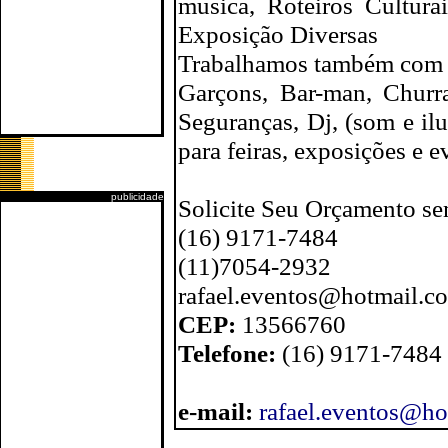
musica, Roteiros Cultura
Exposição Diversas
Trabalhamos também com u
Garçons, Bar-man, Churra
Seguranças, Dj, (som e il
para feiras, exposições e e
publicidade
Solicite Seu Orçamento 
(16) 9171-7484
(11)7054-2932
rafael.eventos@hotmail.c
CEP:
13566760
Telefone:
(16) 9171-7484
e-mail:
rafael.eventos@ho