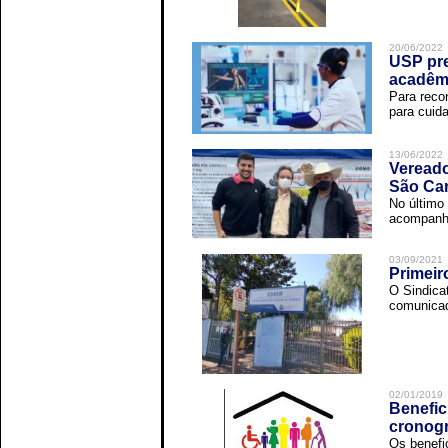
20/06/2022
USP pre
acadêm
Para reco
para cuida
13/06/2022
Vereado
São Car
No último 
acompanha
03/09/2021
Primeir
O Sindica
comunicad
02/01/2019
Benefic
cronog
Os benefi