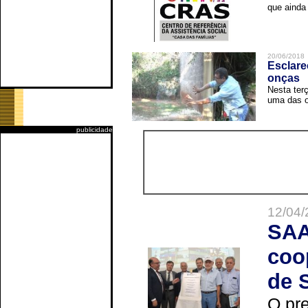
que ainda 
20/06/2018
Esclare
onças
Nesta terç
uma das o
publicidade
12/04/
SAA
coo
de 
O pre