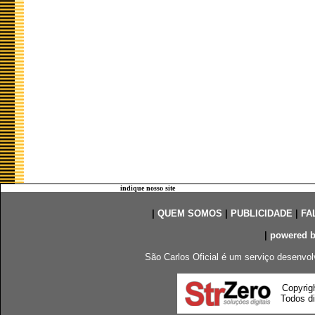
indique nosso site
|
QUEM SOMOS
|
PUBLICIDADE
|
FA
|
powered 
São Carlos Oficial é um serviço desenvol
Copyrig
Todos di