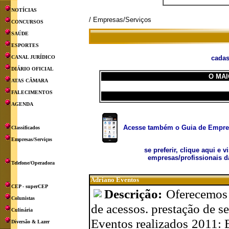
NOTÍCIAS
/ Empresas/Serviços
CONCURSOS
SAÚDE
ESPORTES
CANAL JURÍDICO
cadas
DIÁRIO OFICIAL
O MAI
ATAS CÂMARA
FALECIMENTOS
AGENDA
Acesse também o Guia de Empresa
Classificados
Empresas/Serviços
se preferir, clique aqui e v
empresas/profissionais d
Telefone/Operadora
Adriano Eventos
CEP - superCEP
Descrição:
Oferecemos 
Colunistas
de acessos. prestação de s
Culinária
Eventos realizados 2011: B
Diversão & Lazer