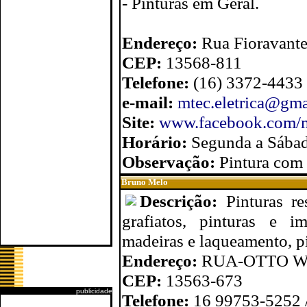
- Pinturas em Geral.
Endereço:
Rua Fioravante
CEP:
13568-811
Telefone:
(16) 3372-4433 
e-mail:
mtec.eletrica@gm
Site:
www.facebook.com/
Horário:
Segunda a Sábad
Observação:
Pintura com 
Bruno Melo
Descrição:
Pinturas re
grafiatos, pinturas e i
madeiras e laqueamento, pi
Endereço:
RUA-OTTO W
CEP:
13563-673
publicidade
Telefone:
16 99753-5252 