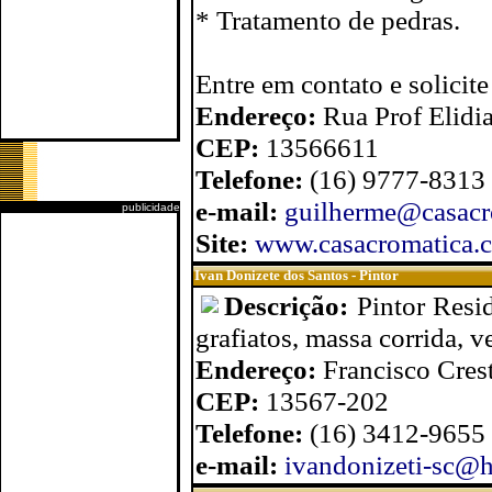
* Tratamento de pedras.
Entre em contato e solicit
Endereço:
Rua Prof Elidi
CEP:
13566611
Telefone:
(16) 9777-8313
e-mail:
guilherme@casacr
publicidade
Site:
www.casacromatica.
Ivan Donizete dos Santos - Pintor
Descrição:
Pintor Resid
grafiatos, massa corrida, v
Endereço:
Francisco Cres
CEP:
13567-202
Telefone:
(16) 3412-9655
e-mail:
ivandonizeti-sc@