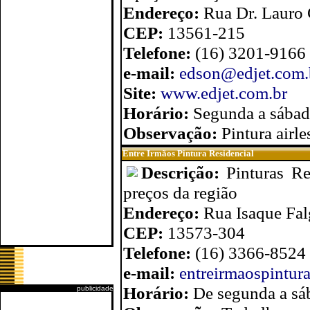
Endereço:
Rua Dr. Lauro 
CEP:
13561-215
Telefone:
(16) 3201-9166
e-mail:
edson@edjet.com.
Site:
www.edjet.com.br
Horário:
Segunda a sábad
Observação:
Pintura airle
Entre Irmãos Pintura Residencial
Descrição:
Pinturas Re
preços da região
Endereço:
Rua Isaque Fa
CEP:
13573-304
Telefone:
(16) 3366-8524 e
e-mail:
entreirmaospintur
Horário:
De segunda a sá
publicidade