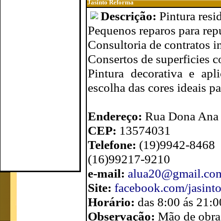
Jasinto Reforma
Descrição:
Pintura resi
Pequenos reparos para rep
Consultoria de contratos i
Consertos de superficies c
Pintura decorativa e apl
escolha das cores ideais pa
Endereço:
Rua Dona Ana P
CEP:
13574031
Telefone:
(19)9942-8468
(16)99217-9210
e-mail:
alua20@gmail.co
Site:
facebook.com/jasint
Horário:
das 8:00 ás 21:0
Observação:
Mão de obra