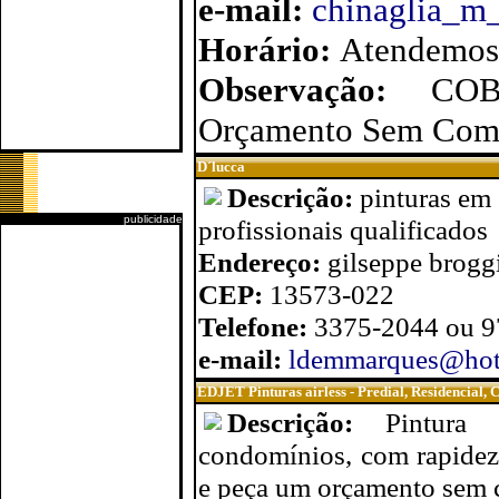
e-mail:
chinaglia_m
Horário:
Atendemos
Observação:
CO
Orçamento Sem Com
D´lucca
Descrição:
pinturas em 
publicidade
profissionais qualificados
Endereço:
gilseppe brogg
CEP:
13573-022
Telefone:
3375-2044 ou 
e-mail:
ldemmarques@hot
EDJET Pinturas airless - Predial, Residencial, 
Descrição:
Pintura 
condomínios, com rapidez,
e peça um orçamento sem