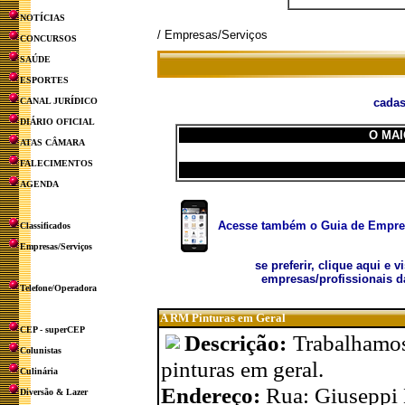
NOTÍCIAS
/ Empresas/Serviços
CONCURSOS
SAÚDE
ESPORTES
CANAL JURÍDICO
cadas
DIÁRIO OFICIAL
O MAI
ATAS CÂMARA
FALECIMENTOS
AGENDA
Acesse também o Guia de Empresa
Classificados
Empresas/Serviços
se preferir, clique aqui e v
empresas/profissionais d
Telefone/Operadora
A RM Pinturas em Geral
CEP - superCEP
Descrição:
Trabalhamos
Colunistas
pinturas em geral.
Culinária
Endereço:
Rua: Giuseppi 
Diversão & Lazer