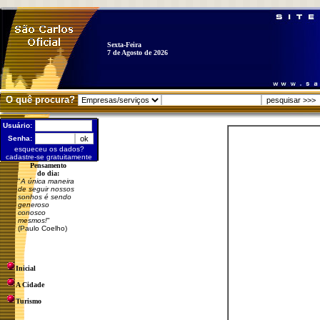
Sexta-Feira
7 de Agosto de 2026
O quê procura?
Usuário:
Senha:
esqueceu os dados?
cadastre-se gratuitamente
Pensamento
do dia:
"
A única maneira
de seguir nossos
sonhos é sendo
generoso
conosco
mesmos!
"
(Paulo Coelho)
Inicial
A Cidade
Turismo