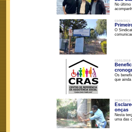
No último 
acompanha
03/09/2021
Primeir
O Sindica
comunicad
02/01/2019
Benefic
cronog
Os benefi
que ainda 
20/06/2018
Esclare
onças
Nesta terç
uma das o