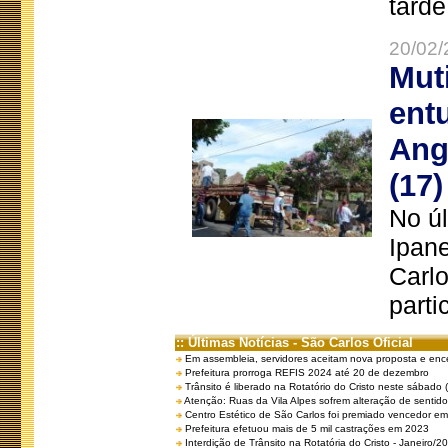
tarde
20/02/
Mut
ent
Ang
(17)
No úl
Ipan
Carlo
parti
:: Últimas Notícias - São Carlos Oficial
Em assembleia, servidores aceitam nova proposta e enc
Prefeitura prorroga REFIS 2024 até 20 de dezembro
Trânsito é liberado na Rotatório do Cristo neste sábado 
Atenção: Ruas da Vila Alpes sofrem alteração de sentido 
Centro Estético de São Carlos foi premiado vencedor em 
Prefeitura efetuou mais de 5 mil castrações em 2023
Interdição de Trânsito na Rotatória do Cristo - Janeiro/2