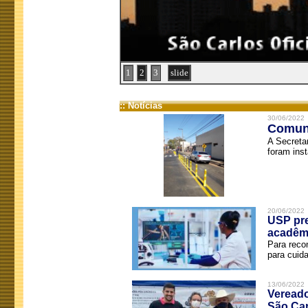
1
2
3
slide
:: Notícias
30/06/2022
Comuni
A Secreta
foram inst
20/06/2022
USP pre
acadêm
Para reco
para cuida
13/06/2022
Vereado
São Car