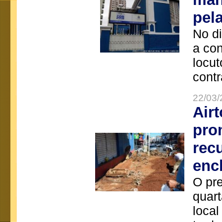
pel
No d
a co
locut
contr
22/03/
Air
pro
rec
enc
O pre
quart
local