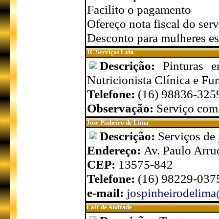
Facilito o pagamento
Ofereço nota fiscal do serv
Desconto para mulheres es
JC Serviços Ltda
Descrição:
Pinturas e
Nutricionista Clínica e Fu
Telefone:
(16) 98836-325
Observação:
Serviço com 
Jose Pinheiro de Lima
Descrição:
Serviços de 
Endereço:
Av. Paulo Arru
CEP:
13575-842
Telefone:
(16) 98229-037
e-mail:
jospinheirodelim
Lair de Andrade