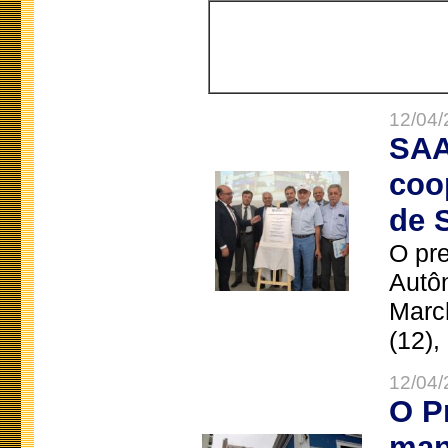
12/04/
SAA
coo
de 
O pre
Autô
Marc
(12),
12/04/
O P
man