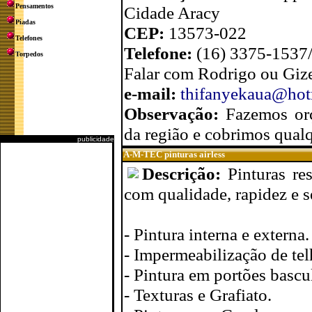
Pensamentos
Cidade Aracy
Piadas
CEP:
13573-022
Telefones
Telefone:
(16) 3375-1537
Torpedos
Falar com Rodrigo ou Giz
e-mail:
thifanyekaua@hot
Observação:
Fazemos or
da região e cobrimos qualq
publicidade
A-M-TEC pinturas airless
Descrição:
Pinturas re
com qualidade, rapidez e s
- Pintura interna e externa.
- Impermeabilização de tel
- Pintura em portões bascul
- Texturas e Grafiato.