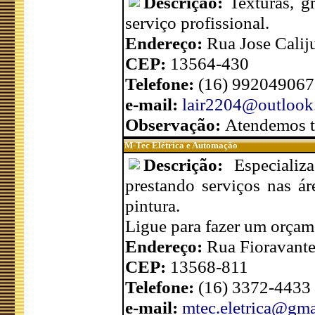
Descrição:
Texturas, gr
serviço profissional.
Endereço:
Rua Jose Caliju
CEP:
13564-430
Telefone:
(16) 99204906
e-mail:
lair2204@outlook
Observação:
Atendemos t
M-Tec Elétrica e Automação
Descrição:
Especiali
prestando serviços nas áre
pintura.
Ligue para fazer um orçam
Endereço:
Rua Fioravante
CEP:
13568-811
Telefone:
(16) 3372-4433
e-mail:
mtec.eletrica@gm