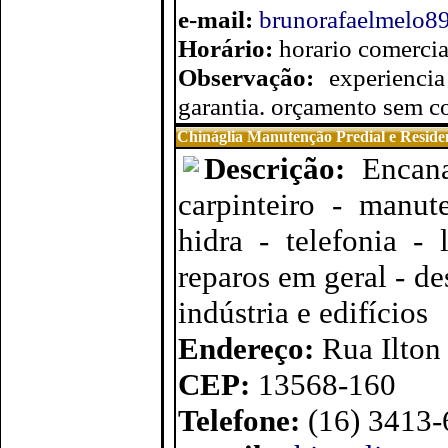
e-mail:
brunorafaelmelo
Horário:
horario comercia
Observação:
experienci
garantia. orçamento sem 
Chináglia Manutenção Predial e Residen
Descrição:
Encana
carpinteiro - manut
hidra - telefonia -
reparos em geral - d
indústria e edifícios
Endereço:
Rua Ilton
CEP:
13568-160
Telefone:
(16) 3413-