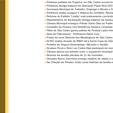
Primeiras partidas da ‘Copinha’ em São Carlos acontecem
Prefeitura divulga balanço da Operação Papai Noel 202
Secretaria Municipal de Trabalho, Emprego e Renda e
Prefeitura realiza roçagem e limpeza do Cemitério “No
Reforma do Estádio “Luisão” está praticamente concluíd
Departamento de fiscalização divulga balanço da opera
Câmara Municipal entregou Prêmio Santo Dias ao Padre 
Comissão da Pessoa com Deficiência destaca conquista d
Filme de São Carlos ganha prêmio de Festival Latino-Am
Nota de Falecimento - Professora Diana Cury
Posse da nova Diretoria dos Metalúrgicos de São Carlo
ACISC realiza doação de R$40 mil à Santa Casa de São
Pedidos de Seguro-Desemprego, Mercado e Gestão
Gustavo Pozzi e Dom Luiz Carlos Dias participam de re
Câmara aprova em primeiro turno o orçamento municipal
Resumo da sessão plenária de 21 de novembro
Vereador Bruno Zancheta entrega relatório de visitas a 
Na Coleção de Prestes, Anita conta histórias da família e