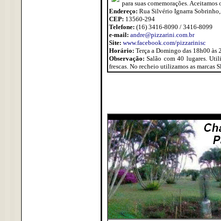
para suas comemorações. Aceitamos os
Endereço:
Rua Silvério Ignarra Sobrinho,
CEP:
13560-294
Telefone:
(16) 3416-8090 / 3416-8099
e-mail:
andre@pizzarini.com.br
Site:
www.facebook.com/pizzarinisc
Horário:
Terça a Domingo das 18h00 às 
Observação:
Salão com 40 lugares. Uti
frescas. No recheio utilizamos as marcas Sk