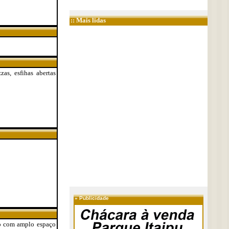
:: Mais lidas
zas, esfihas abertas
»
Publicidade
ão com amplo espaço