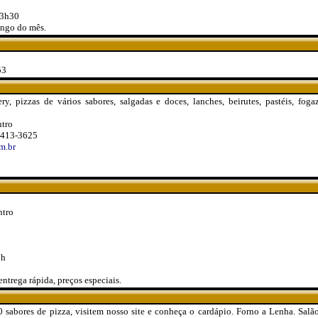
23h30
ngo do mês.
53
, pizzas de vários sabores, salgadas e doces, lanches, beirutes, pastéis, fogaz
ntro
3413-3625
m.br
ntro
3h
entrega rápida, preços especiais.
0 sabores de pizza, visitem nosso site e conheça o cardápio. Forno a Lenha. Sal