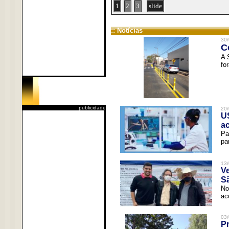
1
2
3
slide
:: Notícias
30/
C
A 
fo
publicidade
20/
U
a
Pa
pa
13/
V
Sã
No
ac
03/
Pr