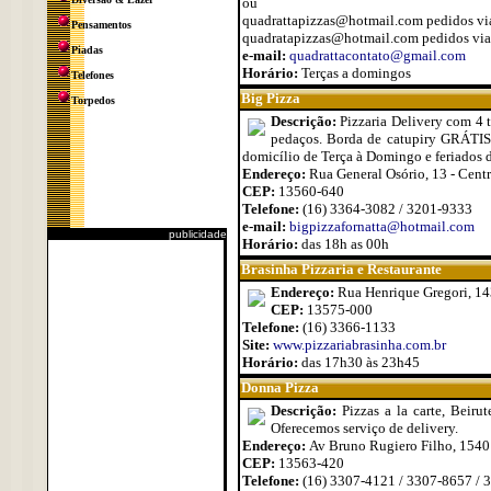
ou
quadrattapizzas@hotmail.com pedidos v
Pensamentos
quadratapizzas@hotmail.com pedidos vi
Piadas
e-mail:
quadrattacontato@gmail.com
Horário:
Terças a domingos
Telefones
Big Pizza
Torpedos
Descrição:
Pizzaria Delivery com 4 
pedaços. Borda de catupiry GRÁTIS 
domicílio de Terça à Domingo e feriados 
Endereço:
Rua General Osório, 13 - Cent
CEP:
13560-640
Telefone:
(16) 3364-3082 / 3201-9333
e-mail:
bigpizzafornatta@hotmail.com
publicidade
Horário:
das 18h as 00h
Brasinha Pizzaria e Restaurante
Endereço:
Rua Henrique Gregori, 143
CEP:
13575-000
Telefone:
(16) 3366-1133
Site:
www.pizzariabrasinha.com.br
Horário:
das 17h30 às 23h45
Donna Pizza
Descrição:
Pizzas a la carte, Beiru
Oferecemos serviço de delivery.
Endereço:
Av Bruno Rugiero Filho, 1540 
CEP:
13563-420
Telefone:
(16) 3307-4121 / 3307-8657 / 