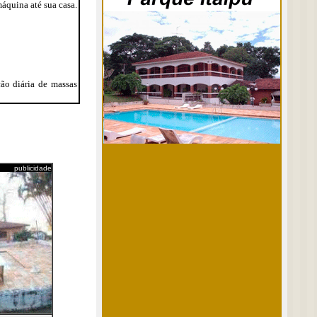
áquina até sua casa.
ão diária de massas
publicidade