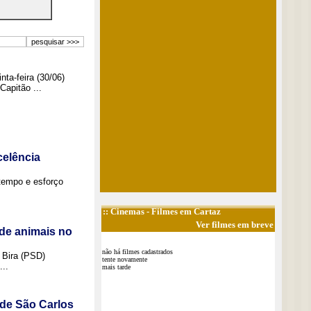
ta-feira (30/06)
Capitão ...
elência
tempo e esforço
::
Cinemas
- Filmes em Cartaz
Ver filmes em breve
de animais no
não há filmes cadastrados
 Bira (PSD)
tente novamente
..
mais tarde
 de São Carlos