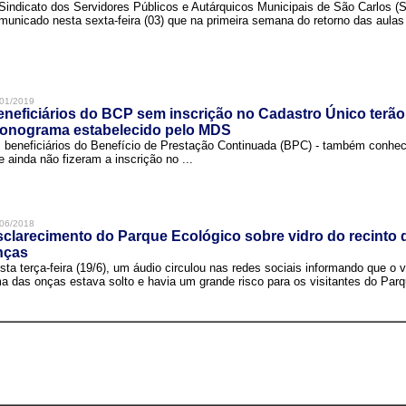
Sindicato dos Servidores Públicos e Autárquicos Municipais de São Carlos 
municado nesta sexta-feira (03) que na primeira semana do retorno das aulas 
01/2019
neficiários do BCP sem inscrição no Cadastro Único terão
ronograma estabelecido pelo MDS
 beneficiários do Benefício de Prestação Continuada (BPC) - também conh
e ainda não fizeram a inscrição no ...
06/2018
clarecimento do Parque Ecológico sobre vidro do recinto
nças
sta terça-feira (19/6), um áudio circulou nas redes sociais informando que o v
a das onças estava solto e havia um grande risco para os visitantes do Parqu