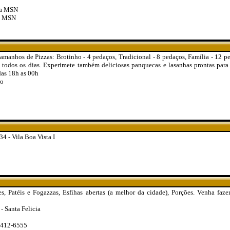
ia MSN
a MSN
tamanhos de Pizzas: Brotinho - 4 pedaços, Tradicional - 8 pedaços, Família - 12 p
todos os dias. Experimete também deliciosas panquecas e lasanhas prontas para
das 18h as 00h
ro
4 - Vila Boa Vista I
tes, Patéis e Fogazzas, Esfihas abertas (a melhor da cidade), Porções. Venha faze
- Santa Felicia
3412-6555