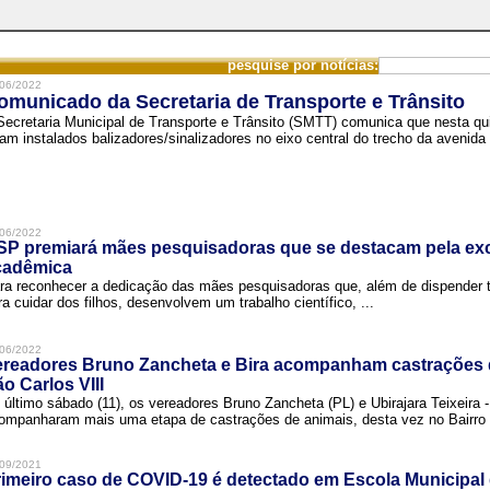
pesquise por notícias:
06/2022
omunicado da Secretaria de Transporte e Trânsito
Secretaria Municipal de Transporte e Trânsito (SMTT) comunica que nesta quin
ram instalados balizadores/sinalizadores no eixo central do trecho da avenida 
06/2022
SP premiará mães pesquisadoras que se destacam pela exc
cadêmica
ra reconhecer a dedicação das mães pesquisadoras que, além de dispender 
ra cuidar dos filhos, desenvolvem um trabalho científico, ...
06/2022
ereadores Bruno Zancheta e Bira acompanham castrações 
o Carlos VIII
 último sábado (11), os vereadores Bruno Zancheta (PL) e Ubirajara Teixeira -
ompanharam mais uma etapa de castrações de animais, desta vez no Bairro .
09/2021
imeiro caso de COVID-19 é detectado em Escola Municipal