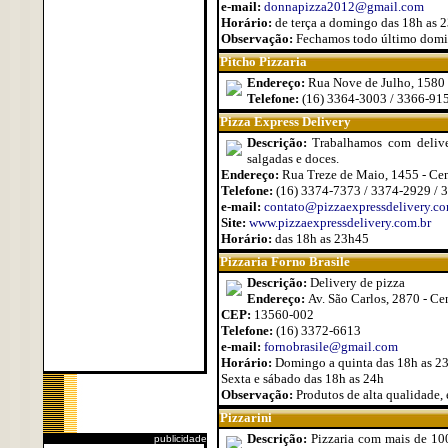
e-mail:
donnapizza2012@gmail.com
Horário:
de terça a domingo das 18h as 
Observação:
Fechamos todo último domi
Pitcho Pizzaria
Endereço:
Rua Nove de Julho, 1580
Telefone:
(16) 3364-3003 / 3366-91
Pizza Express Delivery
Descrição:
Trabalhamos com delivery
salgadas e doces.
Endereço:
Rua Treze de Maio, 1455 - Ce
Telefone:
(16) 3374-7373 / 3374-2929 / 
e-mail:
contato@pizzaexpressdelivery.co
Site:
www.pizzaexpressdelivery.com.br
Horário:
das 18h as 23h45
Pizzaria Forno Brasile
Descrição:
Delivery de pizza
Endereço:
Av. São Carlos, 2870 - Ce
CEP:
13560-002
Telefone:
(16) 3372-6613
e-mail:
fornobrasile@gmail.com
Horário:
Domingo a quinta das 18h as 2
Sexta e sábado das 18h as 24h
Observação:
Produtos de alta qualidade, 
Pizzarini
Descrição:
Pizzaria com mais de 10
publicidade