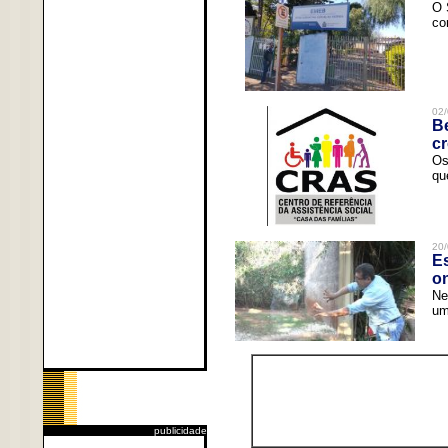
O 
co
02/
Be
c
Os
qu
20/
Es
o
Ne
um
publicidade