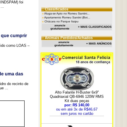
(SINDSPAM) foi
...
:: Classificados
Aluga-se Apto no Romeu Santini...
Apartamento Romeu Santini (Bot...
Chácara no Parque Itaipu
anuncie
+ MAIS CLASSIFICADOS
gratuitamente
 que cumprir
:: Animais Perdidos/Achados
anuncie
+ MAIS ANÚNCIOS
ecido como LOAS –
gratuitamente
 de uma das
idro do recinto de
e ...