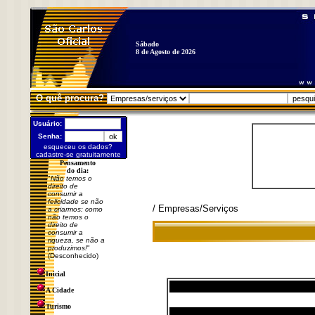
Sábado
8 de Agosto de 2026
O quê procura?
Usuário:
Senha:
esqueceu os dados?
cadastre-se gratuitamente
Pensamento
do dia:
"
Não temos o
direito de
consumir a
felicidade se não
/ Empresas/Serviços
a criarmos: como
não temos o
direito de
consumir a
riqueza, se não a
produzimos!
"
(Desconhecido)
Inicial
A Cidade
Turismo