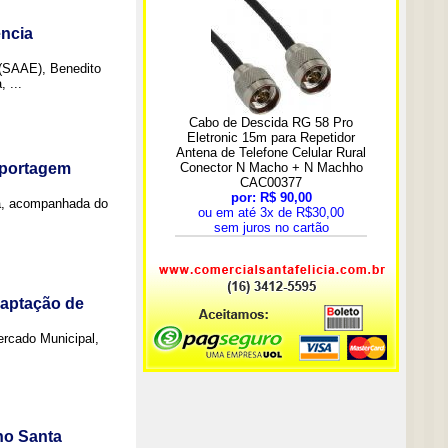
ncia
 (SAAE), Benedito
 ...
eportagem
a, acompanhada do
captação de
Mercado Municipal,
no Santa