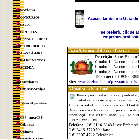
NOTÍCIAS
CONCURSOS
Acesse também o Guia de 
SAÚDE
se preferir, clique 
ESPORTES
empresas/profissio
CANAL JURÍDICO
DIÁRIO OFICIAL
Pizza Artesanal Delivery - Pizzaria
ATAS CÂMARA
Descrição:
Super Promoção
FALECIMENTOS
Combo 1 - Na compra de 1
Combo 2 - Na compra de 1
AGENDA
Combo 3 - Na compra de 2 
Telefone:
(16) 99306-389
Site:
www.facebook.com/pizzaartesanalsc
Classificados
A Quadratta Fast Food
Empresas/Serviços
Descrição:
Todas pizzas quadradas,
trabalhamos com o que há de melhor, 
Telefone/Operadora
Também trabalhamos com sucos 500 ml de 
Batatas recheadas com qualquer sabor do 
Endereço:
Rua Miguel João, 187 - Jd. Ce
CEP - superCEP
CEP:
13562-180
Telefone:
(16) 3116-3848 Livre Embratel
Colunistas
(16) 3416-5720 Net fone
Culinária
(16) 3307-4712 Telefõnica
Diversão & Lazer