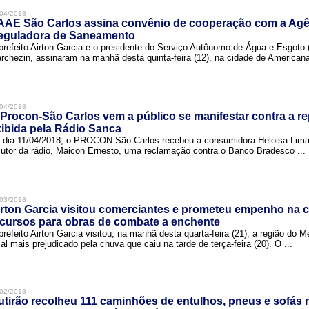
04/2018
AAE São Carlos assina convênio de cooperação com a Agê
eguladora de Saneamento
prefeito Airton Garcia e o presidente do Serviço Autônomo de Água e Esgoto
rchezin, assinaram na manhã desta quinta-feira (12), na cidade de Americana,
04/2018
Procon-São Carlos vem a público se manifestar contra a r
ibida pela Rádio Sanca
 dia 11/04/2018, o PROCON-São Carlos recebeu a consumidora Heloisa Lim
cutor da rádio, Maicon Ernesto, uma reclamação contra o Banco Bradesco ...
03/2018
rton Garcia visitou comerciantes e prometeu empenho na 
cursos para obras de combate a enchente
prefeito Airton Garcia visitou, na manhã desta quarta-feira (21), a região do 
cal mais prejudicado pela chuva que caiu na tarde de terça-feira (20). O ...
02/2018
tirão recolheu 111 caminhões de entulhos, pneus e sofás 