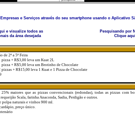
Empresas e Serviços através do seu smartphone usando o Aplicativo Sã
aqui e visualize todos as
Pesquisando por N
nais da área desejada
Clique aqu
 de 2ª a 5ª Feira
 pizza + R$3,00 leva um Kuat 2L
 pizza + R$5,00 leva um Brotinho de Chocolate
pizzas + R$15,00 leva 1 Kuat e 1 Pizza de Chocolate
9
 25% maiores que as pizzas convencionais (redondas), todas as pizzas com bor
requeijão Scala, farinha Anaconda, Sadia, Perdigão e outros.
polpa naturais e vinhos 900 ml.
cardápio, preço único.
ntenário