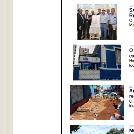
12/
S
R
O 
Ma
12/
O 
ex
No
lo
22/
Ai
re
O 
lo
20/
Mu