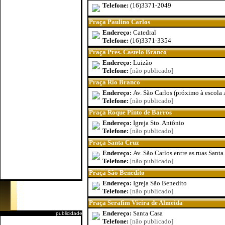
Telefone:
(16)3371-2049
Praça Paulino Carlos
Endereço:
Catedral
Telefone:
(16)3371-3354
Praça Pres. Castelo Branco
Endereço:
Luizão
Telefone:
[não publicado]
Praça Rio Branco
Endereço:
Av. São Carlos (próximo à escola
Telefone:
[não publicado]
Praça Roque Pinto de Barros
Endereço:
Igreja Sto. Antônio
Telefone:
[não publicado]
Praça Santa Cruz
Endereço:
Av. São Carlos entre as ruas Sant
Telefone:
[não publicado]
Praça São Benedito
Endereço:
Igreja São Benedito
Telefone:
[não publicado]
Praça Serafim Vieira de Almeida
Endereço:
Santa Casa
publicidade
Telefone:
[não publicado]