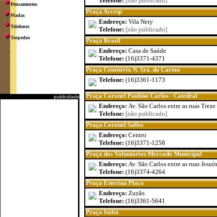
Telefone:
[não publicado]
Pensamentos
Praça Arcesp
Piadas
Endereço:
Vila Nery
Telefones
Telefone:
[não publicado]
Torpedos
Praça Brasil
Endereço:
Casa de Saúde
Telefone:
(16)3371-4371
Praça Cemitério N. Sra. do Carmo
Telefone:
(16)3361-1173
Praça Coronel Paulino Carlos - Catedral
publicidade
Endereço:
Av. São Carlos entre as ruas Trez
Telefone:
[não publicado]
Praça Coronel Salles
Endereço:
Centro
Telefone:
(16)3371-1258
Praça dos Voluntários Mercado Municipal
Endereço:
Av. São Carlos entre as ruas Jesu
Telefone:
(16)3374-4264
Praça Esterina Placo
Endereço:
Zuzão
Telefone:
(16)3361-5641
Praça Itália