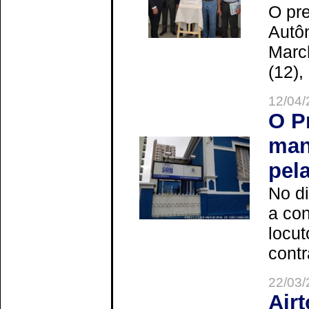
O pre
Autô
Marc
(12),
12/04/
O P
man
pel
No d
a co
locut
contr
22/03/
Air