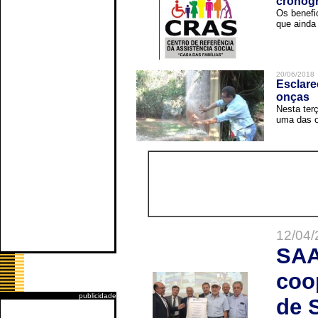
cronog
Os benefi
que ainda 
20/06/2018
Esclare
onças
Nesta terç
uma das o
12/04/
SAA
coo
publicidade
de 