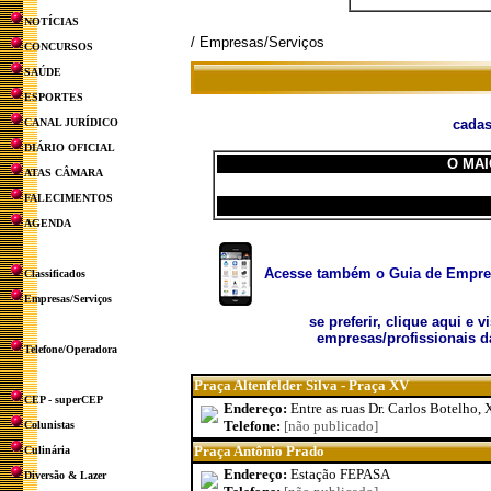
NOTÍCIAS
/ Empresas/Serviços
CONCURSOS
SAÚDE
ESPORTES
CANAL JURÍDICO
cadas
DIÁRIO OFICIAL
O MAI
ATAS CÂMARA
FALECIMENTOS
AGENDA
Acesse também o Guia de Empresa
Classificados
Empresas/Serviços
se preferir, clique aqui e v
empresas/profissionais d
Telefone/Operadora
Praça Altenfelder Silva - Praça XV
CEP - superCEP
Endereço:
Entre as ruas Dr. Carlos Botelho
Telefone:
[não publicado]
Colunistas
Praça Antônio Prado
Culinária
Endereço:
Estação FEPASA
Diversão & Lazer