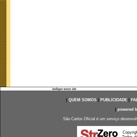
indique nosso site
|
QUEM SOMOS
|
PUBLICIDADE
|
FA
|
powered 
São Carlos Oficial é um serviço desenvol
Copyrig
Todos di