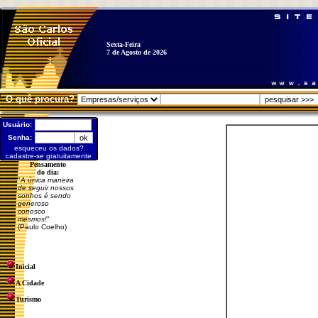
Sexta-Feira
7 de Agosto de 2026
O quê procura?
Usuário:
Senha:
esqueceu os dados?
cadastre-se gratuitamente
Pensamento
do dia:
"
A única maneira
de seguir nossos
sonhos é sendo
generoso
conosco
mesmos!
"
(Paulo Coelho)
Inicial
A Cidade
Turismo