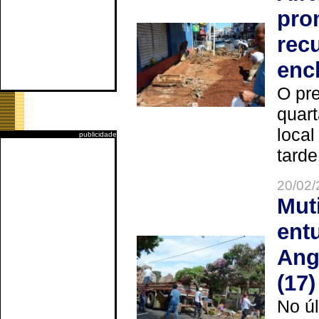
pro
rec
enc
O pre
quart
local
publicidade
tarde
20/02/
Mut
ent
Ang
(17)
No úl