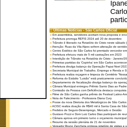
Ipan
Carlo
parti
:: Últimas Notícias - São Carlos Oficial
Em assembleia, servidores aceitam nova proposta e enc
Prefeitura prorroga REFIS 2024 até 20 de dezembro
Trânsito é liberado na Rotatório do Cristo neste sábado 
Atenção: Ruas da Vila Alpes sofrem alteração de sentido 
Centro Estético de São Carlos foi premiado vencedor em 
Prefeitura efetuou mais de 5 mil castrações em 2023
Interdição de Trânsito na Rotatória do Cristo - Janeiro/2
Primeiras partidas da ‘Copinha’ em São Carlos acontecem
Prefeitura divulga balanço da Operação Papai Noel 202
Secretaria Municipal de Trabalho, Emprego e Renda e
Prefeitura realiza roçagem e limpeza do Cemitério “No
Reforma do Estádio “Luisão” está praticamente concluíd
Departamento de fiscalização divulga balanço da opera
Câmara Municipal entregou Prêmio Santo Dias ao Padre 
Comissão da Pessoa com Deficiência destaca conquista d
Filme de São Carlos ganha prêmio de Festival Latino-Am
Nota de Falecimento - Professora Diana Cury
Posse da nova Diretoria dos Metalúrgicos de São Carlo
ACISC realiza doação de R$40 mil à Santa Casa de São
Pedidos de Seguro-Desemprego, Mercado e Gestão
Gustavo Pozzi e Dom Luiz Carlos Dias participam de re
Câmara aprova em primeiro turno o orçamento municipal
Resumo da sessão plenária de 21 de novembro
Vereador Bruno Zancheta entrega relatório de visitas a 