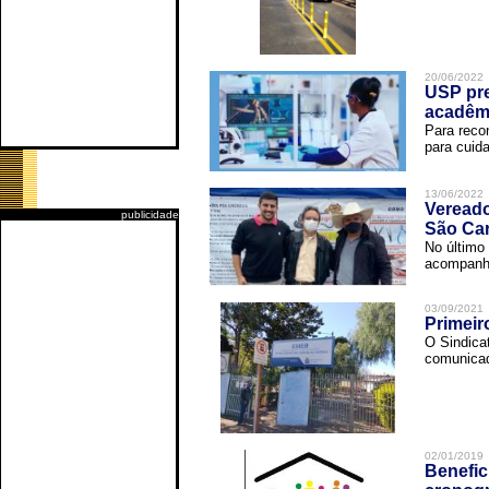
20/06/2022
USP pre
acadêm
Para reco
para cuida
13/06/2022
Vereado
publicidade
São Car
No último 
acompanha
03/09/2021
Primeir
O Sindica
comunicad
02/01/2019
Benefic