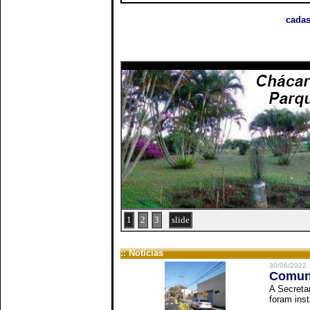
cadas
1
2
3
slide
:: Notícias
30/06/2022
Comuni
A Secreta
foram inst