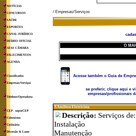
NOTÍCIAS
/ Empresas/Serviços
CONCURSOS
SAÚDE
ESPORTES
CANAL JURÍDICO
cadas
DIÁRIO OFICIAL
O MAI
ATAS CÂMARA
FALECIMENTOS
AGENDA
Acesse também o Guia de Empresa
Classificados
Empresas/Serviços
se preferir, clique aqui e v
empresas/profissionais d
Telefone/Operadora
A Amilton Eletricista
CEP - superCEP
Descrição:
Serviços de:
Colunistas
Instalação
Culinária
Manutenção
Diversão & Lazer