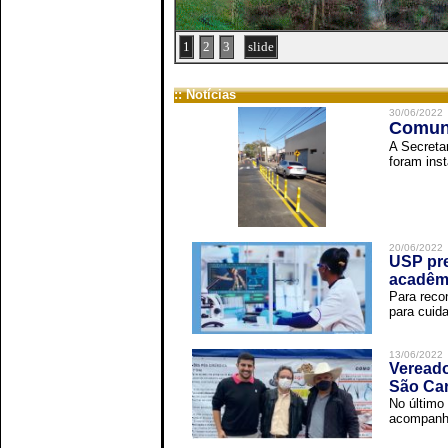
1
2
3
slide
:: Notícias
30/06/2022
Comuni
A Secreta
foram inst
20/06/2022
USP pre
acadêm
Para reco
para cuida
13/06/2022
Vereado
São Car
No último 
acompanha