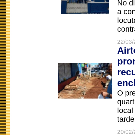
No d
a co
locut
contr
22/03/
Air
pro
rec
enc
O pre
quart
local
tarde
20/02/