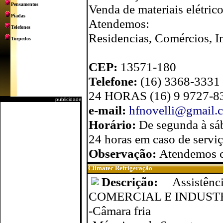
Pensamentos
Venda de materiais elétric
Piadas
Atendemos:
Telefones
Residencias, Comércios, In
Torpedos
CEP:
13571-180
Telefone:
(16) 3368-3331 
24 HORAS (16) 9 9727-8
publicidade
e-mail:
hfnovelli@gmail.
Horário:
De segunda à sá
24 horas em caso de servi
Observação:
Atendemos c
Climatec Refrigeração
Descrição:
Assistê
COMERCIAL E INDUST
-Câmara fria