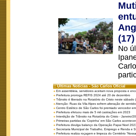
Mut
ent
Ang
(17)
No úl
Ipan
Carlo
parti
:: Últimas Notícias - São Carlos Oficial
Em assembleia, servidores aceitam nova proposta e enc
Prefeitura prorroga REFIS 2024 até 20 de dezembro
Trânsito é liberado na Rotatório do Cristo neste sábado 
Atenção: Ruas da Vila Alpes sofrem alteração de sentido 
Centro Estético de São Carlos foi premiado vencedor em 
Prefeitura efetuou mais de 5 mil castrações em 2023
Interdição de Trânsito na Rotatória do Cristo - Janeiro/2
Primeiras partidas da ‘Copinha’ em São Carlos acontecem
Prefeitura divulga balanço da Operação Papai Noel 202
Secretaria Municipal de Trabalho, Emprego e Renda e
Prefeitura realiza roçagem e limpeza do Cemitério “No