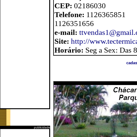
CEP:
02186030
Telefone:
1126365851
1126351656
e-mail:
ttvendas1@gmail
Site:
http://www.tectermic
Horário:
Seg a Sex: Das 
cadas
publicidade