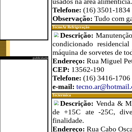
usados na área alimentícia.
Telefone:
(16) 3501-1834
Observação:
Tudo com ga
TecnoAr Refrigeração
Descrição:
Manutenção 
condicionado residencial
máquina de sorvetes de tod
publicidade
Endereço:
Rua Miguel Pet
CEP:
13562-190
Telefone:
(16) 3416-1706
e-mail:
tecno.ar@hotmail
Tectermica
Descrição:
Venda & Mo
de +15C ate -25C, dive
finalidade.
Endereço:
Rua Cabo Osca