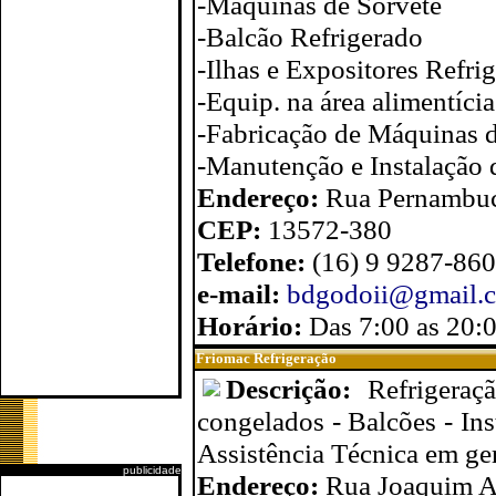
-Máquinas de Sorvete
-Balcão Refrigerado
-Ilhas e Expositores Refri
-Equip. na área alimentíci
-Fabricação de Máquinas d
-Manutenção e Instalação 
Endereço:
Rua Pernambu
CEP:
13572-380
Telefone:
(16) 9 9287-86
e-mail:
bdgodoii@gmail.
Horário:
Das 7:00 as 20:
Friomac Refrigeração
Descrição:
Refrigeraç
congelados - Balcões - Ins
Assistência Técnica em ger
publicidade
Endereço:
Rua Joaquim A. 