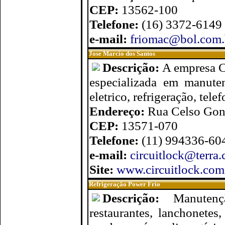
CEP:
13562-100
Telefone:
(16) 3372-6149
e-mail:
friomac@bol.com.
Jose Marcio dos Santos
Descrição:
A empresa C
especializada em manuten
eletrico, refrigeração, telef
Endereço:
Rua Celso Gonç
CEP:
13571-070
Telefone:
(11) 994336-60
e-mail:
circuitlock@terra.
Site:
www.circuitlock.com
Refrigeração Power Frio
Descrição:
Manutenç
restaurantes, lanchonetes