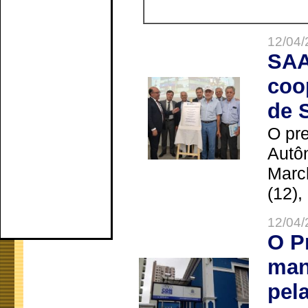
12/04/
SAA
coo
de 
O pre
Autô
Marc
(12),
12/04/
O P
man
pel