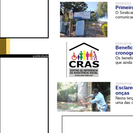
03/09/2021
Primeir
O Sindica
comunicad
02/01/2019
Benefic
cronog
publicidade
Os benefi
que ainda 
20/06/2018
Esclare
onças
Nesta terç
uma das o