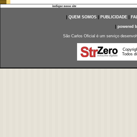
indique nosso site
|
QUEM SOMOS
|
PUBLICIDADE
|
FA
|
powered 
São Carlos Oficial é um serviço desenvol
Copyrig
Todos di