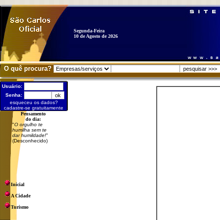
Segunda-Feira
10 de Agosto de 2026
O quê procura?
Usuário:
Senha:
esqueceu os dados?
cadastre-se gratuitamente
Pensamento
do dia:
"
O orgulho te
humilha sem te
dar humildade!
"
(Desconhecido)
Inicial
A Cidade
Turismo