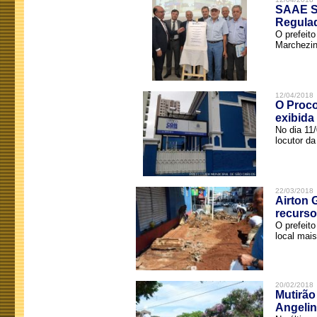
SAAE Sã
Regula
O prefeit
Marchezin
12/04/2018
O Proco
exibida
No dia 11
locutor d
22/03/2018
Airton 
recurso
O prefeito
local mais
20/02/2018
Mutirão
Angelin