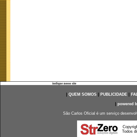
indique nosso site
|
QUEM SOMOS
|
PUBLICIDADE
|
FA
|
powered 
São Carlos Oficial é um serviço desenvol
Copyrig
Todos di