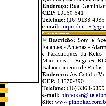
Endereço:
Rua: Geminiano
CEP:
13560-641
Telefone:
(16) 9138-4036
e-mail:
mrproducoes@gma
Pinhokar Acessórios
Descrição:
Som e Aces
Falantes - Antenas - Alar
e Parachoques da Keko -
Marítimas - Engates KG
Balanceamento de Rodas.
Endereço:
Av. Getúlio Var
CEP:
13570-390
Telefone:
(16) 3368-6855
e-mail:
pinhokar@itelefon
Site:
www.pinhokar.com.b