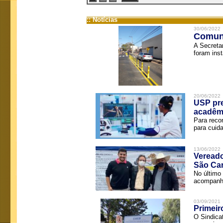
:: Notícias
30/06/2022
Comuni
A Secreta
foram inst
20/06/2022
USP pre
acadêm
Para reco
para cuida
13/06/2022
Vereado
São Car
No último 
acompanha
03/09/2021
Primeir
O Sindica