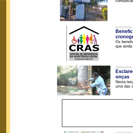
comunicad
02/01/2019
Benefic
cronog
Os benefi
que ainda 
20/06/2018
Esclare
onças
Nesta terç
uma das o
12/04/2018