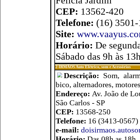
Felícia Jardim
CEP:
13562-420
Telefone:
(16) 3501
Site:
www.vaayus.com
Horário:
De segunda
Sábado das 9h às 13
2-IRMÃOS Auto Elétrico, som e Acessórios
Descrição:
Som, alarme
bico, alternadores, motores 
Endereço:
Av. João de Lo
São Carlos - SP
CEP:
13568-250
Telefone:
16 (3413-0567)
e-mail:
doisirmaos.autos
Horário:
Das 08h as 18h