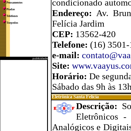
condicionado automot
Pensamentos
Piadas
Endereço:
Av. Brun
Telefones
Felícia Jardim
Torpedos
CEP:
13562-420
Telefone:
(16) 3501
e-mail:
contato@vaa
publicidade
Site:
www.vaayus.co
Horário:
De segunda
Sábado das 9h às 13
Eletrônica Santa Felícia
Descrição:
So
Eletrônicos -
Analógicos e Digitais