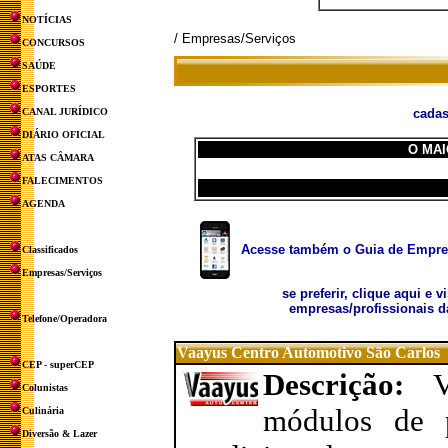
NOTÍCIAS
/ Empresas/Serviços
CONCURSOS
SAÚDE
ESPORTES
CANAL JURÍDICO
cadas
DIÁRIO OFICIAL
O MAI
ATAS CÂMARA
FALECIMENTOS
AGENDA
Acesse também o Guia de Empresa
Classificados
Empresas/Serviços
se preferir, clique aqui e v
empresas/profissionais d
Telefone/Operadora
Vaayus Centro Automotivo São Carlos
CEP - superCEP
Descrição:
Colunistas
módulos de po
Culinária
Diversão & Lazer