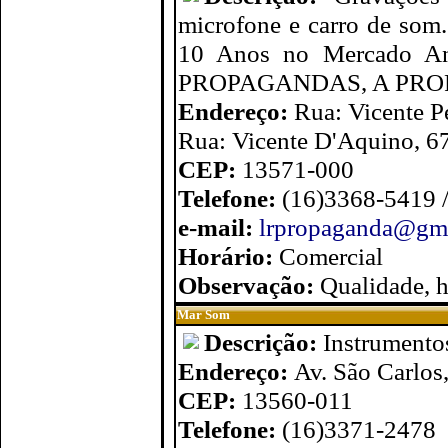
microfone e carro de som
10 Anos no Mercado An
PROPAGANDAS, A PR
Endereço:
Rua: Vicente P
Rua: Vicente D'Aquino, 67 
CEP:
13571-000
Telefone:
(16)3368-5419 
e-mail:
lrpropaganda@gm
Horário:
Comercial
Observação:
Qualidade, 
Mar Som
Descrição:
Instrumento
Endereço:
Av. São Carlos
CEP:
13560-011
Telefone:
(16)3371-2478