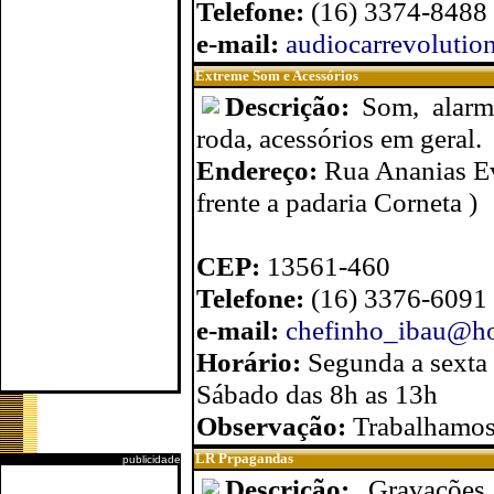
Telefone:
(16) 3374-8488
e-mail:
audiocarrevoluti
Extreme Som e Acessórios
Descrição:
Som, alarme
roda, acessórios em geral.
Endereço:
Rua Ananias Ev
frente a padaria Corneta )
CEP:
13561-460
Telefone:
(16) 3376-6091
e-mail:
chefinho_ibau@ho
Horário:
Segunda a sexta
Sábado das 8h as 13h
Observação:
Trabalhamo
LR Prpagandas
publicidade
Descrição:
Gravações