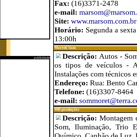
Fax:
(16)3371-2478
e-mail:
marsom@marsom.
Site:
www.marsom.com.br
Horário:
Segunda a sexta
13:00h
Moretti Som
Descrição:
Autos - Som 
publicidade
os tipos de veículos - 
Instalações com técnicos e
Endereço:
Rua: Bento Car
Telefone:
(16)3307-8464
e-mail:
sommoret@terra.c
MR produções
Descrição:
Montagem de
Som, Iluminação, Trio El
Químico, Canhão de Luz, 