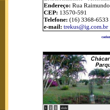
Endereço:
Rua Raimundo C
CEP:
13570-591
Telefone:
(16) 3368-6533
e-mail:
trekus@ig.com.br
cadas
1
2
3
slide