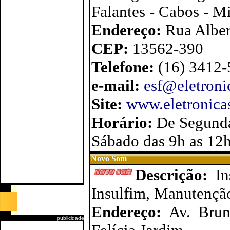
Falantes - Cabos - Mi
Endereço:
Rua Alber
CEP:
13562-390
Telefone:
(16) 3412
e-mail:
esf@eletroni
Site:
www.eletronicas
Horário:
De Segunda
Sábado das 9h as 12
Novo Som
Descrição:
I
Insulfim, Manutençã
Endereço:
Av. Brun
publicidade