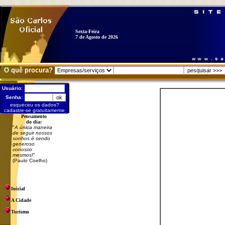
Sexta-Feira
7 de Agosto de 2026
O quê procura?
Usuário:
Senha:
esqueceu os dados?
cadastre-se gratuitamente
Pensamento
do dia:
"
A única maneira
de seguir nossos
sonhos é sendo
generoso
conosco
mesmos!
"
(Paulo Coelho)
Inicial
A Cidade
Turismo