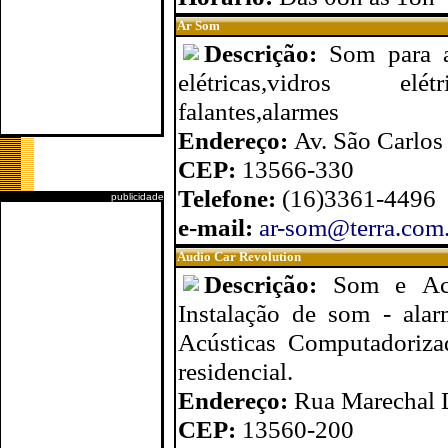
Ar Som
Descrição:
Som para a
elétricas,vidros elétri
falantes,alarmes
Endereço:
Av. São Carlos
CEP:
13566-330
Telefone:
(16)3361-4496
publicidade
e-mail:
ar-som@terra.com
Audio Car Revolution
Descrição:
Som e Ace
Instalação de som - alarm
Acústicas Computadoriza
residencial.
Endereço:
Rua Marechal 
CEP:
13560-200