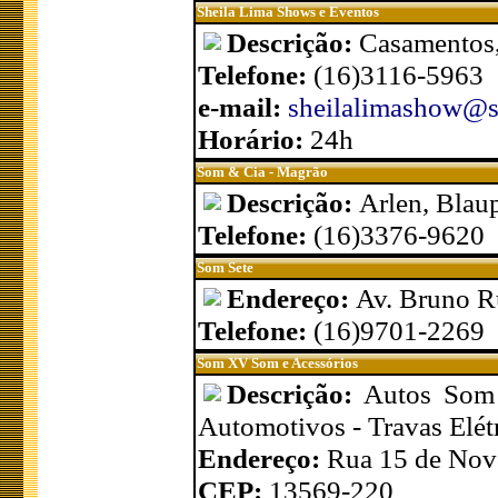
Sheila Lima Shows e Eventos
Descrição:
Casamentos,
Telefone:
(16)3116-5963
e-mail:
sheilalimashow@s
Horário:
24h
Som & Cia - Magrão
Descrição:
Arlen, Blaup
Telefone:
(16)3376-9620
Som Sete
Endereço:
Av. Bruno R
Telefone:
(16)9701-2269
Som XV Som e Acessórios
Descrição:
Autos Som 
Automotivos - Travas Elé
Endereço:
Rua 15 de Nov
CEP:
13569-220