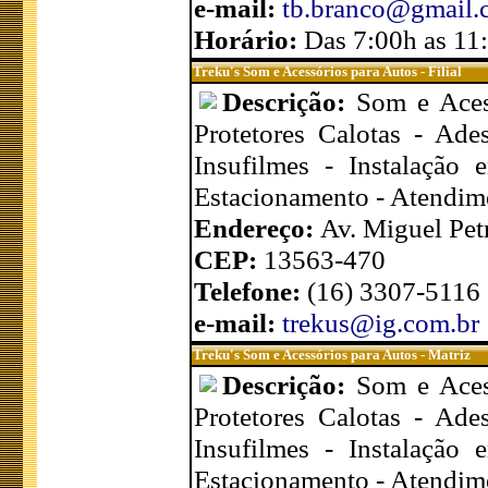
e-mail:
tb.branco@gmail.
Horário:
Das 7:00h as 11
Treku's Som e Acessórios para Autos - Filial
Descrição:
Som e Acess
Protetores Calotas - Ade
Insufilmes - Instalaçã
Estacionamento - Atendim
Endereço:
Av. Miguel Petr
CEP:
13563-470
Telefone:
(16) 3307-5116
e-mail:
trekus@ig.com.br
Treku's Som e Acessórios para Autos - Matriz
Descrição:
Som e Acess
Protetores Calotas - Ade
Insufilmes - Instalaçã
Estacionamento - Atendim