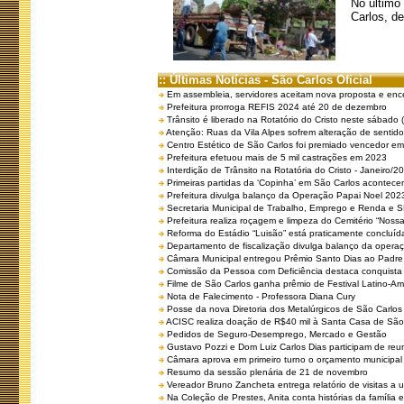
No último
Carlos, de
:: Últimas Notícias - São Carlos Oficial
Em assembleia, servidores aceitam nova proposta e enc
Prefeitura prorroga REFIS 2024 até 20 de dezembro
Trânsito é liberado na Rotatório do Cristo neste sábado 
Atenção: Ruas da Vila Alpes sofrem alteração de sentido 
Centro Estético de São Carlos foi premiado vencedor em 
Prefeitura efetuou mais de 5 mil castrações em 2023
Interdição de Trânsito na Rotatória do Cristo - Janeiro/2
Primeiras partidas da ‘Copinha’ em São Carlos acontecem
Prefeitura divulga balanço da Operação Papai Noel 202
Secretaria Municipal de Trabalho, Emprego e Renda e
Prefeitura realiza roçagem e limpeza do Cemitério “No
Reforma do Estádio “Luisão” está praticamente concluíd
Departamento de fiscalização divulga balanço da opera
Câmara Municipal entregou Prêmio Santo Dias ao Padre 
Comissão da Pessoa com Deficiência destaca conquista d
Filme de São Carlos ganha prêmio de Festival Latino-Am
Nota de Falecimento - Professora Diana Cury
Posse da nova Diretoria dos Metalúrgicos de São Carlo
ACISC realiza doação de R$40 mil à Santa Casa de São
Pedidos de Seguro-Desemprego, Mercado e Gestão
Gustavo Pozzi e Dom Luiz Carlos Dias participam de re
Câmara aprova em primeiro turno o orçamento municipal
Resumo da sessão plenária de 21 de novembro
Vereador Bruno Zancheta entrega relatório de visitas a 
Na Coleção de Prestes, Anita conta histórias da família e