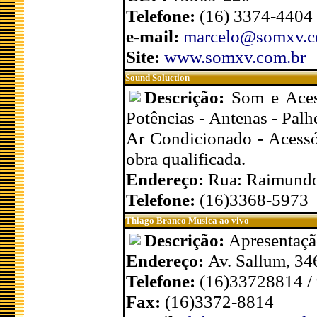
Telefone:
(16) 3374-4404
e-mail:
marcelo@somxv.c
Site:
www.somxv.com.br
Sound Soluction
Descrição:
Som e Aces
Potências - Antenas - Palhe
Ar Condicionado - Acessó
obra qualificada.
Endereço:
Rua: Raimundo 
Telefone:
(16)3368-5973
Thiago Branco Musica ao vivo
Descrição:
Apresentaçã
Endereço:
Av. Sallum, 346
Telefone:
(16)33728814 /
Fax:
(16)3372-8814