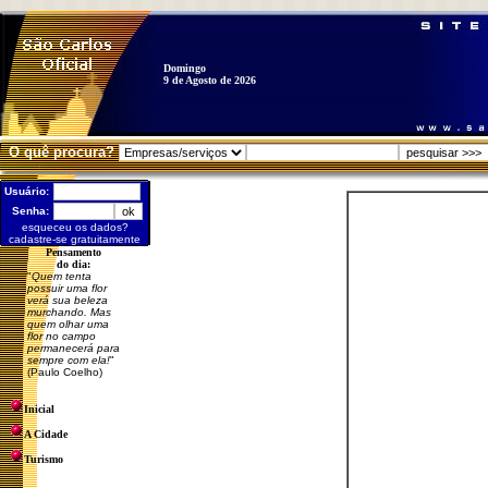
Domingo
9 de Agosto de 2026
O quê procura?
Usuário:
Senha:
esqueceu os dados?
cadastre-se gratuitamente
Pensamento
do dia:
"
Quem tenta
possuir uma flor
verá sua beleza
murchando. Mas
quem olhar uma
flor no campo
permanecerá para
sempre com ela!
"
(Paulo Coelho)
Inicial
A Cidade
Turismo