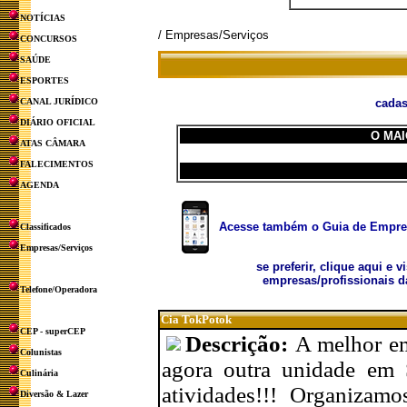
NOTÍCIAS
/ Empresas/Serviços
CONCURSOS
SAÚDE
ESPORTES
CANAL JURÍDICO
cadas
DIÁRIO OFICIAL
O MAI
ATAS CÂMARA
FALECIMENTOS
AGENDA
Acesse também o Guia de Empresa
Classificados
Empresas/Serviços
se preferir, clique aqui e v
empresas/profissionais d
Telefone/Operadora
Cia TokPotok
CEP - superCEP
Descrição:
A melhor em
Colunistas
agora outra unidade em 
Culinária
atividades!!! Organizam
Diversão & Lazer