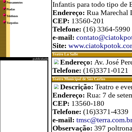
Infantis para todo tipo d
Pensamentos
Piadas
Endereço:
Rua Marechal 
Telefones
CEP:
13560-201
Torpedos
Telefone:
(16) 3364-5990
e-mail:
contato@ciatokpo
Site:
www.ciatokpotok.co
Teatro La Salle
publicidade
Endereço:
Av. José Per
Telefone:
(16)3371-0121
Teatro Municipal de São Carlos
Descrição:
Teatro e eve
Endereço:
Rua: 7 de sete
CEP:
13560-180
Telefone:
(16)3371-4339
e-mail:
tmsc@terra.com.b
Observação:
397 poltron