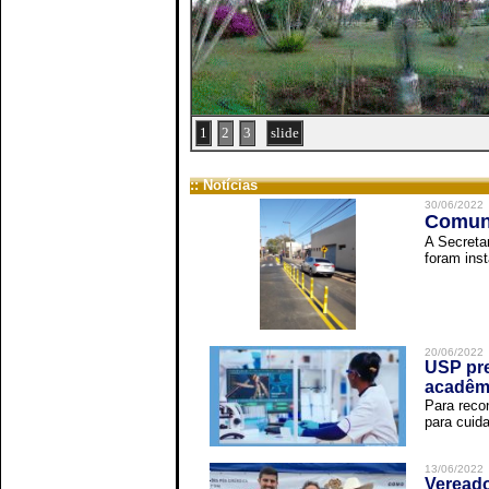
1
2
3
slide
:: Notícias
30/06/2022
Comuni
A Secreta
foram inst
20/06/2022
USP pre
acadêm
Para reco
para cuida
13/06/2022
Vereado