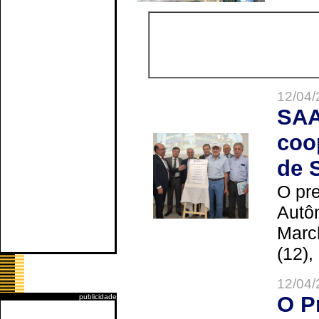
12/04/
SAA
coo
de 
O pre
Autô
Marc
(12),
12/04/
O P
publicidade