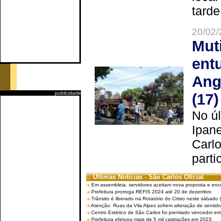
tarde
20/02/
Mut
ent
Ang
publicidade
(17)
No úl
Ipan
Carlo
parti
:: Últimas Notícias - São Carlos Oficial
Em assembleia, servidores aceitam nova proposta e enc
Prefeitura prorroga REFIS 2024 até 20 de dezembro
Trânsito é liberado na Rotatório do Cristo neste sábado 
Atenção: Ruas da Vila Alpes sofrem alteração de sentido 
Centro Estético de São Carlos foi premiado vencedor em 
Prefeitura efetuou mais de 5 mil castrações em 2023