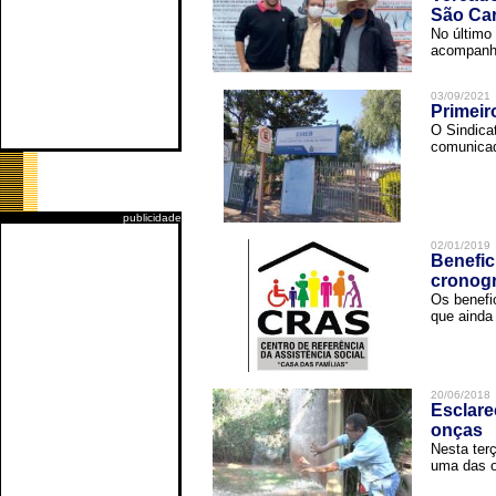
São Car
No último 
acompanha
03/09/2021
Primeir
O Sindica
comunicad
publicidade
02/01/2019
Benefic
cronog
Os benefi
que ainda 
20/06/2018
Esclare
onças
Nesta terç
uma das o