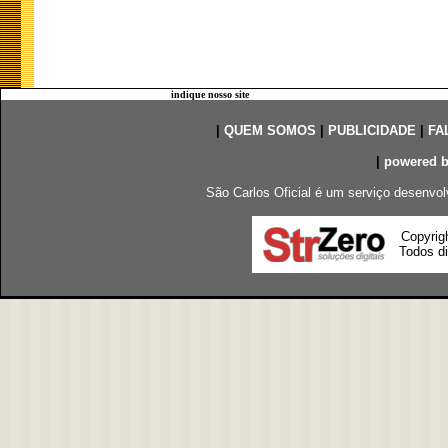
indique nosso site
|
QUEM SOMOS
|
PUBLICIDADE
|
FA
|
powered 
São Carlos Oficial é um serviço desenvol
Copyrig
Todos di