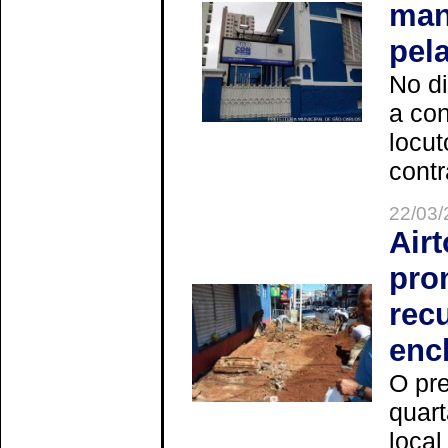
man
pel
No d
a co
locut
contr
22/03/
Air
pro
rec
enc
O pre
quart
local