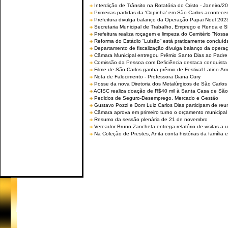
Interdição de Trânsito na Rotatória do Cristo - Janeiro/2
Primeiras partidas da ‘Copinha’ em São Carlos acontecem
Prefeitura divulga balanço da Operação Papai Noel 202
Secretaria Municipal de Trabalho, Emprego e Renda e
Prefeitura realiza roçagem e limpeza do Cemitério “No
Reforma do Estádio “Luisão” está praticamente concluíd
Departamento de fiscalização divulga balanço da opera
Câmara Municipal entregou Prêmio Santo Dias ao Padre 
Comissão da Pessoa com Deficiência destaca conquista d
Filme de São Carlos ganha prêmio de Festival Latino-Am
Nota de Falecimento - Professora Diana Cury
Posse da nova Diretoria dos Metalúrgicos de São Carlo
ACISC realiza doação de R$40 mil à Santa Casa de São
Pedidos de Seguro-Desemprego, Mercado e Gestão
Gustavo Pozzi e Dom Luiz Carlos Dias participam de re
Câmara aprova em primeiro turno o orçamento municipal
Resumo da sessão plenária de 21 de novembro
Vereador Bruno Zancheta entrega relatório de visitas a 
Na Coleção de Prestes, Anita conta histórias da família e