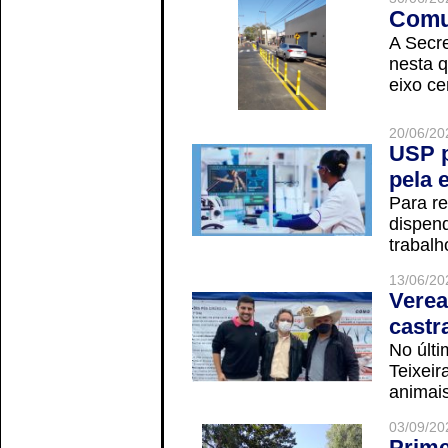
Comun
A Secre
nesta q
eixo ce
20/06/20
USP p
pela 
Para r
dispend
trabalho
13/06/20
Verea
castr
No últi
Teixei
animais
03/09/20
Prime