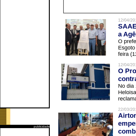
12/04/20
SAAE 
a Agê
O prefe
Esgoto
feira (
12/04/20
O Pro
contr
No dia
Helois
reclama
22/03/20
Airto
empen
publicidade
comba