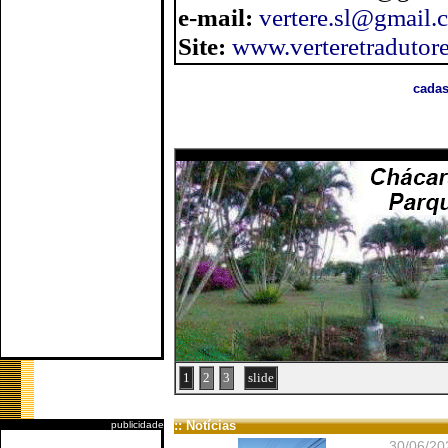
e-mail:
vertere.sl@gmail.
Site:
www.verteretradutor
cadas
1
2
3
slide
:: Notícias
publicidade
30/06/20