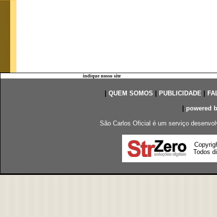
indique nosso site
|
QUEM SOMOS
|
PUBLICIDADE
|
FA
|
powered 
São Carlos Oficial é um serviço desenvol
Copyrig
Todos di