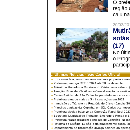
O prefe
região 
caiu na
20/02/20
Mutir
sofás
(17)
No últi
o Prog
partici
:: Últimas Notícias - São Carlos Oficial
Em assembleia, servidores aceitam nova proposta e enc
Prefeitura prorroga REFIS 2024 até 20 de dezembro
Trânsito é liberado na Rotatório do Cristo neste sábado 
Atenção: Ruas da Vila Alpes sofrem alteração de sentido 
Centro Estético de São Carlos foi premiado vencedor em 
Prefeitura efetuou mais de 5 mil castrações em 2023
Interdição de Trânsito na Rotatória do Cristo - Janeiro/2
Primeiras partidas da ‘Copinha’ em São Carlos acontecem
Prefeitura divulga balanço da Operação Papai Noel 202
Secretaria Municipal de Trabalho, Emprego e Renda e
Prefeitura realiza roçagem e limpeza do Cemitério “No
Reforma do Estádio “Luisão” está praticamente concluíd
Departamento de fiscalização divulga balanço da opera