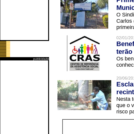
Munic
O Sindi
Carlos
primeir
02/01/20
Benef
terão
Os ben
publicidade
conheci
20/06/20
Escla
recin
Nesta t
que o v
risco p