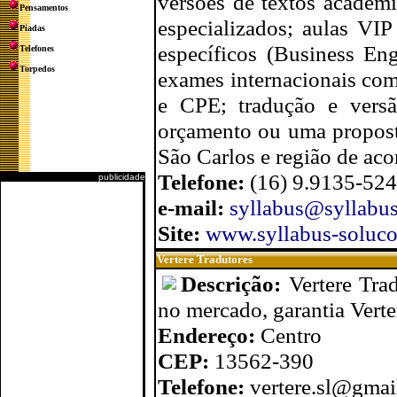
versões de textos acadêmi
Pensamentos
especializados; aulas VIP
Piadas
específicos (Business En
Telefones
Torpedos
exames internacionais c
e CPE; tradução e versã
orçamento ou uma proposta
São Carlos e região de aco
Telefone:
(16) 9.9135-52
publicidade
e-mail:
syllabus@syllabus
Site:
www.syllabus-soluco
Vertere Tradutores
Descrição:
Vertere Tra
no mercado, garantia Verte
Endereço:
Centro
CEP:
13562-390
Telefone:
vertere.sl@gmai