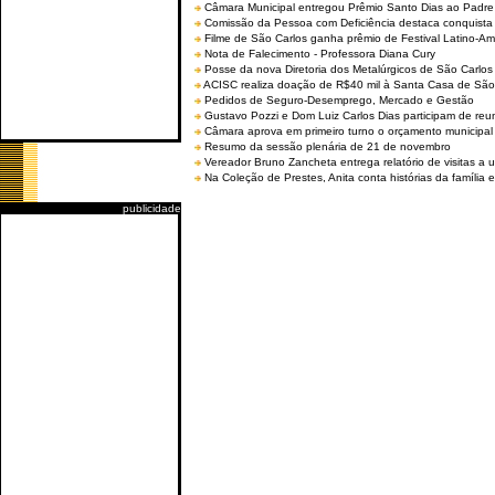
Câmara Municipal entregou Prêmio Santo Dias ao Padre 
Comissão da Pessoa com Deficiência destaca conquista d
Filme de São Carlos ganha prêmio de Festival Latino-Am
Nota de Falecimento - Professora Diana Cury
Posse da nova Diretoria dos Metalúrgicos de São Carlo
ACISC realiza doação de R$40 mil à Santa Casa de São
Pedidos de Seguro-Desemprego, Mercado e Gestão
Gustavo Pozzi e Dom Luiz Carlos Dias participam de re
Câmara aprova em primeiro turno o orçamento municipal
Resumo da sessão plenária de 21 de novembro
Vereador Bruno Zancheta entrega relatório de visitas a 
Na Coleção de Prestes, Anita conta histórias da família e
publicidade