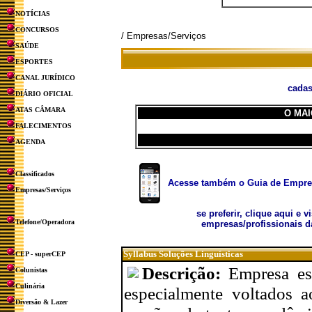
NOTÍCIAS
CONCURSOS
/ Empresas/Serviços
SAÚDE
ESPORTES
CANAL JURÍDICO
cadas
DIÁRIO OFICIAL
ATAS CÂMARA
O MAI
FALECIMENTOS
AGENDA
Classificados
Acesse também o Guia de Empresa
Empresas/Serviços
se preferir, clique aqui e v
Telefone/Operadora
empresas/profissionais d
Syllabus Soluções Linguísticas
CEP - superCEP
Descrição:
Empresa esp
Colunistas
Culinária
especialmente voltados a
Diversão & Lazer