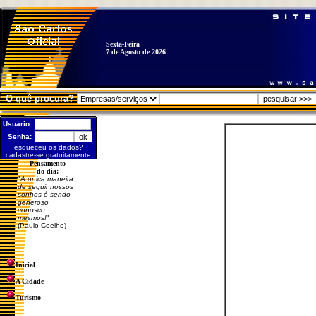
Sexta-Feira
7 de Agosto de 2026
O quê procura?
Usuário:
Senha:
esqueceu os dados?
cadastre-se gratuitamente
Pensamento
do dia:
"
A única maneira
de seguir nossos
sonhos é sendo
generoso
conosco
mesmos!
"
(Paulo Coelho)
Inicial
A Cidade
Turismo