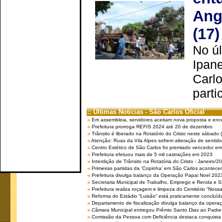
Ang
(17)
No úl
Ipan
Carlo
parti
:: Últimas Notícias - São Carlos Oficial
Em assembleia, servidores aceitam nova proposta e enc
Prefeitura prorroga REFIS 2024 até 20 de dezembro
Trânsito é liberado na Rotatório do Cristo neste sábado 
Atenção: Ruas da Vila Alpes sofrem alteração de sentido 
Centro Estético de São Carlos foi premiado vencedor em 
Prefeitura efetuou mais de 5 mil castrações em 2023
Interdição de Trânsito na Rotatória do Cristo - Janeiro/2
Primeiras partidas da ‘Copinha’ em São Carlos acontecem
Prefeitura divulga balanço da Operação Papai Noel 202
Secretaria Municipal de Trabalho, Emprego e Renda e
Prefeitura realiza roçagem e limpeza do Cemitério “No
Reforma do Estádio “Luisão” está praticamente concluíd
Departamento de fiscalização divulga balanço da opera
Câmara Municipal entregou Prêmio Santo Dias ao Padre 
Comissão da Pessoa com Deficiência destaca conquista d