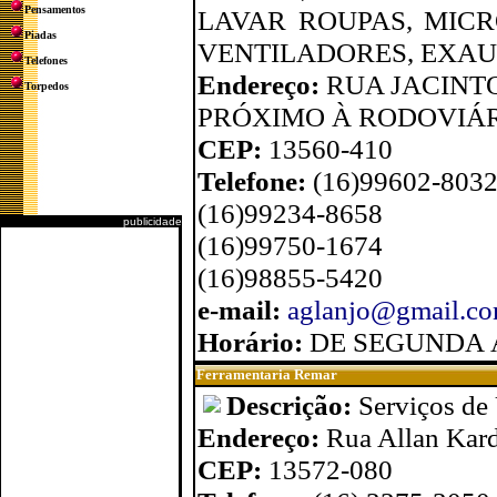
Pensamentos
LAVAR ROUPAS, MIC
Piadas
VENTILADORES, EXAU
Telefones
Endereço:
RUA JACINTO
Torpedos
PRÓXIMO À RODOVIÁ
CEP:
13560-410
Telefone:
(16)99602-803
(16)99234-8658
publicidade
(16)99750-1674
(16)98855-5420
e-mail:
aglanjo@gmail.c
Horário:
DE SEGUNDA Á
Ferramentaria Remar
Descrição:
Serviços de
Endereço:
Rua Allan Kard
CEP:
13572-080