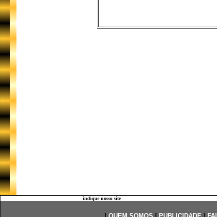
indique nosso site
|
QUEM SOMOS
|
PUBLICIDADE
|
FA