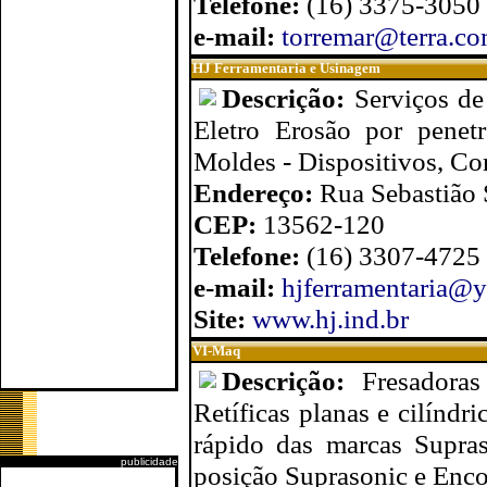
Telefone:
(16) 3375-3050
e-mail:
torremar@terra.co
HJ Ferramentaria e Usinagem
Descrição:
Serviços d
Eletro Erosão por penet
Moldes - Dispositivos, Co
Endereço:
Rua Sebastião 
CEP:
13562-120
Telefone:
(16) 3307-4725
e-mail:
hjferramentaria@
Site:
www.hj.ind.br
VI-Maq
Descrição:
Fresadora
Retíficas planas e cilíndr
rápido das marcas Supras
publicidade
posição Suprasonic e Enco