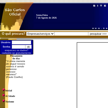
Sexta-Feira
7 de Agosto de 2026
O quê procura?
Usuário:
Senha:
esqueceu os dados?
cadastre-se gratuitamente
Pensamento
do dia:
"
A única maneira
de seguir nossos
sonhos é sendo
generoso
conosco
mesmos!
"
(Paulo Coelho)
Inicial
A Cidade
Turismo