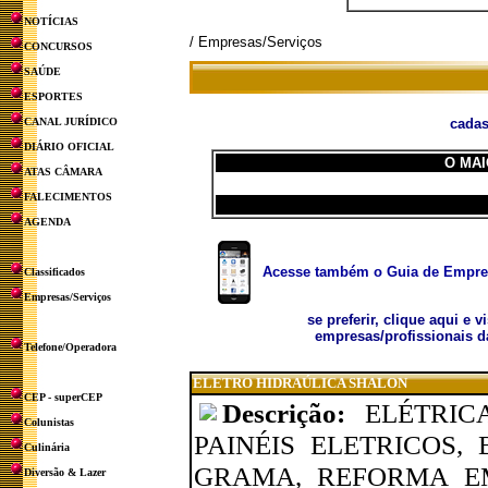
NOTÍCIAS
/ Empresas/Serviços
CONCURSOS
SAÚDE
ESPORTES
CANAL JURÍDICO
cadas
DIÁRIO OFICIAL
O MAI
ATAS CÂMARA
FALECIMENTOS
AGENDA
Acesse também o Guia de Empresa
Classificados
Empresas/Serviços
se preferir, clique aqui e v
empresas/profissionais d
Telefone/Operadora
ELETRO HIDRAÚLICA SHALON
CEP - superCEP
Descrição:
ELÉTRIC
Colunistas
PAINÉIS ELETRICOS
Culinária
GRAMA, REFORMA EM
Diversão & Lazer