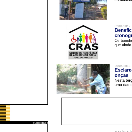
02/01/2019
Benefic
cronog
Os benefi
que ainda 
20/06/2018
Esclare
onças
Nesta terç
uma das o
publicidade