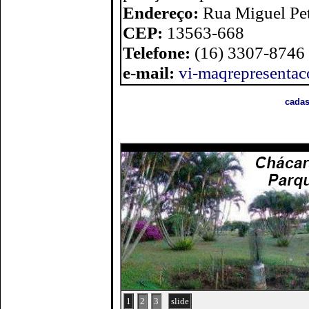
Endereço:
Rua Miguel Pet
CEP:
13563-668
Telefone:
(16) 3307-8746
e-mail:
vi-maqrepresenta
cadas
1
2
3
slide