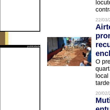
locut
contr
22/03/
Air
pro
rec
publicidade
enc
O pre
quart
local
tarde
20/02/
Mut
ent