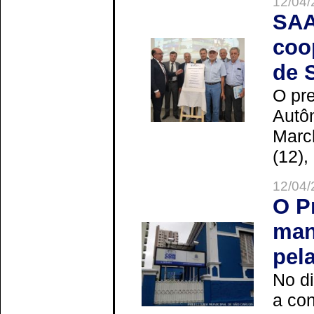
12/04/
SAA
coo
de 
O pre
Autô
Marc
(12),
12/04/
O P
man
pel
No d
a co