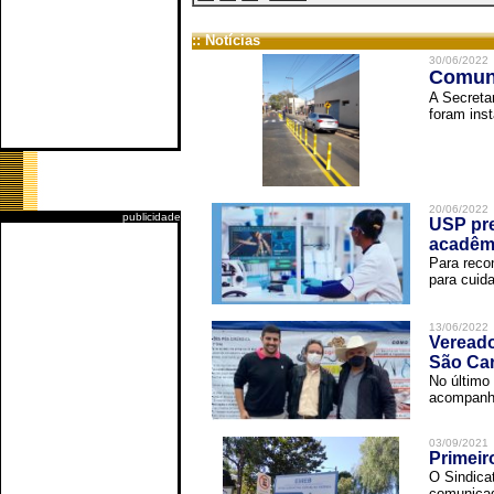
:: Notícias
30/06/2022
Comuni
A Secreta
foram inst
20/06/2022
publicidade
USP pre
acadêm
Para reco
para cuida
13/06/2022
Vereado
São Car
No último 
acompanha
03/09/2021
Primeir
O Sindica
comunicad