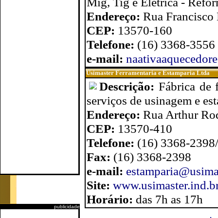
Mig, Tig e Elétrica - Ref
Endereço:
Rua Francisco M
CEP:
13570-160
Telefone:
(16) 3368-3556
e-mail:
naativaaquecedor
Usimaster Ferramentaria e Estamparia Ltda
Descrição:
Fábrica de 
serviços de usinagem e est
Endereço:
Rua Arthur Rod
CEP:
13570-410
Telefone:
(16) 3368-2398
Fax:
(16) 3368-2398
e-mail:
estamparia@usimas
Site:
www.usimaster.ind.b
Horário:
das 7h as 17h
publicidade