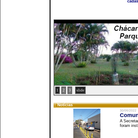
cadas
1
2
3
slide
:: Notícias
30/06/2022
Comuni
A Secreta
foram inst