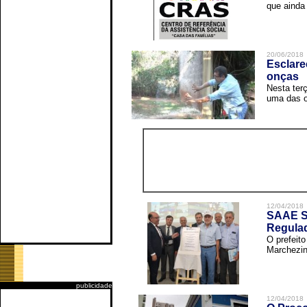
que ainda 
20/06/2018
Esclare
onças
Nesta terç
uma das o
12/04/2018
SAAE Sã
Regula
O prefeit
Marchezin
publicidade
12/04/2018