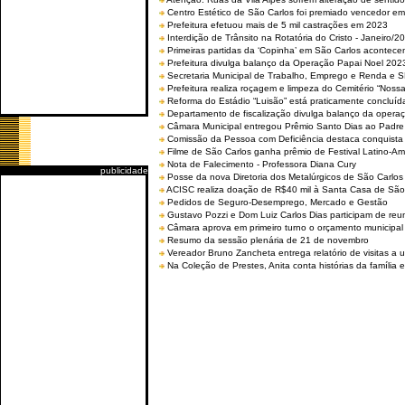
Centro Estético de São Carlos foi premiado vencedor em 
Prefeitura efetuou mais de 5 mil castrações em 2023
Interdição de Trânsito na Rotatória do Cristo - Janeiro/2
Primeiras partidas da ‘Copinha’ em São Carlos acontecem
Prefeitura divulga balanço da Operação Papai Noel 202
Secretaria Municipal de Trabalho, Emprego e Renda e
Prefeitura realiza roçagem e limpeza do Cemitério “No
Reforma do Estádio “Luisão” está praticamente concluíd
Departamento de fiscalização divulga balanço da opera
Câmara Municipal entregou Prêmio Santo Dias ao Padre 
Comissão da Pessoa com Deficiência destaca conquista d
Filme de São Carlos ganha prêmio de Festival Latino-Am
Nota de Falecimento - Professora Diana Cury
publicidade
Posse da nova Diretoria dos Metalúrgicos de São Carlo
ACISC realiza doação de R$40 mil à Santa Casa de São
Pedidos de Seguro-Desemprego, Mercado e Gestão
Gustavo Pozzi e Dom Luiz Carlos Dias participam de re
Câmara aprova em primeiro turno o orçamento municipal
Resumo da sessão plenária de 21 de novembro
Vereador Bruno Zancheta entrega relatório de visitas a 
Na Coleção de Prestes, Anita conta histórias da família e