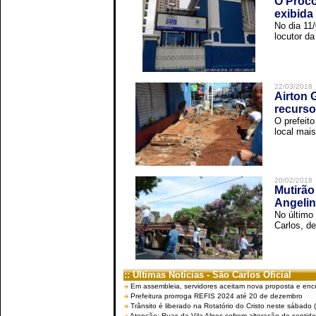
O Proco
exibida
No dia 11
locutor d
22/03/2018
Airton 
recurso
O prefeito
local mais
20/02/2018
Mutirão
Angelin
No último
Carlos, de
:: Últimas Notícias - São Carlos Oficial
Em assembleia, servidores aceitam nova proposta e enc
Prefeitura prorroga REFIS 2024 até 20 de dezembro
Trânsito é liberado na Rotatório do Cristo neste sábado 
Atenção: Ruas da Vila Alpes sofrem alteração de sentido 