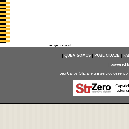
indique nosso site
|
QUEM SOMOS
|
PUBLICIDADE
|
FA
|
powered 
São Carlos Oficial é um serviço desenvol
Copyrig
Todos di