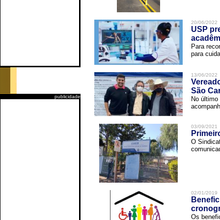
20/06/2022
USP pre
acadêm
Para reco
para cuida
13/06/2022
Vereado
São Car
publicidade
No último 
acompanha
03/09/2021
Primeir
O Sindica
comunicad
02/01/2019
Benefic
cronog
Os benefi