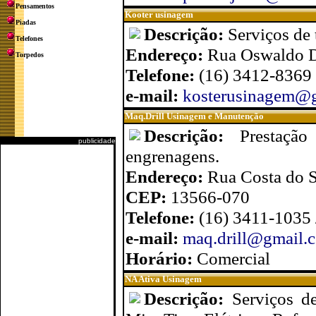
Pensamentos
Kooter usinagem
Piadas
Descrição:
Serviços de 
Telefones
Endereço:
Rua Oswaldo D
Torpedos
Telefone:
(16) 3412-8369
e-mail:
kosterusinagem@
Maq.Drill Usinagem e Manutenção
Descrição:
Prestaçã
publicidade
engrenagens.
Endereço:
Rua Costa do S
CEP:
13566-070
Telefone:
(16) 3411-1035
e-mail:
maq.drill@gmail.
Horário:
Comercial
NA Ativa Usinagem
Descrição:
Serviços d