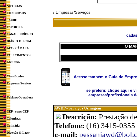
NOTÍCIAS
/ Empresas/Serviços
CONCURSOS
SAÚDE
ESPORTES
CANAL JURÍDICO
cadas
DIÁRIO OFICIAL
O MAI
ATAS CÂMARA
FALECIMENTOS
AGENDA
Classificados
Acesse também o Guia de Empresa
Empresas/Serviços
se preferir, clique aqui e v
empresas/profissionais d
Telefone/Operadora
AWDP - Serviços Usinagem
CEP - superCEP
Descrição:
Prestação d
Colunistas
Telefone:
(16) 3415-0355
Culinária
e-mail:
pessanjawd@bol.
Diversão & Lazer