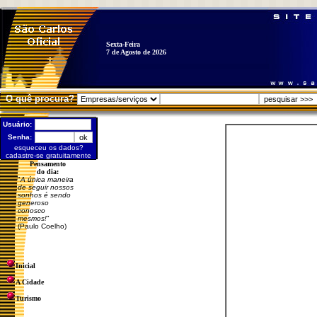
Sexta-Feira
7 de Agosto de 2026
O quê procura?
Usuário:
Senha:
esqueceu os dados?
cadastre-se gratuitamente
Pensamento
do dia:
"
A única maneira
de seguir nossos
sonhos é sendo
generoso
conosco
mesmos!
"
(Paulo Coelho)
Inicial
A Cidade
Turismo