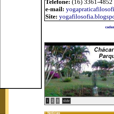
Telefone:
(16) 3361-4852
e-mail:
yogapraticafiloso
Site:
yogafilosofia.blogsp
cadas
1
2
3
slide
:: Notícias