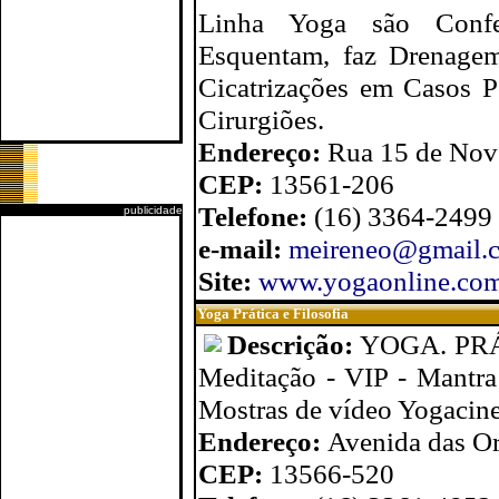
Linha Yoga são Confec
Esquentam, faz Drenagem 
Cicatrizações em Casos Pó
Cirurgiões.
Endereço:
Rua 15 de Nove
CEP:
13561-206
Telefone:
(16) 3364-2499
publicidade
e-mail:
meireneo@gmail.
Site:
www.yogaonline.com
Yoga Prática e Filosofia
Descrição:
YOGA. PRÁT
Meditação - VIP - Mantra
Mostras de vídeo Yogacin
Endereço:
Avenida das Or
CEP:
13566-520