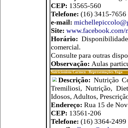
CEP:
13565-560
Telefone:
(16) 3415-7656
e-mail:
michellepiccolo@
Site:
www.facebook.com/m
Horário:
Disponibilidad
comercial.
Consulte para outras dispo
Observação:
Aulas partic
Nutricionista Carmen - Representações Yoga
Descrição:
Nutrição C
Tremiliosi, Nutrição, Diet
Idosos, Adultos, Prescrição
Endereço:
Rua 15 de Nove
CEP:
13561-206
Telefone:
(16) 3364-2499