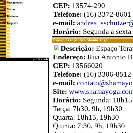
Pensamentos
CEP:
13574-290
Piadas
Telefone:
(16) 3372-8601
Telefones
e-mail:
andrea_sschutzer
Torpedos
Horário:
Segunda a sexta
Espaço Terapêutico Shama Yoga
Descrição:
Espaço Tera
Endereço:
Rua Antonio Bl
publicidade
CEP:
13566020
Telefone:
(16) 3306-8512
e-mail:
contato@shamayo
Site:
www.shamayoga.com
Horário:
Segunda: 18h15
Terça: 7h30, 9h, 19h30
Quarta: 18h15, 19h30
Quinta: 7:30, 9h, 19h30