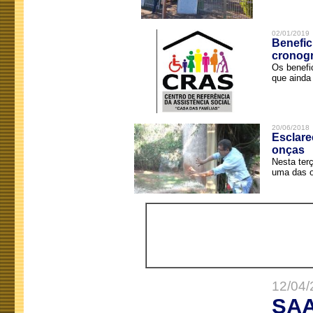
02/01/2019
Benefic
cronog
Os benefi
que ainda 
20/06/2018
Esclare
onças
Nesta terç
uma das o
12/04/
SAA