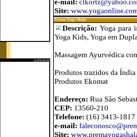
e-mail:
clkortz@yahoo.co
Site:
www.yogaonline.com
Prema Yoga Shala
Descrição:
Yoga para i
Yoga Kids, Yoga em Dupla
Massagem Ayurvédica com
publicidade
Produtos trazidos da Índia
Produtos Ekomat
Endereço:
Rua São Sebast
CEP:
13560-210
Telefone:
(16) 3413-1817
e-mail:
faleconosco@pre
Site:
www.premayogashal