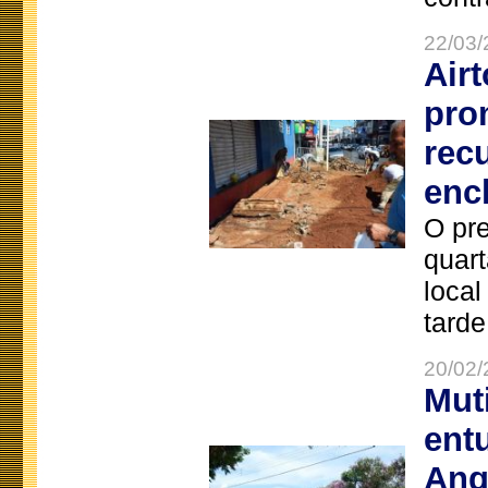
22/03/
Air
pro
rec
enc
O pre
quart
local
tarde
20/02/
Mut
ent
Ang