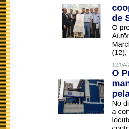
coo
de 
O pre
Autô
Marc
(12),
12/04/
O P
man
pel
No d
a co
locut
contr