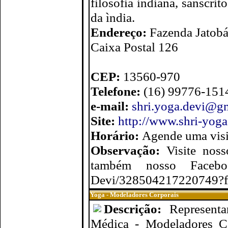
filosofia indiana, sânscri
da ìndia.
Endereço:
Fazenda Jatobá
Caixa Postal 126
CEP:
13560-970
Telefone:
(16) 99776-151
e-mail:
shri.yoga.devi@g
Site:
http://www.shri-yoga
Horário:
Agende uma visi
Observação:
Visite noss
também nosso Facebook:
Devi/328504217220749?fr
Yoga - Modeladores Corporais
Descrição:
Represent
Médica - Modeladores Co