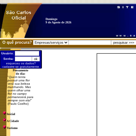
Domingo
9 de Agosto de 2026
O quê procura?
Usuário:
Senha:
esqueceu os dados?
cadastre-se gratuitamente
Pensamento
do dia:
"
Quem tenta
possuir uma flor
verá sua beleza
murchando. Mas
quem olhar uma
flor no campo
permanecerá para
sempre com ela!
"
(Paulo Coelho)
Inicial
A Cidade
Turismo