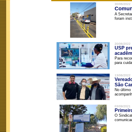
30/06/2022
Comuni
A Secreta
foram inst
20/06/2022
USP pre
acadêm
Para reco
para cuida
13/06/2022
Vereado
São Car
No último 
acompanha
03/09/2021
Primeir
O Sindica
comunicad