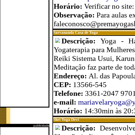
Horário:
Verificar no si
Observação:
Para aulas e
faleconosco@premayogas
Sarvananda Casa de Yoga
Descrição:
Yoga - Ha
Yogaterapia para Mulheres 
Reiki Sistema Usui, Karuna
Meditação faz parte de tod
Endereço:
Al. das Papoul
CEP:
13566-545
Telefone:
3361-2047 970
e-mail:
mariavelaryoga@y
Horário:
14:30min às 20:
Shri Yoga Devi
Descrição:
Desenvolve
publicidade