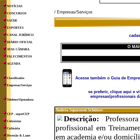
NOTÍCIAS
/ Empresas/Serviços
CONCURSOS
SAÚDE
ESPORTES
CANAL JURÍDICO
cadas
DIÁRIO OFICIAL
O MAI
ATAS CÂMARA
FALECIMENTOS
AGENDA
Acesse também o Guia de Empresa
Classificados
Empresas/Serviços
se preferir, clique aqui e v
empresas/profissionais d
Telefone/Operadora
Andréa Squassoni Schützer
CEP - superCEP
Descrição:
Professor
Colunistas
profissional em Treiname
Culinária
em academia e/ou domicíli
Diversão & Lazer