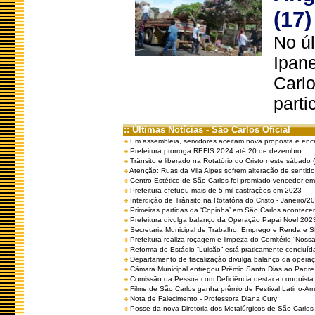
(17)
No úl
Ipan
Carlo
parti
:: Últimas Notícias - São Carlos Oficial
Em assembleia, servidores aceitam nova proposta e enc
Prefeitura prorroga REFIS 2024 até 20 de dezembro
Trânsito é liberado na Rotatório do Cristo neste sábado 
Atenção: Ruas da Vila Alpes sofrem alteração de sentido 
Centro Estético de São Carlos foi premiado vencedor em 
Prefeitura efetuou mais de 5 mil castrações em 2023
Interdição de Trânsito na Rotatória do Cristo - Janeiro/2
Primeiras partidas da ‘Copinha’ em São Carlos acontecem
Prefeitura divulga balanço da Operação Papai Noel 202
Secretaria Municipal de Trabalho, Emprego e Renda e
Prefeitura realiza roçagem e limpeza do Cemitério “No
Reforma do Estádio “Luisão” está praticamente concluíd
Departamento de fiscalização divulga balanço da opera
Câmara Municipal entregou Prêmio Santo Dias ao Padre 
Comissão da Pessoa com Deficiência destaca conquista d
Filme de São Carlos ganha prêmio de Festival Latino-Am
Nota de Falecimento - Professora Diana Cury
Posse da nova Diretoria dos Metalúrgicos de São Carlo