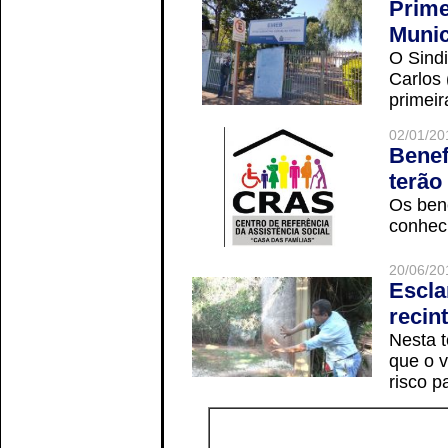
Prime
Munic
O Sindi
Carlos
primeir
02/01/20
Benef
terão
Os ben
conheci
20/06/20
Escla
recin
Nesta t
que o v
risco p