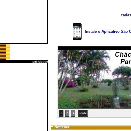
cadas
Instale o Aplicativo São 
publicidade
1
2
3
slide
:: Notícias