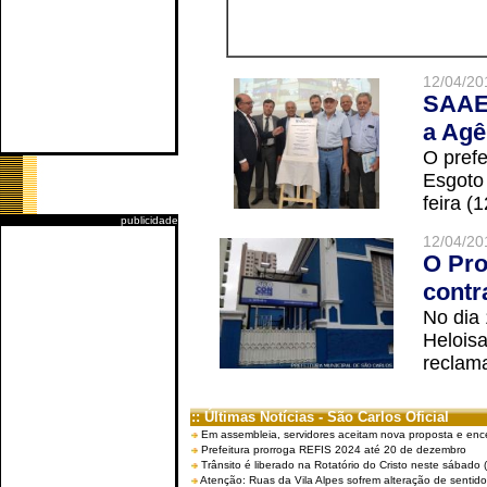
12/04/20
SAAE 
a Agê
O prefe
Esgoto
feira (
publicidade
12/04/20
O Pro
contr
No dia
Helois
reclama
:: Últimas Notícias - São Carlos Oficial
Em assembleia, servidores aceitam nova proposta e enc
Prefeitura prorroga REFIS 2024 até 20 de dezembro
Trânsito é liberado na Rotatório do Cristo neste sábado 
Atenção: Ruas da Vila Alpes sofrem alteração de sentido 