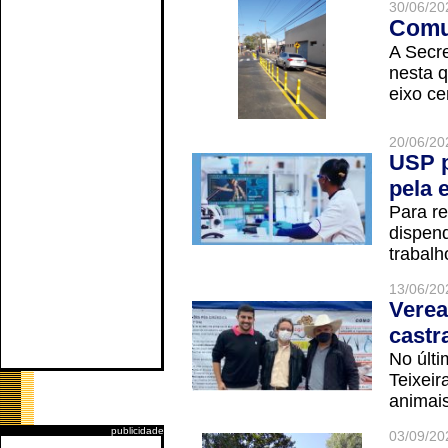
30/06/20
Comun
A Secre
nesta q
eixo ce
20/06/20
USP p
pela 
Para r
dispend
trabalho
13/06/20
Verea
castr
No últi
Teixei
animais
publicidade
03/09/20