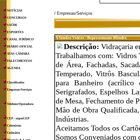
NOTÍCIAS
/ Empresas/Serviços
CONCURSOS
SAÚDE
ESPORTES
A Simões Vidros - Representante Blindex
CANAL JURÍDICO
Descrição:
Vidraçaria 
DIÁRIO OFICIAL
Trabalhamos com: Vidros 
ATAS CÂMARA
FALECIMENTOS
de Área, Fachadas, Sacad
AGENDA
Temperado, Vitrôs Bascul
para Banheiro (acrílico
Classificados
Serigrafados, Espelhos L
Empresas/Serviços
de Mesa, Fechamento de Pi
Telefone/Operadora
Mão de Obra Qualificada,
Indústrias.
CEP - superCEP
Aceitamos Todos os Cartõe
Colunistas
Culinária
Somos Conveniados com 
Diversão & Lazer