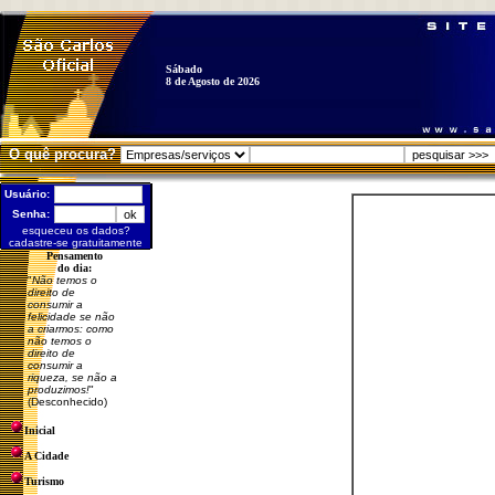
Sábado
8 de Agosto de 2026
O quê procura?
Usuário:
Senha:
esqueceu os dados?
cadastre-se gratuitamente
Pensamento
do dia:
"
Não temos o
direito de
consumir a
felicidade se não
a criarmos: como
não temos o
direito de
consumir a
riqueza, se não a
produzimos!
"
(Desconhecido)
Inicial
A Cidade
Turismo