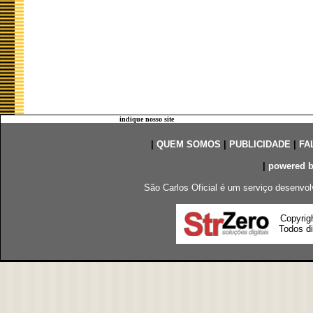
indique nosso site
|
QUEM SOMOS
|
PUBLICIDADE
|
FA
|
powered 
São Carlos Oficial é um serviço desenvol
Copyrig
Todos di