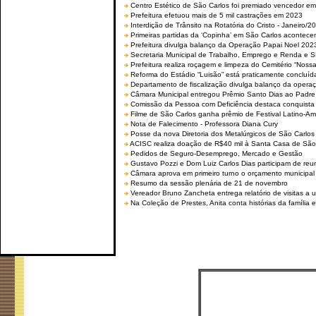
Centro Estético de São Carlos foi premiado vencedor em 
Prefeitura efetuou mais de 5 mil castrações em 2023
Interdição de Trânsito na Rotatória do Cristo - Janeiro/2
Primeiras partidas da ‘Copinha’ em São Carlos acontecem
Prefeitura divulga balanço da Operação Papai Noel 202
Secretaria Municipal de Trabalho, Emprego e Renda e
Prefeitura realiza roçagem e limpeza do Cemitério “No
Reforma do Estádio “Luisão” está praticamente concluíd
Departamento de fiscalização divulga balanço da opera
Câmara Municipal entregou Prêmio Santo Dias ao Padre 
Comissão da Pessoa com Deficiência destaca conquista d
Filme de São Carlos ganha prêmio de Festival Latino-Am
Nota de Falecimento - Professora Diana Cury
Posse da nova Diretoria dos Metalúrgicos de São Carlo
ACISC realiza doação de R$40 mil à Santa Casa de São
Pedidos de Seguro-Desemprego, Mercado e Gestão
Gustavo Pozzi e Dom Luiz Carlos Dias participam de re
Câmara aprova em primeiro turno o orçamento municipal
Resumo da sessão plenária de 21 de novembro
Vereador Bruno Zancheta entrega relatório de visitas a 
Na Coleção de Prestes, Anita conta histórias da família e