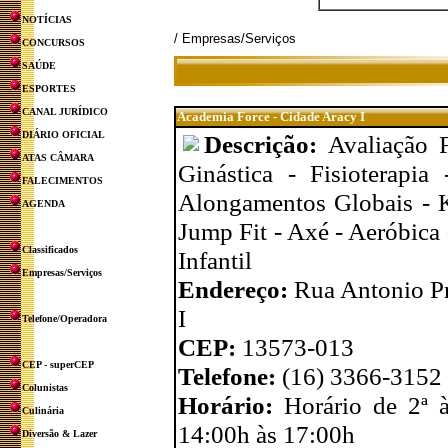
NOTÍCIAS
/ Empresas/Serviços
CONCURSOS
SAÚDE
ESPORTES
CANAL JURÍDICO
Academia Force - Cidade Aracy I
DIÁRIO OFICIAL
Descrição:
Avaliação 
ATAS CÂMARA
Ginástica - Fisioterapi
FALECIMENTOS
Alongamentos Globais - Ka
AGENDA
Jump Fit - Axé - Aeróbica
Classificados
Infantil
Empresas/Serviços
Endereço:
Rua Antonio Pra
I
Telefone/Operadora
CEP:
13573-013
CEP - superCEP
Telefone:
(16) 3366-3152
Colunistas
Horário:
Horário de 2ª 
Culinária
14:00h às 17:00h
Diversão & Lazer