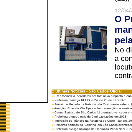
12/04/
O P
man
pel
No d
a co
locut
contr
:: Últimas Notícias - São Carlos Oficial
Em assembleia, servidores aceitam nova proposta e enc
Prefeitura prorroga REFIS 2024 até 20 de dezembro
Trânsito é liberado na Rotatório do Cristo neste sábado 
Atenção: Ruas da Vila Alpes sofrem alteração de sentido 
Centro Estético de São Carlos foi premiado vencedor em 
Prefeitura efetuou mais de 5 mil castrações em 2023
Interdição de Trânsito na Rotatória do Cristo - Janeiro/2
Primeiras partidas da ‘Copinha’ em São Carlos acontecem
Prefeitura divulga balanço da Operação Papai Noel 202