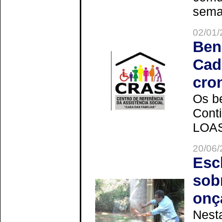
seman
02/01/
Ben
Cad
cro
Os be
Cont
LOAS 
20/06/
Esc
sob
onç
Nesta