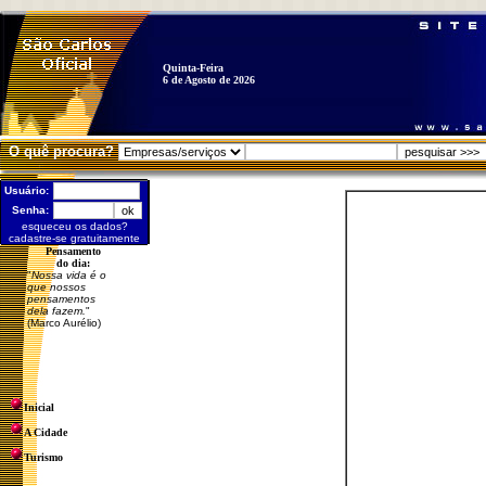
Quinta-Feira
6 de Agosto de 2026
O quê procura?
Usuário:
Senha:
esqueceu os dados?
cadastre-se gratuitamente
Pensamento
do dia:
"
Nossa vida é o
que nossos
pensamentos
dela fazem.
"
(Marco Aurélio)
Inicial
A Cidade
Turismo