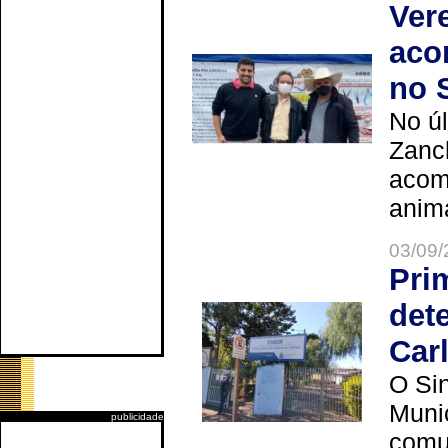
Ver
aco
no 
No úl
Zanch
acom
anima
03/09/
Pri
det
Car
O Sin
Muni
publicidade
comun