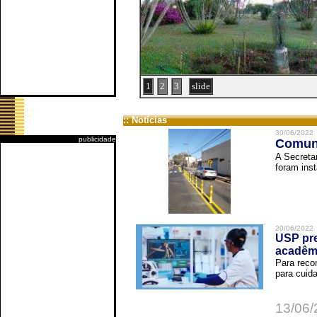
1
2
3
slide
:: Notícias
30/06/2022
publicidade
Comuni
A Secreta
foram inst
20/06/2022
USP pre
acadêm
Para reco
para cuida
13/06/