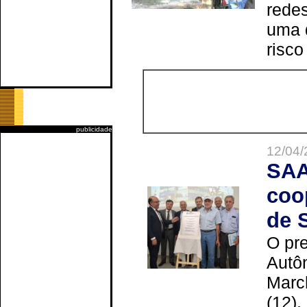
redes
uma 
risco
publicidade
12/04/
SAA
coo
de 
O pre
Autô
Marc
(12),