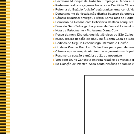
Secretaria Municipal de Trabalho, Emprego e Renda e
Prefeitura realiza roçagem e limpeza do Cemitério “No
Reforma do Estádio “Luisão” está praticamente concluíd
Departamento de fiscalização divulga balanço da opera
Câmara Municipal entregou Prêmio Santo Dias ao Padre 
Comissão da Pessoa com Deficiência destaca conquista d
Filme de São Carlos ganha prêmio de Festival Latino-Am
Nota de Falecimento - Professora Diana Cury
Posse da nova Diretoria dos Metalúrgicos de São Carlo
ACISC realiza doação de R$40 mil à Santa Casa de São
Pedidos de Seguro-Desemprego, Mercado e Gestão
Gustavo Pozzi e Dom Luiz Carlos Dias participam de re
Câmara aprova em primeiro turno o orçamento municipal
Resumo da sessão plenária de 21 de novembro
Vereador Bruno Zancheta entrega relatório de visitas a 
Na Coleção de Prestes, Anita conta histórias da família e