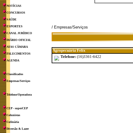
NOTÍCIAS
CONCURSOS
SAÚDE
ESPORTES
/ Empresas/Serviços
CANAL JURÍDICO
DIÁRIO OFICIAL
ATAS CÂMARA
Agropecuária Felix
FALECIMENTOS
Telefone:
(16)3361-6422
AGENDA
Classificados
Empresas/Serviços
Telefone/Operadora
CEP - superCEP
Colunistas
Culinária
Diversão & Lazer