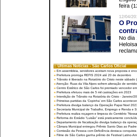
feira (
12/04/20
O Pro
contr
No dia
Helois
reclama
:: Últimas Notícias - São Carlos Oficial
Em assembleia, servidores aceitam nova proposta e enc
Prefeitura prorroga REFIS 2024 até 20 de dezembro
Trânsito é liberado na Rotatório do Cristo neste sábado 
Atenção: Ruas da Vila Alpes sofrem alteração de sentido 
Centro Estético de São Carlos foi premiado vencedor em 
Prefeitura efetuou mais de 5 mil castrações em 2023
Interdição de Trânsito na Rotatória do Cristo - Janeiro/2
Primeiras partidas da ‘Copinha’ em São Carlos acontecem
Prefeitura divulga balanço da Operação Papai Noel 202
Secretaria Municipal de Trabalho, Emprego e Renda e
Prefeitura realiza roçagem e limpeza do Cemitério “No
Reforma do Estádio “Luisão” está praticamente concluíd
Departamento de fiscalização divulga balanço da opera
Câmara Municipal entregou Prêmio Santo Dias ao Padre 
Comissão da Pessoa com Deficiência destaca conquista d
Filme de São Carlos ganha prêmio de Festival Latino-Am