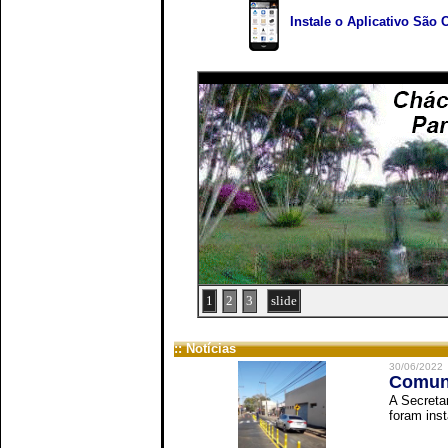
Instale o Aplicativo São 
1
2
3
slide
:: Notícias
30/06/2022
Comuni
A Secreta
foram inst