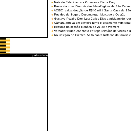
Nota de Falecimento - Professora Diana Cury
Posse da nova Diretoria dos Metalúrgicos de São Carlo
ACISC realiza doação de R$40 mil à Santa Casa de São
Pedidos de Seguro-Desemprego, Mercado e Gestão
Gustavo Pozzi e Dom Luiz Carlos Dias participam de re
Câmara aprova em primeiro turno o orçamento municipal
Resumo da sessão plenária de 21 de novembro
Vereador Bruno Zancheta entrega relatório de visitas a 
Na Coleção de Prestes, Anita conta histórias da família e
publicidade