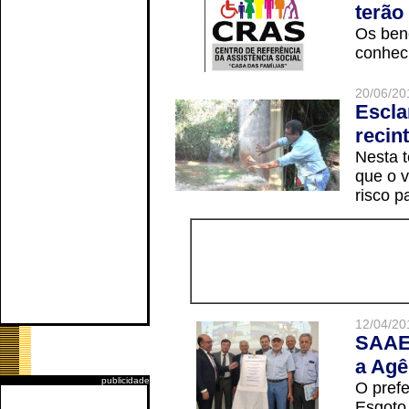
terão
Os ben
conheci
20/06/20
Escla
recin
Nesta t
que o v
risco p
12/04/20
SAAE 
a Agê
publicidade
O prefe
Esgoto