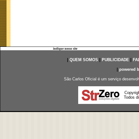
indique nosso site
|
QUEM SOMOS
|
PUBLICIDADE
|
FA
|
powered 
São Carlos Oficial é um serviço desenvol
Copyrig
Todos di