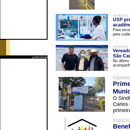
20/06/2022
USP pre
acadêm
Para reco
para cuida
13/06/2022
Vereado
São Car
publicidade
No último 
acompanha
03/09/20
Prime
Munic
O Sindi
Carlos
primeir
02/01/20
Benef