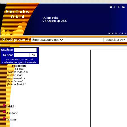
Quinta-Feira
6 de Agosto de 2026
O quê procura?
Usuário:
Senha:
esqueceu os dados?
cadastre-se gratuitamente
Pensamento
do dia:
"
Nossa vida é o
que nossos
pensamentos
dela fazem.
"
(Marco Aurélio)
Inicial
A Cidade
Turismo