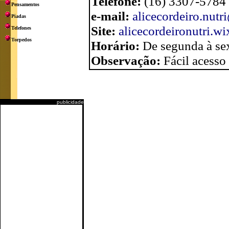
Telefone:
(16) 3307-5784
Pensamentos
e-mail:
alicecordeiro.nut
Piadas
Site:
alicecordeironutri.wi
Telefones
Torpedos
Horário:
De segunda à sex
Observação:
Fácil acesso
publicidade