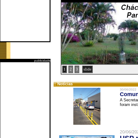
publicidade
1
2
3
slide
:: Notícias
30/06/2022
Comuni
A Secreta
foram inst
20/06/20