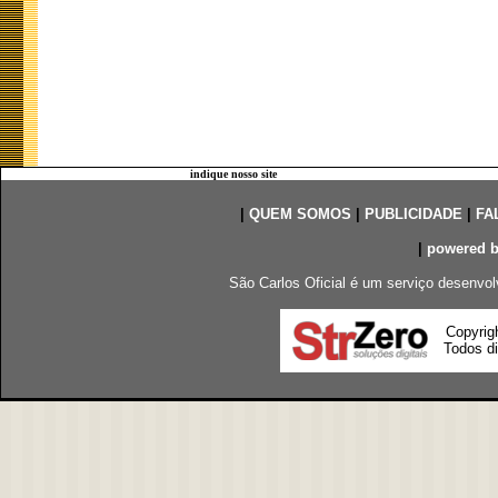
indique nosso site
|
QUEM SOMOS
|
PUBLICIDADE
|
FA
|
powered 
São Carlos Oficial é um serviço desenvol
Copyrig
Todos di