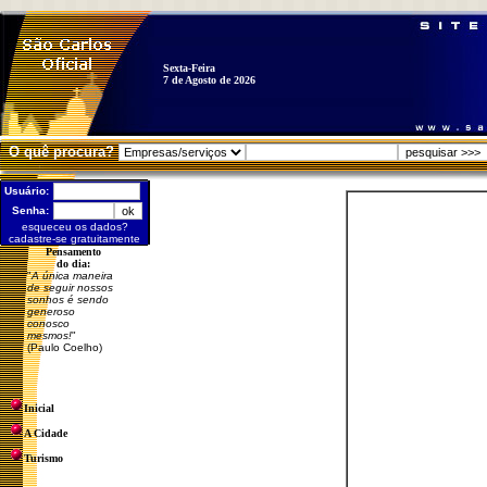
Sexta-Feira
7 de Agosto de 2026
O quê procura?
Usuário:
Senha:
esqueceu os dados?
cadastre-se gratuitamente
Pensamento
do dia:
"
A única maneira
de seguir nossos
sonhos é sendo
generoso
conosco
mesmos!
"
(Paulo Coelho)
Inicial
A Cidade
Turismo