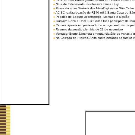
Nota de Falecimento - Professora Diana Cury
Posse da nova Diretoria dos Metalúrgicos de São Carlo
ACISC realiza doação de R$40 mil à Santa Casa de São
Pedidos de Seguro-Desemprego, Mercado e Gestão
Gustavo Pozzi e Dom Luiz Carlos Dias participam de re
Câmara aprova em primeiro turno o orçamento municipal
Resumo da sessão plenária de 21 de novembro
Vereador Bruno Zancheta entrega relatório de visitas a 
Na Coleção de Prestes, Anita conta histórias da família e