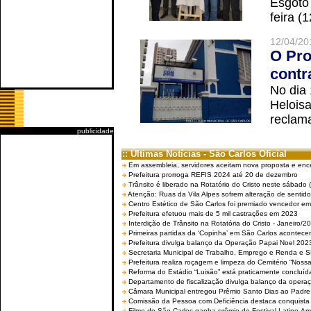
Esgoto
feira (
12/04/20
O Pro
contr
No dia
Helois
reclama
publicidade
:: Últimas Notícias - São Carlos Oficial
Em assembleia, servidores aceitam nova proposta e enc
Prefeitura prorroga REFIS 2024 até 20 de dezembro
Trânsito é liberado na Rotatório do Cristo neste sábado 
Atenção: Ruas da Vila Alpes sofrem alteração de sentido 
Centro Estético de São Carlos foi premiado vencedor em 
Prefeitura efetuou mais de 5 mil castrações em 2023
Interdição de Trânsito na Rotatória do Cristo - Janeiro/2
Primeiras partidas da ‘Copinha’ em São Carlos acontecem
Prefeitura divulga balanço da Operação Papai Noel 202
Secretaria Municipal de Trabalho, Emprego e Renda e
Prefeitura realiza roçagem e limpeza do Cemitério “No
Reforma do Estádio “Luisão” está praticamente concluíd
Departamento de fiscalização divulga balanço da opera
Câmara Municipal entregou Prêmio Santo Dias ao Padre 
Comissão da Pessoa com Deficiência destaca conquista d
Filme de São Carlos ganha prêmio de Festival Latino-Am