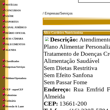
NOTÍCIAS
CONCURSOS
/ Empresas/Serviços
SAÚDE
ESPORTES
CANAL JURÍDICO
Alice Cordeiro Nutricionista
DIÁRIO OFICIAL
Descrição:
Atendimento
ATAS CÂMARA
FALECIMENTOS
Plano Alimentar Personali
AGENDA
Tratamento de Doenças Crôn
Alimentação Saudável
Classificados
Sem Dietas Restritiva
Empresas/Serviços
Sem Efeito Sanfona
Telefone/Operadora
Sem Passar Fome
Endereço:
Rua Ernfrid F
CEP - superCEP
Almeida
Colunistas
Culinária
CEP:
13661-200
Diversão & Lazer