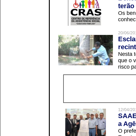
terão
Os ben
conheci
20/06/20
Escla
recin
Nesta t
que o v
risco p
12/04/20
SAAE 
a Agê
O prefe