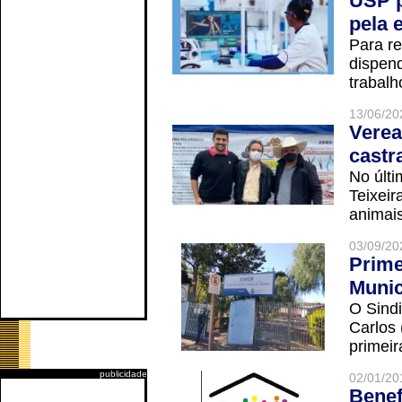
USP p
pela 
Para r
dispend
trabalho
13/06/20
Verea
castr
No últi
Teixei
animais
03/09/20
Prime
Munic
O Sindi
Carlos
primeir
publicidade
02/01/20
Benef