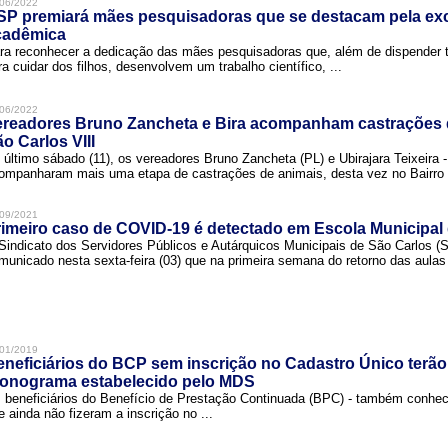
06/2022
SP premiará mães pesquisadoras que se destacam pela exc
cadêmica
ra reconhecer a dedicação das mães pesquisadoras que, além de dispender 
ra cuidar dos filhos, desenvolvem um trabalho científico, ...
06/2022
ereadores Bruno Zancheta e Bira acompanham castrações 
o Carlos VIII
 último sábado (11), os vereadores Bruno Zancheta (PL) e Ubirajara Teixeira -
ompanharam mais uma etapa de castrações de animais, desta vez no Bairro .
09/2021
imeiro caso de COVID-19 é detectado em Escola Municipal
Sindicato dos Servidores Públicos e Autárquicos Municipais de São Carlos 
municado nesta sexta-feira (03) que na primeira semana do retorno das aulas 
01/2019
neficiários do BCP sem inscrição no Cadastro Único terão
ronograma estabelecido pelo MDS
 beneficiários do Benefício de Prestação Continuada (BPC) - também conh
e ainda não fizeram a inscrição no ...