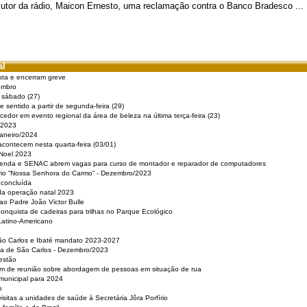
cutor da rádio, Maicon Ernesto, uma reclamação contra o Banco Bradesco ...
al
sta e encerram greve
embro
e sábado (27)
 sentido a partir de segunda-feira (29)
cedor em evento regional da área de beleza na última terça-feira (23)
 2023
Janeiro/2024
acontecem nesta quarta-feira (03/01)
 Noel 2023
 Renda e SENAC abrem vagas para curso de montador e reparador de computadores
ério “Nossa Senhora do Carmo” - Dezembro/2023
 concluída
da operação natal 2023
o Padre João Victor Bulle
nquista de cadeiras para trilhas no Parque Ecológico
Latino-Americano
São Carlos e Ibaté mandato 2023-2027
sa de São Carlos - Dezembro/2023
estão
pam de reunião sobre abordagem de pessoas em situação de rua
municipal para 2024
o
isitas a unidades de saúde à Secretária Jôra Porfírio