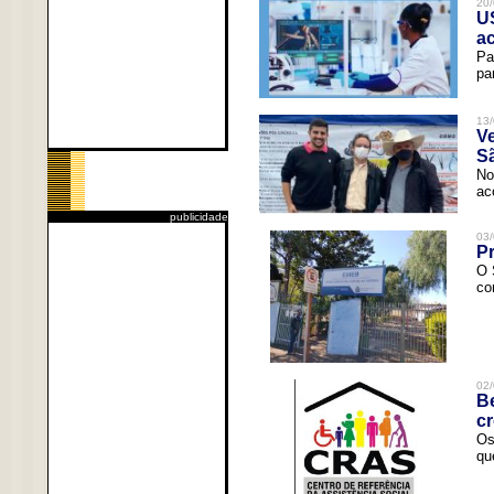
20/
U
a
Pa
pa
13/
V
Sã
No
ac
publicidade
03/
Pr
O 
co
02/
Be
c
Os
qu