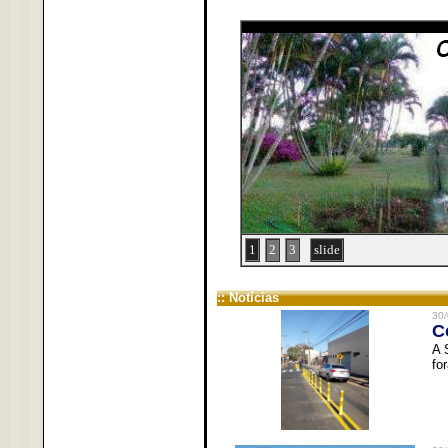
1
2
3
slide
:: Notícias
30/
C
A 
fo