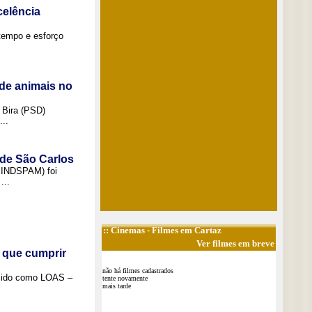
elência
tempo e esforço
de animais no
 Bira (PSD)
..
 de São Carlos
(SINDSPAM) foi
...
::
Cinemas
- Filmes em Cartaz
Ver filmes em breve
 que cumprir
não há filmes cadastrados
ecido como LOAS –
tente novamente
mais tarde