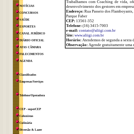
Trabalhamos com Coaching de vida, ofer
NOTÍCIAS
desenvolvimento dos gestores em empresa
Endereço:
Rua Passeio dos Flamboyants, 6
CONCURSOS
Parque Faber
SAÚDE
CEP:
13561-352
Telefone:
(16) 3415-7003
ESPORTES
e-mail:
contato@aliigi.com.br
CANAL JURÍDICO
Site:
www.aliigi.com.br
Horário:
Atendemos de segunda a sexta 
DIÁRIO OFICIAL
Observação:
Agende gratuitamente uma re
ATAS CÂMARA
FALECIMENTOS
AGENDA
Classificados
Empresas/Serviços
Telefone/Operadora
CEP - superCEP
Colunistas
Culinária
Diversão & Lazer