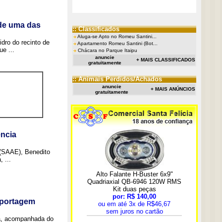
 de uma das
:: Classificados
Aluga-se Apto no Romeu Santini...
idro do recinto de
Apartamento Romeu Santini (Bot...
e ...
Chácara no Parque Itaipu
anuncie
+ MAIS CLASSIFICADOS
gratuitamente
:: Animais Perdidos/Achados
anuncie
+ MAIS ANÚNCIOS
gratuitamente
ncia
 (SAAE), Benedito
 ...
eportagem
a, acompanhada do