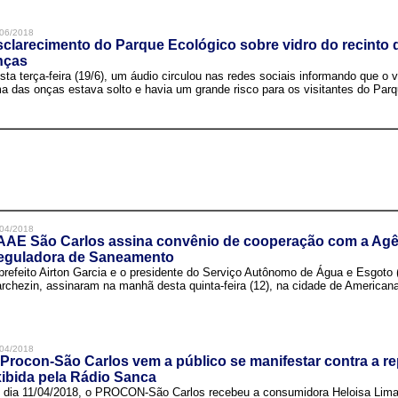
06/2018
clarecimento do Parque Ecológico sobre vidro do recinto
nças
sta terça-feira (19/6), um áudio circulou nas redes sociais informando que o v
a das onças estava solto e havia um grande risco para os visitantes do Parqu
04/2018
AAE São Carlos assina convênio de cooperação com a Agê
eguladora de Saneamento
prefeito Airton Garcia e o presidente do Serviço Autônomo de Água e Esgoto
rchezin, assinaram na manhã desta quinta-feira (12), na cidade de Americana,
04/2018
Procon-São Carlos vem a público se manifestar contra a r
ibida pela Rádio Sanca
 dia 11/04/2018, o PROCON-São Carlos recebeu a consumidora Heloisa Lim