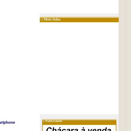
:: Mais lidas
»
Publicidade
rtphone