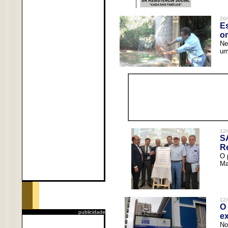
20/
Es
o
Ne
um
12/
S
R
O 
Ma
12/
O 
publicidade
ex
No