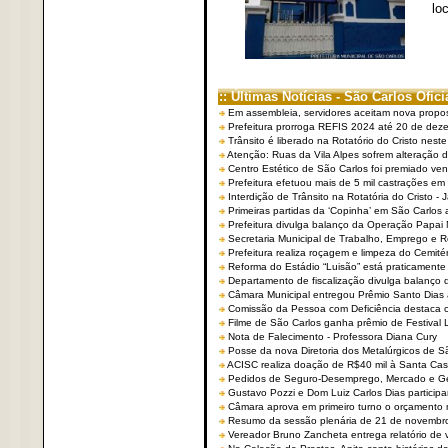
lo
:: Últimas Notícias - São Carlos Ofici
Em assembleia, servidores aceitam nova propo
Prefeitura prorroga REFIS 2024 até 20 de dez
Trânsito é liberado na Rotatório do Cristo nest
Atenção: Ruas da Vila Alpes sofrem alteração de
Centro Estético de São Carlos foi premiado ven
Prefeitura efetuou mais de 5 mil castrações em
Interdição de Trânsito na Rotatória do Cristo - 
Primeiras partidas da ‘Copinha’ em São Carlos 
Prefeitura divulga balanço da Operação Papai
Secretaria Municipal de Trabalho, Emprego e
Prefeitura realiza roçagem e limpeza do Cemit
Reforma do Estádio “Luisão” está praticamente
Departamento de fiscalização divulga balanço 
Câmara Municipal entregou Prêmio Santo Dias a
Comissão da Pessoa com Deficiência destaca co
Filme de São Carlos ganha prêmio de Festival 
Nota de Falecimento - Professora Diana Cury
Posse da nova Diretoria dos Metalúrgicos de 
ACISC realiza doação de R$40 mil à Santa Ca
Pedidos de Seguro-Desemprego, Mercado e G
Gustavo Pozzi e Dom Luiz Carlos Dias partici
Câmara aprova em primeiro turno o orçamento 
Resumo da sessão plenária de 21 de novembr
Vereador Bruno Zancheta entrega relatório de v