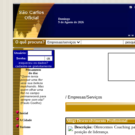
Domingo
9 de Agosto de 2026
O quê procura?
Usuário:
Senha:
esqueceu os dados?
cadastre-se gratuitamente
Pensamento
do dia:
"
Quem tenta
possuir uma flor
verá sua beleza
murchando. Mas
quem olhar uma
flor no campo
permanecerá para
/ Empresas/Serviços
sempre com ela!
"
(Paulo Coelho)
Inicial
A Cidade
Aliigi Desenvolvimento Profissional
Descrição:
Oferecemos Coaching par
Turismo
posição de liderança.