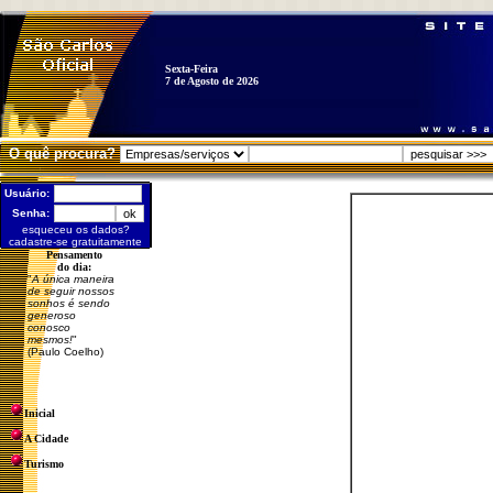
Sexta-Feira
7 de Agosto de 2026
O quê procura?
Usuário:
Senha:
esqueceu os dados?
cadastre-se gratuitamente
Pensamento
do dia:
"
A única maneira
de seguir nossos
sonhos é sendo
generoso
conosco
mesmos!
"
(Paulo Coelho)
Inicial
A Cidade
Turismo