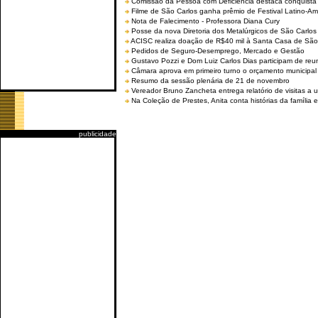
Comissão da Pessoa com Deficiência destaca conquista d
Filme de São Carlos ganha prêmio de Festival Latino-Am
Nota de Falecimento - Professora Diana Cury
Posse da nova Diretoria dos Metalúrgicos de São Carlo
ACISC realiza doação de R$40 mil à Santa Casa de São
Pedidos de Seguro-Desemprego, Mercado e Gestão
Gustavo Pozzi e Dom Luiz Carlos Dias participam de re
Câmara aprova em primeiro turno o orçamento municipal
Resumo da sessão plenária de 21 de novembro
Vereador Bruno Zancheta entrega relatório de visitas a 
Na Coleção de Prestes, Anita conta histórias da família e
publicidade