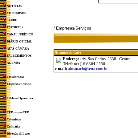
NOTÍCIAS
CONCURSOS
SAÚDE
ESPORTES
/ Empresas/Serviços
CANAL JURÍDICO
DIÁRIO OFICIAL
ATAS CÂMARA
Almanach Café
FALECIMENTOS
Endereço:
Av. Sao Carlos, 2338 - Centro
AGENDA
Telefone:
(16)3364-2556
e-mail:
almanach@terra.com.br
Classificados
Empresas/Serviços
Telefone/Operadora
CEP - superCEP
Colunistas
Culinária
Diversão & Lazer