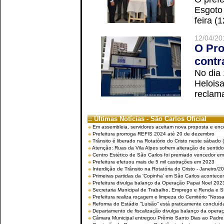
Esgoto
feira (
12/04/20
O Pro
contr
No dia
Helois
reclama
:: Últimas Notícias - São Carlos Oficial
Em assembleia, servidores aceitam nova proposta e enc
Prefeitura prorroga REFIS 2024 até 20 de dezembro
Trânsito é liberado na Rotatório do Cristo neste sábado 
Atenção: Ruas da Vila Alpes sofrem alteração de sentido 
Centro Estético de São Carlos foi premiado vencedor em 
Prefeitura efetuou mais de 5 mil castrações em 2023
Interdição de Trânsito na Rotatória do Cristo - Janeiro/2
Primeiras partidas da ‘Copinha’ em São Carlos acontecem
Prefeitura divulga balanço da Operação Papai Noel 202
Secretaria Municipal de Trabalho, Emprego e Renda e
Prefeitura realiza roçagem e limpeza do Cemitério “No
Reforma do Estádio “Luisão” está praticamente concluíd
Departamento de fiscalização divulga balanço da opera
Câmara Municipal entregou Prêmio Santo Dias ao Padre 