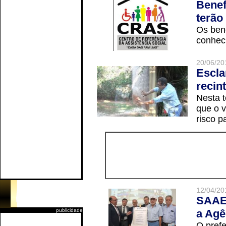
Benef
terão
Os ben
conheci
20/06/20
Escla
recin
Nesta t
que o v
risco p
12/04/20
SAAE 
publicidade
a Agê
O prefe