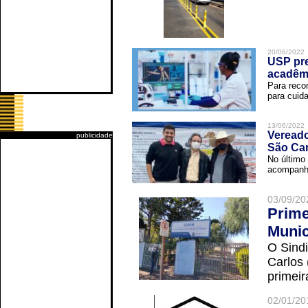
20/06/2022
USP pre
acadêm
Para reco
para cuida
13/06/2022
Vereado
publicidade
São Car
No último 
acompanha
03/09/20
Prime
Munic
O Sindi
Carlos
primeir
02/01/20