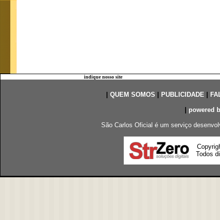
indique nosso site
|
QUEM SOMOS
|
PUBLICIDADE
|
FA
|
powered 
São Carlos Oficial é um serviço desenvol
Copyrig
Todos di