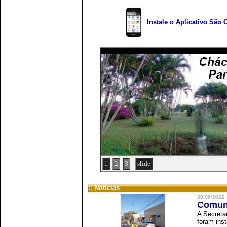
Instale o Aplicativo São 
1
2
3
slide
:: Notícias
30/06/2022
Comuni
A Secreta
foram inst