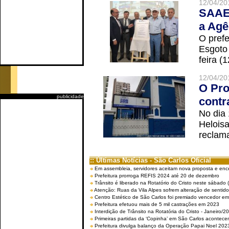
12/04/20
SAAE 
a Agê
O prefe
Esgoto
feira (
12/04/20
O Pro
publicidade
contr
No dia
Helois
reclama
:: Últimas Notícias - São Carlos Oficial
Em assembleia, servidores aceitam nova proposta e enc
Prefeitura prorroga REFIS 2024 até 20 de dezembro
Trânsito é liberado na Rotatório do Cristo neste sábado 
Atenção: Ruas da Vila Alpes sofrem alteração de sentido 
Centro Estético de São Carlos foi premiado vencedor em 
Prefeitura efetuou mais de 5 mil castrações em 2023
Interdição de Trânsito na Rotatória do Cristo - Janeiro/2
Primeiras partidas da ‘Copinha’ em São Carlos acontecem
Prefeitura divulga balanço da Operação Papai Noel 202