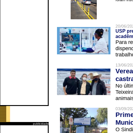
20/06/20
USP pre
acadêm
Para r
dispend
trabalho
13/06/20
Verea
castr
No últi
Teixei
animais
03/09/20
Prime
Munic
publicidade
O Sindi