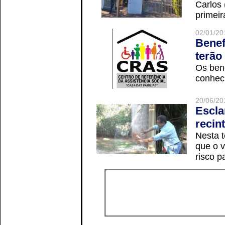
Carlos
primeir
02/01/20
Benef
terão
Os ben
conheci
20/06/20
Escla
recin
Nesta t
que o v
risco p