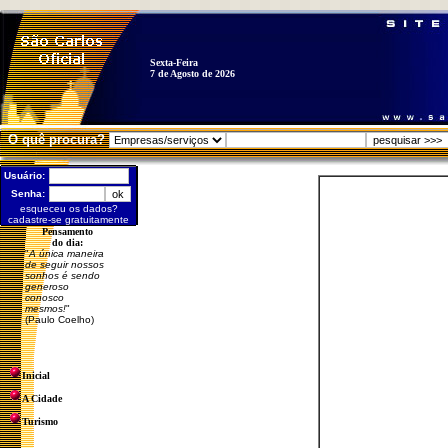
Sexta-Feira
7 de Agosto de 2026
O quê procura?
Usuário:
Senha:
esqueceu os dados?
cadastre-se gratuitamente
Pensamento
do dia:
"
A única maneira
de seguir nossos
sonhos é sendo
generoso
conosco
mesmos!
"
(Paulo Coelho)
Inicial
A Cidade
Turismo