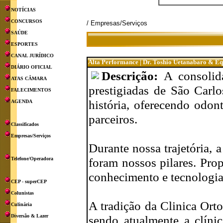
NOTÍCIAS
CONCURSOS
/ Empresas/Serviços
SAÚDE
ESPORTES
CANAL JURÍDICO
Alta Performance | Dr. Toshio Uetanabaro & Eq
DIÁRIO OFICIAL
Descrição:
A consolid
ATAS CÂMARA
prestigiadas de São Carl
FALECIMENTOS
história, oferecendo odon
AGENDA
parceiros.
Classificados
Empresas/Serviços
Durante nossa trajetória,
foram nossos pilares. Pro
Telefone/Operadora
conhecimento e tecnologia
CEP - superCEP
Colunistas
A tradição da Clinica Orto
Culinária
Diversão & Lazer
sendo atualmente a clínic