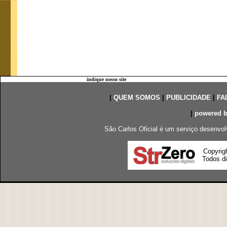
indique nosso site
|
QUEM SOMOS
|
PUBLICIDADE
|
FA
|
powered 
São Carlos Oficial é um serviço desenvol
Copyrig
Todos di