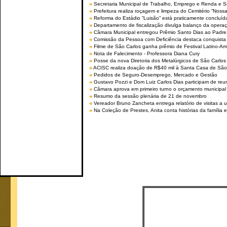
Secretaria Municipal de Trabalho, Emprego e Renda e
Prefeitura realiza roçagem e limpeza do Cemitério “No
Reforma do Estádio “Luisão” está praticamente concluíd
Departamento de fiscalização divulga balanço da opera
Câmara Municipal entregou Prêmio Santo Dias ao Padre 
Comissão da Pessoa com Deficiência destaca conquista d
Filme de São Carlos ganha prêmio de Festival Latino-Am
Nota de Falecimento - Professora Diana Cury
Posse da nova Diretoria dos Metalúrgicos de São Carlo
ACISC realiza doação de R$40 mil à Santa Casa de São
Pedidos de Seguro-Desemprego, Mercado e Gestão
Gustavo Pozzi e Dom Luiz Carlos Dias participam de re
Câmara aprova em primeiro turno o orçamento municipal
Resumo da sessão plenária de 21 de novembro
Vereador Bruno Zancheta entrega relatório de visitas a 
Na Coleção de Prestes, Anita conta histórias da família e