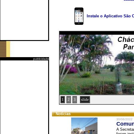
Instale o Aplicativo São 
publicidade
1
2
3
slide
:: Notícias
30/06/2022
Comuni
A Secreta
foram inst