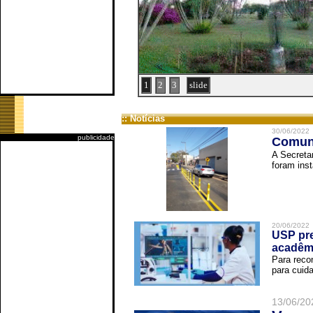
1
2
3
slide
:: Notícias
30/06/2022
publicidade
Comuni
A Secreta
foram inst
20/06/2022
USP pre
acadêm
Para reco
para cuida
13/06/20