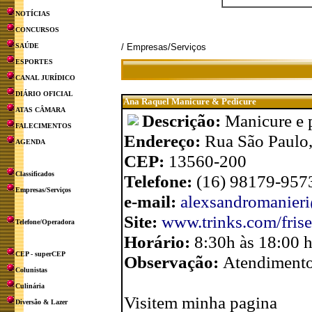
NOTÍCIAS
CONCURSOS
SAÚDE
/ Empresas/Serviços
ESPORTES
CANAL JURÍDICO
DIÁRIO OFICIAL
Ana Raquel Manicure & Pedicure
ATAS CÂMARA
Descrição:
Manicure e p
FALECIMENTOS
Endereço:
Rua São Paulo,
AGENDA
CEP:
13560-200
Classificados
Telefone:
(16) 98179-957
Empresas/Serviços
e-mail:
alexsandromanier
Site:
www.trinks.com/frise
Telefone/Operadora
Horário:
8:30h às 18:00 
CEP - superCEP
Observação:
Atendimento
Colunistas
Culinária
Visitem minha pagina
Diversão & Lazer