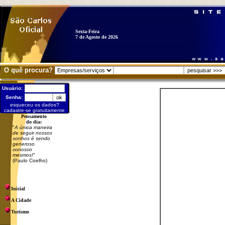
Sexta-Feira
7 de Agosto de 2026
O quê procura?
Usuário:
Senha:
esqueceu os dados?
cadastre-se gratuitamente
Pensamento
do dia:
"
A única maneira
de seguir nossos
sonhos é sendo
generoso
conosco
mesmos!
"
(Paulo Coelho)
Inicial
A Cidade
Turismo