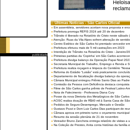
Helois
reclama
:: Últimas Notícias - São Carlos Oficial
Em assembleia, servidores aceitam nova proposta e enc
Prefeitura prorroga REFIS 2024 até 20 de dezembro
Trânsito é liberado na Rotatório do Cristo neste sábado 
Atenção: Ruas da Vila Alpes sofrem alteração de sentido 
Centro Estético de São Carlos foi premiado vencedor em 
Prefeitura efetuou mais de 5 mil castrações em 2023
Interdição de Trânsito na Rotatória do Cristo - Janeiro/2
publicidade
Primeiras partidas da ‘Copinha’ em São Carlos acontecem
Prefeitura divulga balanço da Operação Papai Noel 202
Secretaria Municipal de Trabalho, Emprego e Renda e
Prefeitura realiza roçagem e limpeza do Cemitério “No
Reforma do Estádio “Luisão” está praticamente concluíd
Departamento de fiscalização divulga balanço da opera
Câmara Municipal entregou Prêmio Santo Dias ao Padre 
Comissão da Pessoa com Deficiência destaca conquista d
Filme de São Carlos ganha prêmio de Festival Latino-Am
Nota de Falecimento - Professora Diana Cury
Posse da nova Diretoria dos Metalúrgicos de São Carlo
ACISC realiza doação de R$40 mil à Santa Casa de São
Pedidos de Seguro-Desemprego, Mercado e Gestão
Gustavo Pozzi e Dom Luiz Carlos Dias participam de re
Câmara aprova em primeiro turno o orçamento municipal
Resumo da sessão plenária de 21 de novembro
Vereador Bruno Zancheta entrega relatório de visitas a 
Na Coleção de Prestes, Anita conta histórias da família e