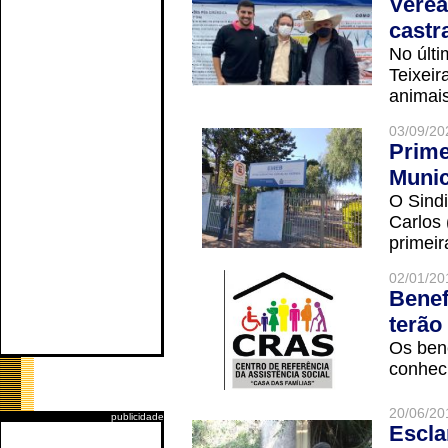
Verea
castr
No últi
Teixei
animais
03/09/20
Prime
Munic
O Sindi
Carlos
primeir
02/01/20
Benef
terão
Os ben
conheci
20/06/20
publicidade
Escla