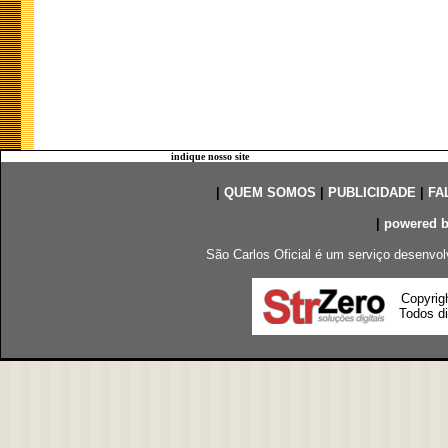
indique nosso site
|
QUEM SOMOS
|
PUBLICIDADE
|
FA
|
powered 
São Carlos Oficial é um serviço desenvol
Copyrig
Todos di