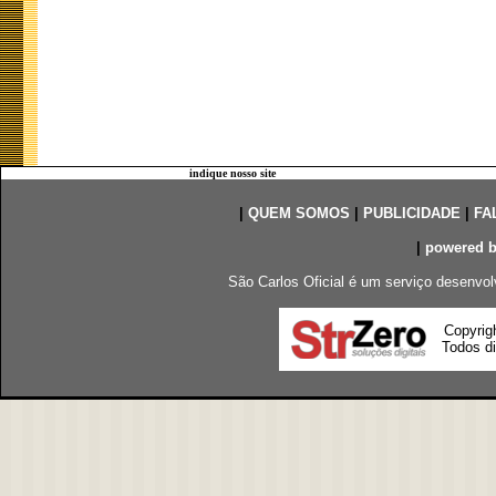
indique nosso site
|
QUEM SOMOS
|
PUBLICIDADE
|
FA
|
powered 
São Carlos Oficial é um serviço desenvol
Copyrig
Todos di