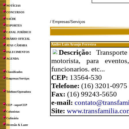
NOTÍCIAS
CONCURSOS
SAÚDE
/ Empresas/Serviços
ESPORTES
CANAL JURÍDICO
DIÁRIO OFICIAL
Andre Luis Araujo Ferreira
ATAS CÂMARA
Descrição:
Transport
FALECIMENTOS
motorista, para eventos
AGENDA
funcionarios. etc...
Classificados
CEP:
13564-530
Empresas/Serviços
Telefone:
(16) 3201-0975 
Fax:
(16) 99243-5650
Telefone/Operadora
e-mail:
contato@transfami
CEP - superCEP
Site:
www.transfamilia.co
Colunistas
Culinária
Diversão & Lazer