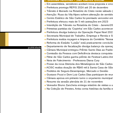
Em assembleia, servidores aceitam nova proposta e enc
Prefeitura prorroga REFIS 2024 até 20 de dezembro
Trânsito é liberado na Rotatório do Cristo neste sábado 
Atenção: Ruas da Vila Alpes sofrem alteração de sentido 
Centro Estético de São Carlos foi premiado vencedor em 
Prefeitura efetuou mais de 5 mil castrações em 2023
Interdição de Trânsito na Rotatória do Cristo - Janeiro/2
Primeiras partidas da ‘Copinha’ em São Carlos acontecem
Prefeitura divulga balanço da Operação Papai Noel 202
Secretaria Municipal de Trabalho, Emprego e Renda e
Prefeitura realiza roçagem e limpeza do Cemitério “No
Reforma do Estádio “Luisão” está praticamente concluíd
Departamento de fiscalização divulga balanço da opera
publicidade
Câmara Municipal entregou Prêmio Santo Dias ao Padre 
Comissão da Pessoa com Deficiência destaca conquista d
Filme de São Carlos ganha prêmio de Festival Latino-Am
Nota de Falecimento - Professora Diana Cury
Posse da nova Diretoria dos Metalúrgicos de São Carlo
ACISC realiza doação de R$40 mil à Santa Casa de São
Pedidos de Seguro-Desemprego, Mercado e Gestão
Gustavo Pozzi e Dom Luiz Carlos Dias participam de re
Câmara aprova em primeiro turno o orçamento municipal
Resumo da sessão plenária de 21 de novembro
Vereador Bruno Zancheta entrega relatório de visitas a 
Na Coleção de Prestes, Anita conta histórias da família e