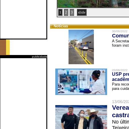
1
2
3
slide
:: Notícias
30/06/2022
Comuni
A Secreta
foram inst
publicidade
20/06/2022
USP pre
acadêm
Para reco
para cuida
13/06/20
Verea
castr
No últi
Teixei