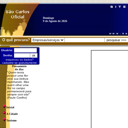
Domingo
9 de Agosto de 2026
O quê procura?
Usuário:
Senha:
esqueceu os dados?
cadastre-se gratuitamente
Pensamento
do dia:
"
Quem tenta
possuir uma flor
verá sua beleza
murchando. Mas
quem olhar uma
flor no campo
permanecerá para
sempre com ela!
"
(Paulo Coelho)
Inicial
A Cidade
Turismo