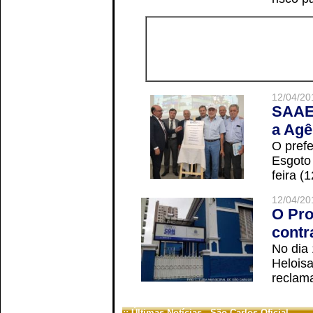
12/04/20
SAAE 
a Agê
O prefe
Esgoto
feira (
12/04/20
O Pro
contr
No dia
Helois
reclama
:: Últimas Notícias - São Carlos Oficial