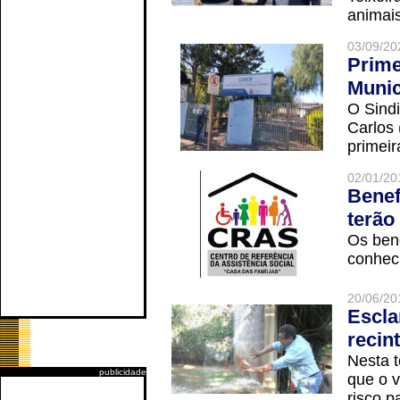
animais
03/09/20
Prime
Munic
O Sindi
Carlos
primeir
02/01/20
Benef
terão
Os ben
conheci
20/06/20
Escla
recin
Nesta t
publicidade
que o v
risco p