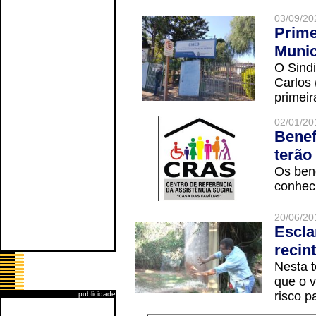
03/09/20
Prime
Munic
O Sindi
Carlos
primeir
02/01/20
Benef
terão
Os ben
conheci
20/06/20
Escla
recin
Nesta t
que o v
risco p
publicidade