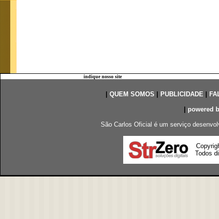
indique nosso site
|
QUEM SOMOS
|
PUBLICIDADE
|
FA
|
powered 
São Carlos Oficial é um serviço desenvol
Copyrig
Todos di