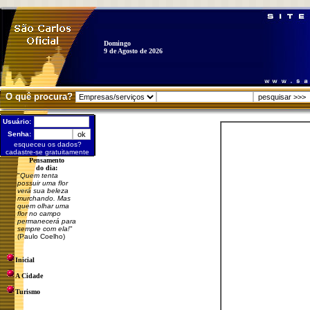
Domingo
9 de Agosto de 2026
O quê procura?
Usuário:
Senha:
esqueceu os dados?
cadastre-se gratuitamente
Pensamento
do dia:
"
Quem tenta
possuir uma flor
verá sua beleza
murchando. Mas
quem olhar uma
flor no campo
permanecerá para
sempre com ela!
"
(Paulo Coelho)
Inicial
A Cidade
Turismo