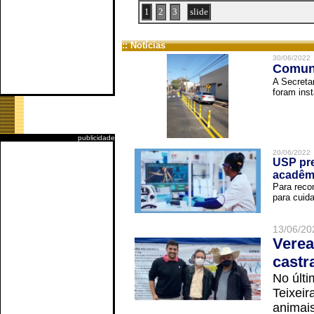
1
2
3
slide
:: Notícias
30/06/2022
Comuni
A Secreta
foram inst
publicidade
20/06/2022
USP pre
acadêm
Para reco
para cuida
13/06/20
Verea
castr
No últi
Teixei
animais