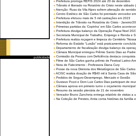
Prefeitura prorroga REFIS 2024 até 20 de dezembro
Trânsito é liberado na Rotatório do Cristo neste sábado 
Atenção: Ruas da Vila Alpes sofrem alteração de sentido 
Centro Estético de São Carlos foi premiado vencedor em 
Prefeitura efetuou mais de 5 mil castrações em 2023
Interdição de Trânsito na Rotatória do Cristo - Janeiro/2
Primeiras partidas da ‘Copinha’ em São Carlos acontecem
Prefeitura divulga balanço da Operação Papai Noel 202
Secretaria Municipal de Trabalho, Emprego e Renda e
Prefeitura realiza roçagem e limpeza do Cemitério “No
Reforma do Estádio “Luisão” está praticamente concluíd
Departamento de fiscalização divulga balanço da opera
Câmara Municipal entregou Prêmio Santo Dias ao Padre 
Comissão da Pessoa com Deficiência destaca conquista d
publicidade
Filme de São Carlos ganha prêmio de Festival Latino-Am
Nota de Falecimento - Professora Diana Cury
Posse da nova Diretoria dos Metalúrgicos de São Carlo
ACISC realiza doação de R$40 mil à Santa Casa de São
Pedidos de Seguro-Desemprego, Mercado e Gestão
Gustavo Pozzi e Dom Luiz Carlos Dias participam de re
Câmara aprova em primeiro turno o orçamento municipal
Resumo da sessão plenária de 21 de novembro
Vereador Bruno Zancheta entrega relatório de visitas a 
Na Coleção de Prestes, Anita conta histórias da família e