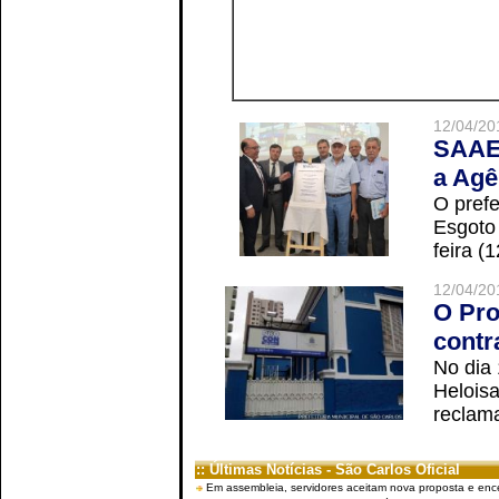
12/04/20
SAAE 
a Agê
O prefe
Esgoto
feira (
12/04/20
O Pro
contr
No dia
Helois
reclama
:: Últimas Notícias - São Carlos Oficial
Em assembleia, servidores aceitam nova proposta e enc