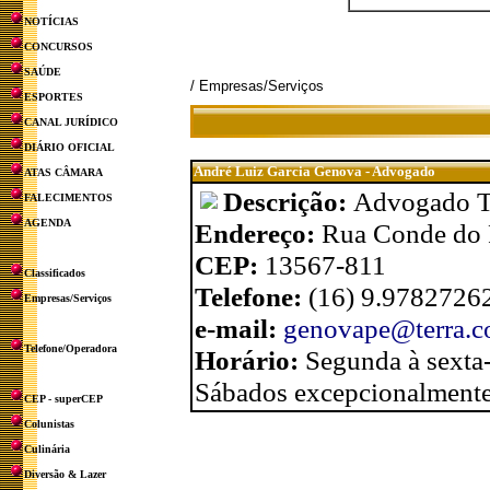
NOTÍCIAS
CONCURSOS
SAÚDE
/ Empresas/Serviços
ESPORTES
CANAL JURÍDICO
DIÁRIO OFICIAL
André Luiz Garcia Genova - Advogado
ATAS CÂMARA
Descrição:
Advogado Tr
FALECIMENTOS
AGENDA
Endereço:
Rua Conde do P
CEP:
13567-811
Classificados
Telefone:
(16) 9.9782726
Empresas/Serviços
e-mail:
genovape@terra.c
Telefone/Operadora
Horário:
Segunda à sexta-
Sábados excepcionalmente
CEP - superCEP
Colunistas
Culinária
Diversão & Lazer