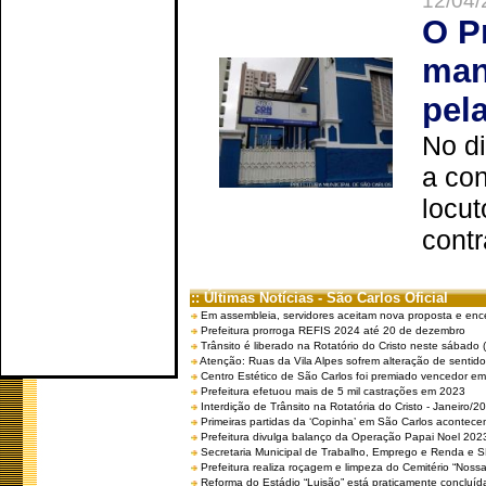
12/04/
O P
man
pel
No d
a co
locut
contr
:: Últimas Notícias - São Carlos Oficial
Em assembleia, servidores aceitam nova proposta e enc
Prefeitura prorroga REFIS 2024 até 20 de dezembro
Trânsito é liberado na Rotatório do Cristo neste sábado 
Atenção: Ruas da Vila Alpes sofrem alteração de sentido 
Centro Estético de São Carlos foi premiado vencedor em 
Prefeitura efetuou mais de 5 mil castrações em 2023
Interdição de Trânsito na Rotatória do Cristo - Janeiro/2
Primeiras partidas da ‘Copinha’ em São Carlos acontecem
Prefeitura divulga balanço da Operação Papai Noel 202
Secretaria Municipal de Trabalho, Emprego e Renda e
Prefeitura realiza roçagem e limpeza do Cemitério “No
Reforma do Estádio “Luisão” está praticamente concluíd