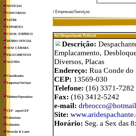
NOTÍCIAS
/ Empresas/Serviços
CONCURSOS
SAÚDE
ESPORTES
CANAL JURÍDICO
Ari Despachante Policial
DIÁRIO OFICIAL
Descrição:
Despachante
ATAS CÂMARA
Emplacamento, Desbloquei
FALECIMENTOS
Diversos, Placas
AGENDA
Endereço:
Rua Conde do P
Classificados
CEP:
13569-030
Empresas/Serviços
Telefone:
(16) 3371-7282
Fax:
(16) 3412-5242
Telefone/Operadora
e-mail:
drbrocco@hotmai
CEP - superCEP
Site:
www.aridespachante.
Colunistas
Horário:
Seg. a Sex das 8
Culinária
Diversão & Lazer