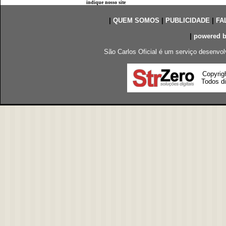
indique nosso site
|
QUEM SOMOS
|
PUBLICIDADE
|
FA
|
powered 
São Carlos Oficial é um serviço desenvol
Copyrig
Todos di