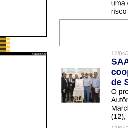
uma 
risco
12/04/
publicidade
SAA
coo
de 
O pre
Autô
Marc
(12),