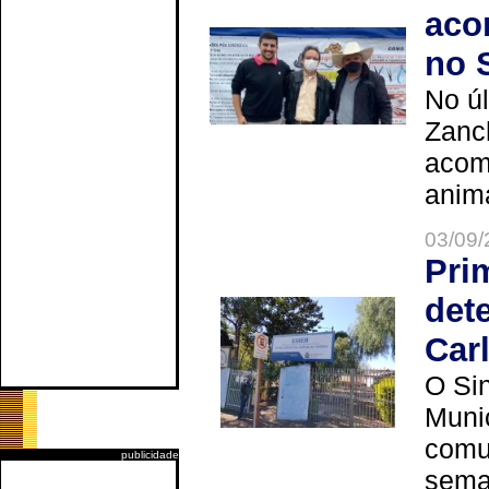
aco
no 
No úl
Zanch
acom
anima
03/09/
Pri
det
Car
O Sin
Muni
comun
publicidade
seman