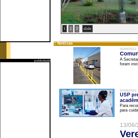
1
2
3
slide
:: Notícias
30/06/2022
Comuni
A Secreta
publicidade
foram inst
20/06/2022
USP pre
acadêm
Para reco
para cuida
13/06/
Ver