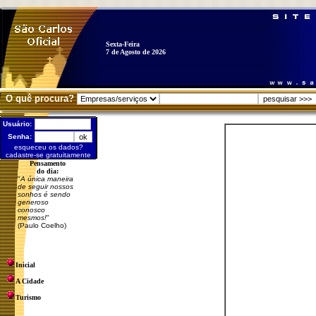
Sexta-Feira
7 de Agosto de 2026
O quê procura?
Usuário:
Senha:
esqueceu os dados?
cadastre-se gratuitamente
Pensamento
do dia:
"
A única maneira
de seguir nossos
sonhos é sendo
generoso
conosco
mesmos!
"
(Paulo Coelho)
Inicial
A Cidade
Turismo