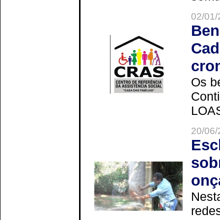
02/01/
Ben
Cad
cro
Os be
Cont
LOAS 
20/06/
Esc
sob
onç
Nesta
redes