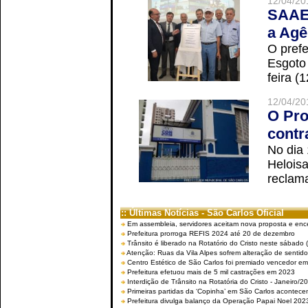
12/04/20
SAAE 
a Agê
O prefe
Esgoto
feira (
12/04/20
O Pro
contr
No dia
Helois
reclama
:: Últimas Notícias - São Carlos Oficial
Em assembleia, servidores aceitam nova proposta e enc
Prefeitura prorroga REFIS 2024 até 20 de dezembro
Trânsito é liberado na Rotatório do Cristo neste sábado 
Atenção: Ruas da Vila Alpes sofrem alteração de sentido 
Centro Estético de São Carlos foi premiado vencedor em 
Prefeitura efetuou mais de 5 mil castrações em 2023
Interdição de Trânsito na Rotatória do Cristo - Janeiro/2
Primeiras partidas da ‘Copinha’ em São Carlos acontecem
Prefeitura divulga balanço da Operação Papai Noel 202