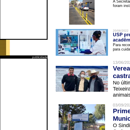
A Secreta
foram inst
20/06/2022
USP pre
acadêm
Para reco
para cuida
publicidade
13/06/20
Verea
castr
No últi
Teixei
animais
03/09/20
Prime
Munic
O Sindi