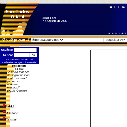
Sexta-Feira
7 de Agosto de 2026
O quê procura?
Usuário:
Senha:
esqueceu os dados?
cadastre-se gratuitamente
Pensamento
do dia:
"
A única maneira
de seguir nossos
sonhos é sendo
generoso
conosco
mesmos!
"
(Paulo Coelho)
Inicial
A Cidade
Turismo