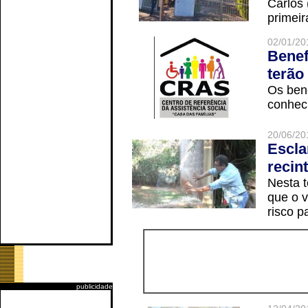
Carlos
primeir
02/01/20
Benef
terão
Os ben
conheci
20/06/20
Escla
recin
Nesta t
que o v
risco p
publicidade