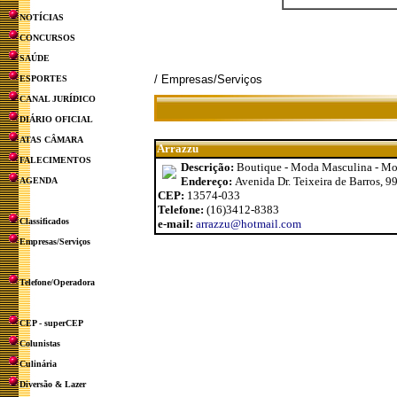
NOTÍCIAS
CONCURSOS
SAÚDE
/ Empresas/Serviços
ESPORTES
CANAL JURÍDICO
DIÁRIO OFICIAL
ATAS CÂMARA
Arrazzu
FALECIMENTOS
Descrição:
Boutique - Moda Masculina - Moda
Endereço:
Avenida Dr. Teixeira de Barros, 9
AGENDA
CEP:
13574-033
Telefone:
(16)3412-8383
Classificados
e-mail:
arrazzu@hotmail.com
Empresas/Serviços
Telefone/Operadora
CEP - superCEP
Colunistas
Culinária
Diversão & Lazer