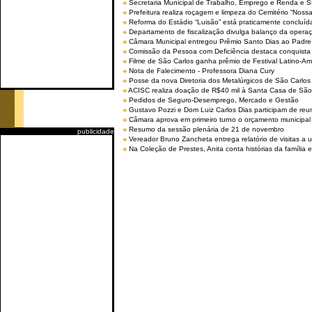
Secretaria Municipal de Trabalho, Emprego e Renda e
Prefeitura realiza roçagem e limpeza do Cemitério “No
Reforma do Estádio “Luisão” está praticamente concluíd
Departamento de fiscalização divulga balanço da opera
Câmara Municipal entregou Prêmio Santo Dias ao Padre 
Comissão da Pessoa com Deficiência destaca conquista d
Filme de São Carlos ganha prêmio de Festival Latino-Am
Nota de Falecimento - Professora Diana Cury
Posse da nova Diretoria dos Metalúrgicos de São Carlo
ACISC realiza doação de R$40 mil à Santa Casa de São
Pedidos de Seguro-Desemprego, Mercado e Gestão
Gustavo Pozzi e Dom Luiz Carlos Dias participam de re
Câmara aprova em primeiro turno o orçamento municipal
Resumo da sessão plenária de 21 de novembro
publicidade
Vereador Bruno Zancheta entrega relatório de visitas a 
Na Coleção de Prestes, Anita conta histórias da família e