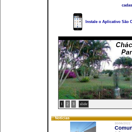
cadas
Instale o Aplicativo São 
1
2
3
slide
:: Notícias
30/06/2022
Comuni