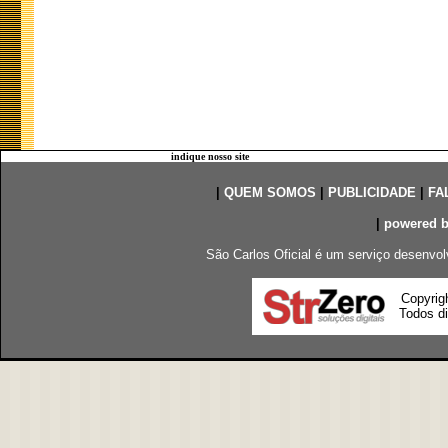
indique nosso site
|
QUEM SOMOS
|
PUBLICIDADE
|
FA
|
powered 
São Carlos Oficial é um serviço desenvol
Copyrig
Todos di