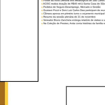
Posse da nova Diretoria dos Metalúrgicos de São Carlo
ACISC realiza doação de R$40 mil à Santa Casa de São
Pedidos de Seguro-Desemprego, Mercado e Gestão
Gustavo Pozzi e Dom Luiz Carlos Dias participam de re
Câmara aprova em primeiro turno o orçamento municipal
Resumo da sessão plenária de 21 de novembro
Vereador Bruno Zancheta entrega relatório de visitas a 
Na Coleção de Prestes, Anita conta histórias da família e