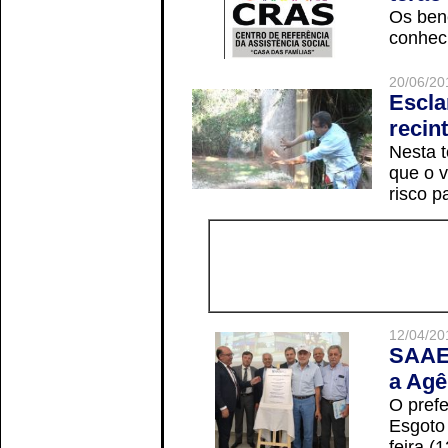
Os ben
conheci
20/06/20
Escla
recin
Nesta t
que o v
risco p
12/04/20
SAAE 
a Agê
O prefe
Esgoto
feira (