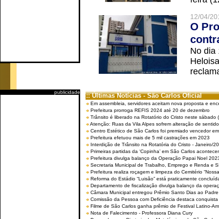
12/04/20
O Pro
contr
No dia
Helois
reclama
publicidade
:: Últimas Notícias - São Carlos Oficial
Em assembleia, servidores aceitam nova proposta e enc
Prefeitura prorroga REFIS 2024 até 20 de dezembro
Trânsito é liberado na Rotatório do Cristo neste sábado 
Atenção: Ruas da Vila Alpes sofrem alteração de sentido 
Centro Estético de São Carlos foi premiado vencedor em 
Prefeitura efetuou mais de 5 mil castrações em 2023
Interdição de Trânsito na Rotatória do Cristo - Janeiro/2
Primeiras partidas da ‘Copinha’ em São Carlos acontecem
Prefeitura divulga balanço da Operação Papai Noel 202
Secretaria Municipal de Trabalho, Emprego e Renda e
Prefeitura realiza roçagem e limpeza do Cemitério “No
Reforma do Estádio “Luisão” está praticamente concluíd
Departamento de fiscalização divulga balanço da opera
Câmara Municipal entregou Prêmio Santo Dias ao Padre 
Comissão da Pessoa com Deficiência destaca conquista d
Filme de São Carlos ganha prêmio de Festival Latino-Am
Nota de Falecimento - Professora Diana Cury