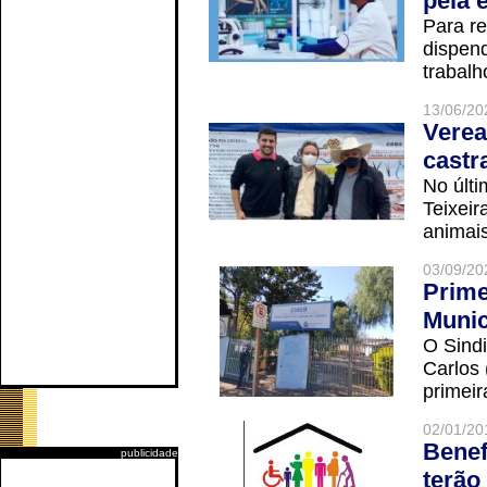
pela 
Para r
dispend
trabalho
13/06/20
Verea
castr
No últi
Teixei
animais
03/09/20
Prime
Munic
O Sindi
Carlos
primeir
02/01/20
Benef
publicidade
terão