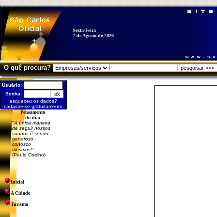
Sexta-Feira
7 de Agosto de 2026
O quê procura?
Usuário:
Senha:
esqueceu os dados?
cadastre-se gratuitamente
Pensamento
do dia:
"
A única maneira
de seguir nossos
sonhos é sendo
generoso
conosco
mesmos!
"
(Paulo Coelho)
Inicial
A Cidade
Turismo