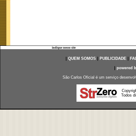
indique nosso site
|
QUEM SOMOS
|
PUBLICIDADE
|
FA
|
powered 
São Carlos Oficial é um serviço desenvol
Copyrig
Todos di