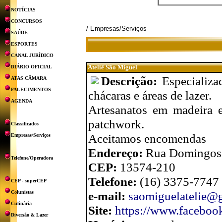
NOTÍCIAS
CONCURSOS
/ Empresas/Serviços
SAÚDE
ESPORTES
CANAL JURÍDICO
Ateliê São Miguel
DIÁRIO OFICIAL
Descrição:
Especializa
ATAS CÂMARA
FALECIMENTOS
chácaras e áreas de lazer.
AGENDA
Artesanatos em madeira e
patchwork.
Classificados
Aceitamos encomendas
Empresas/Serviços
Endereço:
Rua Domingos M
Telefone/Operadora
CEP:
13574-210
Telefone:
(16) 3375-7747
CEP - superCEP
e-mail:
saomiguelatelie@
Colunistas
Culinária
Site:
https://www.faceboo
Diversão & Lazer