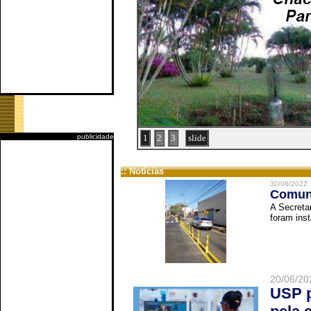
publicidade
1
2
3
slide
:: Notícias
30/06/2022
Comuni
A Secreta
foram inst
20/06/20
USP p