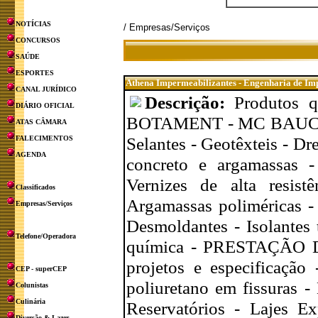
NOTÍCIAS
/ Empresas/Serviços
CONCURSOS
SAÚDE
ESPORTES
Athena Impermeabilizantes - Engenharia de Im
CANAL JURÍDICO
Descrição:
Produtos 
DIÁRIO OFICIAL
BOTAMENT - MC BAUCHEMI
ATAS CÂMARA
Selantes - Geotêxteis - D
FALECIMENTOS
AGENDA
concreto e argamassas -
Vernizes de alta resist
Classificados
Argamassas poliméricas - 
Empresas/Serviços
Desmoldantes - Isolantes t
Telefone/Operadora
química - PRESTAÇÃO DE
projetos e especificação 
CEP - superCEP
poliuretano em fissuras -
Colunistas
Culinária
Reservatórios - Lajes Ex
Diversão & Lazer