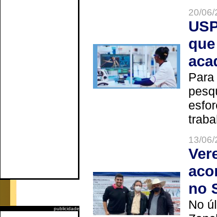
20/06/
USP
que
aca
Para
pesq
esfor
trabal
13/06/
Ver
aco
no 
No úl
publicidade