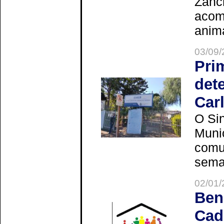
Zanch
acom
anima
03/09/
Pri
det
Car
O Sin
Muni
comun
seman
02/01/
Ben
Cad