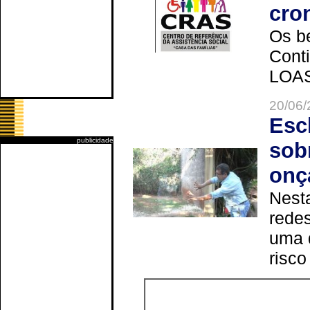
cro
Os be
Cont
LOAS 
20/06/
Esc
publicidade
sob
onç
Nesta
redes
uma 
risco