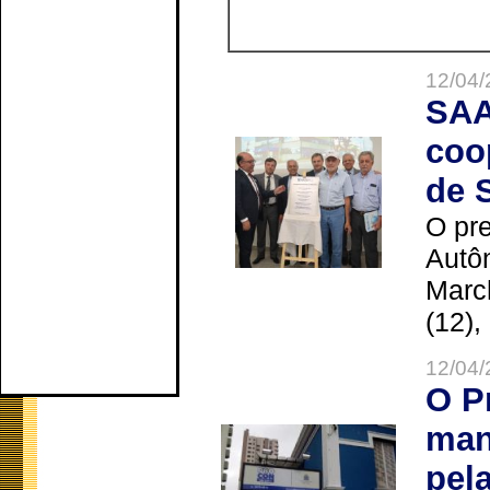
12/04/
SAA
coo
de 
O pre
Autô
Marc
(12),
12/04/
O P
man
pel