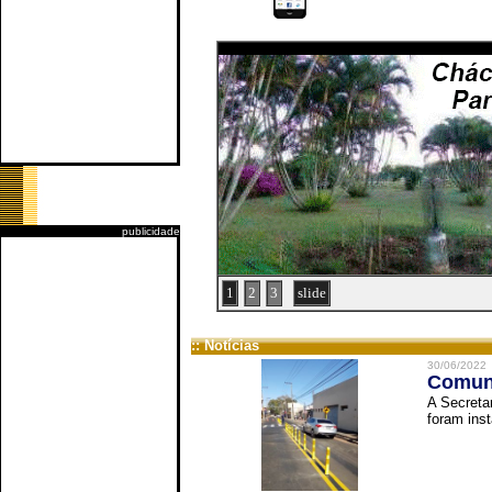
publicidade
1
2
3
slide
:: Notícias
30/06/2022
Comuni
A Secreta
foram inst