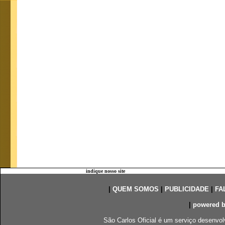
indique nosso site
|
QUEM SOMOS
|
PUBLICIDADE
|
FA
|
powered 
São Carlos Oficial é um serviço desenvol