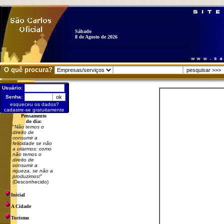
Sábado
8 de Agosto de 2026
O quê procura?
Usuário:
Senha:
esqueceu os dados?
cadastre-se gratuitamente
Pensamento
do dia:
"
Não temos o
direito de
consumir a
felicidade se não
a criarmos: como
não temos o
direito de
consumir a
riqueza, se não a
produzimos!
"
(Desconhecido)
Inicial
A Cidade
Turismo