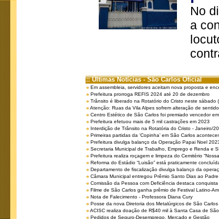
No d
a co
locut
contr
:: Últimas Notícias - São Carlos Oficial
Em assembleia, servidores aceitam nova proposta e enc
Prefeitura prorroga REFIS 2024 até 20 de dezembro
Trânsito é liberado na Rotatório do Cristo neste sábado 
Atenção: Ruas da Vila Alpes sofrem alteração de sentido 
Centro Estético de São Carlos foi premiado vencedor em 
Prefeitura efetuou mais de 5 mil castrações em 2023
Interdição de Trânsito na Rotatória do Cristo - Janeiro/2
Primeiras partidas da ‘Copinha’ em São Carlos acontecem
Prefeitura divulga balanço da Operação Papai Noel 202
Secretaria Municipal de Trabalho, Emprego e Renda e
Prefeitura realiza roçagem e limpeza do Cemitério “No
Reforma do Estádio “Luisão” está praticamente concluíd
Departamento de fiscalização divulga balanço da opera
Câmara Municipal entregou Prêmio Santo Dias ao Padre 
Comissão da Pessoa com Deficiência destaca conquista d
Filme de São Carlos ganha prêmio de Festival Latino-Am
Nota de Falecimento - Professora Diana Cury
Posse da nova Diretoria dos Metalúrgicos de São Carlo
ACISC realiza doação de R$40 mil à Santa Casa de São
Pedidos de Seguro-Desemprego, Mercado e Gestão